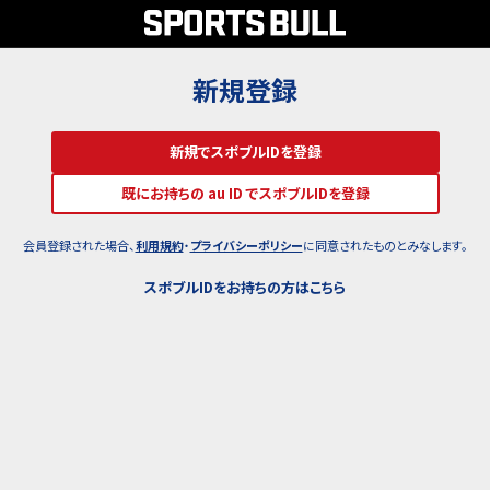
新規登録
新規でスポブルIDを登録
既にお持ちの au ID でスポブルIDを登録
会員登録された場合、
利用規約
・
プライバシーポリシー
に同意されたものとみなします。
スポブルIDをお持ちの方はこちら