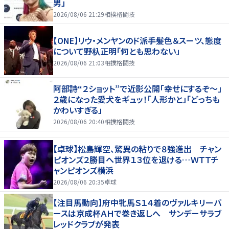
男」
2026/08/06 21:29
相撲格闘技
【ONE】リウ・メンヤンのド派手髪色＆スーツ、態度
について野杁正明「何とも思わない」
2026/08/06 21:03
相撲格闘技
阿部詩“２ショット”で近影公開「幸せにするぞ〜」
２歳になった愛犬をギュッ！「人形かと」「どっちも
かわいすぎる」
2026/08/06 20:40
相撲格闘技
【卓球】松島輝空、驚異の粘りで８強進出 チャン
ピオンズ２勝目へ世界１３位を退ける…ＷＴＴチ
ャンピオンズ横浜
2026/08/06 20:35
卓球
【注目馬動向】府中牝馬Ｓ１４着のヴァルキリーバ
ースは京成杯ＡＨで巻き返しへ サンデーサラブ
レッドクラブが発表