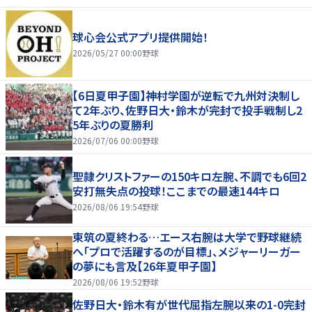
球心会公式アプリ提供開始！
2026/05/27 00:00
野球
【6日夏甲子園】神村学園が逆転で九州対決制し
て2年ぶり、佐野日大・鈴木が完封で投手戦制し2
5年ぶりの夏勝利
2026/07/06 00:00
野球
聖隷クリストファーの150キロ左腕、不調でも6回2
安打無失点の投球！ここまでの最速144キロ
2026/08/06 19:54
野球
東筑の夏終わる…エース右腕は大学で野球継続
へ「プロで活躍するのが目標」、メジャーリーガー
の夢にも言及【26年夏甲子園】
2026/08/06 19:52
野球
佐野日大・鈴木有が世代屈指左腕以来の1-0完封