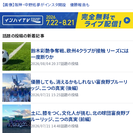
【画像】阪神・中野拓夢がインスタ開設 優勝報告も
話題の投稿
の新着記事
鈴木彩艶争奪戦、欧州4クラブが接触 リーズには
一度断りか
2026/08/04 20:37
話題の投稿
優勝しても、消えるかもしれない――富良野ブルーリ
ッジ、二つの真実（後編）
2026/07/21 15:25
話題の投稿
土に、膝をつく。文化人が挑む、北の球団――富良野ブ
ルーリッジ、二つの真実（前編）
2026/07/21 14:48
話題の投稿