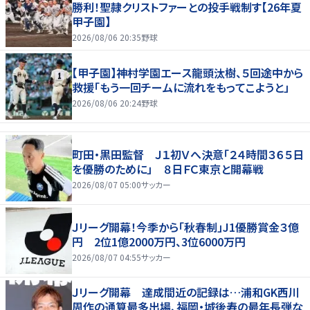
勝利！聖隷クリストファーとの投手戦制す【26年夏
甲子園】
2026/08/06 20:35
野球
【甲子園】神村学園エース龍頭汰樹、５回途中から
救援「もう一回チームに流れをもってこようと」
2026/08/06 20:24
野球
町田・黒田監督 Ｊ１初Ｖへ決意「２４時間３６５日
を優勝のために」 ８日ＦＣ東京と開幕戦
2026/08/07 05:00
サッカー
Ｊリーグ開幕！今季から「秋春制」J1優勝賞金３億
円 2位1億2000万円、3位6000万円
2026/08/07 04:55
サッカー
Ｊリーグ開幕 達成間近の記録は…浦和GK西川
周作の通算最多出場、福岡・城後寿の最年長弾な