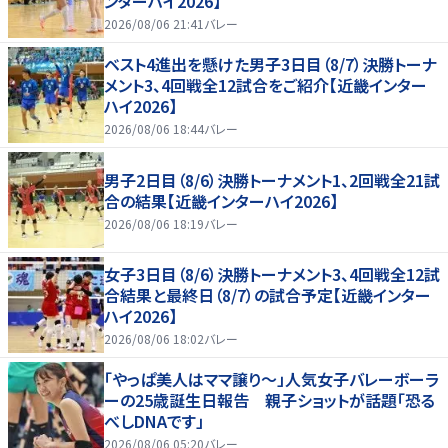
ンターハイ2026】
2026/08/06 21:41
バレー
ベスト4進出を懸けた男子3日目（8/7）決勝トーナ
メント3、4回戦全12試合をご紹介【近畿インター
ハイ2026】
2026/08/06 18:44
バレー
男子2日目（8/6）決勝トーナメント1、2回戦全21試
合の結果【近畿インターハイ2026】
2026/08/06 18:19
バレー
女子3日目（8/6）決勝トーナメント3、4回戦全12試
合結果と最終日（8/7）の試合予定【近畿インター
ハイ2026】
2026/08/06 18:02
バレー
「やっぱ美人はママ譲り～」人気女子バレーボーラ
ーの25歳誕生日報告 親子ショットが話題「恐る
べしDNAです」
2026/08/06 05:20
バレー