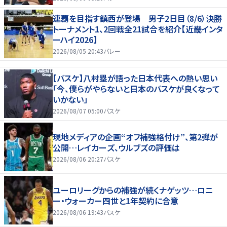
連覇を目指す鎮西が登場 男子2日目（8/6）決勝
トーナメント1、2回戦全21試合を紹介【近畿インタ
ーハイ2026】
2026/08/05 20:43
バレー
【バスケ】八村塁が語った日本代表への熱い思い
「今、僕らがやらないと日本のバスケが良くなって
いかない」
2026/08/07 05:00
バスケ
現地メディアの企画“オフ補強格付け”、第2弾が
公開…レイカーズ、ウルブズの評価は
2026/08/06 20:27
バスケ
ユーロリーグからの補強が続くナゲッツ…ロニ
ー・ウォーカー四世と1年契約に合意
2026/08/06 19:43
バスケ