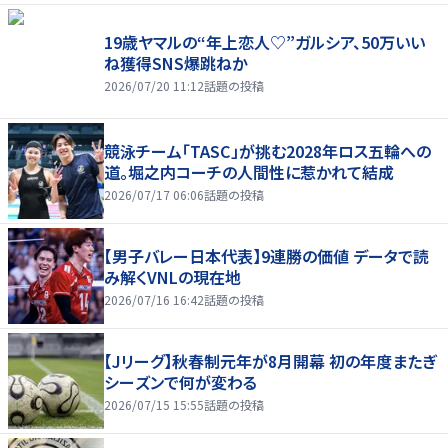
19歳ヤマルの“年上恋人♡”ガルシア、50万いい
ね獲得SNS爆跳ねか
2026/07/20 11:12
話題の投稿
競泳チーム「TASC」が挑む2028年ロス五輪への
道。堀之内コーチの人間性に惹かれて結成
2026/07/17 06:06
話題の投稿
【男子バレー日本代表】9連勝の価値 データで読
み解くVNLの現在地
2026/07/16 16:42
話題の投稿
【Jリーグ】秋春制元年が8月開幕 初の年度またぎ
シーズンで何が変わる
2026/07/15 15:55
話題の投稿