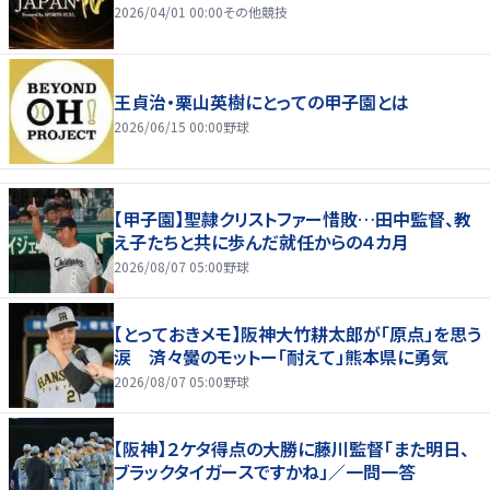
2026/04/01 00:00
その他競技
王貞治・栗山英樹にとっての甲子園とは
2026/06/15 00:00
野球
【甲子園】聖隷クリストファー惜敗…田中監督、教
え子たちと共に歩んだ就任からの４カ月
2026/08/07 05:00
野球
【とっておきメモ】阪神大竹耕太郎が「原点」を思う
涙 済々黌のモットー「耐えて」熊本県に勇気
2026/08/07 05:00
野球
【阪神】２ケタ得点の大勝に藤川監督「また明日、
ブラックタイガースですかね」／一問一答