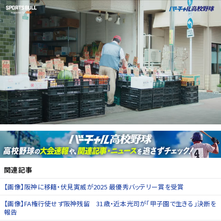
関連記事
【画像】阪神に移籍・伏見寅威が2025 最優秀バッテリー賞を受賞
【画像】FA権行使せず阪神残留 31歳・近本光司が「甲子園で生きる」決断を
報告