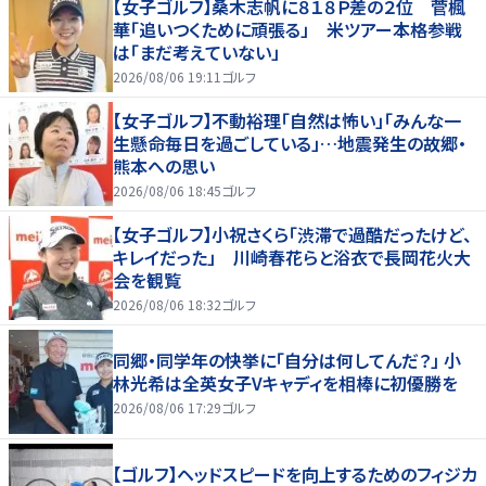
【女子ゴルフ】桑木志帆に８１８Ｐ差の２位 菅楓
華「追いつくために頑張る」 米ツアー本格参戦
は「まだ考えていない」
2026/08/06 19:11
ゴルフ
【女子ゴルフ】不動裕理「自然は怖い」「みんな一
生懸命毎日を過ごしている」…地震発生の故郷・
熊本への思い
2026/08/06 18:45
ゴルフ
【女子ゴルフ】小祝さくら「渋滞で過酷だったけど、
キレイだった」 川崎春花らと浴衣で長岡花火大
会を観覧
2026/08/06 18:32
ゴルフ
同郷・同学年の快挙に「自分は何してんだ？」 小
林光希は全英女子Vキャディを相棒に初優勝を
2026/08/06 17:29
ゴルフ
【ゴルフ】ヘッドスピードを向上するためのフィジカ