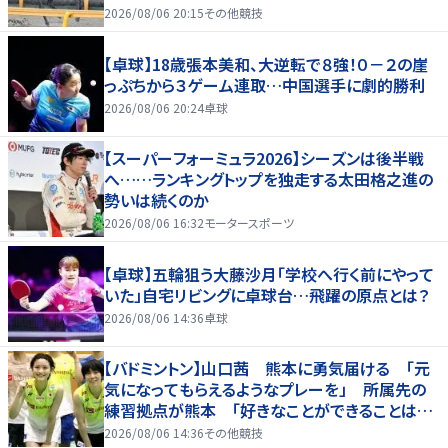
2026/08/06 20:15
その他競技
【卓球】18歳張本美和、大逆転で８強！０－２の崖
っぷちから３ゲーム連取…中国選手に劇的勝利
2026/08/06 20:24
卓球
【スーパーフォーミュラ2026】シーズンは後半戦
へ……ランキングトップを独走する太田格之進の
勢いは続くのか
2026/08/06 16:32
モータースポーツ
【卓球】五輪狙う大藤沙月「学校へ行く前にやって
いた」自宅リビングに卓球台…飛躍の原点とは？
2026/08/06 14:36
卓球
【バドミントン】山口茜 熊本に勇気届ける 「元
気になってもらえるようなプレーを」 所属先の
練習拠点が熊本 「好きなことができることは当
たり前じゃない」
2026/08/06 14:36
その他競技