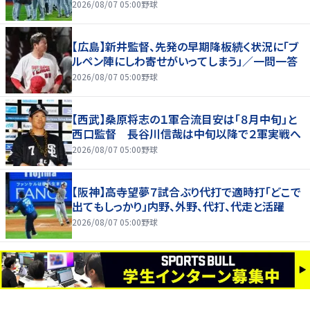
2026/08/07 05:00
野球
【広島】新井監督、先発の早期降板続く状況に「ブ
ルペン陣にしわ寄せがいってしまう」／一問一答
2026/08/07 05:00
野球
【西武】桑原将志の１軍合流目安は「８月中旬」と
西口監督 長谷川信哉は中旬以降で２軍実戦へ
2026/08/07 05:00
野球
【阪神】高寺望夢７試合ぶり代打で適時打「どこで
出てもしっかり」内野、外野、代打、代走と活躍
2026/08/07 05:00
野球