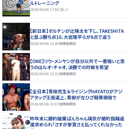
ルトレーニング
2026/08/06 17:00
ゴルフ
【新日本】ボルチンが辻陽太を下し、TAKESHITA
と並ぶ勝ち点10、大岩陵平らが8点で追う
2026/08/06 23:45
相撲格闘技
【ONE】リウ・メンヤンが自分以外で一番強いと思
うのはルオ・チャオ、決勝での対戦を希望
2026/08/06 23:21
相撲格闘技
【全日本】青柳亮生＆ライジングHAYATOがアジ
アタッグ王座返上、青柳が左ひざ靱帯損傷で
2026/08/06 22:07
相撲格闘技
昨年末に婚約破棄ぱんちゃん璃奈が婚約指輪返
還求められ「さすが家賃さえ払ってくれなかった