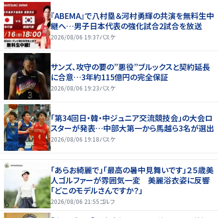
『ABEMA』で八村塁＆河村勇輝の共演を無料生中
継へ…男子日本代表の強化試合2試合を放送
2026/08/06 19:37
バスケ
サンズ、攻守の要の”悪役”ブルックスと契約延長
に合意…3年約115億円の完全保証
2026/08/06 19:23
バスケ
「第34回日・韓・中ジュニア交流競技会」の大会ロ
スターが発表…中部大第一から馬越ら3名が選出
2026/08/06 19:18
バスケ
「あらお綺麗で」「最高の暑中見舞いです」２５歳美
人ゴルファーが雰囲気一変 美麗浴衣姿に反響
「どこのモデルさんですか？」
2026/08/06 21:55
ゴルフ