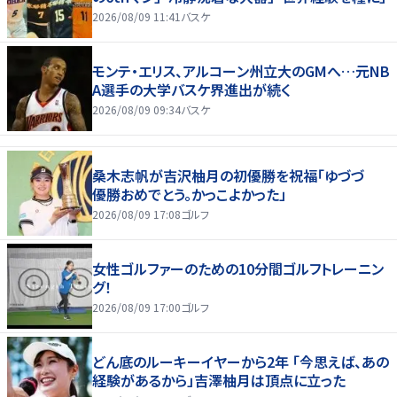
2026/08/09 11:41
バスケ
モンテ・エリス、アルコーン州立大のGMへ…元NB
A選手の大学バスケ界進出が続く
2026/08/09 09:34
バスケ
桑木志帆が吉沢柚月の初優勝を祝福「ゆづづ
優勝おめでとう。かっこよかった」
2026/08/09 17:08
ゴルフ
女性ゴルファーのための10分間ゴルフトレーニン
グ！
2026/08/09 17:00
ゴルフ
どん底のルーキーイヤーから2年 「今思えば、あの
経験があるから」吉澤柚月は頂点に立った