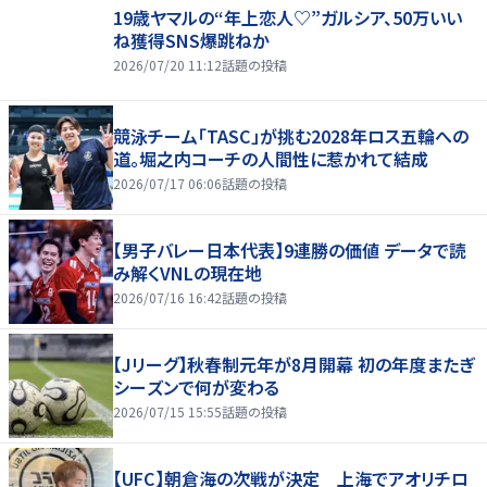
19歳ヤマルの“年上恋人♡”ガルシア、50万いい
ね獲得SNS爆跳ねか
2026/07/20 11:12
話題の投稿
競泳チーム「TASC」が挑む2028年ロス五輪への
道。堀之内コーチの人間性に惹かれて結成
2026/07/17 06:06
話題の投稿
【男子バレー日本代表】9連勝の価値 データで読
み解くVNLの現在地
2026/07/16 16:42
話題の投稿
【Jリーグ】秋春制元年が8月開幕 初の年度またぎ
シーズンで何が変わる
2026/07/15 15:55
話題の投稿
【UFC】朝倉海の次戦が決定 上海でアオリチロ