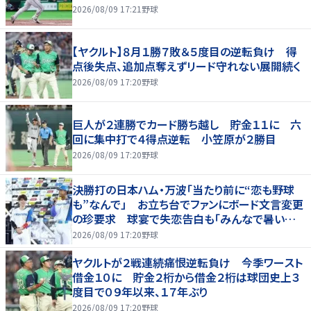
2026/08/09 17:21
野球
【ヤクルト】８月１勝７敗＆５度目の逆転負け 得
点後失点、追加点奪えずリード守れない展開続く
2026/08/09 17:20
野球
巨人が２連勝でカード勝ち越し 貯金１１に 六
回に集中打で４得点逆転 小笠原が２勝目
2026/08/09 17:20
野球
決勝打の日本ハム・万波「当たり前に“恋も野球
も”なんで」 お立ち台でファンにボード文言変更
の珍要求 球宴で失恋告白も「みんなで暑い夏
にしましょう！」
2026/08/09 17:20
野球
ヤクルトが２戦連続痛恨逆転負け 今季ワースト
借金１０に 貯金２桁から借金２桁は球団史上３
度目で０９年以来、１７年ぶり
2026/08/09 17:20
野球