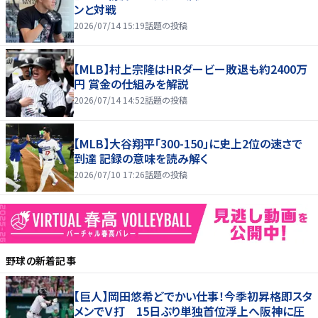
ンと対戦
2026/07/14 15:19
話題の投稿
【MLB】村上宗隆はHRダービー敗退も約2400万
円 賞金の仕組みを解説
2026/07/14 14:52
話題の投稿
【MLB】大谷翔平「300-150」に史上2位の速さで
到達 記録の意味を読み解く
2026/07/10 17:26
話題の投稿
野球
の新着記事
【巨人】岡田悠希どでかい仕事！今季初昇格即スタ
メンでＶ打 15日ぶり単独首位浮上へ阪神に圧