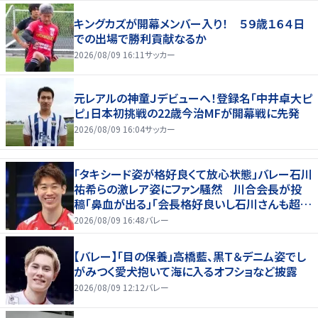
キングカズが開幕メンバー入り！ ５９歳１６４日
での出場で勝利貢献なるか
2026/08/09 16:11
サッカー
元レアルの神童Ｊデビューへ！登録名「中井卓大ピ
ピ」日本初挑戦の22歳今治MFが開幕戦に先発
2026/08/09 16:04
サッカー
「タキシード姿が格好良くて放心状態」バレー石川
祐希らの激レア姿にファン騒然 川合会長が投
稿「鼻血が出る」「会長格好良いし石川さんも超格
好いい」
2026/08/09 16:48
バレー
【バレー】「目の保養」高橋藍、黒Ｔ＆デニム姿でし
がみつく愛犬抱いて海に入るオフショなど披露
2026/08/09 12:12
バレー