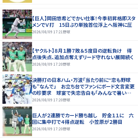
【巨人】岡田悠希どでかい仕事！今季初昇格即スタ
メンでＶ打 15日ぶり単独首位浮上へ阪神に圧
2026/08/09 17:21
野球
【ヤクルト】８月１勝７敗＆５度目の逆転負け 得
点後失点、追加点奪えずリード守れない展開続く
2026/08/09 17:20
野球
決勝打の日本ハム・万波「当たり前に“恋も野球
も”なんで」 お立ち台でファンにボード文言変更
の珍要求 球宴で失恋告白も「みんなで暑い夏
にしましょう！」
2026/08/09 17:20
野球
巨人が２連勝でカード勝ち越し 貯金１１に 六
回に集中打で４得点逆転 小笠原が２勝目
2026/08/09 17:20
野球