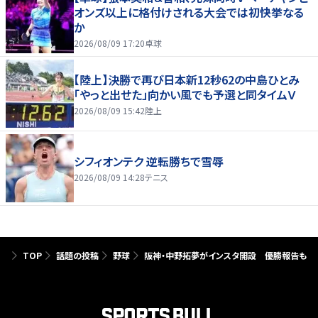
オンズ以上に格付けされる大会では初快挙なる
か
2026/08/09 17:20
卓球
【陸上】決勝で再び日本新12秒62の中島ひとみ
「やっと出せた」向かい風でも予選と同タイムＶ
2026/08/09 15:42
陸上
シフィオンテク 逆転勝ちで雪辱
2026/08/09 14:28
テニス
TOP
話題の投稿
野球
阪神・中野拓夢がインスタ開設 優勝報告も