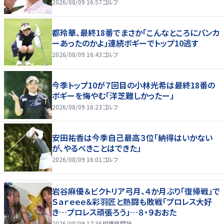
2026/08/09 16:57
ゴルフ
都玲華、最終18番でまさか「こんなところにバンカ
ーあったのかよ」連続ボギーでトップ10逃す
2026/08/09 16:43
ゴルフ
今季トップ10が７回目の小林光希は最終18番の
ボギーを悔やむ「洋芝難しかったー」
2026/08/09 16:23
ゴルフ
安田祐香は今季自己最高３位「納得はいかない
が、やるべきことはできた」
2026/08/09 16:01
ゴルフ
岩谷麻優＆ビクトリア弓月、４か月ぶり「復帰戦」で
Ｓａｒｅｅｅ＆彩羽匠と熱闘も敗戦「プロレス大好
き…プロレス頑張ろう」…８・９おおた
2026/08/09 17:36
相撲格闘技