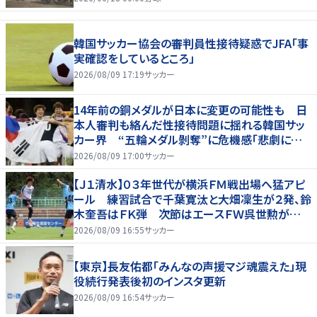
韓国サッカー協会の審判員性接待疑惑でJFA「事
実確認をしているところ」
2026/08/09 17:19
サッカー
14年前の銅メダルが日本に変更の可能性も 日
本人審判も絡んだ性接待問題に揺れる韓国サッ
カー界 “五輪メダル剝奪”に危機感「悲劇に見
舞われる」
2026/08/09 17:00
サッカー
【Ｊ１清水】０３年世代が横浜ＦＭ戦出場へ猛アピ
ール 練習試合で千葉寛汰と大畑凜生が２発、鈴
木奎吾はＦＫ弾 次節はエースＦＷ呉世勲が出
場停止
2026/08/09 16:55
サッカー
【東京】長友佑都「みんなの声援マジ魂震えた」現
役続行発表後初のインスタ更新
2026/08/09 16:54
サッカー