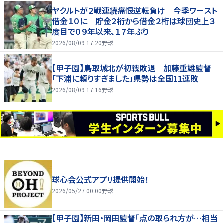
ヤクルトが２戦連続痛恨逆転負け 今季ワースト
借金１０に 貯金２桁から借金２桁は球団史上３
度目で０９年以来、１７年ぶり
2026/08/09 17:20
野球
【甲子園】鳥取城北が初戦敗退 加藤重雄監督
「下浦に頼りすぎました」県勢は全国11連敗
2026/08/09 17:16
野球
球心会公式アプリ提供開始！
2026/05/27 00:00
野球
【甲子園】新田・岡田監督「点の取られ方が…相当