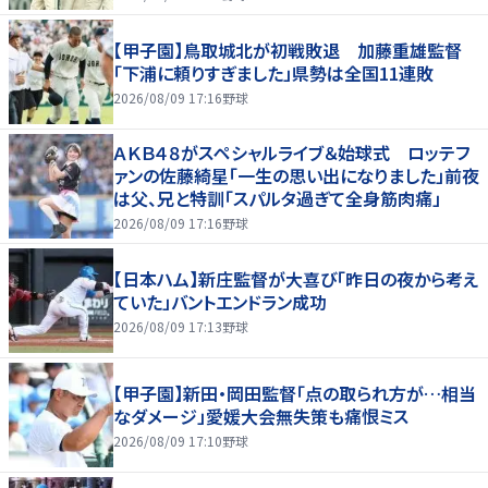
【甲子園】鳥取城北が初戦敗退 加藤重雄監督
「下浦に頼りすぎました」県勢は全国11連敗
2026/08/09 17:16
野球
ＡＫＢ４８がスペシャルライブ＆始球式 ロッテフ
ァンの佐藤綺星「一生の思い出になりました」前夜
は父、兄と特訓「スパルタ過ぎて全身筋肉痛」
2026/08/09 17:16
野球
【日本ハム】新庄監督が大喜び「昨日の夜から考え
ていた」バントエンドラン成功
2026/08/09 17:13
野球
【甲子園】新田・岡田監督「点の取られ方が…相当
なダメージ」愛媛大会無失策も痛恨ミス
2026/08/09 17:10
野球