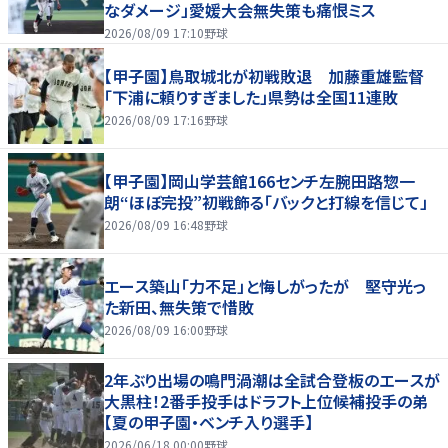
なダメージ」愛媛大会無失策も痛恨ミス
2026/08/09 17:10
野球
【甲子園】鳥取城北が初戦敗退 加藤重雄監督
「下浦に頼りすぎました」県勢は全国11連敗
2026/08/09 17:16
野球
【甲子園】岡山学芸館166センチ左腕田路惣一
朗“ほぼ完投”初戦飾る「バックと打線を信じて」
2026/08/09 16:48
野球
エース築山「力不足」と悔しがったが 堅守光っ
た新田、無失策で惜敗
2026/08/09 16:00
野球
2年ぶり出場の鳴門渦潮は全試合登板のエースが
大黒柱！2番手投手はドラフト上位候補投手の弟
【夏の甲子園・ベンチ入り選手】
2026/06/18 00:00
野球