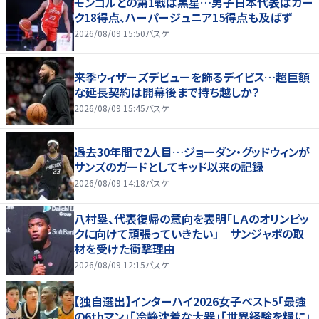
モンゴルとの第1戦は黒星…男子日本代表はカー
ク18得点、ハーパージュニア15得点も及ばず
2026/08/09 15:50
バスケ
来季ウィザーズデビューを飾るデイビス…超巨額
な延長契約は開幕後まで持ち越しか？
2026/08/09 15:45
バスケ
過去30年間で2人目…ジョーダン・グッドウィンが
サンズのガードとしてキッド以来の記録
2026/08/09 14:18
バスケ
八村塁、代表復帰の意向を表明「ＬＡのオリンピッ
クに向けて頑張っていきたい」 サンジャポの取
材を受けた衝撃理由
2026/08/09 12:15
バスケ
【独自選出】インターハイ2026女子ベスト5「最強
の6thマン」「冷静沈着な大器」「世界経験を糧に」