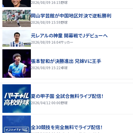
2026/08/09 16:15
野球
岡山学芸館が中国地区対決で逆転勝利
2026/08/09 15:59
野球
元レアルの神童 開幕戦でJデビューへ
2026/08/09 16:04
サッカー
張本智和が決勝進出 兄妹Vに王手
2026/08/09 15:22
卓球
夏の甲子園 全試合無料ライブ配信！
2026/04/12 00:00
野球
全30競技を完全無料でライブ配信！