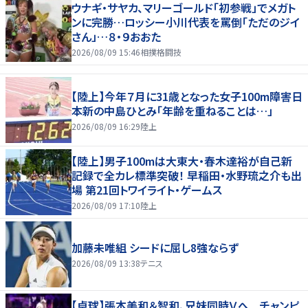
ウナギ・サヤカ、マリーゴールド「初参戦」でメガト
ンに完勝…ロッシー小川代表を罵倒「ただのジイ
さん」…８・９おおた
2026/08/09 15:46
相撲格闘技
【陸上】今年７月に31歳となった女子100m障害日
本新の中島ひとみ「年齢を重ねることは…」
2026/08/09 16:29
陸上
【陸上】男子100mは大東大・春木達裕が自己新
記録で全カレ標準突破！ 早稲田・水野琉之介も出
場 第21回トワイライト・ゲームス
2026/08/09 17:10
陸上
加藤未唯組 シードに屈し8強ならず
2026/08/09 13:38
テニス
【卓球】張本美和＆智和、兄妹同時Ｖへ チャンピ