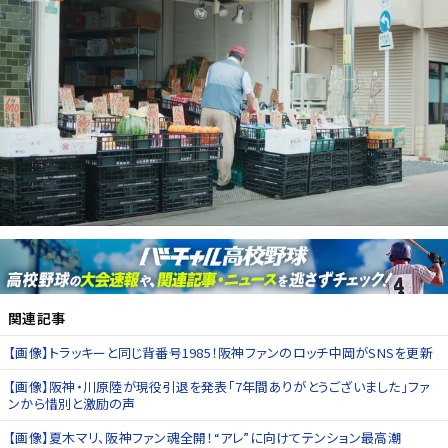
関連記事
【画像】トラッキーと同じ背番号1985！阪神ファンのロッチ中岡がSNSを更新
【画像】阪神・川原陸が現役引退を発表「7年間ありがとうございました」ファ
ンから惜別と激励の声
【画像】夏木マリ、阪神ファン魂全開！“アレ”に向けてテンション最高潮