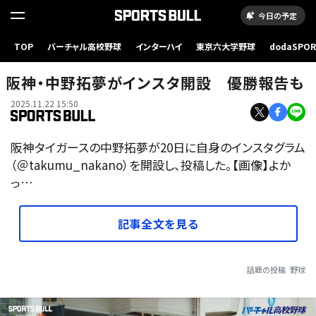
今日の予定
TOP
バーチャル高校野球
インターハイ
東京六大学野球
dodaSPO
（新しいタブ
阪神・中野拓夢がインスタ開設 優勝報告も
2025.11.22 15:50
阪神タイガースの中野拓夢が20日に自身のインスタグラム
（＠takumu_nakano）を開設し、投稿した。【画像】よか
っ…
記事全文を見る
話題の投稿
野球