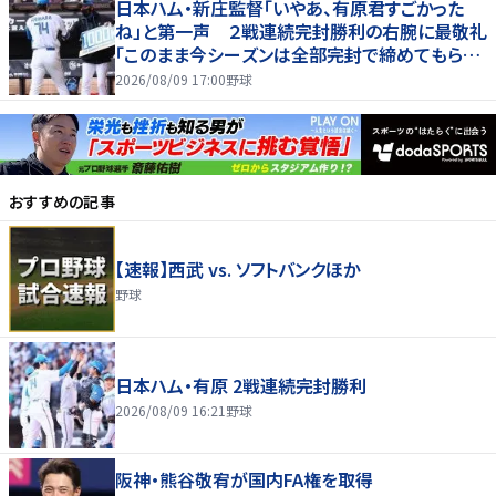
日本ハム・新庄監督「いやあ、有原君すごかった
ね」と第一声 ２戦連続完封勝利の右腕に最敬礼
「このまま今シーズンは全部完封で締めてもらっ
て（笑）」
2026/08/09 17:00
野球
おすすめの記事
【速報】西武 vs. ソフトバンクほか
野球
日本ハム・有原 2戦連続完封勝利
2026/08/09 16:21
野球
阪神・熊谷敬宥が国内FA権を取得