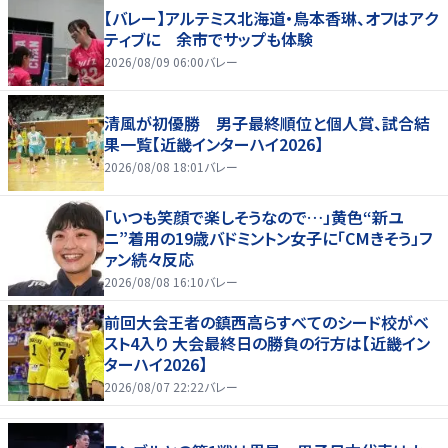
【バレー】アルテミス北海道・鳥本香琳、オフはアク
ティブに 余市でサップも体験
2026/08/09 06:00
バレー
清風が初優勝 男子最終順位と個人賞、試合結
果一覧【近畿インターハイ2026】
2026/08/08 18:01
バレー
「いつも笑顔で楽しそうなので…」黄色“新ユ
ニ”着用の19歳バドミントン女子に「CMきそう」フ
ァン続々反応
2026/08/08 16:10
バレー
前回大会王者の鎮西高らすべてのシード校がベ
スト4入り 大会最終日の勝負の行方は【近畿イン
ターハイ2026】
2026/08/07 22:22
バレー