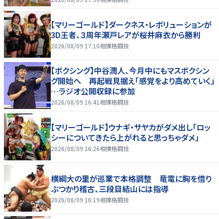
【マリーゴールド】ダークネス・レボリューションが
3D王者、３周年瀬戸レアが桜井麻衣から勝利
2026/08/09 17:10
相撲格闘技
【ボクシング】中谷潤人、今月中にもマスボクシン
グ開始へ 再起戦見据え「感覚をより高めていく」
…ラジオ公開収録に参加
2026/08/09 16:41
相撲格闘技
【マリーゴールド】ウナギ・サヤカがダメ出し「ロッ
シーについてきたら上がれると思っちゃダメ」
2026/08/09 16:26
相撲格闘技
横綱大の里が巡業で本格調整 竜電に胸を借り
ぶつかり稽古、三段目結山には指導
2026/08/09 16:19
相撲格闘技