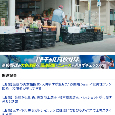
関連記事
【画像】話題の美女格闘家・大井すずが魅せた“赤振袖ショット”に男性ファン
悶絶 和服姿が美しすぎる
【画像】「笑顔が反則級」美女陸上選手・榎本樹羅さん、花束ショットが可愛す
ぎると話題
【画像】元アイドル美女がトレイルランに挑戦！“ぴちぴちタイツ”で圧巻スタイ
ル披露