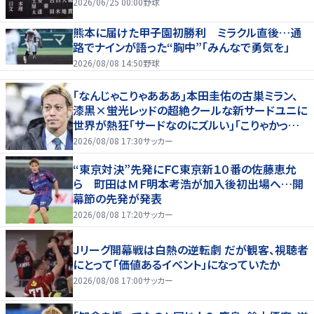
2026/06/25 00:00
野球
熊本に届けた甲子園初勝利 ミラクル直後…通
路でナインが語った“胸中”「みんなで勇気を」
2026/08/08 14:50
野球
｢なんじゃこりゃあああ｣本田圭佑の古巣ミラン、
漆黒×蛍光レッドの超絶クールな新サードユニに
世界が熱狂｢サードなのにズルい｣｢こりゃかっけ
えわ｣
2026/08/08 17:30
サッカー
“東京対決”先発にＦＣ東京新１０番の佐藤恵允
ら 町田はＭＦ明本考浩が加入後初出場へ…開
幕節の先発が発表
2026/08/08 17:20
サッカー
Ｊリーグ開幕戦は白熱の逆転劇 だが観客、視聴者
にとって「価値あるイベント」になっていたか
2026/08/08 17:00
サッカー