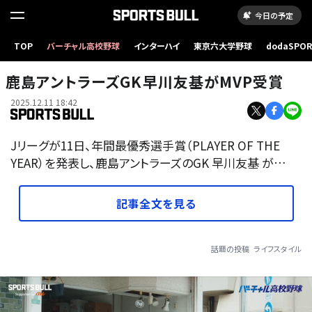
今日の予定
TOP
バーチャル高校野球
インターハイ
東京六大学野球
dodaSPO
（新しいタブ
鹿島アントラーズGK早川友基がMVP受賞
2025.12.11 18:42
Jリーグが11日、年間最優秀選手賞（PLAYER OF THE
YEAR）を発表し、鹿島アントラーズのGK 早川友基 が…
記事全文を見る
話題の投稿
ライフスタイル