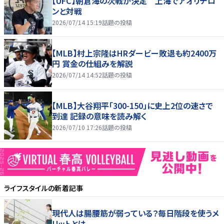
【UFC】朝倉海の次戦が決定 上海でアオリチロ
ンと対戦
2026/07/14 15:19
話題の投稿
【MLB】村上宗隆はHRダービー敗退も約2400万
円 賞金の仕組みを解説
2026/07/14 14:52
話題の投稿
【MLB】大谷翔平「300-150」に史上2位の速さで
到達 記録の意味を読み解く
2026/07/10 17:26
話題の投稿
ライフスタイル
の新着記事
現代人は腸腰筋が弱っている？毎日階段を使うメ
リットとは