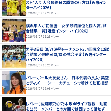
スト4入り 大会最終日の勝負の行方は【近畿イン
ターハイ2026】
2026/08/07 22:22
バレー
横浜隼人が初優勝 女子最終順位と個人賞、試
合結果一覧【近畿インターハイ2026】
2026/08/07 17:23
バレー
男子3日目（8/7）決勝トーナメント3、4回戦全12試
合結果と最終日（8/8）の試合予定【近畿インター
ハイ2026】
2026/08/07 15:25
バレー
バレーボール大友愛さん 日本代表の長女・美空
とディズニーシー カチューシャ着けて動画撮影
2026/08/07 15:08
バレー
【バレー】佐藤淑乃が乃木坂46ライブ観戦 動画
を公開 メンバーとの対面では固まって話せず