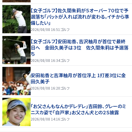
【女子ゴルフ】佐久間朱莉が５オーバー７０位で予
選落ち「パットが入れば流れが変わる。イチから準
備したい」
2026/08/08 16:51
ゴルフ
【女子ゴルフ】安田祐香、吉沢柚月が首位で最終
日へ 金田久美子は３位 佐久間朱莉は予選落
ち
2026/08/08 16:34
ゴルフ
安田祐香と吉澤柚月が首位浮上 1打差3位に金
田久美子
2026/08/08 16:20
ゴルフ
「お父さんもなんかデレデレ」吉田鈴、グレーのミ
ニスカ姿で「白戸家」お父さん犬との２Ｓ披露
2026/08/08 14:16
ゴルフ