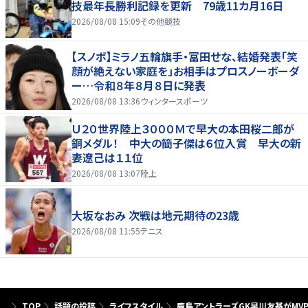
技最年長勝利記録を更新 79歳11カ月16日
2026/08/08 15:09
その他競技
【スノボ】ミラノ五輪旗手・冨田せな、結婚発表「笑
顔が絶えない家庭を」お相手はプロスノーボーダ
ー…令和８年８月８日に発表
2026/08/08 13:36
ウィンタースポーツ
Ｕ２０世界陸上３０００Ｍで早大の本田桜二郎が
銅メダル！ 中大の簡子傑は６位入賞 早大の新
妻遼己は１１位
2026/08/08 13:07
陸上
大坂なおみ 次戦は地元期待の23歳
2026/08/08 11:55
テニス
TOP
話題の投稿
ライフスタイル
鹿島アントラーズGK早川友基がMV