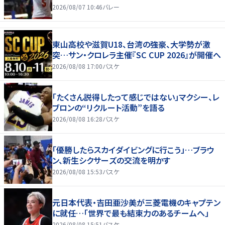
2026/08/07 10:46
バレー
東山高校や滋賀U18、台湾の強豪、大学勢が激
突…サン・クロレラ主催『SC CUP 2026』が開催へ
2026/08/08 17:00
バスケ
「たくさん説得したって感じではない」マクシー、レ
ブロンの“リクルート活動”を語る
2026/08/08 16:28
バスケ
「優勝したらスカイダイビングに行こう」…ブラウ
ン、新生シクサーズの交流を明かす
2026/08/08 15:53
バスケ
元日本代表・吉田亜沙美が三菱電機のキャプテン
に就任…「世界で最も結束力のあるチームへ」
2026/08/08 15:51
バスケ