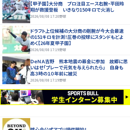
【甲子園】大分商 プロ注目エース右腕・平田玲
翔が救援登板 いきなり150キロで火消し
2026/08/08 17:20
野球
ドラフト上位候補の大分商の剛腕が今大会最速
の151キロを計測！圧巻の投球にスタンドもどよ
めく【26年夏甲子園】
2026/08/08 17:19
野球
ＤｅＮＡ吉野 熊本地震の募金に参加 故郷に思
いはせ「プレーで元気を与えられたら」 自身も
高３時の１０年前に被災
2026/08/08 17:19
野球
球心会公式アプリ提供開始！