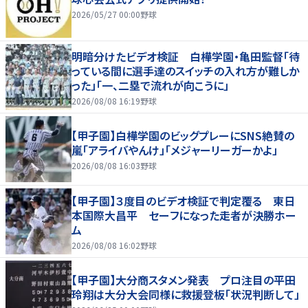
2026/05/27 00:00
野球
明暗分けたビデオ検証 白樺学園・亀田監督「待
っている間に選手達のスイッチの入れ方が難しか
った」「一、二塁で流れが向こうに」
2026/08/08 16:19
野球
【甲子園】白樺学園のビッグプレーにSNS絶賛の
嵐「アライバやんけ」「メジャーリーガーかよ」
2026/08/08 16:03
野球
【甲子園】３度目のビデオ検証で判定覆る 東日
本国際大昌平 セーフになった走者が決勝ホー
ム
2026/08/08 16:02
野球
【甲子園】大分商スタメン発表 プロ注目の平田
玲翔は大分大会同様に救援登板「状況判断して」