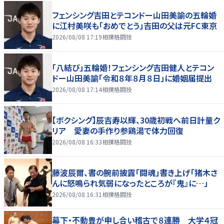
フェンシング吉田とテコンドー山田美諭の五輪婚
に江村美咲も「おめでとう」吉田の父は元FC東京
2026/08/08 17:19
相撲格闘技
「八結び」五輪婚！フェンシング吉田健人とテコン
ドー山田美諭「令和８年８月８日」に婚姻届提出
2026/08/08 17:14
相撲格闘技
【ボクシング】辰吉寿以輝、30歳初戦へ前日計量ク
リア 愛妻の手作り参鶏湯で体力回復
2026/08/08 16:33
相撲格闘技
藤波辰爾、書の腕前披露「闘魂」書き上げ「猪木さ
んに怒鳴られ気弱になったところが『鬼』に…」
2026/08/08 16:31
相撲格闘技
幕下・不動豊が申し合い稽古で８連勝 大学４冠