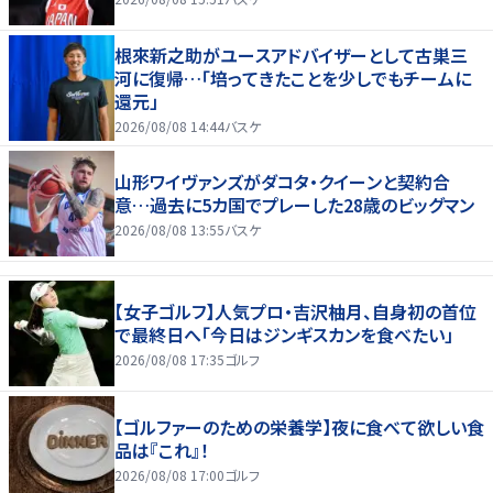
根來新之助がユースアドバイザーとして古巣三
河に復帰…「培ってきたことを少しでもチームに
還元」
2026/08/08 14:44
バスケ
山形ワイヴァンズがダコタ・クイーンと契約合
意…過去に5カ国でプレーした28歳のビッグマン
2026/08/08 13:55
バスケ
【女子ゴルフ】人気プロ・吉沢柚月、自身初の首位
で最終日へ「今日はジンギスカンを食べたい」
2026/08/08 17:35
ゴルフ
【ゴルファーのための栄養学】夜に食べて欲しい食
品は『これ』！
2026/08/08 17:00
ゴルフ