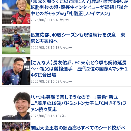
｢知念を煽ってたのと同じ人？｣鹿島・鈴木優磨、逆
転勝利後の超・優等生インタビューが話題！｢試合
中とのギャップw｣｢礼儀正しいイケメン」
2026/08/08 16:40
サッカー
長友佑都、40歳シーズンも現役続行を決意 東
京と再契約へ
2026/08/08 15:19
サッカー
【こんな人】長友佑都、ＦＣ東京と今季も契約延長
へ…祖父は競輪選手 歴代２位の国際Ａマッチ１
４６試合出場
2026/08/08 15:08
サッカー
「いつも笑顔で楽しそうなので…」黄色“新ユ
ニ”着用の19歳バドミントン女子に「CMきそう」フ
ァン続々反応
2026/08/08 16:10
バレー
前回大会王者の鎮西高らすべてのシード校がベ