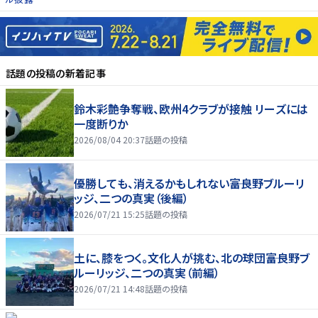
話題の投稿
の新着記事
鈴木彩艶争奪戦、欧州4クラブが接触 リーズには
一度断りか
2026/08/04 20:37
話題の投稿
優勝しても、消えるかもしれない――富良野ブルーリ
ッジ、二つの真実（後編）
2026/07/21 15:25
話題の投稿
土に、膝をつく。文化人が挑む、北の球団――富良野ブ
ルーリッジ、二つの真実（前編）
2026/07/21 14:48
話題の投稿