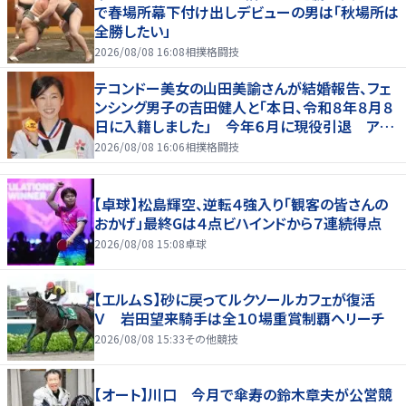
で春場所幕下付け出しデビューの男は「秋場所は
全勝したい」
2026/08/08 16:08
相撲格闘技
テコンドー美女の山田美諭さんが結婚報告、フェ
ンシング男子の吉田健人と「本日、令和８年８月８
日に入籍しました」 今年６月に現役引退 アス
リート仲間からも祝福の声
2026/08/08 16:06
相撲格闘技
【卓球】松島輝空、逆転４強入り「観客の皆さんの
おかげ」最終Gは４点ビハインドから７連続得点
2026/08/08 15:08
卓球
【エルムＳ】砂に戻ってルクソールカフェが復活
Ｖ 岩田望来騎手は全１０場重賞制覇へリーチ
2026/08/08 15:33
その他競技
【オート】川口 今月で傘寿の鈴木章夫が公営競