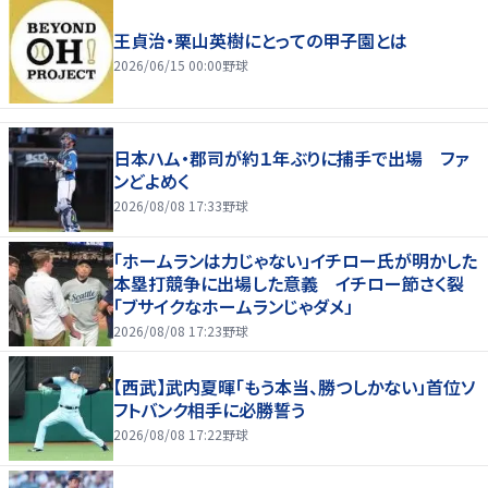
王貞治・栗山英樹にとっての甲子園とは
2026/06/15 00:00
野球
日本ハム・郡司が約１年ぶりに捕手で出場 ファ
ンどよめく
2026/08/08 17:33
野球
「ホームランは力じゃない」イチロー氏が明かした
本塁打競争に出場した意義 イチロー節さく裂
「ブサイクなホームランじゃダメ」
2026/08/08 17:23
野球
【西武】武内夏暉「もう本当、勝つしかない」首位ソ
フトバンク相手に必勝誓う
2026/08/08 17:22
野球