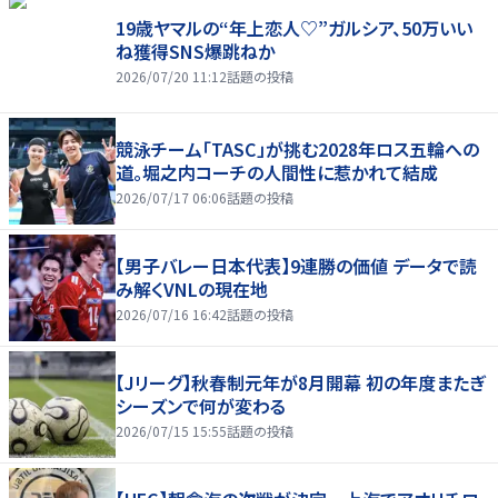
19歳ヤマルの“年上恋人♡”ガルシア、50万いい
ね獲得SNS爆跳ねか
2026/07/20 11:12
話題の投稿
競泳チーム「TASC」が挑む2028年ロス五輪への
道。堀之内コーチの人間性に惹かれて結成
2026/07/17 06:06
話題の投稿
【男子バレー日本代表】9連勝の価値 データで読
み解くVNLの現在地
2026/07/16 16:42
話題の投稿
【Jリーグ】秋春制元年が8月開幕 初の年度またぎ
シーズンで何が変わる
2026/07/15 15:55
話題の投稿