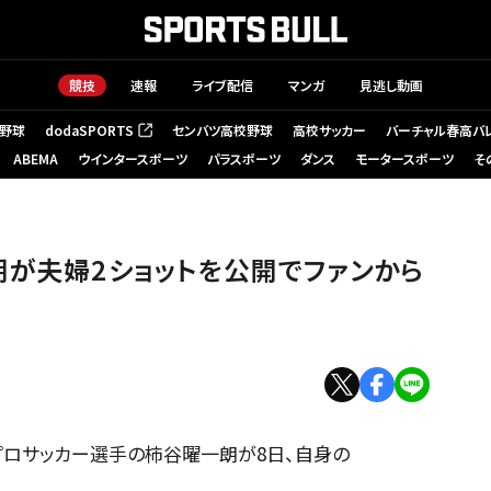
競技
速報
ライブ配信
マンガ
見逃し動画
野球
dodaSPORTS
センバツ高校野球
高校サッカー
バーチャル春高バ
（新しいタブで開く）
ABEMA
ウインタースポーツ
パラスポーツ
ダンス
モータースポーツ
そ
朗が夫婦2ショットを公開でファンから
プロサッカー選手の柿谷曜一朗が8日、自身の