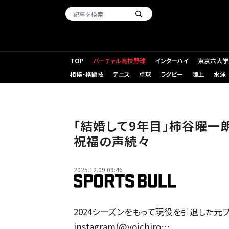
TOP
バーチャル高校野球
インターハイ
東京六大学
相撲・格闘技
テニス
卓球
ラグビー
陸上
水泳
「結婚して9年目」柿谷曜一
祝福の声続々
2025.12.09 09:46
2024シーズンをもって現役を引退した元
instagram(@yoichiro…