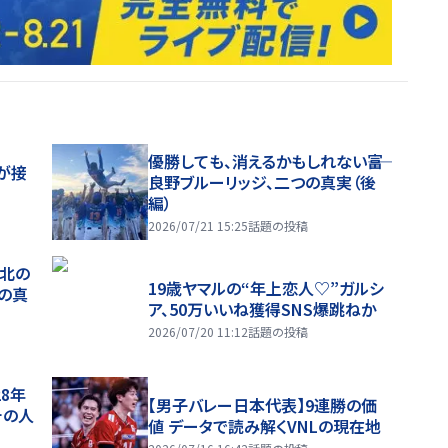
優勝しても、消えるかもしれない――富
が接
良野ブルーリッジ、二つの真実（後
編）
2026/07/21 15:25
話題の投稿
、北の
19歳ヤマルの“年上恋人♡”ガルシ
つの真
ア、50万いいね獲得SNS爆跳ねか
2026/07/20 11:12
話題の投稿
28年
【男子バレー日本代表】9連勝の価
チの人
値 データで読み解くVNLの現在地