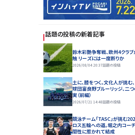
話題の投稿
の新着記事
鈴木彩艶争奪戦、欧州4クラブ
触 リーズには一度断りか
2026/08/04 20:37
話題の投稿
土に、膝をつく。文化人が挑む
球団――富良野ブルーリッジ、二
実（前編）
2026/07/21 14:48
話題の投稿
競泳チーム「TASC」が挑む20
ロス五輪への道。堀之内コー
間性に惹かれて結成