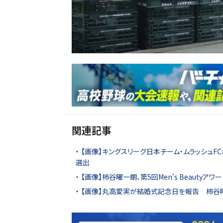
関連記事
【画像】キングスリーグ日本チーム・ムラッシュ
選出
【画像】柿谷曜一朗、第5回Men’s Beautyアワ
【画像】丸高愛実が結婚式記念日を報告 柿谷曜