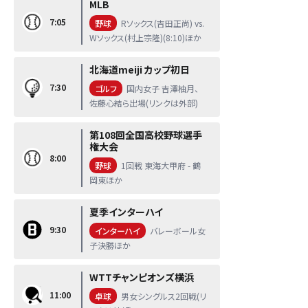
MLB
7:05
野球
Rソックス(吉田正尚) vs.
Wソックス(村上宗隆)(8:10)ほか
北海道meiji カップ初日
7:30
ゴルフ
国内女子 吉澤柚月、
佐藤心結ら出場(リンクは外部)
第108回全国高校野球選手
権大会
8:00
野球
1回戦 東海大甲府 - 鶴
岡東ほか
夏季インターハイ
9:30
インターハイ
バレーボール女
子決勝ほか
WTTチャンピオンズ横浜
11:00
卓球
男女シングルス2回戦(リ