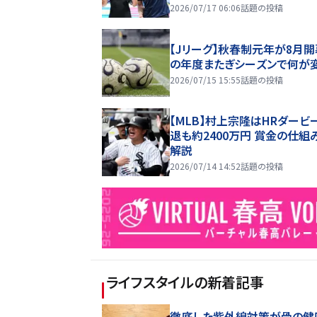
2026/07/17 06:06
話題の投稿
【Jリーグ】秋春制元年が8月開
の年度またぎシーズンで何が
2026/07/15 15:55
話題の投稿
【MLB】村上宗隆はHRダービ
退も約2400万円 賞金の仕組
解説
2026/07/14 14:52
話題の投稿
ライフスタイル
の新着記事
徹底した紫外線対策が骨の健