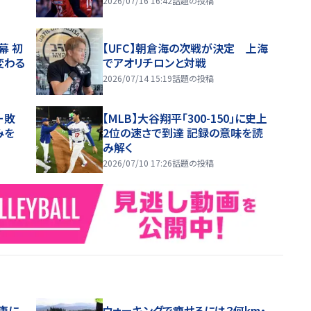
2026/07/16 16:42
話題の投稿
幕 初
【UFC】朝倉海の次戦が決定 上海
変わる
でアオリチロンと対戦
2026/07/14 15:19
話題の投稿
ー敗
【MLB】大谷翔平「300-150」に史上
みを
2位の速さで到達 記録の意味を読
み解く
2026/07/10 17:26
話題の投稿
康に
ウォーキングで痩せるには？何km・