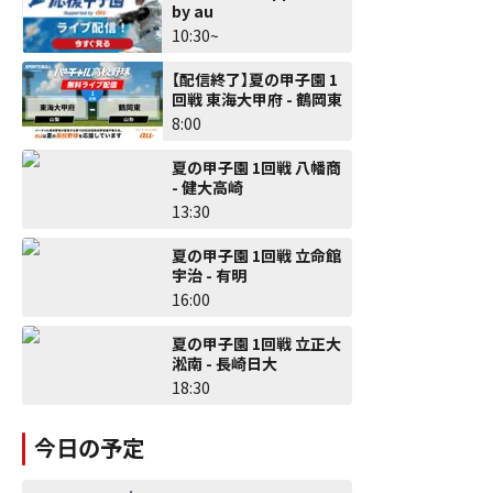
by au
10:30~
【配信終了】夏の甲子園 1
回戦 東海大甲府 - 鶴岡東
8:00
夏の甲子園 1回戦 八幡商
- 健大高崎
13:30
夏の甲子園 1回戦 立命館
宇治 - 有明
16:00
夏の甲子園 1回戦 立正大
淞南 - 長崎日大
18:30
今日の予定