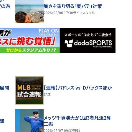
夜の過
暑さを乗り切る「夏バテ」対策
2026/08/06 17:30
ライフスタイル
舗展開
【速報】パドレス vs. Dバックスほか
野球
メッツ千賀滉大が1回3者凡退2奪
破
三振
2026/08/07 09:32
野球