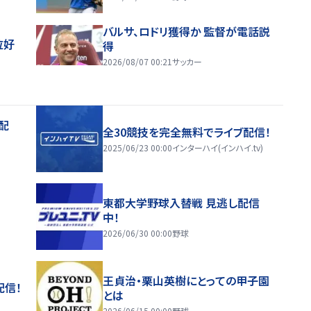
バルサ、ロドリ獲得か 監督が電話説
位好
得
2026/08/07 00:21
サッカー
配
全30競技を完全無料でライブ配信！
2025/06/23 00:00
インターハイ(インハイ.tv)
東都大学野球入替戦 見逃し配信
中！
2026/06/30 00:00
野球
王貞治・栗山英樹にとっての甲子園
配信！
とは
2026/06/15 00:00
野球