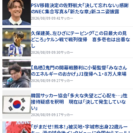
PSV移籍決定の佐野航大「決して忘れない」感謝
のNEC集合写真＆「新たな章」新ユニ姿披露
2026/08/09 09:41
サッカー
久保建英、左ひざにテーピング「この日最大の見
どころ」ケルン戦で戦列復帰 喜多壱也は出番な
し
2026/08/09 09:30
サッカー
【鳥栖】鬼門の開幕戦勝利に小菊監督「みなさん
のエネルギーのおかげ」J1復帰へ１・８万人来場
2026/08/09 09:27
サッカー
韓国サッカー協会「多大な失望とご心配を…」性
接待疑惑を釈明 現在は「決して発生していな
い」
2026/08/09 09:17
サッカー
｢がまだせ！熊本！｣被災地・宇城市出身22歳ルー
キー、涙の試合後インタビューに全国からエール！