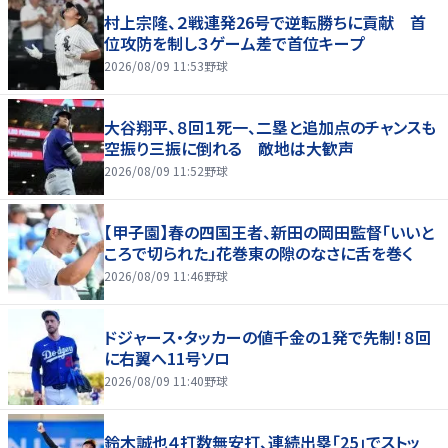
村上宗隆、２戦連発26号で逆転勝ちに貢献 首
位攻防を制し３ゲーム差で首位キープ
2026/08/09 11:53
野球
大谷翔平、８回１死一、二塁と追加点のチャンスも
空振り三振に倒れる 敵地は大歓声
2026/08/09 11:52
野球
【甲子園】春の四国王者、新田の岡田監督「いいと
ころで切られた」花巻東の隙のなさに舌を巻く
2026/08/09 11:46
野球
ドジャース・タッカーの値千金の１発で先制！８回
に右翼へ11号ソロ
2026/08/09 11:40
野球
鈴木誠也４打数無安打、連続出塁「25」でストッ