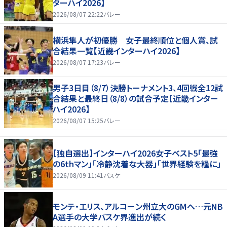
ターハイ2026】
2026/08/07 22:22
バレー
横浜隼人が初優勝 女子最終順位と個人賞、試
合結果一覧【近畿インターハイ2026】
2026/08/07 17:23
バレー
男子3日目（8/7）決勝トーナメント3、4回戦全12試
合結果と最終日（8/8）の試合予定【近畿インター
ハイ2026】
2026/08/07 15:25
バレー
【独自選出】インターハイ2026女子ベスト5「最強
の6thマン」「冷静沈着な大器」「世界経験を糧に」
2026/08/09 11:41
バスケ
モンテ・エリス、アルコーン州立大のGMへ…元NB
A選手の大学バスケ界進出が続く