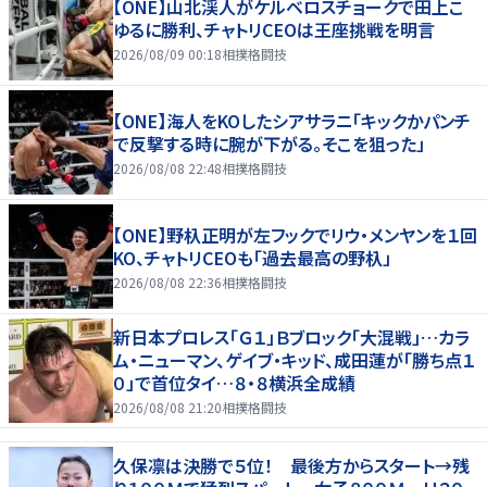
【ONE】山北渓人がケルベロスチョークで田上こ
ゆるに勝利、チャトリCEOは王座挑戦を明言
2026/08/09 00:18
相撲格闘技
【ONE】海人をKOしたシアサラニ「キックかパンチ
で反撃する時に腕が下がる。そこを狙った」
2026/08/08 22:48
相撲格闘技
【ONE】野杁正明が左フックでリウ・メンヤンを１回
KO、チャトリCEOも「過去最高の野杁」
2026/08/08 22:36
相撲格闘技
新日本プロレス「Ｇ１」Ｂブロック「大混戦」…カラ
ム・ニューマン、ゲイブ・キッド、成田蓮が「勝ち点１
０」で首位タイ…８・８横浜全成績
2026/08/08 21:20
相撲格闘技
久保凛は決勝で５位！ 最後方からスタート→残