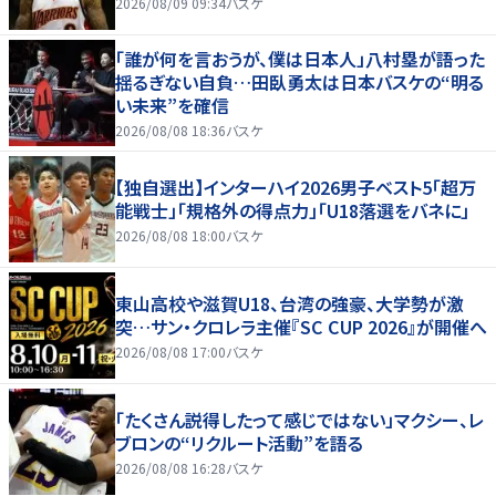
2026/08/09 09:34
バスケ
「誰が何を言おうが、僕は日本人」八村塁が語った
揺るぎない自負…田臥勇太は日本バスケの“明る
い未来”を確信
2026/08/08 18:36
バスケ
【独自選出】インターハイ2026男子ベスト5「超万
能戦士」「規格外の得点力」「U18落選をバネに」
2026/08/08 18:00
バスケ
東山高校や滋賀U18、台湾の強豪、大学勢が激
突…サン・クロレラ主催『SC CUP 2026』が開催へ
2026/08/08 17:00
バスケ
「たくさん説得したって感じではない」マクシー、レ
ブロンの“リクルート活動”を語る
2026/08/08 16:28
バスケ