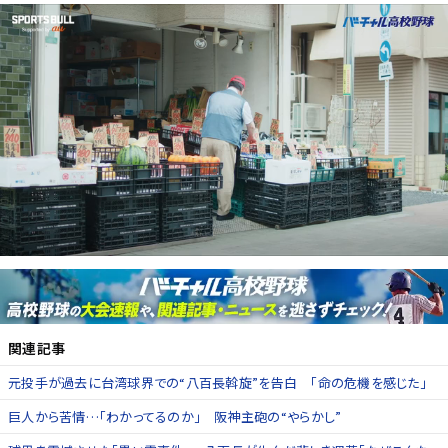
関連記事
元投手が過去に台湾球界での“八百長斡旋”を告白 「命の危機を感じた」
巨人から苦情…「わかってるのか」 阪神主砲の“やらかし”