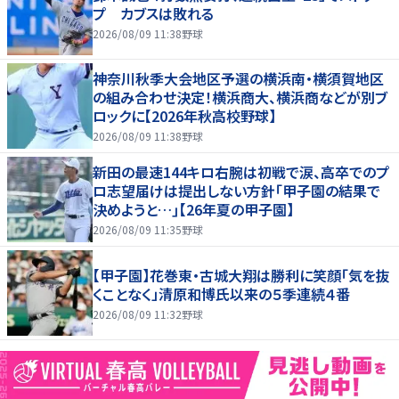
プ カブスは敗れる
2026/08/09 11:38
野球
神奈川秋季大会地区予選の横浜南・横須賀地区
の組み合わせ決定！横浜商大、横浜商などが別ブ
ロックに【2026年秋高校野球】
2026/08/09 11:38
野球
新田の最速144キロ右腕は初戦で涙、高卒でのプ
ロ志望届けは提出しない方針｢甲子園の結果で
決めようと…｣【26年夏の甲子園】
2026/08/09 11:35
野球
【甲子園】花巻東・古城大翔は勝利に笑顔「気を抜
くことなく」清原和博氏以来の５季連続４番
2026/08/09 11:32
野球