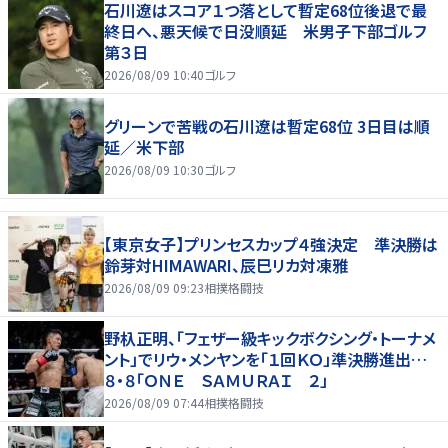
石川遼はスコア１つ落として暫定68位後退で最
終日へ、悪天候で日没順延 米男子下部ゴルフ
第３日
2026/08/09 10:40
ゴルフ
グリーンで苦戦の石川遼は暫定68位 3日目は順
延／米下部
2026/08/09 10:30
ゴルフ
【東京女子】プリンセスカップ４強決定 準決勝は
鈴芽対HIMAWARI、辰巳リカ対凍雅
2026/08/09 09:23
相撲格闘技
野杁正明、「フェザー級キックボクシング・トーナメ
ント」でリウ・メンヤンを「１回ＫＯ」準決勝進出…
８・８「ＯＮＥ ＳＡＭＵＲＡＩ ２」
2026/08/09 07:44
相撲格闘技