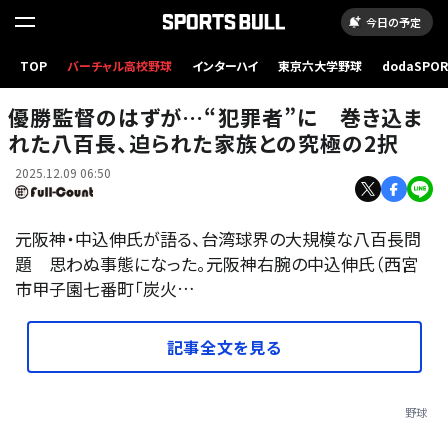
今日の予定
TOP
バーチャル高校野球
インターハイ
東京六大学野球
dodaSPO
元阪神・中込伸氏【写真：山口真司】
（新しいタブ
優勝監督のはずが…“犯罪者”に 巻き込ま
れた八百長、迫られた家族との究極の2択
2025.12.09 06:50
元阪神・中込伸氏が語る、台湾球界の大規模な八百長問
題 思わぬ事態になった。元阪神右腕の中込伸氏（西宮
市甲子園七番町「炭火…
記事全文を見る
野球