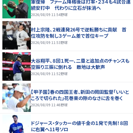
軍復帰 ファーム降格後は打率・２３４も４試合連
続安打中 代わりに立石が抹消へ
2026/08/09 11:54
野球
村上宗隆、２戦連発26号で逆転勝ちに貢献 首
位攻防を制し３ゲーム差で首位キープ
2026/08/09 11:53
野球
大谷翔平、８回１死一、二塁と追加点のチャンスも
空振り三振に倒れる 敵地は大歓声
2026/08/09 11:52
野球
【甲子園】春の四国王者、新田の岡田監督「いいと
ころで切られた」花巻東の隙のなさに舌を巻く
2026/08/09 11:46
野球
ドジャース・タッカーの値千金の１発で先制！８回
に右翼へ11号ソロ