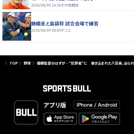
2026/08/09 10:36
その他競技
錦織圭と島袋将 試合会場で練習
2026/08/09 08:05
テニス
TOP
野球
優勝監督のはずが…“犯罪者”に 巻き込まれた八百長、迫ら
アプリ版