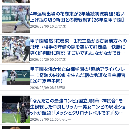
4年連続出場の花巻東が2年連続初戦突破！追い
上げ振り切り新田との接戦制す【26年夏甲子園】
2026/08/09 10:27
野球
甲子園騒然！花巻東 １死三塁から右翼前方への
飛球→相手の守備の隙を突いて好走塁 快勝に
導く好判断に解説「すごいですよ。なかなかできな
いプレー」
2026/06/20 00:00
野球
甲子園を沸かせた白樺学園の「超絶アライバプレ
ー」！奇跡の併殺劇を生んだ朝の地道な自主練習
【26年夏甲子園】
2026/08/09 08:18
野球
｢なんだこの最強コンビ｣国立J開幕“神試合”を
生観戦した仲良しサッカー美女コンビの現地ショ
ットが話題！｢メッシとクリロナレベルです｣｢めちゃ
くちゃ可愛い｣
2026/08/09 11:05
サッカー