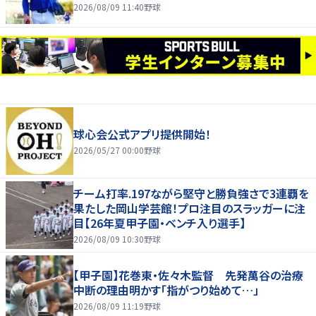
2026/08/09 11:40
野球
球心会公式アプリ提供開始！
2026/05/27 00:00
野球
チーム打率.197ながら堅守と勝負強さで3連覇を
果たした岡山学芸館！プロ注目のスラッガーに注
目【26年夏甲子園・ベンチ入り選手】
2026/08/09 10:30
野球
【甲子園】花巻東・佐々木監督 先発萬谷の治療
中断の理由明かす「指がつり始めて…」
2026/08/09 11:19
野球