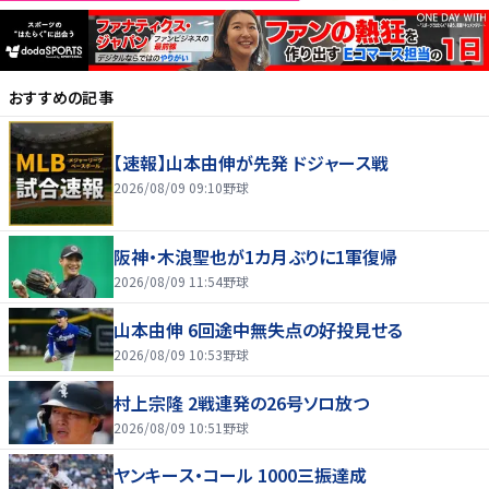
おすすめの記事
【速報】山本由伸が先発 ドジャース戦
2026/08/09 09:10
野球
阪神・木浪聖也が1カ月ぶりに1軍復帰
2026/08/09 11:54
野球
山本由伸 6回途中無失点の好投見せる
2026/08/09 10:53
野球
村上宗隆 2戦連発の26号ソロ放つ
2026/08/09 10:51
野球
ヤンキース・コール 1000三振達成