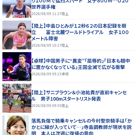
り１００Ｍで猛烈スパート 女子８００Ｍ…Ｕ２０
世界選手権
2026/08/09 11:27
陸上
【陸上】中島ひとみが１２秒６２の日本記録を樹
立 富士北麓ワールドトライアル 女子１００
メートル障害
2026/08/09 10:27
陸上
【卓球】中国男子に“異変”「屈辱的」「日本も眼中
に置かなくなっている」王国全滅で広がる衝撃
2026/08/09 09:15
卓球
【陸上】サニブラウン＆小池祐貴が直前キャンセ
ル 男子100mスタートリスト発表
2026/08/09 09:55
陸上
落馬負傷で騎乗キャンセルの今村聖奈騎手は「か
かとに線が入っていて…」寺島調教師が現状を説
明 本人は次週に復帰の意向