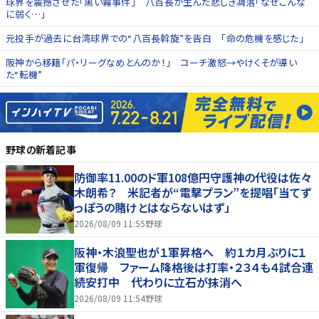
球界を震撼させた「黒い霧事件」 八百長が生んだ悲しき凋落「なぜこんな
に弱く…」
元投手が過去に台湾球界での“八百長斡旋”を告白 「命の危機を感じた」
阪神から移籍「パ・リーグなめとんのか！」 コーチ激怒→やけくそが導い
た“転機”
野球
の新着記事
防御率11.00のド軍108億円守護神の代役は佐々
木朗希？ 米記者が“電撃プラン”を提唱「当てず
っぽうの賭けとはならないはず」
2026/08/09 11:55
野球
阪神・木浪聖也が１軍昇格へ 約１カ月ぶりに１
軍復帰 ファーム降格後は打率・２３４も４試合連
続安打中 代わりに立石が抹消へ
2026/08/09 11:54
野球