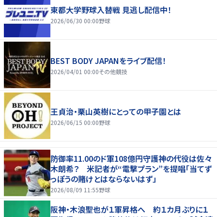
東都大学野球入替戦 見逃し配信中！
2026/06/30 00:00
野球
BEST BODY JAPANをライブ配信！
2026/04/01 00:00
その他競技
王貞治・栗山英樹にとっての甲子園とは
2026/06/15 00:00
野球
防御率11.00のド軍108億円守護神の代役は佐々
木朗希？ 米記者が“電撃プラン”を提唱「当てず
っぽうの賭けとはならないはず」
2026/08/09 11:55
野球
阪神・木浪聖也が１軍昇格へ 約１カ月ぶりに１