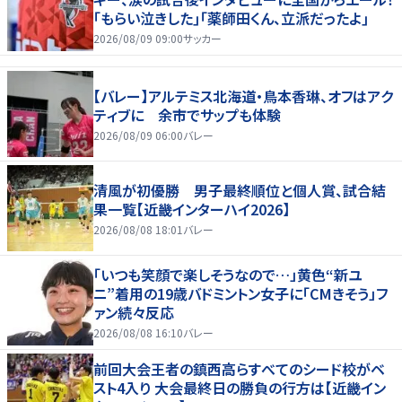
｢もらい泣きした｣｢薬師田くん、立派だったよ｣
2026/08/09 09:00
サッカー
【バレー】アルテミス北海道・鳥本香琳、オフはアク
ティブに 余市でサップも体験
2026/08/09 06:00
バレー
清風が初優勝 男子最終順位と個人賞、試合結
果一覧【近畿インターハイ2026】
2026/08/08 18:01
バレー
「いつも笑顔で楽しそうなので…」黄色“新ユ
ニ”着用の19歳バドミントン女子に「CMきそう」フ
ァン続々反応
2026/08/08 16:10
バレー
前回大会王者の鎮西高らすべてのシード校がベ
スト4入り 大会最終日の勝負の行方は【近畿イン