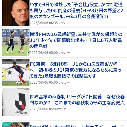
わずか4日で頓挫した｢子会社｣設立、かつて電通
も関与したISL倒産の過去【FIFA3兆円の野望と2
度のオウンゴール、来年3月の会長選】(1)
2026/08/06 06:35
サッカー
横浜ＦＭの１６歳超新星、三井寺眞が久保超えの
Ｊ１年少４位で開幕戦出場も…７日に６万人動員
の鹿島戦
2026/08/06 05:00
サッカー
ＦＣ東京 永野修都 Ｊ１からロス五輪＆Ｗ杯
へ 初挑戦のＪ１「東京の戦力になるために戻っ
てきた」鳥取＆藤枝での経験生かす
2026/08/06 05:00
サッカー
世界基準の秋春制Ｊリーグが７日開幕 なぜ秋春
制なのか？ これまでの春秋制からの主な変更点
2026/08/06 05:00
サッカー
「やっぱ美人はママ譲り～」人気女子バレーボーラ