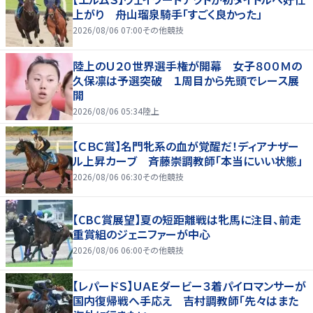
上がり 舟山瑠泉騎手「すごく良かった」
2026/08/06 07:00
その他競技
陸上のＵ２０世界選手権が開幕 女子８００Ｍの
久保凛は予選突破 １周目から先頭でレース展
開
2026/08/06 05:34
陸上
【ＣＢＣ賞】名門牝系の血が覚醒だ！ディアナザー
ル上昇カーブ 斉藤崇調教師「本当にいい状態」
2026/08/06 06:30
その他競技
【CBC賞展望】夏の短距離戦は牝馬に注目、前走
重賞組のジェニファーが中心
2026/08/06 06:00
その他競技
【レパードＳ】ＵＡＥダービー３着パイロマンサーが
国内復帰戦へ手応え 吉村調教師「先々はまた