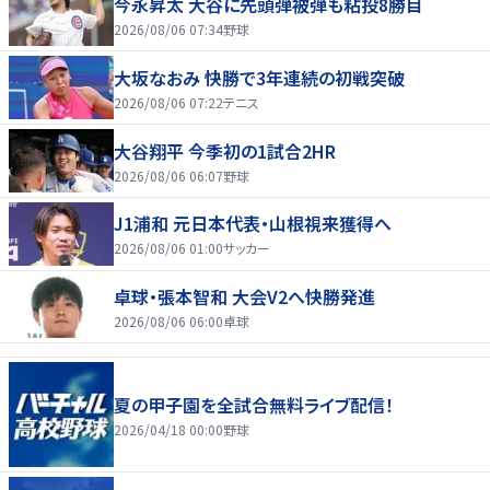
今永昇太 大谷に先頭弾被弾も粘投8勝目
2026/08/06 07:34
野球
大坂なおみ 快勝で3年連続の初戦突破
2026/08/06 07:22
テニス
大谷翔平 今季初の1試合2HR
2026/08/06 06:07
野球
J1浦和 元日本代表・山根視来獲得へ
2026/08/06 01:00
サッカー
卓球・張本智和 大会V2へ快勝発進
2026/08/06 06:00
卓球
夏の甲子園を全試合無料ライブ配信！
2026/04/18 00:00
野球