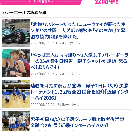
バレーボール
の新着記事
「悲惨なスタートだった」ニューウェイが語ったホ
ンダとの共闘 大苦戦が続くも「そのおかげで緊
密な協力関係を築けた」
2026/08/06 06:10
バレーボール
「やっぱ美人はママ譲り～」人気女子バレーボーラ
ーの25歳誕生日報告 親子ショットが話題「恐る
べしDNAです」
2026/08/06 05:20
バレーボール
連覇を目指す鎮西が登場 男子2日目（8/6）決勝
トーナメント1、2回戦全21試合を紹介【近畿インタ
ーハイ2026】
2026/08/05 20:43
バレーボール
男子初日（8/5）の予選グループ戦と敗者復活戦
全試合の結果【近畿インターハイ2026】