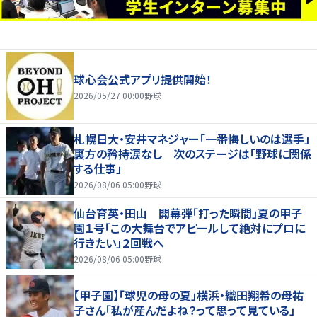
球心会公式アプリ提供開始！
2026/05/27 00:00
野球
札幌日大・安井マネジャー「一番悔しいのは選手」
裏方の矜持涙なし 次のステージは「野球に関係
する仕事」
2026/08/06 05:00
野球
仙台育英・田山 開幕弾「打った瞬間」夏の甲子
園１号「この大舞台でアピールして絶対にプロに
行きたい」２回戦へ
2026/08/06 05:00
野球
【甲子園】「球児の母の夏」横浜・織田翔希の母祐
子さん「私が産んだよね？って思って見ている」