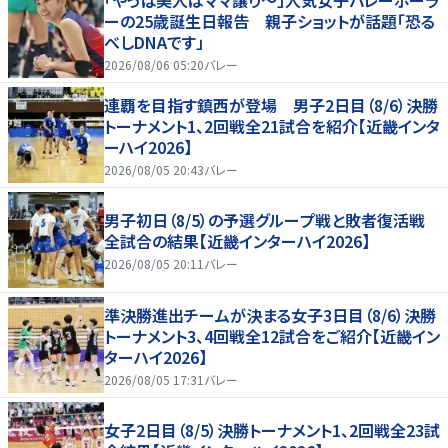
ーの25歳誕生日報告 親子ショットが話題「恐る
べしDNAです」
2026/08/06 05:20
バレー
連覇を目指す鎮西が登場 男子2日目（8/6）決勝
トーナメント1、2回戦全21試合を紹介【近畿インタ
ーハイ2026】
2026/08/05 20:43
バレー
男子初日（8/5）の予選グループ戦と敗者復活戦
全試合の結果【近畿インターハイ2026】
2026/08/05 20:11
バレー
準決勝進出チームが決まる女子3日目（8/6）決勝
トーナメント3、4回戦全12試合をご紹介【近畿イン
ターハイ2026】
2026/08/05 17:31
バレー
女子2日目（8/5）決勝トーナメント1、2回戦全23試