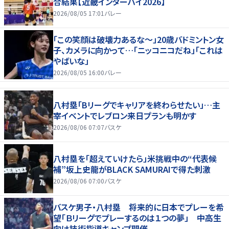
合結果【近畿インターハイ2026】
2026/08/05 17:01
バレー
「この笑顔は破壊力あるな〜」20歳バドミントン女
子、カメラに向かって…「ニッコニコだね」「これは
やばいな」
2026/08/05 16:00
バレー
八村塁「Bリーグでキャリアを終わらせたい」…主
宰イベントでレブロン来日プランも明かす
2026/08/06 07:07
バスケ
八村塁を「超えていけたら」米挑戦中の“代表候
補”坂上史龍がBLACK SAMURAIで得た刺激
2026/08/06 07:00
バスケ
バスケ男子・八村塁 将来的に日本でプレーを希
望「Ｂリーグでプレーするのは１つの夢」 中高生
向け技術指導キャンプ開催