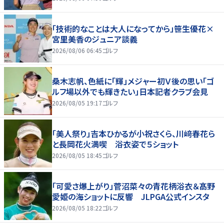
「技術的なことは大人になってから」笹生優花×
宮里美香のジュニア談義
2026/08/06 06:45
ゴルフ
桑木志帆、色紙に「輝」メジャー初Ｖ後の思い「ゴ
ルフ場以外でも輝きたい」日本記者クラブ会見
2026/08/05 19:17
ゴルフ
「美人祭り」吉本ひかるが小祝さくら、川﨑春花ら
と長岡花火満喫 浴衣姿で５ショット
2026/08/05 18:45
ゴルフ
「可愛さ爆上がり」菅沼菜々の青花柄浴衣＆髙野
愛姫の海ショットに反響 JLPGA公式インスタ
2026/08/05 18:22
ゴルフ