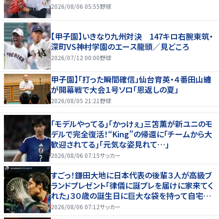
2026/08/06 05:55
野球
【甲子園】いきなり九州対決 147キロ右腕東筑・
深町VS神村学園のエース龍頭／見どころ
2026/07/12 00:00
野球
甲子園】「打った瞬間確信」仙台育英・４番田山纏
が開幕戦で大会１号ソロ「恩返しの夏」
2026/08/05 21:21
野球
｢モデルやってる｣｢かっけぇ｣三笘薫が新ユニのモ
デルで完全復活！“King”の帰還に｢チームから大
歓迎されてる｣｢元気な姿見れて…｣
2026/08/06 07:15
サッカー
すごっ！鎌田大地に日本代表の後輩３人が高級ブ
ランドプレゼント「律儀に誕プレを届けに家来てく
れた」３０歳の誕生日に巨大な袋を持って自宅訪
問
2026/08/06 07:12
サッカー