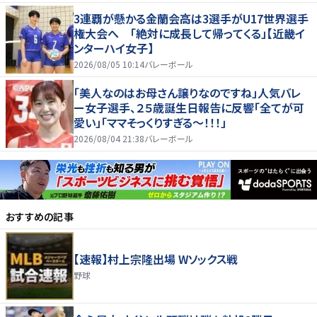
3連覇が懸かる金蘭会高は3選手がU17世界選手
権大会へ 「絶対に成長して帰ってくる」【近畿イ
ンターハイ女子】
2026/08/05 10:14
バレーボール
「美人なのはお母さん譲りなのですね」人気バレ
ー女子選手、２５歳誕生日報告に反響「全てが可
愛い」「ママそっくりすぎる～！！！」
2026/08/04 21:38
バレーボール
おすすめの記事
【速報】村上宗隆出場 Wソックス戦
野球