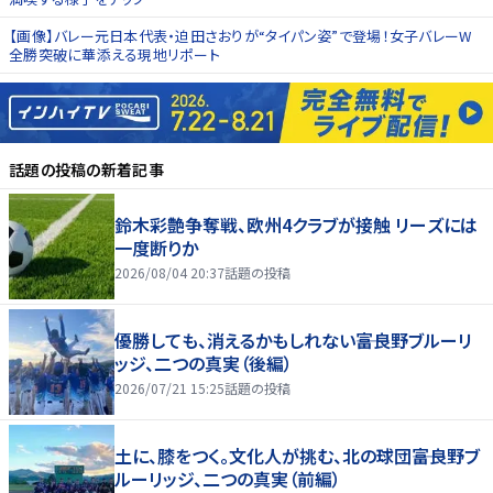
【画像】バレー元日本代表・迫田さおりが“タイパン姿”で登場！女子バレーW
全勝突破に華添える現地リポート
話題の投稿
の新着記事
鈴木彩艶争奪戦、欧州4クラブが接触 リーズには
一度断りか
2026/08/04 20:37
話題の投稿
優勝しても、消えるかもしれない――富良野ブルーリ
ッジ、二つの真実（後編）
2026/07/21 15:25
話題の投稿
土に、膝をつく。文化人が挑む、北の球団――富良野ブ
ルーリッジ、二つの真実（前編）