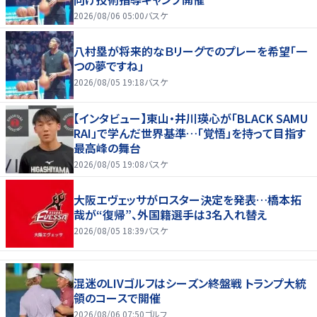
2026/08/06 05:00
バスケ
八村塁が将来的なＢリーグでのプレーを希望「一
つの夢ですね」
2026/08/05 19:18
バスケ
【インタビュー】東山・井川瑛心が「BLACK SAMU
RAI」で学んだ世界基準…「覚悟」を持って目指す
最高峰の舞台
2026/08/05 19:08
バスケ
大阪エヴェッサがロスター決定を発表…橋本拓
哉が“復帰”、外国籍選手は3名入れ替え
2026/08/05 18:39
バスケ
混迷のLIVゴルフはシーズン終盤戦 トランプ大統
領のコースで開催
2026/08/06 07:50
ゴルフ