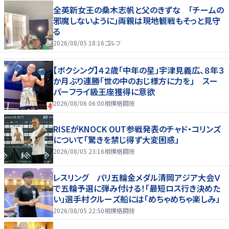
全英新女王の桑木志帆と父のきずな 「チームの
邪魔しないように」両親は現地観戦もそっと見守
る
2026/08/05 18:16
ゴルフ
【ボクシング】４２歳「中年の星」宇津見義広、８年３
か月ぶり連勝「世の中のおじ様方に力を」 スー
パーフライ級王座獲得に意欲
2026/08/06 06:00
相撲格闘技
RISEがKNOCK OUT参戦発表のチャド・コリンズ
について「驚きを禁じ得ず大変困惑」
2026/08/05 23:16
相撲格闘技
レスリング パリ五輪金メダル清岡アジア大会Ｖ
で五輪予選に弾み付ける！「最短ロス行き決めた
い」選手村クルーズ船には「めちゃめちゃ楽しみ」
2026/08/05 22:50
相撲格闘技