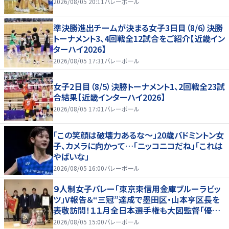
2026/08/05 20:11
バレーボール
準決勝進出チームが決まる女子3日目（8/6）決勝
トーナメント3、4回戦全12試合をご紹介【近畿イン
ターハイ2026】
2026/08/05 17:31
バレーボール
女子2日目（8/5）決勝トーナメント1、2回戦全23試
合結果【近畿インターハイ2026】
2026/08/05 17:01
バレーボール
「この笑顔は破壊力あるな〜」20歳バドミントン女
子、カメラに向かって…「ニッコニコだね」「これは
やばいな」
2026/08/05 16:00
バレーボール
９人制女子バレー「東京東信用金庫ブルーラビッ
ツ」V報告＆“三冠”達成で墨田区・山本亨区長を
表敬訪問！１１月全日本選手権も大図監督「優勝
を目指していきたい」
2026/08/05 15:00
バレーボール