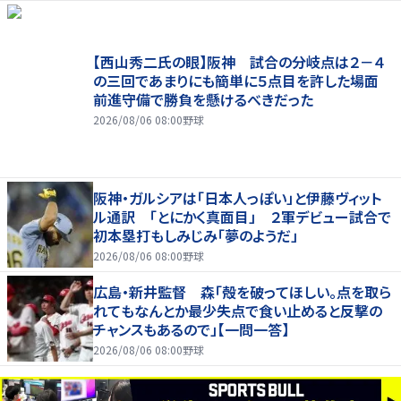
【西山秀二氏の眼】阪神 試合の分岐点は２－４
の三回であまりにも簡単に５点目を許した場面
前進守備で勝負を懸けるべきだった
2026/08/06 08:00
野球
阪神・ガルシアは「日本人っぽい」と伊藤ヴィット
ル通訳 「とにかく真面目」 ２軍デビュー試合で
初本塁打もしみじみ「夢のようだ」
2026/08/06 08:00
野球
広島・新井監督 森「殻を破ってほしい。点を取ら
れてもなんとか最少失点で食い止めると反撃の
チャンスもあるので」【一問一答】
2026/08/06 08:00
野球