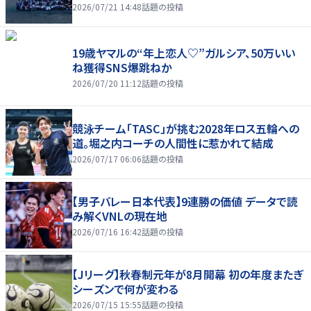
2026/07/21 14:48
話題の投稿
19歳ヤマルの“年上恋人♡”ガルシア、50万いい
ね獲得SNS爆跳ねか
2026/07/20 11:12
話題の投稿
競泳チーム「TASC」が挑む2028年ロス五輪への
道。堀之内コーチの人間性に惹かれて結成
2026/07/17 06:06
話題の投稿
【男子バレー日本代表】9連勝の価値 データで読
み解くVNLの現在地
2026/07/16 16:42
話題の投稿
【Jリーグ】秋春制元年が8月開幕 初の年度またぎ
シーズンで何が変わる
2026/07/15 15:55
話題の投稿