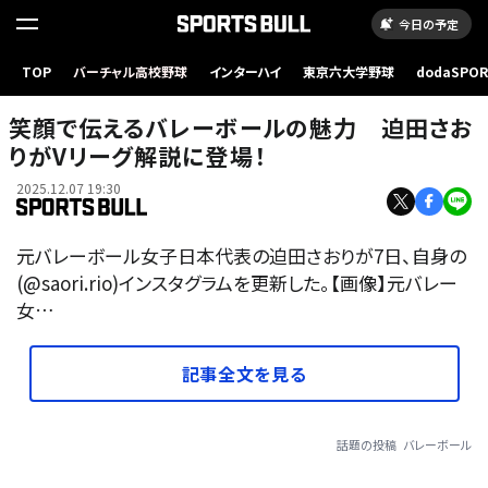
今日の予定
TOP
バーチャル高校野球
インターハイ
東京六大学野球
dodaSPO
（新しいタブ
笑顔で伝えるバレーボールの魅力 迫田さお
りがVリーグ解説に登場！
2025.12.07 19:30
元バレーボール女子日本代表の迫田さおりが7日、自身の
(@saori.rio)インスタグラムを更新した。【画像】元バレー
女…
記事全文を見る
話題の投稿
バレーボール