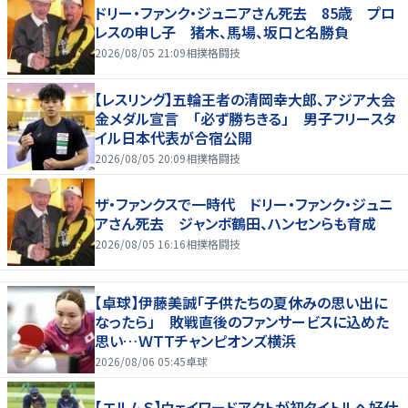
ドリー・ファンク・ジュニアさん死去 85歳 プロ
レスの申し子 猪木、馬場、坂口と名勝負
2026/08/05 21:09
相撲格闘技
【レスリング】五輪王者の清岡幸大郎、アジア大会
金メダル宣言 「必ず勝ちきる」 男子フリースタ
イル日本代表が合宿公開
2026/08/05 20:09
相撲格闘技
ザ・ファンクスで一時代 ドリー・ファンク・ジュニ
アさん死去 ジャンボ鶴田、ハンセンらも育成
2026/08/05 16:16
相撲格闘技
【卓球】伊藤美誠「子供たちの夏休みの思い出に
なったら」 敗戦直後のファンサービスに込めた
思い…ＷＴＴチャンピオンズ横浜
2026/08/06 05:45
卓球
【エルムＳ】ウェイワードアクトが初タイトルへ好仕