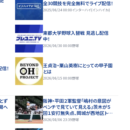
配
全30競技を完全無料でライブ配信！
2025/06/24 00:00
インターハイ(インハイ.tv)
東都大学野球入替戦 見逃し配信
中！
2026/06/30 00:00
野球
王貞治・栗山英樹にとっての甲子園
配信！
とは
2026/06/15 00:00
野球
とず
阪神・平田２軍監督「嶋村の意図が
開へ
ベンチで見ていて見える」茨木が５
回１安打無失点、岡城が西地区トッ
プタイ１７盗塁
2026/08/06 23:39
野球