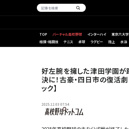
TOP
バーチャル高校野球
インターハイ
東京六大学
相撲・格闘技
テニス
卓球
ラグビー
陸上
水泳
津田学園の桑山
好左腕を擁した津田学園が
決に！古豪・四日市の復活劇
ック】
2025.12.03 07:54
2025年高校野球の主な公式戦が終了し