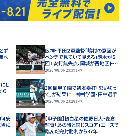
とず
阪神・平田２軍監督「嶋村の意図が
開へ
ベンチで見ていて見える」茨木が５
回１安打無失点、岡城が西地区トッ
プタイ１７盗塁
2026/08/06 23:39
野球
るにし
3回目甲子園で初本塁打「思い切っ
から
て」が結果に 神村学園・田中選手
2026/08/06 23:28
野球
げ４安
【甲子園】初白星の佐野日大・麦倉
本当に
監督「あの時と同じスコア」エースで
臨んだ完封勝利から37年