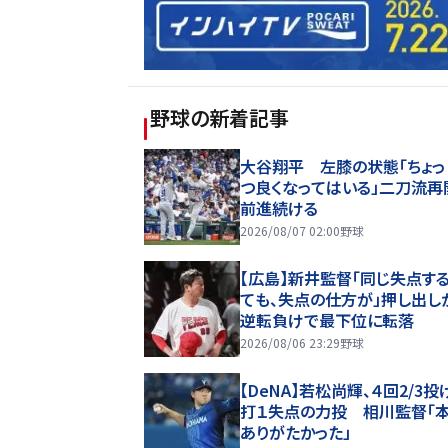
野球
の新着記事
大谷翔平 左膝の状態「ちょっ
つ良くなってはいる」二刀流再
前進続ける
2026/08/07 02:00
野球
【広島】新井監督「同じ失点す
ても、失点の仕方が」押し出し
逆転負けで最下位に転落
2026/08/06 23:29
野球
【DeNA】若松尚輝、４回2/3投
打１失点の力投 相川監督「
ありがたかった」