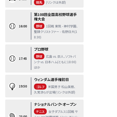
競馬
(リンクは外部)
第108回全国高校野球選手
権大会
16:00
野球
1回戦 東筑 - 神村学園、
聖隷クリストファー - 佐野日大(1
8:30)
プロ野球
野球
広島 vs. 巨人、ソフトバ
17:45
ンク vs. 日本ハム(ともに18:00)
ほか
ウィンダム選手権初日
19:50
ゴルフ
米国男子 松山英樹、
久常涼らが出場(リンクは外部)
ナショナルバンク・オープン
テニス
女子ダブルス1回戦 サ
23:00
ムソノワ/加藤組戦、リャン エンシ