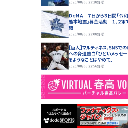
2026/08/06 23:28
野球
ＤｅＮＡ ７日から３日間「令
熊本地震」募金活動 １、２軍
施
2026/08/06 23:08
野球
【巨人】マルティネス、SNSで
への脅迫告白「ひどいメッセ
るようなことはやめて」
2026/08/06 22:56
野球