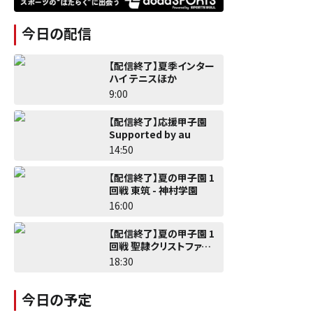
今日の配信
【配信終了】夏季インター
ハイ テニスほか
9:00
【配信終了】応援甲子園
Supported by au
14:50
【配信終了】夏の甲子園 1
回戦 東筑 - 神村学園
16:00
【配信終了】夏の甲子園 1
回戦 聖隷クリストファー -
佐野日大
18:30
今日の予定