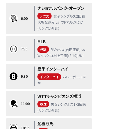
ナショナルバンク・オープン
テニス
女子シングルス2回戦
6:00
大坂なおみ vs. ウドバルジほか
(リンクは外部)
MLB
7:35
野球
Rソックス(吉田正尚) vs.
Wソックス(村上宗隆)(8:10)ほか
夏季インターハイ
9:30
インターハイ
バレーボールほ
か
WTTチャンピオンズ横浜
11:00
卓球
男女シングルス1・2回戦
(リンクは外部)
船橋競馬
14:35