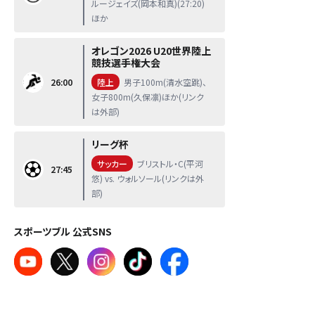
ルージェイズ(岡本和真)(27:20)
ほか
オレゴン2026 U20世界陸上
競技選手権大会
26:00
陸上
男子100m(清水空跳)、
女子800m(久保凛)ほか(リンク
は外部)
リーグ杯
サッカー
ブリストル・C(平河
27:45
悠) vs. ウォルソール(リンクは外
部)
スポーツブル 公式SNS