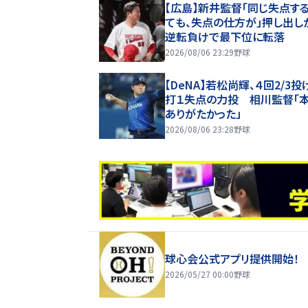
【広島】新井監督「同じ失点す
ても、失点の仕方が」押し出し
逆転負けで最下位に転落
2026/08/06 23:29
野球
【DeNA】若松尚輝、４回2/3投
打１失点の力投 相川監督「
ありがたかった」
2026/08/06 23:28
野球
球心会公式アプリ提供開始！
2026/05/27 00:00
野球