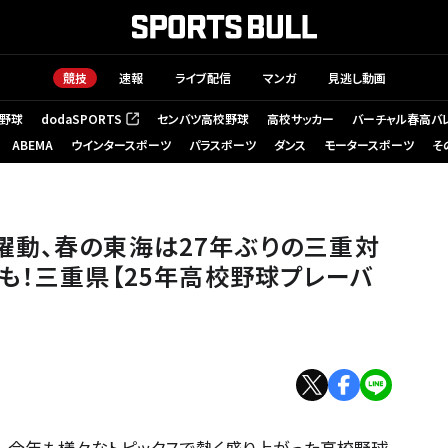
競技
速報
ライブ配信
マンガ
見逃し動画
野球
dodaSPORTS
センバツ高校野球
高校サッカー
バーチャル春高バ
（新しいタブで開く）
ABEMA
ウインタースポーツ
パラスポーツ
ダンス
モータースポーツ
そ
躍動、春の東海は27年ぶりの三重対
も！三重県【25年高校野球プレーバ
た。今年も様々なトピックスで熱く盛り上がった高校野球