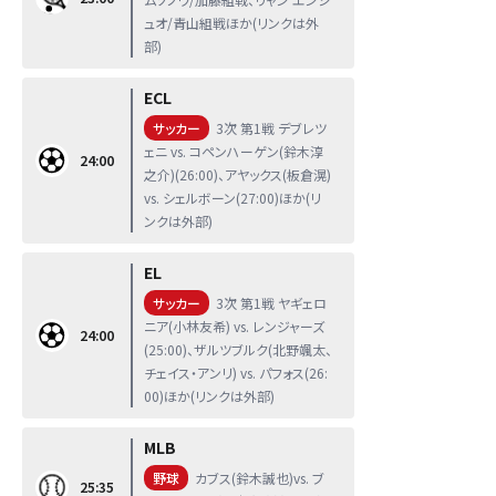
ュオ/青山組戦ほか(リンクは外
部)
ECL
サッカー
3次 第1戦 デブレツ
ェニ vs. コペンハーゲン(鈴木淳
24:00
之介)(26:00)、アヤックス(板倉滉)
vs. シェルボーン(27:00)ほか(リ
ンクは外部)
EL
サッカー
3次 第1戦 ヤギェロ
ニア(小林友希) vs. レンジャーズ
24:00
(25:00)、ザルツブルク(北野颯太、
チェイス・アンリ) vs. パフォス(26:
00)ほか(リンクは外部)
MLB
野球
カブス(鈴木誠也)vs. ブ
25:35