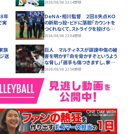
2026/08/06 23:14
野球
和８年
ＤｅＮＡ・相川監督 ２回８失点ＫＯ
で実
の新助っ投・ビドに落胆「カウントを
つくれなくて、ストライクを投げられ
ない」２軍再調整を明言
2026/08/06 23:04
野球
の家族
巨人 マルティネスが誹謗中傷の被
ージ送
害を明かす「命を脅かすぞというよう
な脅し」「選手も傷つきますし、家族
は全く関係ない存在なので」
2026/08/06 22:56
野球