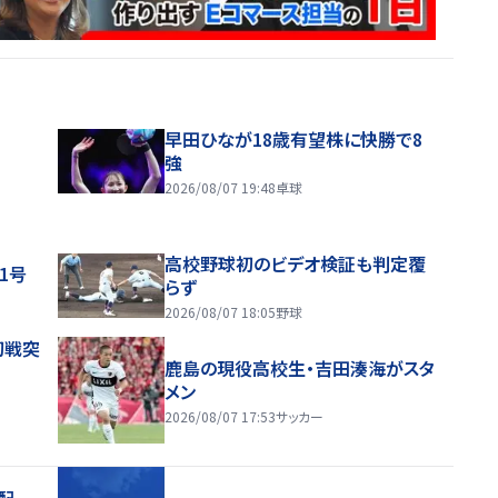
早田ひなが18歳有望株に快勝で8
強
2026/08/07 19:48
卓球
高校野球初のビデオ検証も判定覆
1号
らず
2026/08/07 18:05
野球
初戦突
鹿島の現役高校生・吉田湊海がスタ
メン
2026/08/07 17:53
サッカー
配