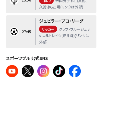
ゴルフ
米国男子 松山英樹、
久常涼ら出場(リンクは外部)
ジュピラー・プロ・リーグ
サッカー
クラブ・ブルージュ v
27:45
s. コルトレイク(倍井謙)(リンクは
外部)
スポーツブル 公式SNS