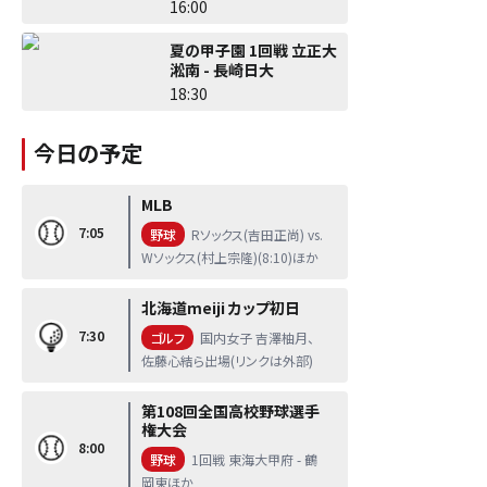
16:00
夏の甲子園 1回戦 立正大
淞南 - 長崎日大
18:30
今日の予定
MLB
7:05
野球
Rソックス(吉田正尚) vs.
Wソックス(村上宗隆)(8:10)ほか
北海道meiji カップ初日
7:30
ゴルフ
国内女子 吉澤柚月、
佐藤心結ら出場(リンクは外部)
第108回全国高校野球選手
権大会
8:00
野球
1回戦 東海大甲府 - 鶴
岡東ほか