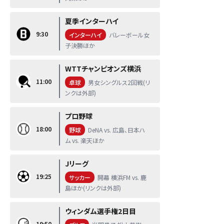
夏季インターハイ
9:30
インターハイ
バレーボール女
子決勝ほか
WTTチャンピオンズ横浜
11:00
卓球
男女シングルス2回戦(リ
ンクは外部)
プロ野球
18:00
野球
DeNA vs. 広島、日本ハ
ム vs. 楽天ほか
Jリーグ
19:25
サッカー
開幕 横浜FM vs. 鹿
島ほか(リンクは外部)
ウィンダム選手権2日目
19:50