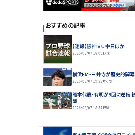
おすすめの記事
【速報】阪神 vs. 中日ほか
2026/08/07 18:00
野球
横浜FM・三井寺が歴史的開幕
2026/08/07 19:33
サッカー
熊本代表・有明が9回に逆転 
破
2026/08/07 18:37
野球
夏の甲子園 全試合無料ライブ