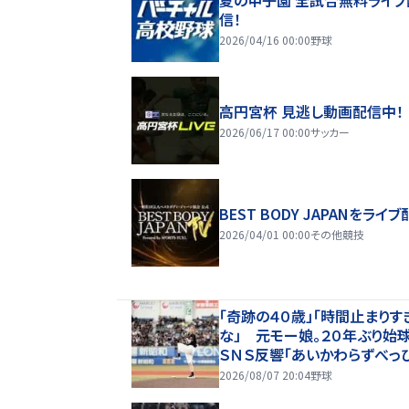
信！
2026/04/16 00:00
野球
高円宮杯 見逃し動画配信中！
2026/06/17 00:00
サッカー
BEST BODY JAPANをライブ
2026/04/01 00:00
その他競技
「奇跡の４０歳」「時間止まりす
な」 元モー娘。２０年ぶり始
ＳＮＳ反響「あいかわらずべっ
んじゃのう」「お美しかった…」
2026/08/07 20:04
野球