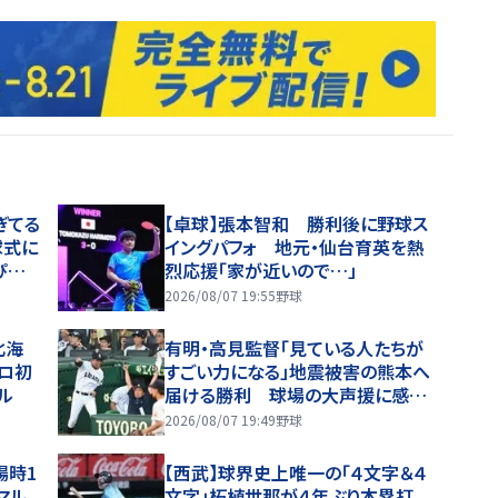
ぎてる
【卓球】張本智和 勝利後に野球ス
球式に
イングパフォ 地元・仙台育英を熱
ぴんさ
烈応援「家が近いので…」
2026/08/07 19:55
野球
北海
有明・高見監督「見ている人たちが
ロ初
すごい力になる」地震被害の熊本へ
ル
届ける勝利 球場の大声援に感謝
「全員が手をたたいてくれて。涙出そ
2026/08/07 19:49
野球
うに」
場時1
【西武】球界史上唯一の「４文字＆４
マル
文字」柘植世那が４年ぶり本塁打