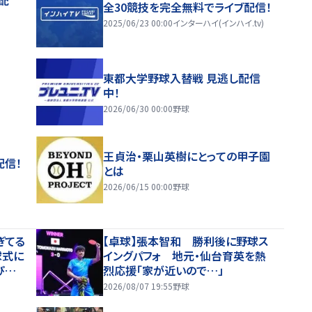
全30競技を完全無料でライブ配信！
2025/06/23 00:00
インターハイ(インハイ.tv)
東都大学野球入替戦 見逃し配信
中！
2026/06/30 00:00
野球
王貞治・栗山英樹にとっての甲子園
配信！
とは
2026/06/15 00:00
野球
ぎてる
【卓球】張本智和 勝利後に野球ス
球式に
イングパフォ 地元・仙台育英を熱
ぴんさ
烈応援「家が近いので…」
2026/08/07 19:55
野球