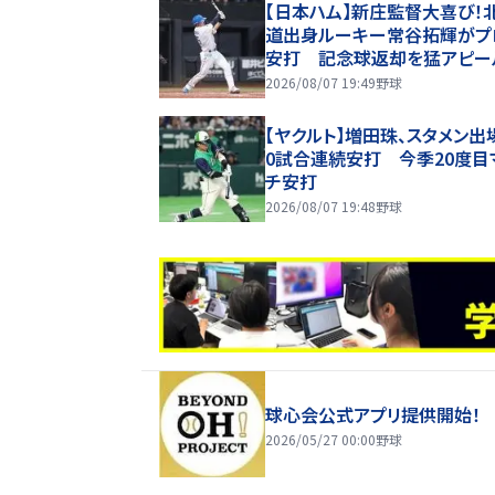
【日本ハム】新庄監督大喜び！
道出身ルーキー常谷拓輝がプ
安打 記念球返却を猛アピー
2026/08/07 19:49
野球
【ヤクルト】増田珠、スタメン出
0試合連続安打 今季20度目
チ安打
2026/08/07 19:48
野球
球心会公式アプリ提供開始！
2026/05/27 00:00
野球