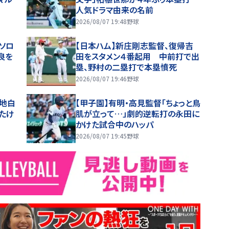
人気ドラマ由来の名前
2026/08/07 19:48
野球
号ソロ
【日本ハム】新庄剛志監督、復帰吉
良を
田をスタメン４番起用 中前打で出
塁、野村の二塁打で本塁憤死
2026/08/07 19:46
野球
聖地白
【甲子園】有明・高見監督「ちょっと鳥
たけ
肌が立って…」劇的逆転打の永田に
かけた試合中のハッパ
2026/08/07 19:45
野球