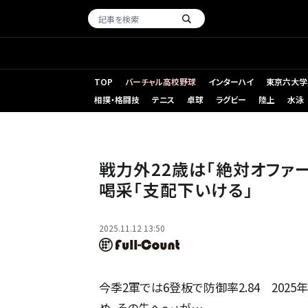
TOP
バーチャル高校野球
インターハイ
東京六大学
相撲・格闘技
テニス
卓球
ラグビー
陸上
水泳
トライアウトに参加した元ソフトバンク・大城真乃【写真：小
戦力外22歳は「絶対オファー
喝采「支配下いける」
2025.11.12 13:50
今季2軍では6登板で防御率2.84 2025
め、その先へ～」が…