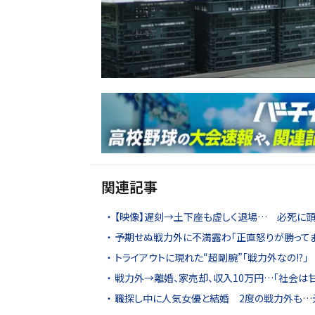
関連記事
【映像】遅刻→土下座も虚しく退場… 必死に頭
予期せぬ戦力外に不満露わ「正直怒りが勝ってま
トライアウトに現れた“超剛腕”「戦力外なの!?」
戦力外→離婚、家売却、収入10万円…「社会は
職探し中に人気女優と結婚 2度の戦力外も…元