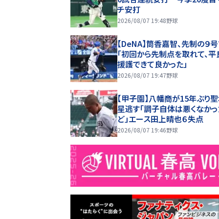
チ安打
2026/08/07 19:48
野球
【DeNA】筒香嘉智、先制の９
「初回から先制点を取れて、平
援護できて良かった」
2026/08/07 19:47
野球
【甲子園】八幡商が15年ぶり
星逃す「調子自体は悪くなかっ
ど」エース田上晴也６失点
2026/08/07 19:46
野球