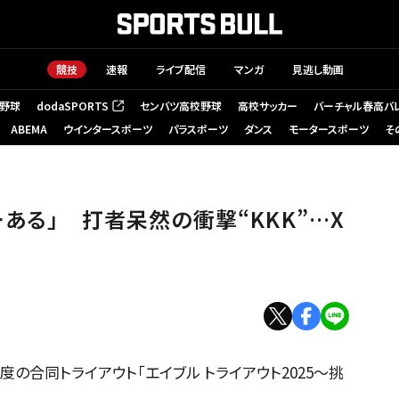
競技
速報
ライブ配信
マンガ
見逃し動画
野球
dodaSPORTS
センバツ高校野球
高校サッカー
バーチャル春高バ
（新しいタブで開く）
ABEMA
ウインタースポーツ
パラスポーツ
ダンス
モータースポーツ
そ
林靖】
ある」 打者呆然の衝撃“KKK”…X
年度の合同トライアウト「エイブル トライアウト2025～挑