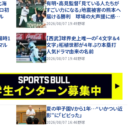
北海
有明・高見監督「見ている人たちが
ロ初
すごい力になる」地震被害の熊本へ
ル
届ける勝利 球場の大声援に感謝
「全員が手をたたいてくれて。涙出そ
2026/08/07 19:49
野球
うに」
場時1
【西武】球界史上唯一の「４文字＆４
マル
文字」柘植世那が４年ぶり本塁打
人気ドラマ由来の名前
2026/08/07 19:48
野球
夏の甲子園Vから1年…“いかつい近
影”に「ビビった」
2026/08/07 16:46
野球