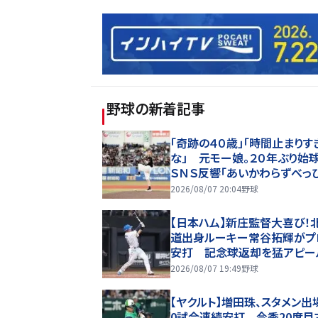
野球
の新着記事
「奇跡の４０歳」「時間止まりす
な」 元モー娘。２０年ぶり始
ＳＮＳ反響「あいかわらずべっ
んじゃのう」「お美しかった…」
2026/08/07 20:04
野球
【日本ハム】新庄監督大喜び！
道出身ルーキー常谷拓輝がプ
安打 記念球返却を猛アピー
2026/08/07 19:49
野球
【ヤクルト】増田珠、スタメン出
0試合連続安打 今季20度目