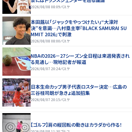
景にはトランスジェンダーを巡る議論
2026/08/08 08:09
バスケ
本田蕗以「ジャックをやっつけたい」“大濠対
決”を意識…八村塁主宰『BLACK SAMURAI SU
MMIT 2026』で刺激
2026/08/08 08:00
バスケ
NBAの2026－27シーズン全日程は来週発表され
る見通し…現地記者が報道
2026/08/07 20:24
バスケ
日本生命カップ男子代表ロスター決定…広島の
三谷桂司朗が急きょ追加招集
2026/08/07 20:15
バスケ
【ゴルフ】肩の縦回転の動きはカラダから作る！
2026/08/08 11:30
ゴルフ