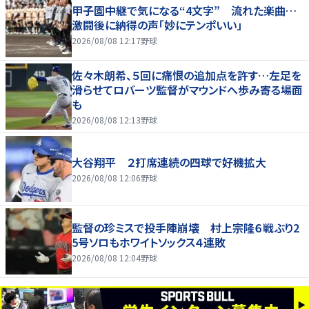
甲子園中継で気になる“4文字” 流れた楽曲…
激闘後に納得の声「妙にテンポいい」
2026/08/08 12:17
野球
佐々木朗希、５回に痛恨の追加点を許す…左足を
滑らせてロバーツ監督がマウンドへ歩み寄る場面
も
2026/08/08 12:13
野球
大谷翔平 ２打席連続の四球で好機拡大
2026/08/08 12:06
野球
監督の珍ミスで投手陣崩壊 村上宗隆６戦ぶり2
5号ソロもホワイトソックス４連敗
2026/08/08 12:04
野球