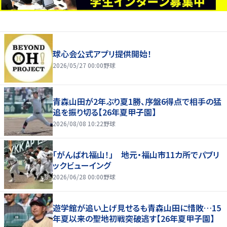
球心会公式アプリ提供開始！
2026/05/27 00:00
野球
青森山田が2年ぶり夏1勝、序盤6得点で相手の猛
追を振り切る【26年夏甲子園】
2026/08/08 10:22
野球
「がんばれ福山！」 地元・福山市11カ所でパブリ
ックビューイング
2026/06/28 00:00
野球
遊学館が追い上げ見せるも青森山田に惜敗…15
年夏以来の聖地初戦突破逃す【26年夏甲子園】