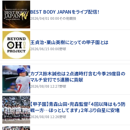
BEST BODY JAPANをライブ配信！
2026/04/01 00:00
その他競技
王貞治・栗山英樹にとっての甲子園とは
2026/06/15 00:00
野球
カブス鈴木誠也は２点適時打含む今季29度目の
マルチ安打で５連勝に貢献
2026/08/08 12:27
野球
【甲子園】青森山田・兜森監督「４回以降はもう防
戦一方…ほっとしてます」２年ぶり白星に安堵
2026/08/08 12:26
野球