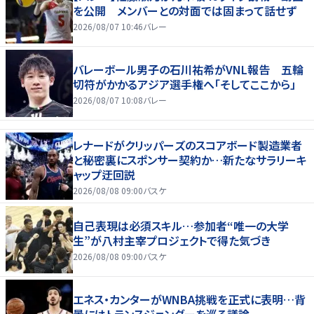
を公開 メンバーとの対面では固まって話せず
2026/08/07 10:46
バレー
バレーボール男子の石川祐希がVNL報告 五輪
切符がかかるアジア選手権へ「そしてここから」
2026/08/07 10:08
バレー
レナードがクリッパーズのスコアボード製造業者
と秘密裏にスポンサー契約か‬…新たなサラリーキ
ャップ迂回説
2026/08/08 09:00
バスケ
自己表現は必須スキル…参加者“唯一の大学
生”が八村主宰プロジェクトで得た気づき
2026/08/08 09:00
バスケ
エネス・カンターがWNBA挑戦を正式に表明…背