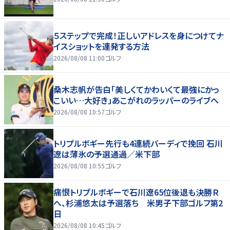
５ステップで完成！正しいアドレスを身につけてナ
イスショットを連発する方法
2026/08/08 11:00
ゴルフ
桑木志帆が告白「美しくてかわいくて最強にかっ
こいい…大好き」あこがれのラッパーのライブへ
2026/08/08 10:57
ゴルフ
トリプルボギー先行も4連続バーディで挽回 石川
遼は薄氷の予選通過／米下部
2026/08/08 10:55
ゴルフ
痛恨トリプルボギーで石川遼65位後退も決勝Ｒ
へ、杉浦悠太は予選落ち 米男子下部ゴルフ第2
日
2026/08/08 10:45
ゴルフ