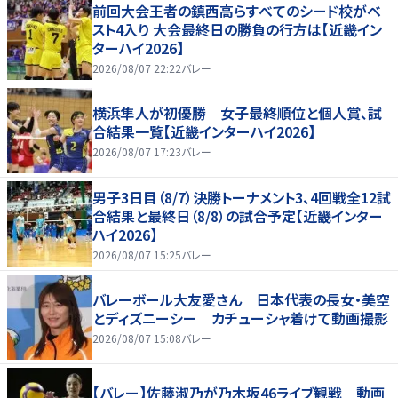
前回大会王者の鎮西高らすべてのシード校がベ
スト4入り 大会最終日の勝負の行方は【近畿イン
ターハイ2026】
2026/08/07 22:22
バレー
横浜隼人が初優勝 女子最終順位と個人賞、試
合結果一覧【近畿インターハイ2026】
2026/08/07 17:23
バレー
男子3日目（8/7）決勝トーナメント3、4回戦全12試
合結果と最終日（8/8）の試合予定【近畿インター
ハイ2026】
2026/08/07 15:25
バレー
バレーボール大友愛さん 日本代表の長女・美空
とディズニーシー カチューシャ着けて動画撮影
2026/08/07 15:08
バレー
【バレー】佐藤淑乃が乃木坂46ライブ観戦 動画