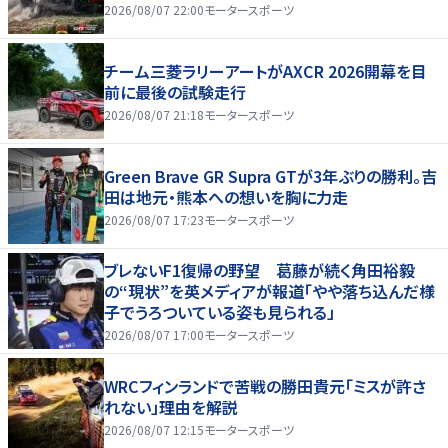
2026/08/07 22:00
モータースポーツ
チーム三菱ラリーアートがAXCR 2026開幕を目
前に最後の試験走行
2026/08/07 21:18
モータースポーツ
Green Brave GR Supra GTが3年ぶりの勝利。吉
田は地元・熊本への想いを胸に力走
2026/08/07 17:23
モータースポーツ
ブレないF1復帰の野望 葛藤が続く角田裕毅
の“現状”を英メディアが報道「やや落ち込んだ様
子でうろついている姿も見られる」
2026/08/07 17:00
モータースポーツ
WRCフィンランドで苦戦の勝田貴元「ミスが許さ
れない」理由を解説
2026/08/07 12:15
モータースポーツ