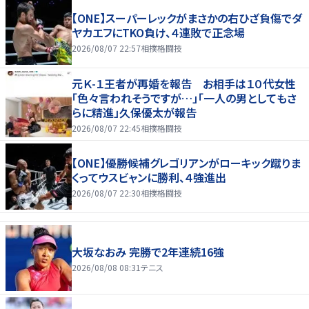
【ONE】スーパーレックがまさかの右ひざ負傷でダ
ヤカエフにTKO負け、４連敗で正念場
2026/08/07 22:57
相撲格闘技
元Ｋ-１王者が再婚を報告 お相手は１０代女性
「色々言われそうですが…」「一人の男としてもさ
らに精進」久保優太が報告
2026/08/07 22:45
相撲格闘技
【ONE】優勝候補グレゴリアンがローキック蹴りま
くってウスビャンに勝利、４強進出
2026/08/07 22:30
相撲格闘技
大坂なおみ 完勝で2年連続16強
2026/08/08 08:31
テニス