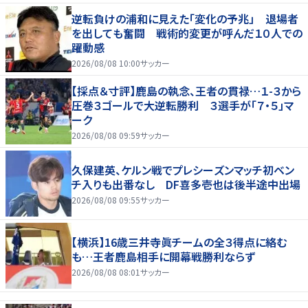
逆転負けの浦和に見えた「変化の予兆」 退場者
を出しても奮闘 戦術的変更が呼んだ１０人での
躍動感
2026/08/08 10:00
サッカー
【採点＆寸評】鹿島の執念、王者の貫禄…１-３から
圧巻３ゴールで大逆転勝利 ３選手が「７・５」マ
ーク
2026/08/08 09:59
サッカー
久保建英、ケルン戦でプレシーズンマッチ初ベン
チ入りも出番なし DF喜多壱也は後半途中出場
2026/08/08 09:55
サッカー
【横浜】16歳三井寺眞チームの全３得点に絡む
も…王者鹿島相手に開幕戦勝利ならず
2026/08/08 08:01
サッカー