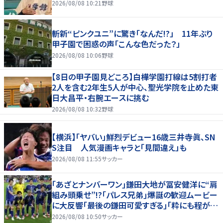
2026/08/08 10:21
野球
斬新“ピンクユニ”に驚き「なんだ!?」 11年ぶり
甲子園で困惑の声「こんな色だった？」
2026/08/08 10:06
野球
【8日の甲子園見どころ】白樺学園打線は5割打者
2人を含む2年生5人が中心、聖光学院を止めた東
日大昌平・右腕エースに挑む
2026/08/08 10:32
野球
【横浜】「ヤバい」鮮烈デビュー16歳三井寺眞、SN
S注目 人気漫画キャラと「見間違え」も
2026/08/08 11:55
サッカー
｢あざとナンバーワン｣鎌田大地が冨安健洋に“肩
組み頭乗せ”!?｢パレス兄弟｣爆誕の歓迎ムービー
に大反響｢最後の鎌田可愛すぎる｣｢粋にも程があ
る！」
2026/08/08 10:50
サッカー