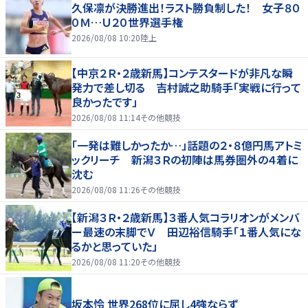
久保凛が決勝進出！ラスト勝負制した！ 女子８０
０Ｍ…Ｕ２０世界選手権
2026/08/08 10:20
陸上
【中京２Ｒ・２歳新馬】コンテスタードが非凡な瞬
発力で差し切る 吉村誠之助騎手「実戦に行って
良かったです」
2026/08/08 11:14
その他競技
「一発は難しかったか…」話題の２・８億円馬アトミ
ックリーチ 新潟３Ｒの初陣は馬券圏外の４着に
沈む
2026/08/08 11:26
その他競技
【新潟３Ｒ・２歳新馬】３番人気コラリオンがメンバ
ー最速の末脚でＶ 田辺裕信騎手「１番人気にな
るかと思っていた」
2026/08/08 11:20
その他競技
坂本怜 世界268位に屈し4強ならず