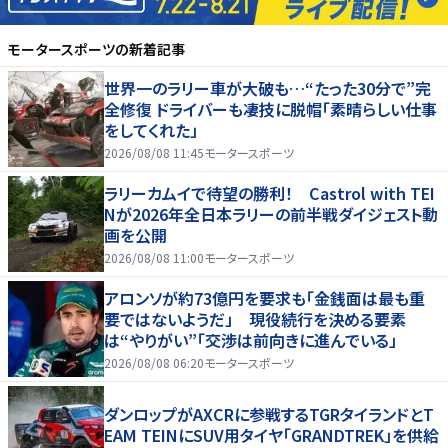
モータースポーツ
の新着記事
世界一のラリー車が大破も…“たった30分で”完
全修復 ドライバーも凄技に脱帽「素晴らしい仕事
をしてくれた」
2026/08/08 11:45
モータースポーツ
ラリーカムイで待望の勝利！ Castrol with TEI
Nが2026年全日本ラリーの前半戦ダイジェスト動
画を公開
2026/08/08 11:00
モータースポーツ
アロンソが約73億円を要求も「金銭面は最も重
要ではないようだ」 現役続行を決める要素
は“やりがい”「交渉は前向きに進んでいる」
2026/08/08 06:20
モータースポーツ
ダンロップがAXCRに参戦するTGRタイランドとT
EAM TEINにSUV用タイヤ「GRANDTREK」を供給