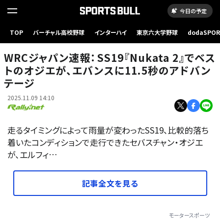
今日の予定
TOP
バーチャル高校野球
インターハイ
東京六大学野球
dodaSPO
Hiroaki Ibuki
（新しいタブ
WRCジャパン速報：SS19『Nukata 2』でベス
トのオジエが、エバンスに11.5秒のアドバン
テージ
2025.11.09 14:10
走るタイミングによって雨量が変わったSS19、比較的落ち
着いたコンディションで走行できたセバスチャン・オジエ
が、エルフィ…
記事全文を見る
モータースポーツ