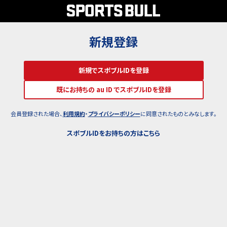
新規登録
新規でスポブルIDを登録
既にお持ちの au ID でスポブルIDを登録
会員登録された場合、
利用規約
・
プライバシーポリシー
に同意されたものとみなします。
スポブルIDをお持ちの方はこちら