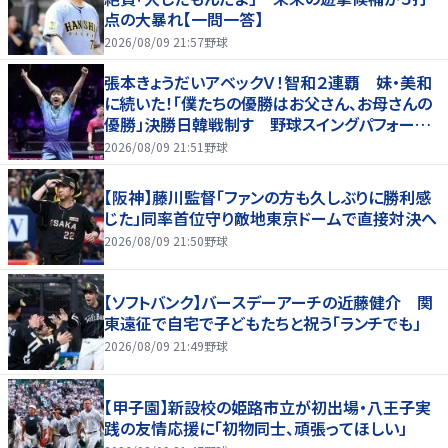
点の大暴れ【一問一答】
2026/08/09 21:57
野球
張本きょうだいアベックＶ！智和２連覇 妹・美和
に続いた！「僕たちの優勝はお父さん、お母さんの
優勝」決勝日韓戦制す 野球スイングパフォーマ
ンスで歓喜爆発 本音もちらり「妹が先に決めて
2026/08/09 21:51
野球
緊張した」
【阪神】藤川監督「ファンの方も久しぶりに勝利感
じた」同率首位守り敵地東京ドームで直接対決へ
2026/08/09 21:50
野球
【ソフトバンク】バースデーアーチの近藤健介 関
東遠征で自宅で子どもたちと祝う「ランチでも」
2026/08/09 21:49
野球
【甲子園】新設校の姫路市立が初出場・八王子実
践の友情応援に「初物同士、頑張ってほしい」