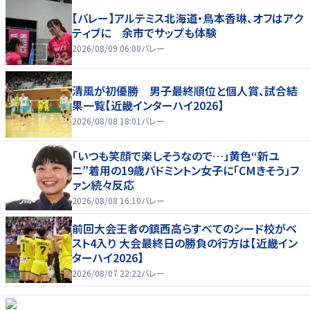
【バレー】アルテミス北海道・鳥本香琳、オフはアク
ティブに 余市でサップも体験
2026/08/09 06:00
バレー
清風が初優勝 男子最終順位と個人賞、試合結
果一覧【近畿インターハイ2026】
2026/08/08 18:01
バレー
「いつも笑顔で楽しそうなので…」黄色“新ユ
ニ”着用の19歳バドミントン女子に「CMきそう」フ
ァン続々反応
2026/08/08 16:10
バレー
前回大会王者の鎮西高らすべてのシード校がベ
スト4入り 大会最終日の勝負の行方は【近畿イン
ターハイ2026】
2026/08/07 22:22
バレー