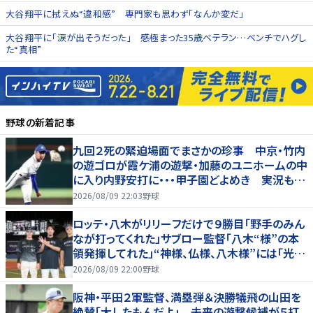
大谷翔平に拭えぬ“違和感” 専門家も思わず「なんか変だ」
大谷翔平に「涙が出そうだった」 感極まった35歳ベテラン…ベンチでハグし
た“真相”
野球
の新着記事
九回２死の緊迫場面でまさかの珍事 中京・竹内
の遊ゴロが霞ケ浦の遊撃・加藤のユニホームの中
に入り内野安打に・・・甲子園どよめき 実況も驚
き「おっと！」
2026/08/09 22:03
野球
ロッテ・八木がリリーフだけで９勝目「野手のみん
なが打ってくれた」サブロー監督「八木“様”の本
領発揮してれた」“神様、仏様、八木様”には「光栄
です」
2026/08/09 22:00
野球
阪神・平田２軍監督、満塁弾＆決勝犠飛の山田を
絶賛「大したもんだよ」 未来の遊撃候補が５打