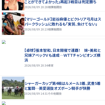
ことができてよかった」再起３戦目は判定勝ち
2026/08/09 20:28
相撲格闘技
【マリーゴールド】岩谷麻優とビクトリア弓月はス
パークラッシュに敗れるも「実質、負けてない」
2026/08/09 20:23
相撲格闘技
【卓球】張本智和、日本開催で連覇！ 妹・美和と
兄妹アベックＶも達成…ＷＴＴチャンピオンズ横
浜
2026/08/09 20:34
卓球
シャーガーカップ第4戦はルメール3着、武豊5着
と奮闘…英愛選抜オズボーン騎手が快勝
2026/08/09 14:31
その他競技