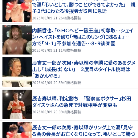
で涙「弔いとして、勝つことができてよかった」 親
子２代にわたる後援者が５月に急逝
2026/08/09 21:26
相撲格闘技
内藤哲也、「ＧＨＣヘビー級王座」初奪取…シェイ
ン・ヘイストを破り「俺はこのリングに残るよ」…一
方で「Ｎ-１」不参加を通告…８・９後楽園
2026/08/09 21:11
相撲格闘技
辰吉丈一郎が次男・寿以輝の辛勝に愛のあるダメ
出し「（成長は）ない」 ２度目のタイトル挑戦は
「あかんやろ」
2026/08/09 20:59
相撲格闘技
辰吉寿以輝、判定勝ち 「警察官ボクサー」杉田
ダイスケさんの急死で対戦相手が変更も
2026/08/09 20:39
相撲格闘技
辰吉丈一郎の次男・寿以輝がリング上で涙「見守
る会の会長がお亡くなりになって、弔いとして勝つ