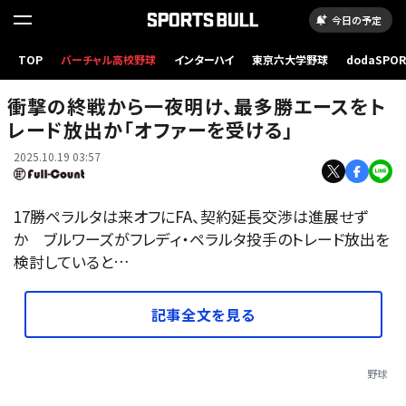
今日の予定
TOP
バーチャル高校野球
インターハイ
東京六大学野球
dodaSPO
ブルワーズのフレディ・ペラルタ【写真：荒川祐史】
（新しいタブ
衝撃の終戦から一夜明け、最多勝エースをト
レード放出か「オファーを受ける」
2025.10.19 03:57
17勝ペラルタは来オフにFA、契約延長交渉は進展せず
か ブルワーズがフレディ・ペラルタ投手のトレード放出を
検討していると…
記事全文を見る
野球