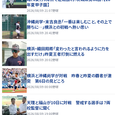
年夏甲子園】
2026/08/09 21:07
野球
沖縄尚学・末吉良丞「一番は楽しむこと、その上で
勝ちに…」横浜との初戦へ熱い思い
2026/08/09 20:41
野球
横浜・織田翔希「変わったと言われるように力を
出すだけ」昨夏王者打倒に燃える
2026/08/09 20:02
野球
横浜と沖縄尚学が対戦 昨春と昨夏の覇者が激
突 第6日の見どころ
2026/08/09 00:00
野球
天理と福山が10日に対戦 警戒する選手は？両
校監督に聞く
2026/08/09 19:00
野球