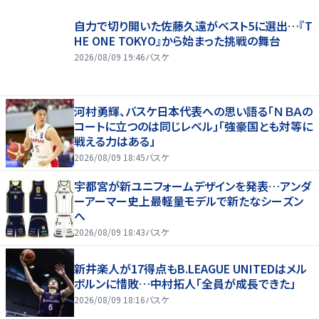
自力で切り開いた佐藤久遠がベスト5に選出…『T
HE ONE TOKYO』から始まった挑戦の舞台
2026/08/09 19:46
バスケ
河村勇輝、バスケ日本代表への思い語る「ＮＢＡの
コートに立つのは同じレベル」「強豪国とも対等に
戦える力はある」
2026/08/09 18:45
バスケ
宇都宮が新ユニフォームデザインを発表…アンダ
ーアーマー史上最軽量モデルで新たなシーズン
へ
2026/08/09 18:43
バスケ
新井楽人が17得点もB.LEAGUE UNITEDはメル
ボルンに惜敗…中村拓人「全員が成長できた」
2026/08/09 18:16
バスケ