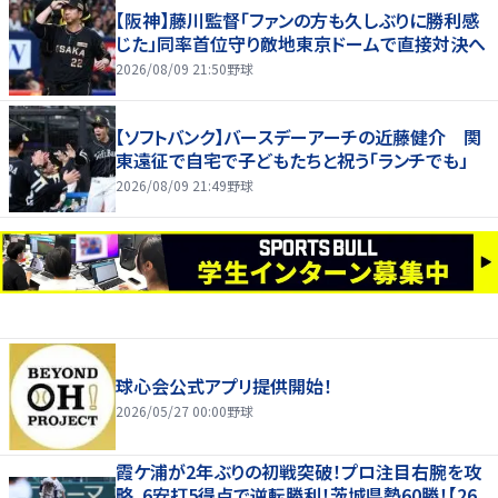
【阪神】藤川監督「ファンの方も久しぶりに勝利感
じた」同率首位守り敵地東京ドームで直接対決へ
2026/08/09 21:50
野球
【ソフトバンク】バースデーアーチの近藤健介 関
東遠征で自宅で子どもたちと祝う「ランチでも」
2026/08/09 21:49
野球
球心会公式アプリ提供開始！
2026/05/27 00:00
野球
霞ケ浦が2年ぶりの初戦突破！プロ注目右腕を攻
略、6安打5得点で逆転勝利！茨城県勢60勝！【26