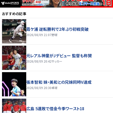
おすすめの記事
霞ケ浦 逆転勝利で2年ぶり初戦突破
2026/08/09 21:07
野球
元レアル神童がJデビュー 監督も称賛
2026/08/09 20:42
サッカー
張本智和 妹・美和との兄妹同時V達成
2026/08/09 20:30
卓球
広島 5連敗で借金今季ワースト18