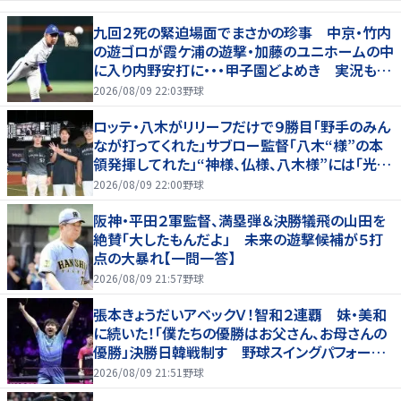
九回２死の緊迫場面でまさかの珍事 中京・竹内
の遊ゴロが霞ケ浦の遊撃・加藤のユニホームの中
に入り内野安打に・・・甲子園どよめき 実況も驚
き「おっと！」
2026/08/09 22:03
野球
ロッテ・八木がリリーフだけで９勝目「野手のみん
なが打ってくれた」サブロー監督「八木“様”の本
領発揮してれた」“神様、仏様、八木様”には「光栄
です」
2026/08/09 22:00
野球
阪神・平田２軍監督、満塁弾＆決勝犠飛の山田を
絶賛「大したもんだよ」 未来の遊撃候補が５打
点の大暴れ【一問一答】
2026/08/09 21:57
野球
張本きょうだいアベックＶ！智和２連覇 妹・美和
に続いた！「僕たちの優勝はお父さん、お母さんの
優勝」決勝日韓戦制す 野球スイングパフォーマ
ンスで歓喜爆発 本音もちらり「妹が先に決めて
2026/08/09 21:51
野球
緊張した」