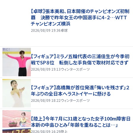
【卓球】張本美和、日本開催のチャンピオンズ初制
覇 決勝で昨年女王の中国選手に４-２…ＷＴＴ
チャンピオンズ横浜
2026/08/09 19:36
卓球
【フィギュア】ミラノ五輪代表の三浦佳生が今季初
戦でSP８位 転倒し左手負傷で取材対応できず
2026/08/09 19:13
ウィンタースポーツ
【フィギュア】高橋舞が首位発進「悔いを残さず」２
年ぶりの全日本へラストイヤーに懸ける
2026/08/09 18:22
ウィンタースポーツ
【陸上】今年７月に31歳となった女子100m障害日
本新の中島ひとみ「年齢を重ねることは…」
2026/08/09 16:29
陸上