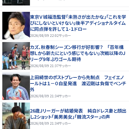
東京Ｖ城福浩監督「未熟さが出たかな」「これを学
びにしないといけない」後半アディショナルタイム
に同点弾を許して１-１ドロー
2026/08/09 22:02
サッカー
カズ、秋春制シーズン移行が好影響？ 「百年構
想Ｌから新たにという感じでもない」次戦以降のＪ
リーグ９年ぶりゴール期待
2026/08/09 21:37
サッカー
上田綺世のポストプレーから先制点 フェイエノ
ールトは１－０白星発進 渡辺剛は負傷でベンチ
外
2026/08/09 21:34
サッカー
26歳Ｊリーガーが結婚発表 純白ドレス妻と顔出
し2ショット「美男美女」「韓流スター」の声
2026/08/09 21:34
サッカー