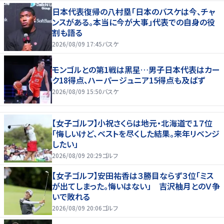
日本代表復帰の八村塁「日本のバスケは今、チャ
ンスがある。本当に今が大事」代表での自身の役
割も語る
2026/08/09 17:45
バスケ
モンゴルとの第1戦は黒星…男子日本代表はカー
ク18得点、ハーパージュニア15得点も及ばず
2026/08/09 15:50
バスケ
【女子ゴルフ】小祝さくらは地元・北海道で１７位
「悔しいけど、ベストを尽くした結果。来年リベンジ
したい」
2026/08/09 20:29
ゴルフ
【女子ゴルフ】安田祐香は３勝目ならず３位「ミス
が出てしまった。悔いはない」 吉沢柚月とのＶ争
いで敗れる
2026/08/09 20:06
ゴルフ