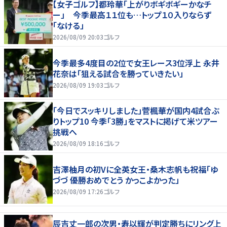
【女子ゴルフ】都玲華「上がりボギボギーかなチ
ー」 今季最高１１位も…トップ１０入りならず
「なける」
2026/08/09 20:03
ゴルフ
今季最多4度目の2位で女王レース3位浮上 永井
花奈は「狙える試合を勝っていきたい」
2026/08/09 19:03
ゴルフ
「今日でスッキリしました」菅楓華が国内4試合ぶ
りトップ10 今季「3勝」をマストに掲げて米ツアー
挑戦へ
2026/08/09 18:16
ゴルフ
吉澤柚月の初Vに全英女王・桑木志帆も祝福「ゆ
づづ 優勝おめでとう かっこよかった」
2026/08/09 17:26
ゴルフ
辰吉丈一郎の次男・寿以輝が判定勝ちにリング上