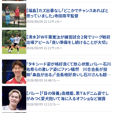
【福島】カズ出番なし「どこかでチャンスあればと
思っていました」寺田周平監督
2026/08/09 21:12
サッカー
【清水】FW千葉寛汰が練習試合２発でリーグ戦初
出場アピール「良い準備をし続けることが大切」
2026/08/09 21:11
サッカー
「タキシード姿が格好良くて放心状態」バレー石川
祐希らの激レア姿にファン騒然 川合会長が投
稿「鼻血が出る」「会長格好良いし石川さんも超格
好いい」
2026/08/09 16:48
バレー
【バレー】「目の保養」高橋藍、黒Ｔ＆デニム姿でし
がみつく愛犬抱いて海に入るオフショなど披露
2026/08/09 12:12
バレー