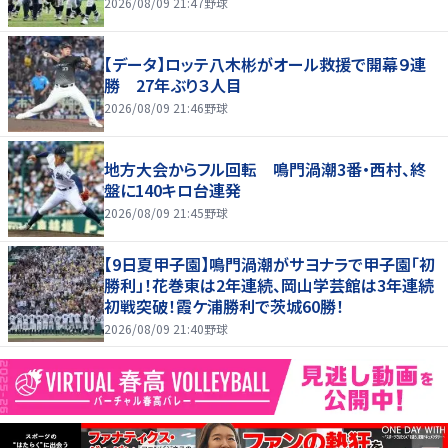
2026/08/09 21:47
野球
【データ】ロッテ八木彬がオール救援で開幕９連
勝 27年ぶり３人目
2026/08/09 21:46
野球
地方大会からフル回転 鳴門渦潮3番・西村、終
盤に140キロ台連発
2026/08/09 21:45
野球
【9日夏甲子園】鳴門渦潮がサヨナラで甲子園「初
勝利」！花巻東は2年連続、岡山学芸館は3年連続
初戦突破！霞ケ浦勝利で茨城60勝！
2026/08/09 21:40
野球