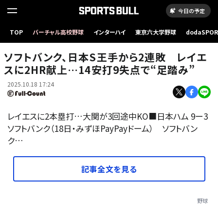
今日の予定
TOP
バーチャル高校野球
インターハイ
東京六大学野球
dodaSPO
日本ハム戦で指揮を執ったソフトバンク・小久保裕紀監督【写真：加治屋友輝】
（新しいタブ
ソフトバンク、日本S王手から2連敗 レイエ
スに2HR献上…14安打9失点で“足踏み”
2025.10.18 17:24
レイエスに2本塁打…大関が3回途中KO■日本ハム 9ー3
ソフトバンク（18日・みずほPayPayドーム） ソフトバン
ク…
記事全文を見る
野球