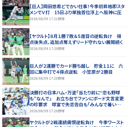
【巨人】岡田悠希どでかい仕事！今季初昇格即スタ
メンでＶ打 15日ぶり単独首位浮上へ阪神に圧
2026/08/09 17:21
野球
【ヤクルト】８月１勝７敗＆５度目の逆転負け 得
点後失点、追加点奪えずリード守れない展開続く
2026/08/09 17:20
野球
巨人が２連勝でカード勝ち越し 貯金１１に 六
回に集中打で４得点逆転 小笠原が２勝目
2026/08/09 17:20
野球
決勝打の日本ハム・万波「当たり前に“恋も野球
も”なんで」 お立ち台でファンにボード文言変更
の珍要求 球宴で失恋告白も「みんなで暑い夏
にしましょう！」
2026/08/09 17:20
野球
ヤクルトが２戦連続痛恨逆転負け 今季ワースト