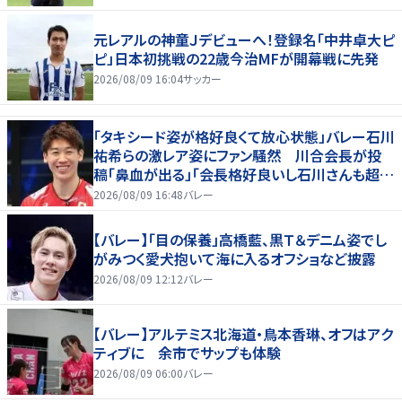
元レアルの神童Ｊデビューへ！登録名「中井卓大ピ
ピ」日本初挑戦の22歳今治MFが開幕戦に先発
2026/08/09 16:04
サッカー
「タキシード姿が格好良くて放心状態」バレー石川
祐希らの激レア姿にファン騒然 川合会長が投
稿「鼻血が出る」「会長格好良いし石川さんも超格
好いい」
2026/08/09 16:48
バレー
【バレー】「目の保養」高橋藍、黒Ｔ＆デニム姿でし
がみつく愛犬抱いて海に入るオフショなど披露
2026/08/09 12:12
バレー
【バレー】アルテミス北海道・鳥本香琳、オフはアク
ティブに 余市でサップも体験
2026/08/09 06:00
バレー