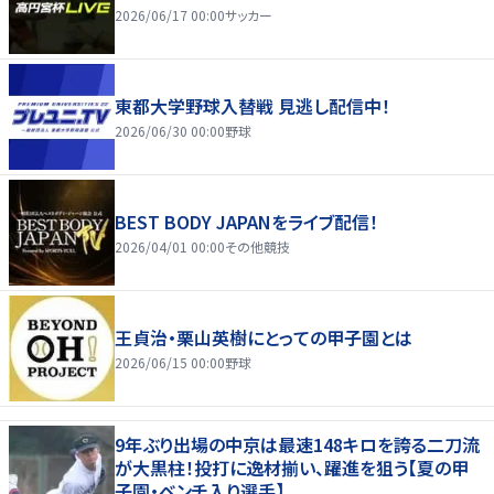
2026/06/17 00:00
サッカー
東都大学野球入替戦 見逃し配信中！
2026/06/30 00:00
野球
BEST BODY JAPANをライブ配信！
2026/04/01 00:00
その他競技
王貞治・栗山英樹にとっての甲子園とは
2026/06/15 00:00
野球
9年ぶり出場の中京は最速148キロを誇る二刀流
が大黒柱！投打に逸材揃い、躍進を狙う【夏の甲
子園・ベンチ入り選手】