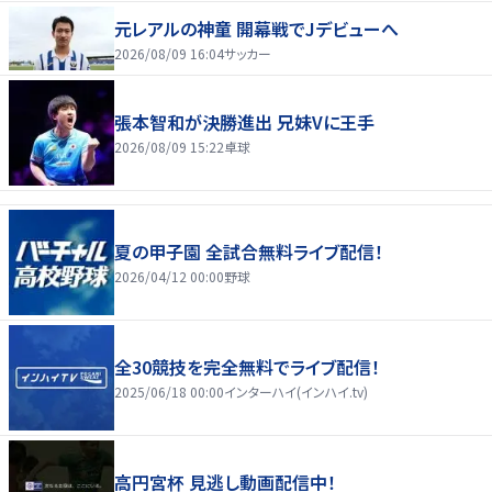
元レアルの神童 開幕戦でJデビューへ
2026/08/09 16:04
サッカー
張本智和が決勝進出 兄妹Vに王手
2026/08/09 15:22
卓球
夏の甲子園 全試合無料ライブ配信！
2026/04/12 00:00
野球
全30競技を完全無料でライブ配信！
2025/06/18 00:00
インターハイ(インハイ.tv)
高円宮杯 見逃し動画配信中！