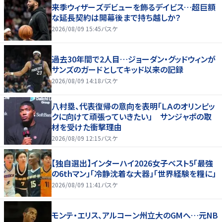
来季ウィザーズデビューを飾るデイビス…超巨額
な延長契約は開幕後まで持ち越しか？
2026/08/09 15:45
バスケ
過去30年間で2人目…ジョーダン・グッドウィンが
サンズのガードとしてキッド以来の記録
2026/08/09 14:18
バスケ
八村塁、代表復帰の意向を表明「ＬＡのオリンピッ
クに向けて頑張っていきたい」 サンジャポの取
材を受けた衝撃理由
2026/08/09 12:15
バスケ
【独自選出】インターハイ2026女子ベスト5「最強
の6thマン」「冷静沈着な大器」「世界経験を糧に」
2026/08/09 11:41
バスケ
モンテ・エリス、アルコーン州立大のGMへ…元NB