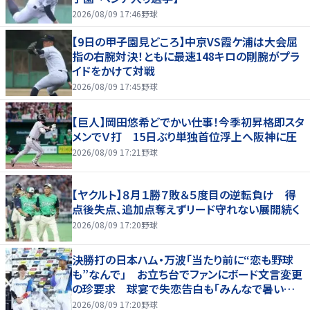
2026/08/09 17:46
野球
【9日の甲子園見どころ】中京VS霞ケ浦は大会屈
指の右腕対決！ともに最速148キロの剛腕がプラ
イドをかけて対戦
2026/08/09 17:45
野球
【巨人】岡田悠希どでかい仕事！今季初昇格即スタ
メンでＶ打 15日ぶり単独首位浮上へ阪神に圧
2026/08/09 17:21
野球
【ヤクルト】８月１勝７敗＆５度目の逆転負け 得
点後失点、追加点奪えずリード守れない展開続く
2026/08/09 17:20
野球
決勝打の日本ハム・万波「当たり前に“恋も野球
も”なんで」 お立ち台でファンにボード文言変更
の珍要求 球宴で失恋告白も「みんなで暑い夏
にしましょう！」
2026/08/09 17:20
野球