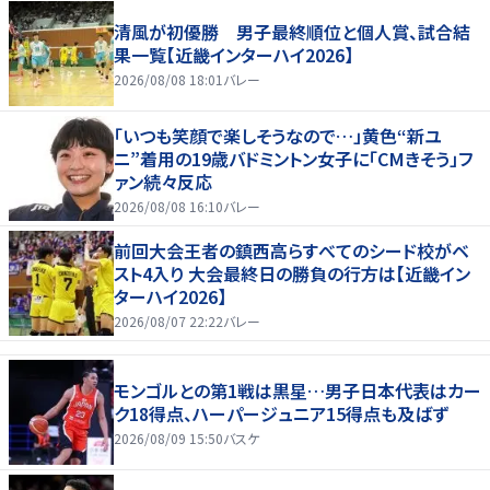
清風が初優勝 男子最終順位と個人賞、試合結
果一覧【近畿インターハイ2026】
2026/08/08 18:01
バレー
「いつも笑顔で楽しそうなので…」黄色“新ユ
ニ”着用の19歳バドミントン女子に「CMきそう」フ
ァン続々反応
2026/08/08 16:10
バレー
前回大会王者の鎮西高らすべてのシード校がベ
スト4入り 大会最終日の勝負の行方は【近畿イン
ターハイ2026】
2026/08/07 22:22
バレー
モンゴルとの第1戦は黒星…男子日本代表はカー
ク18得点、ハーパージュニア15得点も及ばず
2026/08/09 15:50
バスケ