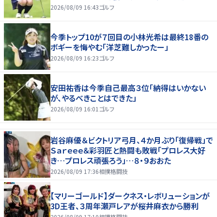
2026/08/09 16:43
ゴルフ
今季トップ10が７回目の小林光希は最終18番の
ボギーを悔やむ「洋芝難しかったー」
2026/08/09 16:23
ゴルフ
安田祐香は今季自己最高３位「納得はいかない
が、やるべきことはできた」
2026/08/09 16:01
ゴルフ
岩谷麻優＆ビクトリア弓月、４か月ぶり「復帰戦」で
Ｓａｒｅｅｅ＆彩羽匠と熱闘も敗戦「プロレス大好
き…プロレス頑張ろう」…８・９おおた
2026/08/09 17:36
相撲格闘技
【マリーゴールド】ダークネス・レボリューションが
3D王者、３周年瀬戸レアが桜井麻衣から勝利
2026/08/09 17:10
相撲格闘技