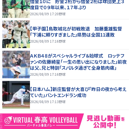
借金１０に 貯金２桁から借金２桁は球団史上３
度目で０９年以来、１７年ぶり
2026/08/09 17:20
野球
【甲子園】鳥取城北が初戦敗退 加藤重雄監督
「下浦に頼りすぎました」県勢は全国11連敗
2026/08/09 17:16
野球
ＡＫＢ４８がスペシャルライブ＆始球式 ロッテフ
ァンの佐藤綺星「一生の思い出になりました」前夜
は父、兄と特訓「スパルタ過ぎて全身筋肉痛」
2026/08/09 17:16
野球
【日本ハム】新庄監督が大喜び「昨日の夜から考え
ていた」バントエンドラン成功
2026/08/09 17:13
野球