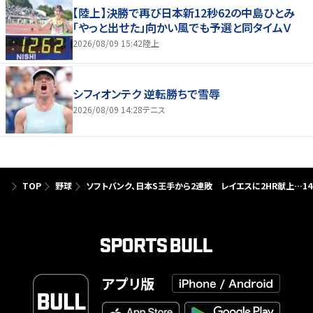
【陸上】決勝で再び日本新12秒62の中島ひとみ
「やっと出せた」向かい風でも予選と同タイムＶ
2026/08/09 15:42
陸上
シフィオンテク 逆転勝ちで雪辱
2026/08/09 14:28
テニス
TOP
野球
ソフトバンク、日本S王手から2連敗 レイエスに2HR献上…14
アプリ版