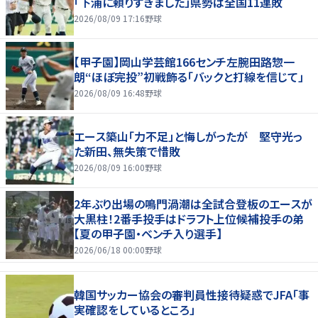
「下浦に頼りすぎました」県勢は全国11連敗
2026/08/09 17:16
野球
【甲子園】岡山学芸館166センチ左腕田路惣一
朗“ほぼ完投”初戦飾る「バックと打線を信じて」
2026/08/09 16:48
野球
エース築山「力不足」と悔しがったが 堅守光っ
た新田、無失策で惜敗
2026/08/09 16:00
野球
2年ぶり出場の鳴門渦潮は全試合登板のエースが
大黒柱！2番手投手はドラフト上位候補投手の弟
【夏の甲子園・ベンチ入り選手】
2026/06/18 00:00
野球
韓国サッカー協会の審判員性接待疑惑でJFA「事
実確認をしているところ」