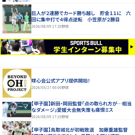
巨人が２連勝でカード勝ち越し 貯金１１に 六
回に集中打で４得点逆転 小笠原が２勝目
2026/08/09 17:20
野球
球心会公式アプリ提供開始！
2026/05/27 00:00
野球
【甲子園】新田・岡田監督「点の取られ方が…相当
なダメージ」愛媛大会無失策も痛恨ミス
2026/08/09 17:10
野球
【甲子園】鳥取城北が初戦敗退 加藤重雄監督