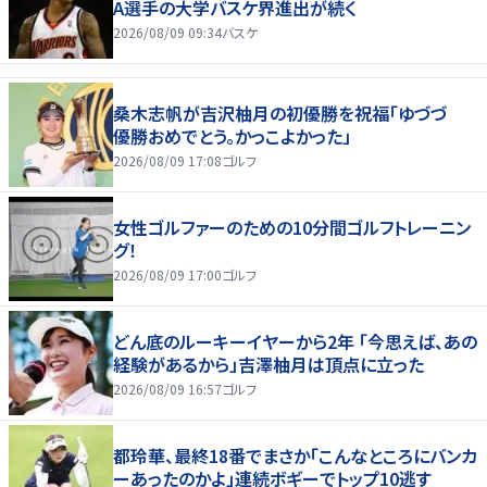
A選手の大学バスケ界進出が続く
2026/08/09 09:34
バスケ
桑木志帆が吉沢柚月の初優勝を祝福「ゆづづ
優勝おめでとう。かっこよかった」
2026/08/09 17:08
ゴルフ
女性ゴルファーのための10分間ゴルフトレーニン
グ！
2026/08/09 17:00
ゴルフ
どん底のルーキーイヤーから2年 「今思えば、あの
経験があるから」吉澤柚月は頂点に立った
2026/08/09 16:57
ゴルフ
都玲華、最終18番でまさか「こんなところにバンカ
ーあったのかよ」連続ボギーでトップ10逃す