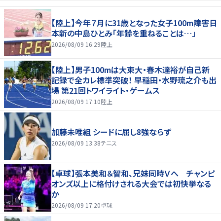
【陸上】今年７月に31歳となった女子100m障害日
本新の中島ひとみ「年齢を重ねることは…」
2026/08/09 16:29
陸上
【陸上】男子100mは大東大・春木達裕が自己新
記録で全カレ標準突破！ 早稲田・水野琉之介も出
場 第21回トワイライト・ゲームス
2026/08/09 17:10
陸上
加藤未唯組 シードに屈し8強ならず
2026/08/09 13:38
テニス
【卓球】張本美和＆智和、兄妹同時Ｖへ チャンピ
オンズ以上に格付けされる大会では初快挙なる
か
2026/08/09 17:20
卓球