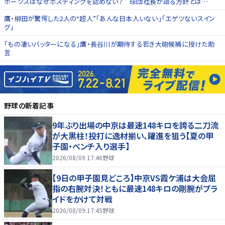
ホークスはなぜポスティングを認めない？ 球団社長が語る方針とは…
鷹・柳田が驚愕した2人の“超人”「あんな日本人いない」「エゲツないスイン
グ」
「もの凄いバッターになる」鷹・長谷川が期待する若き大砲候補に授けた助
言
野球
の新着記事
9年ぶり出場の中京は最速148キロを誇る二刀流
が大黒柱！投打に逸材揃い、躍進を狙う【夏の甲
子園・ベンチ入り選手】
2026/08/09 17:46
野球
【9日の甲子園見どころ】中京VS霞ケ浦は大会屈
指の右腕対決！ともに最速148キロの剛腕がプラ
イドをかけて対戦
2026/08/09 17:45
野球