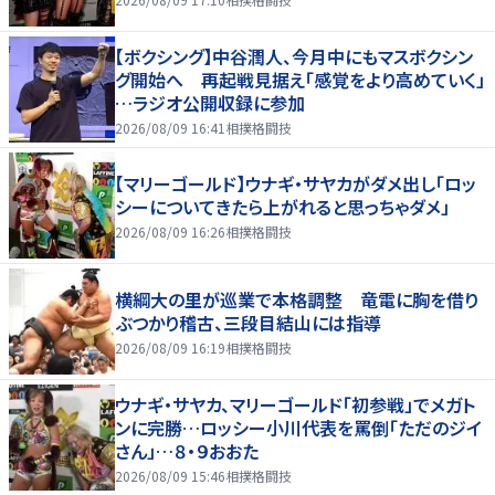
【ボクシング】中谷潤人、今月中にもマスボクシン
グ開始へ 再起戦見据え「感覚をより高めていく」
…ラジオ公開収録に参加
2026/08/09 16:41
相撲格闘技
【マリーゴールド】ウナギ・サヤカがダメ出し「ロッ
シーについてきたら上がれると思っちゃダメ」
2026/08/09 16:26
相撲格闘技
横綱大の里が巡業で本格調整 竜電に胸を借り
ぶつかり稽古、三段目結山には指導
2026/08/09 16:19
相撲格闘技
ウナギ・サヤカ、マリーゴールド「初参戦」でメガト
ンに完勝…ロッシー小川代表を罵倒「ただのジイ
さん」…８・９おおた
2026/08/09 15:46
相撲格闘技