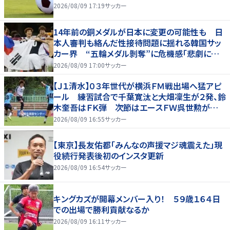
2026/08/09 17:19
サッカー
14年前の銅メダルが日本に変更の可能性も 日
本人審判も絡んだ性接待問題に揺れる韓国サッ
カー界 “五輪メダル剝奪”に危機感「悲劇に見
舞われる」
2026/08/09 17:00
サッカー
【Ｊ１清水】０３年世代が横浜ＦＭ戦出場へ猛アピ
ール 練習試合で千葉寛汰と大畑凜生が２発、鈴
木奎吾はＦＫ弾 次節はエースＦＷ呉世勲が出
場停止
2026/08/09 16:55
サッカー
【東京】長友佑都「みんなの声援マジ魂震えた」現
役続行発表後初のインスタ更新
2026/08/09 16:54
サッカー
キングカズが開幕メンバー入り！ ５９歳１６４日
での出場で勝利貢献なるか
2026/08/09 16:11
サッカー