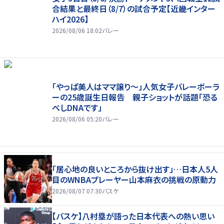
合結果と最終日（8/7）の試合予定【近畿インター
ハイ2026】
2026/08/06 18:02
バレー
「やっぱ美人はママ譲り～」人気女子バレーボーラ
ーの25歳誕生日報告 親子ショットが話題「恐る
べしDNAです」
2026/08/06 05:20
バレー
「居心地の良いところから抜け出す」…日本人5人
目のWNBAプレーヤー山本麻衣の挑戦の原動力
2026/08/07 07:30
バスケ
【バスケ】八村塁が語った日本代表への熱い思い