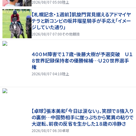
を引っ張る…夏合宿特集第１弾、国学院大
2026/08/07 05:00
陸上
【札幌記念・１週前】凱旋門賞見据えるアドマイヤ
テラと新コンビの坂井瑠星騎手が手応え「イメー
ジしていた通り」
2026/08/07 07:00
その他競技
４００Ｍ障害で１７歳・後藤大樹が予選突破 Ｕ１
８世界記録保持者の優勝候補…Ｕ２０世界選手
権
2026/08/07 04:10
陸上
【卓球】張本美和「今日は涙ない」、笑顔で８強入り
の裏側…中国勢相手に崖っぷちから驚異の粘りで
大逆転、前夜の反省を生かした１８歳の冷静さ
2026/08/07 06:30
卓球