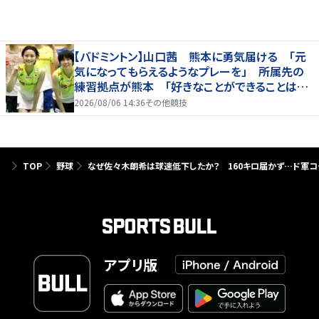
【バドミントン】山口茜 熊本に勇気届ける 「元
気になってもらえるようなプレーを」 所属先の
練習拠点が熊本 「好きなことができることは当
たり前じゃない」
2026/08/06 14:36
その他競技
TOP
野球
なぜ佐々木朗希は球速低下したか？ 160キロ届かず…ド軍コ
アプリ版