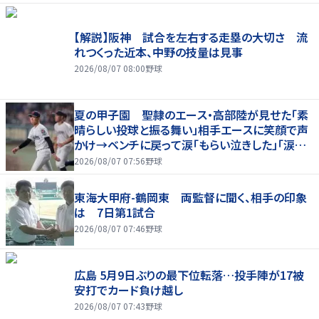
【解説】阪神 試合を左右する走塁の大切さ 流
れつくった近本、中野の技量は見事
2026/08/07 08:00
野球
夏の甲子園 聖隷のエース・高部陸が見せた「素
晴らしい投球と振る舞い」相手エースに笑顔で声
かけ→ベンチに戻って涙「もらい泣きした」「涙流
しながらも」
2026/08/07 07:56
野球
東海大甲府-鶴岡東 両監督に聞く、相手の印象
は 7日第1試合
2026/08/07 07:46
野球
広島 5月9日ぶりの最下位転落…投手陣が17被
安打でカード負け越し
2026/08/07 07:43
野球