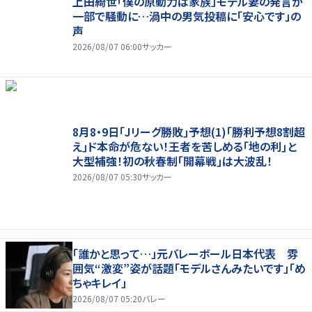
上田綺世「僕の原動力は家族」モデル妻の発言が
一部で騒動に…渦中の男気投稿に「安心です」の
声
2026/08/07 06:00
サッカー
8月8・9日｢Jリーグ勝敗｣予想(1)｢勝利予想8割超
え｣ド本命が危ない！王者を苦しめる｢地の利｣と
大型補強！初の秋春制｢開幕戦｣は大波乱！
2026/08/07 05:30
サッカー
「誰かと思って…」元バレーボール日本代表 雰
囲気“激変”姿が話題「モデルさんみたいです」「め
ちゃキレイ」
2026/08/07 05:20
バレー