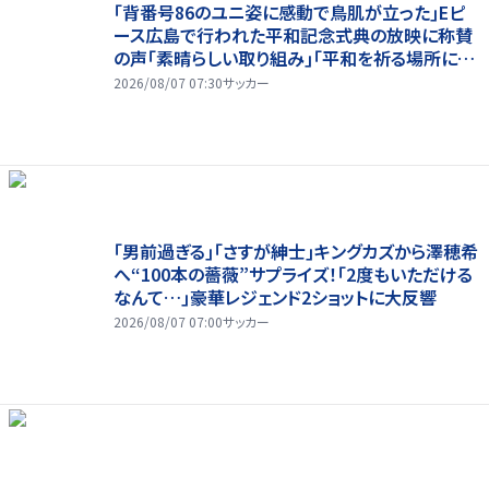
｢背番号86のユニ姿に感動で鳥肌が立った｣Eピ
ース広島で行われた平和記念式典の放映に称賛
の声｢素晴らしい取り組み｣｢平和を祈る場所に相
応しい｣
2026/08/07 07:30
サッカー
｢男前過ぎる｣｢さすが紳士｣キングカズから澤穂希
へ“100本の薔薇”サプライズ！｢2度もいただける
なんて…｣豪華レジェンド2ショットに大反響
2026/08/07 07:00
サッカー