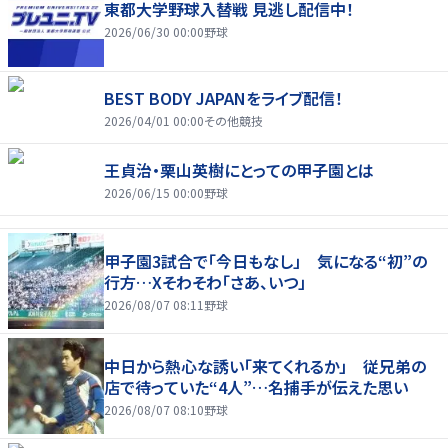
東都大学野球入替戦 見逃し配信中！
2026/06/30 00:00
野球
BEST BODY JAPANをライブ配信！
2026/04/01 00:00
その他競技
王貞治・栗山英樹にとっての甲子園とは
2026/06/15 00:00
野球
甲子園3試合で「今日もなし」 気になる“初”の
行方…Xそわそわ「さあ、いつ」
2026/08/07 08:11
野球
中日から熱心な誘い「来てくれるか」 従兄弟の
店で待っていた“4人”…名捕手が伝えた思い
2026/08/07 08:10
野球