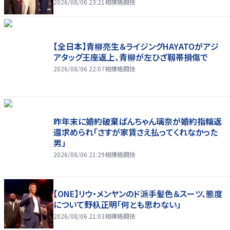
2026/08/06 23:21
相撲格闘技
【全日本】青柳亮生＆ライジングHAYATOがアジ
アタッグ王座返上、青柳が左ひざ靱帯損傷で
2026/08/06 22:07
相撲格闘技
昨年末に婚約破棄ぱんちゃん璃奈が婚約指輪返
還求められ「さすが家賃さえ払ってくれなかった
男」
2026/08/06 21:29
相撲格闘技
【ONE】リウ・メンヤンのド派手髪色＆スーツ、態度
について野杁正明「何とも思わない」
2026/08/06 21:03
相撲格闘技