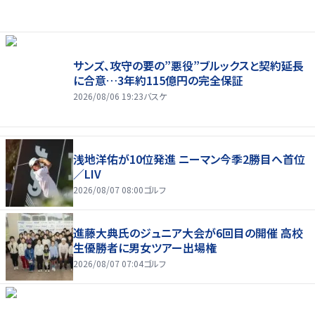
サンズ、攻守の要の”悪役”ブルックスと契約延長
に合意…3年約115億円の完全保証
2026/08/06 19:23
バスケ
浅地洋佑が10位発進 ニーマン今季2勝目へ首位
／LIV
2026/08/07 08:00
ゴルフ
進藤大典氏のジュニア大会が6回目の開催 高校
生優勝者に男女ツアー出場権
2026/08/07 07:04
ゴルフ