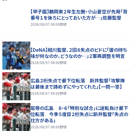
【甲子園】鶴岡東２年生左腕・小山蒼空が先発「背
番号１を後ろにとっておいた方が…」佐藤監督
2026/08/07 08:00
野球
【DeNA】相川監督、２回８失点のビドに「彼の持ち
味が何なのか、どうなのか…」２軍再調整を明言
2026/08/07 08:00
野球
広島２桁失点で最下位転落 新井監督「攻撃陣
は最後まで諦めずにやってくれた」【一問一答】
2026/08/07 08:00
野球
屈辱の広島 ８・６「特別な試合」に逆転負け最下
位転落 今季５度目２桁失点に新井監督「失点の
仕方がある」
2026/08/07 08:00
野球