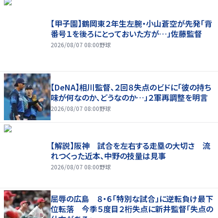
【甲子園】鶴岡東２年生左腕・小山蒼空が先発「背
番号１を後ろにとっておいた方が…」佐藤監督
2026/08/07 08:00
野球
【DeNA】相川監督、２回８失点のビドに「彼の持ち
味が何なのか、どうなのか…」２軍再調整を明言
2026/08/07 08:00
野球
【解説】阪神 試合を左右する走塁の大切さ 流
れつくった近本、中野の技量は見事
2026/08/07 08:00
野球
屈辱の広島 ８・６「特別な試合」に逆転負け最下
位転落 今季５度目２桁失点に新井監督「失点の