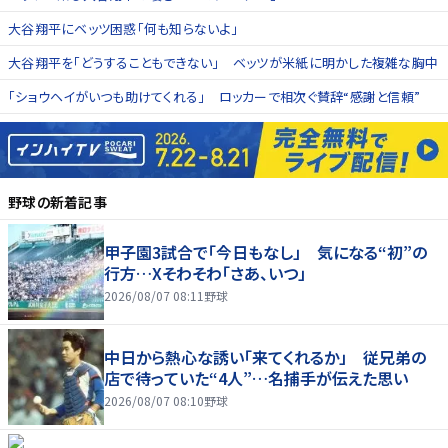
大谷翔平にベッツ困惑「何も知らないよ」
大谷翔平を「どうすることもできない」 ベッツが米紙に明かした複雑な胸中
「ショウヘイがいつも助けてくれる」 ロッカーで相次ぐ賛辞“感謝と信頼”
野球
の新着記事
甲子園3試合で「今日もなし」 気になる“初”の
行方…Xそわそわ「さあ、いつ」
2026/08/07 08:11
野球
中日から熱心な誘い「来てくれるか」 従兄弟の
店で待っていた“4人”…名捕手が伝えた思い
2026/08/07 08:10
野球