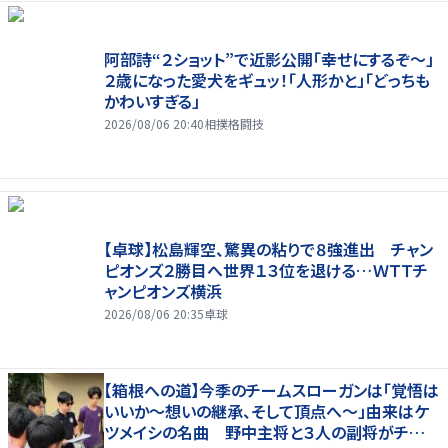
阿部詩“２ショット”で近影公開「幸せにするぞ〜」
２歳になった愛犬をギュッ！「人形かと」「どっちも
かわいすぎる」
2026/08/06 20:40
相撲格闘技
【卓球】松島輝空、驚異の粘りで８強進出 チャン
ピオンズ２勝目へ世界１３位を退ける…ＷＴＴチ
ャンピオンズ横浜
2026/08/06 20:35
卓球
【箱根への道】今季のチームスローガンは「覚悟は
いいか～想いの継承、そして頂点へ～」由来はケ
ツメイシの名曲 野中主将と３人の副将がチーム