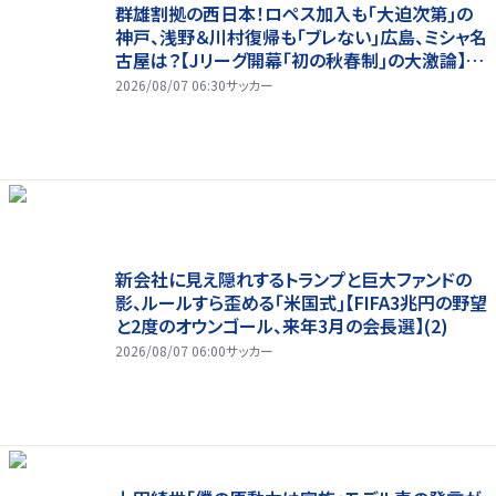
群雄割拠の西日本！ロペス加入も｢大迫次第｣の
神戸、浅野＆川村復帰も｢ブレない｣広島、ミシャ名
古屋は？【Jリーグ開幕｢初の秋春制｣の大激論】
(2)
2026/08/07 06:30
サッカー
新会社に見え隠れするトランプと巨大ファンドの
影、ルールすら歪める｢米国式｣【FIFA3兆円の野望
と2度のオウンゴール、来年3月の会長選】(2)
2026/08/07 06:00
サッカー