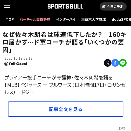
今日の予定
TOP
バーチャル高校野球
インターハイ
東京六大学野球
dodaSPO
ドジャース・プライアー投手コーチ【写真：小谷真弥】
（新しいタブ
なぜ佐々木朗希は球速低下したか？ 160キ
ロ届かず…ド軍コーチが語る「いくつかの要
因」
2025.10.17 03:18
プライアー投手コーチが守護神・佐々木朗希を語る
【MLB】ドジャース ー ブルワーズ（日本時間17日・ロサンゼ
ルス） ドジ…
記事全文を見る
野球