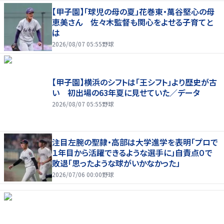
【甲子園】「球児の母の夏」花巻東・萬谷堅心の母
恵美さん 佐々木監督も関心をよせる子育てと
は
2026/08/07 05:55
野球
【甲子園】横浜のシフトは「王シフト」より歴史が古
い 初出場の63年夏に見せていた／データ
2026/08/07 05:55
野球
注目左腕の聖隷・高部は大学進学を表明「プロで
１年目から活躍できるような選手に」自責点０で
敗退「思ったような球がいかなかった」
2026/07/06 00:00
野球