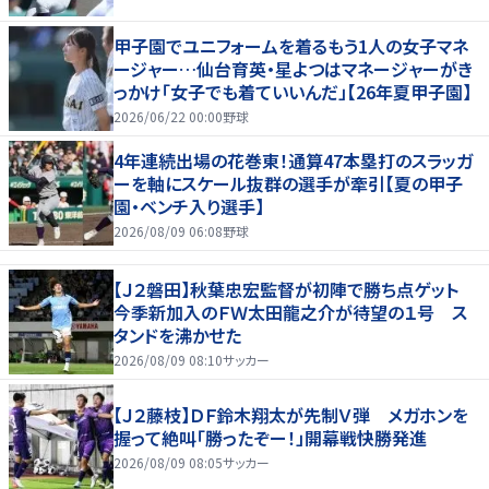
甲子園でユニフォームを着るもう1人の女子マネ
ージャー…仙台育英・星よつはマネージャーがき
っかけ「女子でも着ていいんだ」【26年夏甲子園】
2026/06/22 00:00
野球
4年連続出場の花巻東！通算47本塁打のスラッガ
ーを軸にスケール抜群の選手が牽引【夏の甲子
園・ベンチ入り選手】
2026/08/09 06:08
野球
【Ｊ２磐田】秋葉忠宏監督が初陣で勝ち点ゲット
今季新加入のＦＷ太田龍之介が待望の１号 ス
タンドを沸かせた
2026/08/09 08:10
サッカー
【Ｊ２藤枝】ＤＦ鈴木翔太が先制Ｖ弾 メガホンを
握って絶叫「勝ったぞー！」開幕戦快勝発進
2026/08/09 08:05
サッカー