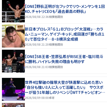
【ONE】野杁正明が左フックでリウ・メンヤンを１回
KO、チャトリCEOも「過去最高の野杁」
2026/08/08 22:36
相撲格闘技
新日本プロレス「Ｇ１」Ｂブロック「大混戦」…カラ
ム・ニューマン、ゲイブ・キッド、成田蓮が「勝ち点１
０」で首位タイ…８・８横浜全成績
2026/08/08 21:20
相撲格闘技
【ONE】SB王者・笠原弘希がRISE王者・塩川琉斗
に勝利、ハイドレ失敗の理由も明かす
2026/08/08 21:03
相撲格闘技
世界4位撃破の篠塚大登が快進撃に込めた思い
「自分も強い3人に入って活躍したい」 サウスポ
ーが狙う1年越しのリベンジ【WTTチャンピオンズ
横浜2026】
2026/08/09 08:00
卓球