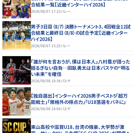
合結果一覧【近畿インターハイ2026】
2026/08/07 17:23
バレー
男子3日目（8/7）決勝トーナメント3、4回戦全12試
合結果と最終日（8/8）の試合予定【近畿インター
ハイ2026】
2026/08/07 15:25
バレー
「誰が何を言おうが、僕は日本人」八村塁が語った
揺るぎない自負…田臥勇太は日本バスケの“明る
い未来”を確信
2026/08/08 18:36
バスケ
【独自選出】インターハイ2026男子ベスト5「超万
能戦士」「規格外の得点力」「U18落選をバネに」
2026/08/08 18:00
バスケ
東山高校や滋賀U18、台湾の強豪、大学勢が激