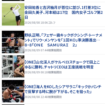
安田祐香と吉沢柚月が首位に並び、1打差3位に
金田久美子、河本結は17位 国内女子ゴルフ第2
日
2026/08/08 18:06
ゴルフ
野杁正明、「フェザー級キックボクシング・トーナメ
ント」でリウ・メンヤンを「１回ＫＯ」準決勝進出…
８・８「ＯＮＥ ＳＡＭＵＲＡＩ ２」
2026/08/09 07:44
相撲格闘技
【ONE】山北渓人がケルベロスチョークで田上こ
ゆるに勝利、チャトリCEOは王座挑戦を明言
2026/08/09 00:18
相撲格闘技
【ONE】海人をKOしたシアサラニ「キックかパンチ
で反撃する時に腕が下がる。そこを狙った」
2026/08/08 22:48
相撲格闘技