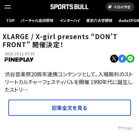
今日の予定
TOP
バーチャル高校野球
インターハイ
東京六大学野球
dodaSPO
（新しいタブ
XLARGE / X-girl presents “DON’T
FRONT” 開催決定！
2025.10.11 07:35
渋谷音楽祭20周年連携コンテンツとして、入場無料のスト
リートカルチャーフェスティバルを開催 1990年代に誕生し
たストリ…
記事全文を見る
アクション