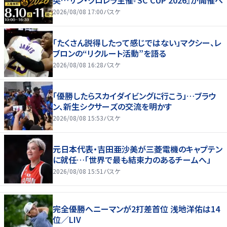
突…サン・クロレラ主催『SC CUP 2026』が開催へ
2026/08/08 17:00
バスケ
「たくさん説得したって感じではない」マクシー、レ
ブロンの“リクルート活動”を語る
2026/08/08 16:28
バスケ
「優勝したらスカイダイビングに行こう」…ブラウ
ン、新生シクサーズの交流を明かす
2026/08/08 15:53
バスケ
元日本代表・吉田亜沙美が三菱電機のキャプテン
に就任…「世界で最も結束力のあるチームへ」
2026/08/08 15:51
バスケ
完全優勝へニーマンが2打差首位 浅地洋佑は14
位／LIV