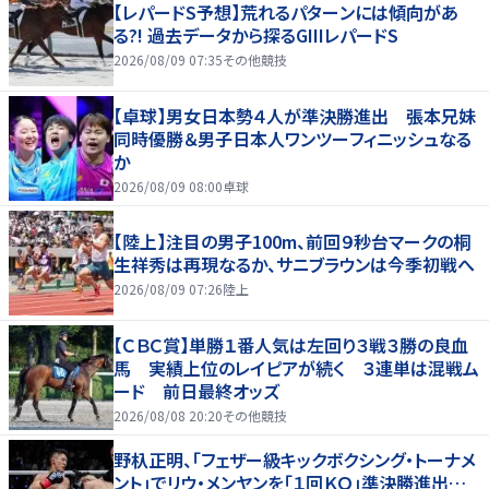
【レパードS予想】荒れるパターンには傾向があ
る?! 過去データから探るGIIIレパードS
2026/08/09 07:35
その他競技
【卓球】男女日本勢４人が準決勝進出 張本兄妹
同時優勝＆男子日本人ワンツーフィニッシュなる
か
2026/08/09 08:00
卓球
【陸上】注目の男子100m、前回９秒台マークの桐
生祥秀は再現なるか、サニブラウンは今季初戦へ
2026/08/09 07:26
陸上
【ＣＢＣ賞】単勝１番人気は左回り３戦３勝の良血
馬 実績上位のレイピアが続く ３連単は混戦ム
ード 前日最終オッズ
2026/08/08 20:20
その他競技
野杁正明、「フェザー級キックボクシング・トーナメ
ント」でリウ・メンヤンを「１回ＫＯ」準決勝進出…