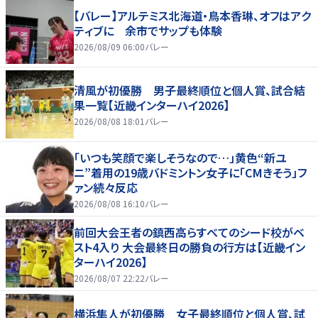
【バレー】アルテミス北海道・鳥本香琳、オフはアク
ティブに 余市でサップも体験
2026/08/09 06:00
バレー
清風が初優勝 男子最終順位と個人賞、試合結
果一覧【近畿インターハイ2026】
2026/08/08 18:01
バレー
「いつも笑顔で楽しそうなので…」黄色“新ユ
ニ”着用の19歳バドミントン女子に「CMきそう」フ
ァン続々反応
2026/08/08 16:10
バレー
前回大会王者の鎮西高らすべてのシード校がベ
スト4入り 大会最終日の勝負の行方は【近畿イン
ターハイ2026】
2026/08/07 22:22
バレー
横浜隼人が初優勝 女子最終順位と個人賞、試