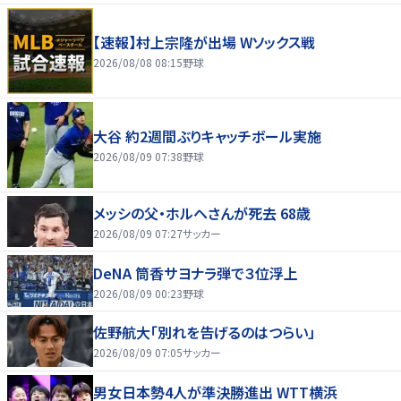
【速報】村上宗隆が出場 Wソックス戦
2026/08/08 08:15
野球
大谷 約2週間ぶりキャッチボール実施
2026/08/09 07:38
野球
メッシの父・ホルヘさんが死去 68歳
2026/08/09 07:27
サッカー
DeNA 筒香サヨナラ弾で３位浮上
2026/08/09 00:23
野球
佐野航大「別れを告げるのはつらい」
2026/08/09 07:05
サッカー
男女日本勢4人が準決勝進出 WTT横浜