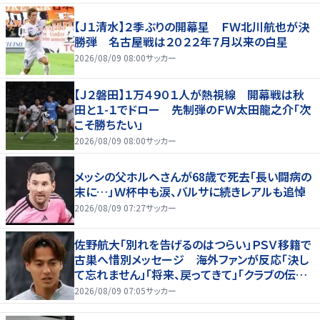
【Ｊ１清水】２季ぶりの開幕星 ＦＷ北川航也が決
勝弾 名古屋戦は２０２２年７月以来の白星
2026/08/09 08:00
サッカー
【Ｊ２磐田】１万４９０１人が熱視線 開幕戦は秋
田と１-１でドロー 先制弾のＦＷ太田龍之介「次
こそ勝ちたい」
2026/08/09 08:00
サッカー
メッシの父ホルヘさんが68歳で死去「長い闘病の
末に…」Ｗ杯中も涙、バルサに続きレアルも追悼
2026/08/09 07:27
サッカー
佐野航大「別れを告げるのはつらい」ＰＳＶ移籍で
古巣へ惜別メッセージ 海外ファンが反応「決し
て忘れません」「将来、戻ってきて」「クラブの伝説
です」
2026/08/09 07:05
サッカー