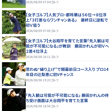
2026/08/09 07:04
ゴルフ
【女子ゴルフ】人気プロ・都玲華は５６位→８位浮
上「３打差ならワンチャンある」 最終日に逆転で
初Ｖ狙う
2026/08/09 07:00
ゴルフ
【女子ゴルフ】大谷翔平を育てた言葉「先入観は可
能が不可能になる」が教訓 藤田かれんが初Ｖへ
２差４位浮上
2026/08/08 20:11
ゴルフ
思わぬ“繰り上げ”で開幕前日コース入り プロ14
年目の辻梨恵に初Vチャンス
2026/08/08 19:23
ゴルフ
「先入観は可能が不可能になる」 藤田かれんの待
ち受け画面は大谷翔平を育てた言葉
2026/08/08 18:50
ゴルフ