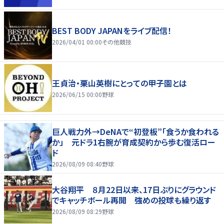
BEST BODY JAPANをライブ配信！
2026/04/01 00:00
その他競技
王貞治・栗山英樹にとっての甲子園とは
2026/06/15 00:00
野球
巨人戦力外→DeNAで“初登板”「食うか食われる
か」 元ドラ1右腕が育成契約から歩む復活ロー
ド
2026/08/09 08:40
野球
大谷翔平 ８月22日以来、17日ぶりにグラウンド
でキャッチボール再開 強めの投球も繰り返す
2026/08/09 08:29
野球