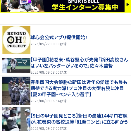
球心会公式アプリ提供開始！
2026/05/27 00:00
野球
【甲子園】花巻東・萬谷堅心が先発「新田高校さん
はいい左バッターがいるので」佐々木監督
2026/08/09 08:00
野球
春季四国大会優勝の新田は近年の愛媛でも最も
期待できる実力派！プロ注目の大型右腕に注目
【夏の甲子園・ベンチ入り選手】
2026/08/09 06:54
野球
【9日の甲子園見どころ】新田の最速144キロ右腕
が、花巻東の高校通算「81発コンビ」に立ち向かう
2026/08/09 07:00
野球