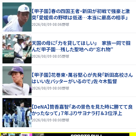
【甲子園】春の四国王者・新田が初戦で強豪と激
突「愛媛県の野球は低迷…本当に最高の相手」
2026/08/09 08:06
野球
天国の母に「力を貸してほしい」 家族一同で掴
んだ甲子園…残した聖地への“忘れ物”
2026/08/09 08:05
野球
【甲子園】花巻東・萬谷堅心が先発「新田高校さん
はいい左バッターがいるので」佐々木監督
2026/08/09 08:00
野球
【DeNA】筒香嘉智「あの景色を見た時に勝てて良
かったなって」７年ぶりサヨナラ打＆３位浮上
2026/08/09 08:00
野球