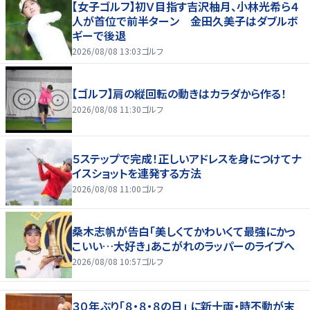
【女子ゴルフ】初Ｖ目指す吉沢柚月、小林光希ら４
人が首位で前半ターン 金田久美子はダブルボ
ギーで後退
2026/08/08 13:03
ゴルフ
【ゴルフ】肩の縦回転の動きはカラダから作る！
2026/08/08 11:30
ゴルフ
５ステップで完成！正しいアドレスを身につけてナ
イスショットを連発する方法
2026/08/08 11:00
ゴルフ
桑木志帆が告白「美しくてかわいくて最強にかっ
こいい…大好き」あこがれのラッパーのライブへ
2026/08/08 10:57
ゴルフ
３０年ぶり「８・８・８の日」 に新十両・時不動が末