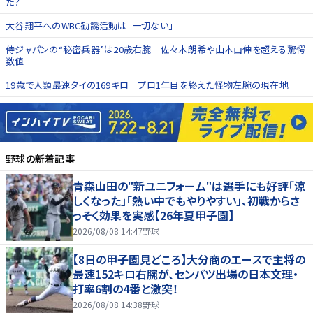
た？」
大谷翔平へのWBC勧誘活動は「一切ない」
侍ジャパンの“秘密兵器”は20歳右腕 佐々木朗希や山本由伸を超える驚愕
数値
19歳で人類最速タイの169キロ プロ1年目を終えた怪物左腕の現在地
野球
の新着記事
青森山田の"新ユニフォーム"は選手にも好評「涼
しくなった」「熱い中でもやりやすい」、初戦からさ
っそく効果を実感【26年夏甲子園】
2026/08/08 14:47
野球
【8日の甲子園見どころ】大分商のエースで主将の
最速152キロ右腕が、センバツ出場の日本文理・
打率6割の4番と激突！
2026/08/08 14:38
野球