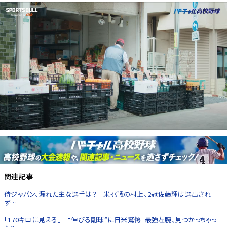
関連記事
侍ジャパン、漏れた主な選手は？ 米挑戦の村上、2冠佐藤輝は選出され
ず…
「170キロに見える」 “伸びる剛球”に日米驚愕「最強左腕、見つかっちゃっ