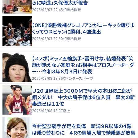
らに精進」久保優太が報告
2026/08/07 22:45
相撲格闘技
【ONE】優勝候補グレゴリアンがローキック蹴りま
くってウスビャンに勝利、４強進出
2026/08/07 22:30
相撲格闘技
【スノボ】ミラノ五輪旗手・冨田せな、結婚発表「笑
顔が絶えない家庭を」お相手はプロスノーボーダ
ー…令和８年８月８日に発表
2026/08/08 13:36
ウィンタースポーツ
Ｕ２０世界陸上３０００Ｍで早大の本田桜二郎が
銅メダル！ 中大の簡子傑は６位入賞 早大の新
妻遼己は１１位
2026/08/08 13:07
陸上
今村聖奈騎手が足を負傷 新潟９Ｒ以降の４鞍
は乗り替わりに ４Ｒの馬場入場で騎乗馬が放馬