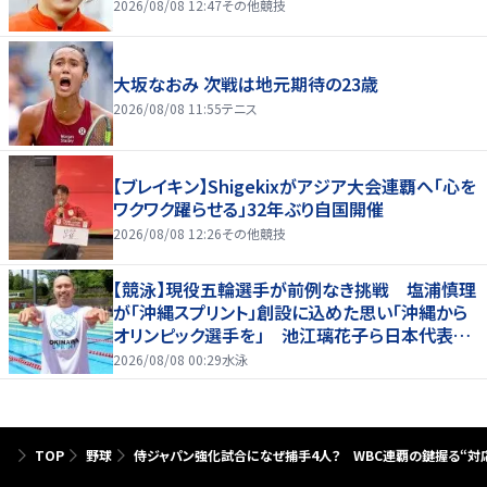
2026/08/08 12:47
その他競技
大坂なおみ 次戦は地元期待の23歳
2026/08/08 11:55
テニス
【ブレイキン】Shigekixがアジア大会連覇へ「心を
ワクワク躍らせる」32年ぶり自国開催
2026/08/08 12:26
その他競技
【競泳】現役五輪選手が前例なき挑戦 塩浦慎理
が「沖縄スプリント」創設に込めた思い「沖縄から
オリンピック選手を」 池江璃花子ら日本代表も
参戦
2026/08/08 00:29
水泳
TOP
野球
侍ジャパン強化試合になぜ捕手4人？ WBC連覇の鍵握る“対