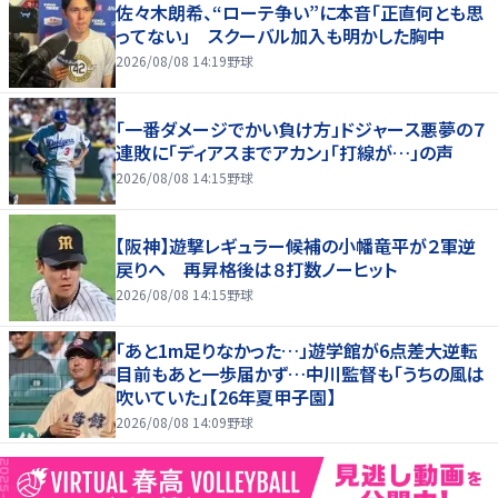
佐々木朗希、“ローテ争い”に本音「正直何とも思
ってない」 スクーバル加入も明かした胸中
2026/08/08 14:19
野球
「一番ダメージでかい負け方」ドジャース悪夢の７
連敗に「ディアスまでアカン」「打線が…」の声
2026/08/08 14:15
野球
【阪神】遊撃レギュラー候補の小幡竜平が２軍逆
戻りへ 再昇格後は８打数ノーヒット
2026/08/08 14:15
野球
「あと1m足りなかった…」遊学館が6点差大逆転
目前もあと一歩届かず…中川監督も「うちの風は
吹いていた」【26年夏甲子園】
2026/08/08 14:09
野球