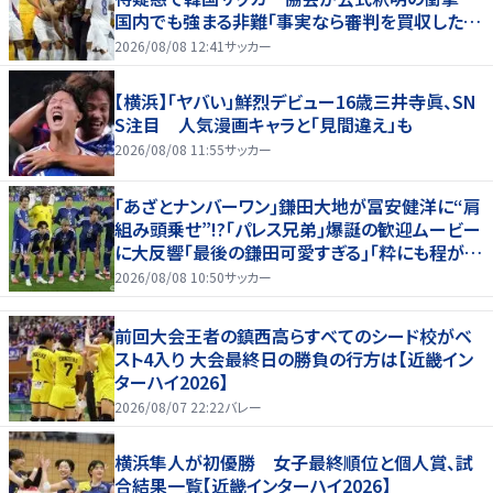
国内でも強まる非難「事実なら審判を買収したこ
とになる」
2026/08/08 12:41
サッカー
【横浜】「ヤバい」鮮烈デビュー16歳三井寺眞、SN
S注目 人気漫画キャラと「見間違え」も
2026/08/08 11:55
サッカー
｢あざとナンバーワン｣鎌田大地が冨安健洋に“肩
組み頭乗せ”!?｢パレス兄弟｣爆誕の歓迎ムービー
に大反響｢最後の鎌田可愛すぎる｣｢粋にも程があ
る！」
2026/08/08 10:50
サッカー
前回大会王者の鎮西高らすべてのシード校がベ
スト4入り 大会最終日の勝負の行方は【近畿イン
ターハイ2026】
2026/08/07 22:22
バレー
横浜隼人が初優勝 女子最終順位と個人賞、試
合結果一覧【近畿インターハイ2026】