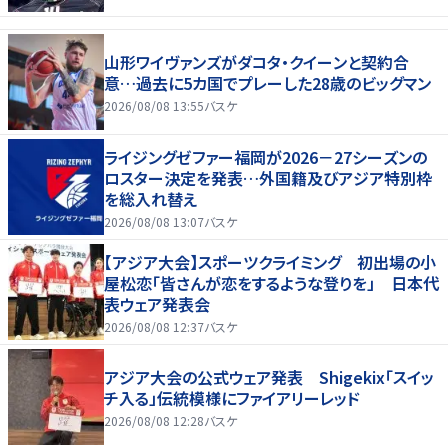
山形ワイヴァンズがダコタ・クイーンと契約合
意…過去に5カ国でプレーした28歳のビッグマン
2026/08/08 13:55
バスケ
ライジングゼファー福岡が2026－27シーズンの
ロスター決定を発表…外国籍及びアジア特別枠
を総入れ替え
2026/08/08 13:07
バスケ
【アジア大会】スポーツクライミング 初出場の小
屋松恋「皆さんが恋をするような登りを」 日本代
表ウェア発表会
2026/08/08 12:37
バスケ
アジア大会の公式ウェア発表 Shigekix「スイッ
チ入る」伝統模様にファイアリーレッド
2026/08/08 12:28
バスケ