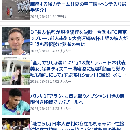
腕擁する強力チーム！【夏の甲子園・ベンチ入り選
手紹介】
2026/08/08 12:17
野球
ＤＦ長友佑都が現役続行を決断 今季もＦＣ東京
でプレー、前人未到５大会連続Ｗ杯出場の鉄人が
引退も選択肢に熟考の末に
2026/08/08 14:37
サッカー
「全力でびしょ濡れに！！」２８歳サッカー日本代表
美女、猛暑ディズニー満喫姿に反響「顔面も髪の
毛も犠牲にして」ずぶ濡れショットに騒然「水も滴
る」「女優さんかと」
2026/08/08 14:02
サッカー
バルサDFアラウホ、買い取りオプション付きの期
限付き移籍でリバプールへ
2026/08/08 13:23
サッカー
「恥さらし」日本人審判の存在も明るみに…性接
待疑惑で韓国サッカー協会が公式釈明の衝撃