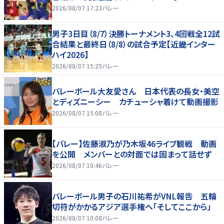
2026/08/07 17:23
バレー
男子3日目（8/7）決勝トーナメント3、4回戦全12試
合結果と最終日（8/8）の試合予定【近畿インター
ハイ2026】
2026/08/07 15:25
バレー
バレーボール大友愛さん 日本代表の長女・美空
とディズニーシー カチューシャ着けて動画撮影
2026/08/07 15:08
バレー
【バレー】佐藤淑乃が乃木坂46ライブ観戦 動画
を公開 メンバーとの対面では固まって話せず
2026/08/07 10:46
バレー
バレーボール男子の石川祐希がVNL報告 五輪
切符がかかるアジア選手権へ「そしてここから」
2026/08/07 10:08
バレー