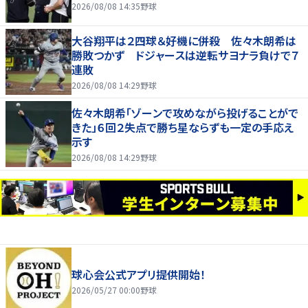
2026/08/08 14:35
野球
大谷翔平は２四球＆好機に併殺 佐々木朗希は
勝敗つかず ドジャースは逆転サヨナラ負けで７
連敗
2026/08/08 14:29
野球
佐々木朗希「ゾーンで攻めながら投げることがで
きた」６回２失点で勝ち星ならずも一定の手応え
示す
2026/08/08 14:29
野球
球心会公式アプリ提供開始！
2026/05/27 00:00
野球