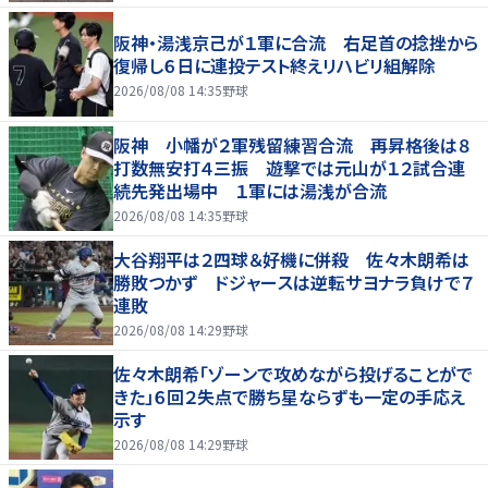
阪神・湯浅京己が１軍に合流 右足首の捻挫から
復帰し６日に連投テスト終えリハビリ組解除
2026/08/08 14:35
野球
阪神 小幡が２軍残留練習合流 再昇格後は８
打数無安打４三振 遊撃では元山が１２試合連
続先発出場中 １軍には湯浅が合流
2026/08/08 14:35
野球
大谷翔平は２四球＆好機に併殺 佐々木朗希は
勝敗つかず ドジャースは逆転サヨナラ負けで７
連敗
2026/08/08 14:29
野球
佐々木朗希「ゾーンで攻めながら投げることがで
きた」６回２失点で勝ち星ならずも一定の手応え
示す
2026/08/08 14:29
野球