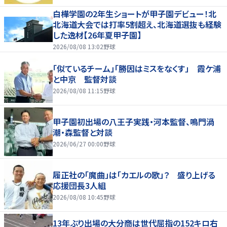
白樺学園の2年生ショートが甲子園デビュー！北
北海道大会では打率5割超え、北海道選抜も経験
した逸材【26年夏甲子園】
2026/08/08 13:02
野球
「似ているチーム」「勝因はミスをなくす」 霞ケ浦
と中京 監督対談
2026/08/08 11:15
野球
甲子園初出場の八王子実践・河本監督、鳴門渦
潮・森監督と対談
2026/06/27 00:00
野球
履正社の「魔曲」は「カエルの歌」？ 盛り上げる
応援団長3人組
2026/08/08 10:45
野球
13年ぶり出場の大分商は世代屈指の152キロ右