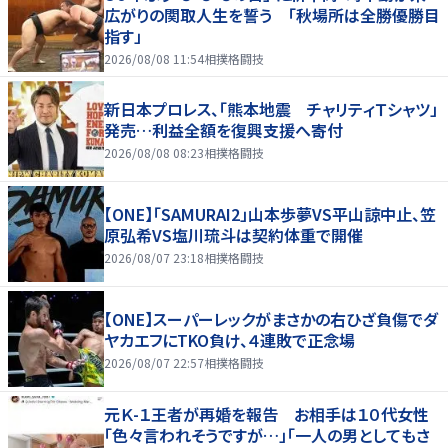
広がりの関取人生を誓う 「秋場所は全勝優勝目
指す」
2026/08/08 11:54
相撲格闘技
新日本プロレス、「熊本地震 チャリティＴシャツ」
発売…利益全額を復興支援へ寄付
2026/08/08 08:23
相撲格闘技
【ONE】「SAMURAI2」山本歩夢VS平山諒中止、笠
原弘希VS塩川琉斗は契約体重で開催
2026/08/07 23:18
相撲格闘技
【ONE】スーパーレックがまさかの右ひざ負傷でダ
ヤカエフにTKO負け、４連敗で正念場
2026/08/07 22:57
相撲格闘技
元Ｋ-１王者が再婚を報告 お相手は１０代女性
「色々言われそうですが…」「一人の男としてもさ