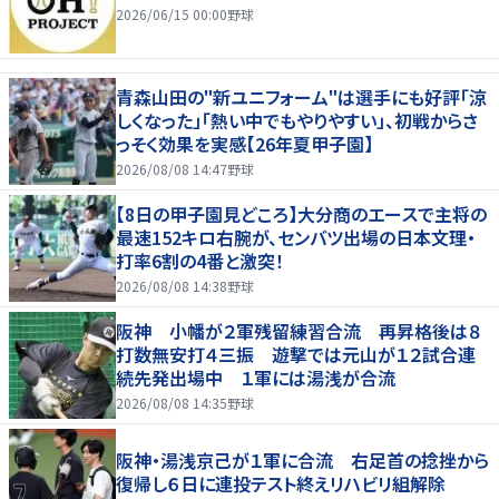
2026/06/15 00:00
野球
青森山田の"新ユニフォーム"は選手にも好評「涼
しくなった」「熱い中でもやりやすい」、初戦からさ
っそく効果を実感【26年夏甲子園】
2026/08/08 14:47
野球
【8日の甲子園見どころ】大分商のエースで主将の
最速152キロ右腕が、センバツ出場の日本文理・
打率6割の4番と激突！
2026/08/08 14:38
野球
阪神 小幡が２軍残留練習合流 再昇格後は８
打数無安打４三振 遊撃では元山が１２試合連
続先発出場中 １軍には湯浅が合流
2026/08/08 14:35
野球
阪神・湯浅京己が１軍に合流 右足首の捻挫から
復帰し６日に連投テスト終えリハビリ組解除