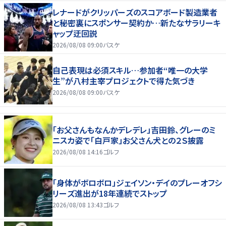
レナードがクリッパーズのスコアボード製造業者
と秘密裏にスポンサー契約か‬…新たなサラリーキ
ャップ迂回説
2026/08/08 09:00
バスケ
自己表現は必須スキル…参加者“唯一の大学
生”が八村主宰プロジェクトで得た気づき
2026/08/08 09:00
バスケ
「お父さんもなんかデレデレ」吉田鈴、グレーのミ
ニスカ姿で「白戸家」お父さん犬との２Ｓ披露
2026/08/08 14:16
ゴルフ
「身体がボロボロ」ジェイソン・デイのプレーオフシ
リーズ進出が18年連続でストップ
2026/08/08 13:43
ゴルフ