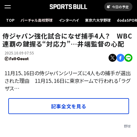
今日の予定
TOP
バーチャル高校野球
インターハイ
東京六大学野球
dodaSPO
会見に出席した侍ジャパン・井端弘和監督【写真：小林靖】
（新しいタブ
侍ジャパン強化試合になぜ捕手4人？ WBC
連覇の鍵握る“対応力”…井端監督の心配
2025.10.09 07:55
11月15、16日の侍ジャパンシリーズに4人もの捕手が選出
された理由 11月15、16日に東京ドームで行われる「ラグ
ザス…
記事全文を見る
野球