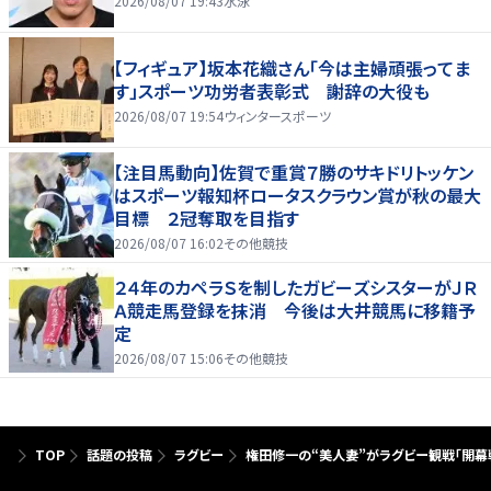
2026/08/07 19:43
水泳
【フィギュア】坂本花織さん「今は主婦頑張ってま
す」スポーツ功労者表彰式 謝辞の大役も
2026/08/07 19:54
ウィンタースポーツ
【注目馬動向】佐賀で重賞７勝のサキドリトッケン
はスポーツ報知杯ロータスクラウン賞が秋の最大
目標 ２冠奪取を目指す
2026/08/07 16:02
その他競技
２４年のカペラＳを制したガビーズシスターがＪＲ
Ａ競走馬登録を抹消 今後は大井競馬に移籍予
定
2026/08/07 15:06
その他競技
TOP
話題の投稿
ラグビー
権田修一の“美人妻”がラグビー観戦「開幕戦