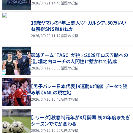
2026/07/21 14:48
話題の投稿
19歳ヤマルの“年上恋人♡”ガルシア、50万いい
ね獲得SNS爆跳ねか
2026/07/20 11:12
話題の投稿
競泳チーム「TASC」が挑む2028年ロス五輪への
道。堀之内コーチの人間性に惹かれて結成
2026/07/17 06:06
話題の投稿
【男子バレー日本代表】9連勝の価値 データで読
み解くVNLの現在地
2026/07/16 16:42
話題の投稿
【Jリーグ】秋春制元年が8月開幕 初の年度またぎ
シーズンで何が変わる
2026/07/15 15:55
話題の投稿