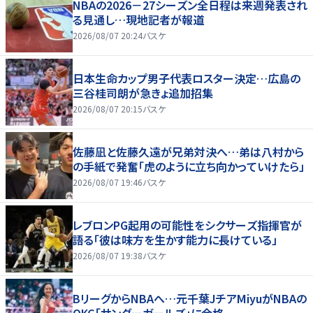
NBAの2026－27シーズン全日程は来週発表され
る見通し…現地記者が報道
2026/08/07 20:24
バスケ
日本生命カップ男子代表ロスター決定…広島の
三谷桂司朗が急きょ追加招集
2026/08/07 20:15
バスケ
佐藤凪と佐藤久遠が兄弟対決へ…弟は八村から
の手紙で発奮「虎のように立ち向かっていけたら」
2026/08/07 19:46
バスケ
レブロンPG起用の可能性をシクサーズ指揮官が
語る「彼は味方を生かす能力に長けている」
2026/08/07 19:38
バスケ
BリーグからNBAへ…元千葉JチアMiyuがNBAの