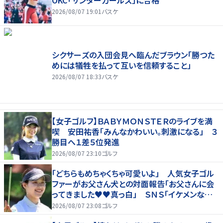
OKC「サンダーガールズ」に合格
2026/08/07 19:01
バスケ
シクサーズの入団会見へ臨んだブラウン「勝つた
めには犠牲を払って互いを信頼すること」
2026/08/07 18:33
バスケ
【女子ゴルフ】ＢＡＢＹＭＯＮＳＴＥＲのライブを満
喫 安田祐香「みんなかわいい。刺激になる」 ３
勝目へ１差５位発進
2026/08/07 23:10
ゴルフ
「どちらもめちゃくちゃ可愛いよ」 人気女子ゴル
ファーがお父さん犬との対面報告「お父さんに会
ってきました♥♥真っ白」 ＳＮＳ「イケメンなお
父さん」「白戸家入りするんですか？」
2026/08/07 23:08
ゴルフ