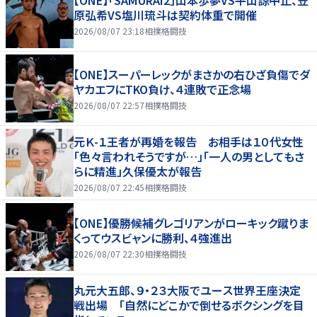
【ONE】「SAMURAI2」山本歩夢VS平山諒中止、笠
原弘希VS塩川琉斗は契約体重で開催
2026/08/07 23:18
相撲格闘技
【ONE】スーパーレックがまさかの右ひざ負傷でダ
ヤカエフにTKO負け、４連敗で正念場
2026/08/07 22:57
相撲格闘技
元Ｋ-１王者が再婚を報告 お相手は１０代女性
「色々言われそうですが…」「一人の男としてもさ
らに精進」久保優太が報告
2026/08/07 22:45
相撲格闘技
【ONE】優勝候補グレゴリアンがローキック蹴りま
くってウスビャンに勝利、４強進出
2026/08/07 22:30
相撲格闘技
丸元大五郎、９・２３大阪でユース世界王座決定
戦出場 「自然にどこかで倒せるボクシングを目