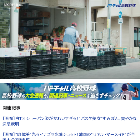
関連記事
【画像】白T×ショーパン姿がかわいすぎる！“バスケ美女”すみぽん、爽やかな
決意表明
【画像】“肉体美”光るイナズマ水着ショット！韓国の“リアル・マーメイド”が全
国大会3冠達成