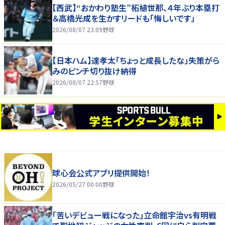
【西武】“おかわり塾生”柘植世那、４年ぶり本塁打
＆高橋光成を生かすリードも「悔しいです」
2026/08/07 23:09
野球
【日本ハム】達孝太「ちょっと成長したな」失策がら
みのピンチ切り抜け納得
2026/08/07 22:57
野球
球心会公式アプリ提供開始！
2026/05/27 00:00
野球
｢苦いデビュー戦になった｣立命館宇治vs有明戦