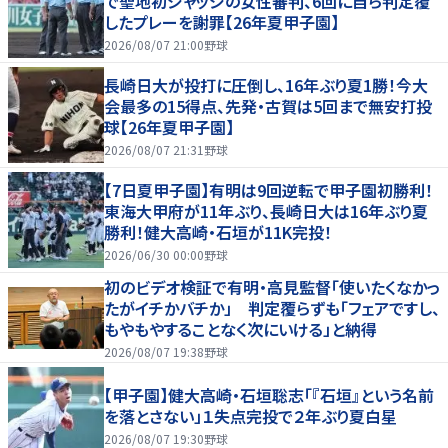
で聖地初ジャッジの女性審判、6回に自ら判定覆
したプレーを謝罪【26年夏甲子園】
2026/08/07 21:00
野球
長崎日大が投打に圧倒し、16年ぶり夏1勝！今大
会最多の15得点、先発・古賀は5回まで無安打投
球【26年夏甲子園】
2026/08/07 21:31
野球
【7日夏甲子園】有明は9回逆転で甲子園初勝利！
東海大甲府が11年ぶり、長崎日大は16年ぶり夏
勝利！健大高崎・石垣が11K完投！
2026/06/30 00:00
野球
初のビデオ検証で有明・高見監督「使いたくなかっ
たがイチかバチか」 判定覆らずも「フェアですし、
もやもやすることなく次にいける」と納得
2026/08/07 19:38
野球
【甲子園】健大高崎・石垣聡志「『石垣』という名前
を落とさない」１失点完投で２年ぶり夏白星
2026/08/07 19:30
野球