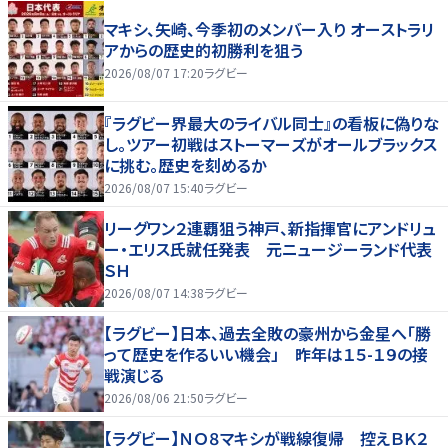
マキシ、矢崎、今季初のメンバー入り オーストラリ
アからの歴史的初勝利を狙う
2026/08/07 17:20
ラグビー
『ラグビー界最大のライバル同士』の看板に偽りな
し。ツアー初戦はストーマーズがオールブラックス
に挑む。歴史を刻めるか
2026/08/07 15:40
ラグビー
リーグワン２連覇狙う神戸、新指揮官にアンドリュ
ー・エリス氏就任発表 元ニュージーランド代表
ＳＨ
2026/08/07 14:38
ラグビー
【ラグビー】日本、過去全敗の豪州から金星へ「勝
って歴史を作るいい機会」 昨年は１５-１９の接
戦演じる
2026/08/06 21:50
ラグビー
【ラグビー】ＮＯ８マキシが戦線復帰 控えＢＫ２