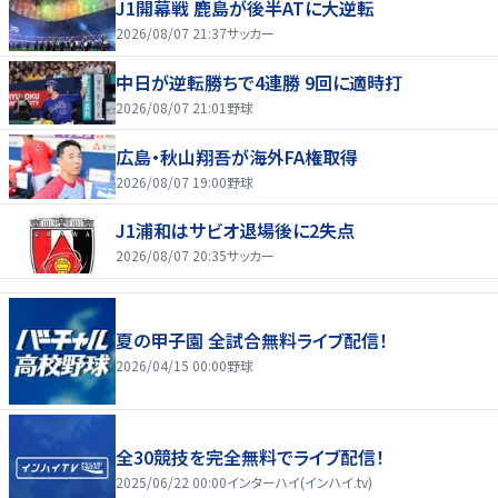
J1開幕戦 鹿島が後半ATに大逆転
2026/08/07 21:37
サッカー
中日が逆転勝ちで4連勝 9回に適時打
2026/08/07 21:01
野球
広島・秋山翔吾が海外FA権取得
2026/08/07 19:00
野球
J1浦和はサビオ退場後に2失点
2026/08/07 20:35
サッカー
夏の甲子園 全試合無料ライブ配信！
2026/04/15 00:00
野球
全30競技を完全無料でライブ配信！
2025/06/22 00:00
インターハイ(インハイ.tv)