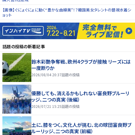
【画像】ぐにょぐにょに動く“豊かな曲線美”！？韓国美女タレントの錯視水着シ
ョット
話題の投稿
の新着記事
鈴木彩艶争奪戦、欧州4クラブが接触 リーズには
一度断りか
2026/08/04 20:37
話題の投稿
優勝しても、消えるかもしれない――富良野ブルーリ
ッジ、二つの真実（後編）
2026/07/21 15:25
話題の投稿
土に、膝をつく。文化人が挑む、北の球団――富良野ブ
ルーリッジ、二つの真実（前編）