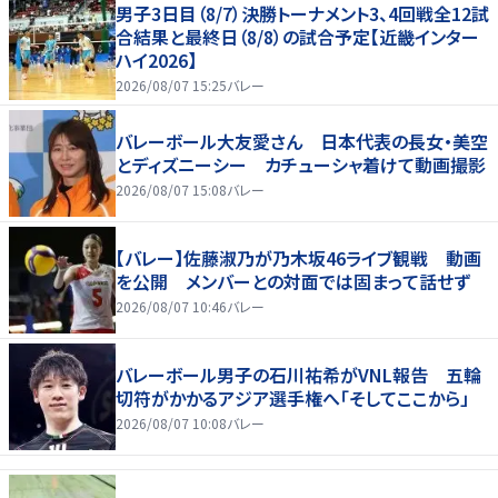
男子3日目（8/7）決勝トーナメント3、4回戦全12試
合結果と最終日（8/8）の試合予定【近畿インター
ハイ2026】
2026/08/07 15:25
バレー
バレーボール大友愛さん 日本代表の長女・美空
とディズニーシー カチューシャ着けて動画撮影
2026/08/07 15:08
バレー
【バレー】佐藤淑乃が乃木坂46ライブ観戦 動画
を公開 メンバーとの対面では固まって話せず
2026/08/07 10:46
バレー
バレーボール男子の石川祐希がVNL報告 五輪
切符がかかるアジア選手権へ「そしてここから」
2026/08/07 10:08
バレー