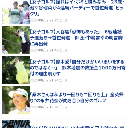
【女子ゴルフ】憧れはイ・ボミと勝みなみ ２３歳・
池ケ谷瑠菜が４連続バーディーで首位発進「ビッ
クリ」
2026/08/07 22:39
ゴルフ
【女子ゴルフ】入谷響「恐怖もあった」 ６戦連続
予選落ち→首位発進 師匠・中嶋常幸の助言胸
に再出発
2026/08/07 21:43
ゴルフ
【女子ゴルフ】鈴木愛「自分だけがいい思いをする
のではなく…」 熊本地震の救援金１０００万円寄
付の理由明かす
2026/08/07 21:34
ゴルフ
「桑木さんは私より一回りも二回りも上」“全英帰
り”の永井花奈が向き合う自分のゴルフ
2026/08/07 19:10
ゴルフ