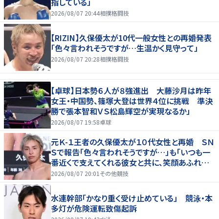
指している」
2026/08/07 20:44
相撲格闘技
【RIZIN】久保優太が10代一般女性との再婚発表
「色々言われそうですが…生温かく見守って」
2026/08/07 20:28
相撲格闘技
【卓球】日本勢６人が８強進出 大藤沙月は昨年
女王・中国勢、篠塚大登は世界４位に挑戦 準決
勝で張本智和ＶＳ松島輝空が実現なるか」
2026/08/07 19:58
卓球
元Ｋ-１王者の久保優太が１０代女性と再婚 ＳＮ
Ｓで報告「色々言われそうですが…」も「いつも一
番近くで支えてくれる彼女と共に、笑顔あふれる
家庭を築いていきたい」
2026/08/07 20:01
その他競技
水連幹部「かなり重く受け止めている」 競泳・本
多灯が危険運転致傷起訴