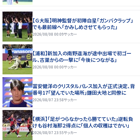
【Ｇ大阪】明神監督が初陣白星「ガンバクラップ」
でも最前線へ「かみしめさせてもらった」
2026/08/08 00:09
サッカー
【浦和】新加入の南野遥海が途中出場で初ゴー
ル、古巣からの一撃に「今後につながる」
2026/08/08 00:00
サッカー
冨安健洋のクリスタルパレス加入が正式決定、背
番号17「望んでいた場所」鎌田大地と同僚に
2026/08/07 23:58
サッカー
【横浜】「足がつらなかったら勝てていた」逆転負
けも谷村海那２得点に「個人の収穫はでかい」
2026/08/07 23:55
サッカー