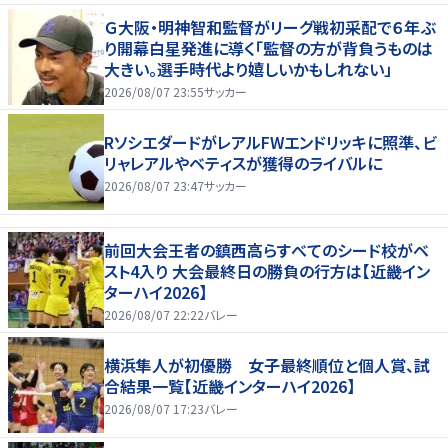
Ｇ大阪・明神智和監督がリーグ戦初采配で６年ぶ
り開幕白星発進に導く「監督の方が背負うものは
大きい。選手時代より嬉しいかもしれない」
2026/08/07 23:55
サッカー
RソシエダードがレアルFWエンドリッキに照準、ビ
リャレアルやベティスが獲得のライバルに
2026/08/07 23:47
サッカー
前回大会王者の鎮西高らすべてのシード校がベ
スト4入り 大会最終日の勝負の行方は【近畿イン
ターハイ2026】
2026/08/07 22:22
バレー
横浜隼人が初優勝 女子最終順位と個人賞、試
合結果一覧【近畿インターハイ2026】
2026/08/07 17:23
バレー