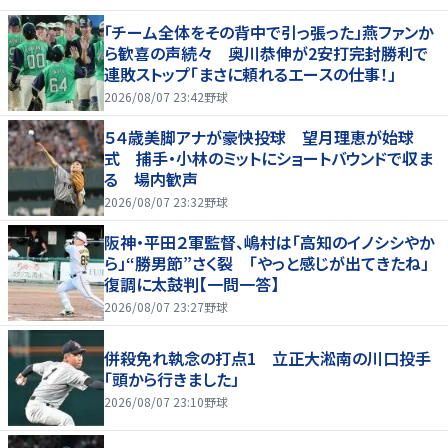
「チーム全体をその背中で引っ張った」燕ファンか
ら歓喜の声続々 奥川恭伸が2安打完封勝利で
連敗ストップ「まさに頼れるエースの仕事！」
2026/08/07 23:42
野球
５４歳美脚アナが豪快投球 望月理恵が始球
式 捕手・小林のミットにショートバウンドで収ま
る 場内歓声
2026/08/07 23:32
野球
阪神・平田２軍監督、嶋村は「高知のイノシシやか
ら」“勝男節”さく裂 「やっと感じが出てきたね」
復調に太鼓判【一問一答】
2026/08/07 23:27
野球
併殺免れ執念の打点1 立正大淞南の川口投手
「頭から行きました」
2026/08/07 23:10
野球