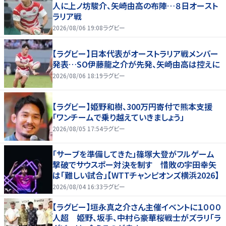
人に上ノ坊駿介、矢崎由高の布陣…８日オースト
ラリア戦
2026/08/06 19:08
ラグビー
【ラグビー】日本代表がオーストラリア戦メンバー
発表…SO伊藤龍之介が先発、矢崎由高は控えに
2026/08/06 18:19
ラグビー
【ラグビー】姫野和樹、300万円寄付で熊本支援
「ワンチームで乗り越えていきましょう」
2026/08/05 17:54
ラグビー
「サーブを準備してきた」篠塚大登がフルゲーム
撃破でサウスポー対決を制す 惜敗の宇田幸矢
は「難しい試合」【WTTチャンピオンズ横浜2026】
2026/08/04 16:33
ラグビー
【ラグビー】垣永真之介さん主催イベントに１０００
人超 姫野、坂手、中村ら豪華桜戦士がズラリ「ラ