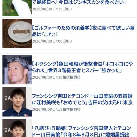
で最終日へ「今日はジンギスカンを食べたい」
2026/08/08 17:35
ゴルフ
【ゴルファーのための栄養学】夜に食べて欲しい食
品は『これ』！
2026/08/08 17:00
ゴルフ
【ボクシング】亀田和毅が衝撃告白「ボコボコにや
られた」世界３階級王者とスパー「強かった」
2026/08/08 17:30
相撲格闘技
フェンシング吉田とテコンドー山田美諭の五輪婚
に江村美咲も「おめでとう」吉田の父は元FC東京
2026/08/08 17:19
相撲格闘技
「八結び」五輪婚！フェンシング吉田健人とテコン
ドー山田美諭「令和８年８月８日」に婚姻届提出