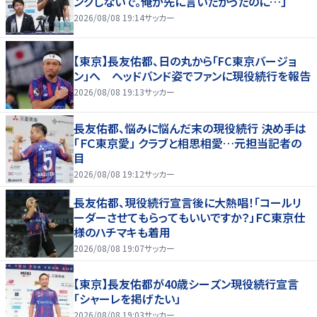
ングしないで。俺が先に言いたかったのに…」
2026/08/08 19:14
サッカー
【東京】長友佑都、日の丸から「FC東京バージョ
ン」へ ヘッドバンド姿でファンに現役続行を報告
2026/08/08 19:13
サッカー
長友佑都、悩みに悩んだ末の現役続行 決め手は
「ＦＣ東京愛」 クラブと相思相愛…元担当記者の
目
2026/08/08 19:12
サッカー
長友佑都、現役続行宣言後に大熱唱！「コールリ
ーダーさせてもらってもいいですか？」ＦＣ東京仕
様のハチマキも着用
2026/08/08 19:07
サッカー
【東京】長友佑都が40歳シーズン現役続行宣言
「シャーレを掲げたい」
2026/08/08 19:03
サッカー