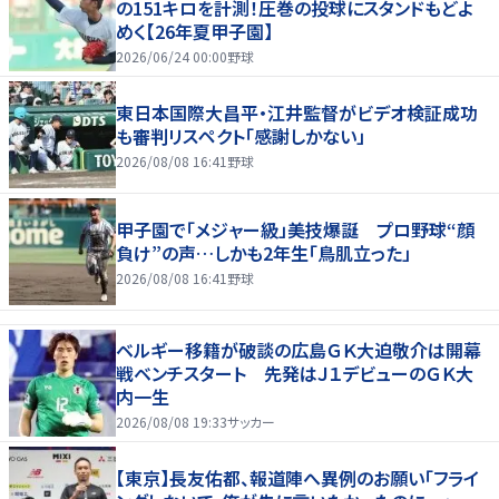
の151キロを計測！圧巻の投球にスタンドもどよ
めく【26年夏甲子園】
2026/06/24 00:00
野球
東日本国際大昌平・江井監督がビデオ検証成功
も審判リスペクト「感謝しかない」
2026/08/08 16:41
野球
甲子園で「メジャー級」美技爆誕 プロ野球“顔
負け”の声…しかも2年生「鳥肌立った」
2026/08/08 16:41
野球
ベルギー移籍が破談の広島ＧＫ大迫敬介は開幕
戦ベンチスタート 先発はＪ１デビューのＧＫ大
内一生
2026/08/08 19:33
サッカー
【東京】長友佑都、報道陣へ異例のお願い「フライ