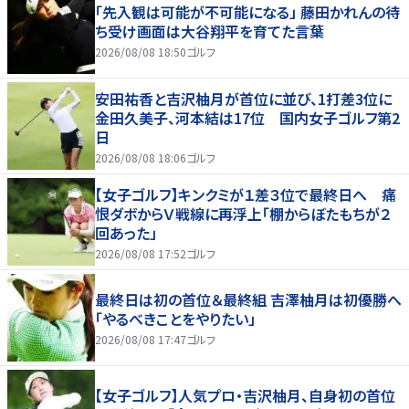
「先入観は可能が不可能になる」 藤田かれんの待
ち受け画面は大谷翔平を育てた言葉
2026/08/08 18:50
ゴルフ
安田祐香と吉沢柚月が首位に並び、1打差3位に
金田久美子、河本結は17位 国内女子ゴルフ第2
日
2026/08/08 18:06
ゴルフ
【女子ゴルフ】キンクミが１差３位で最終日へ 痛
恨ダボからＶ戦線に再浮上「棚からぼたもちが２
回あった」
2026/08/08 17:52
ゴルフ
最終日は初の首位＆最終組 吉澤柚月は初優勝へ
「やるべきことをやりたい」
2026/08/08 17:47
ゴルフ
【女子ゴルフ】人気プロ・吉沢柚月、自身初の首位