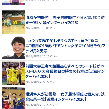
清風が初優勝 男子最終順位と個人賞、試合結
果一覧【近畿インターハイ2026】
2026/08/08 18:01
バレー
「いつも笑顔で楽しそうなので…」黄色“新ユ
ニ”着用の19歳バドミントン女子に「CMきそう」フ
ァン続々反応
2026/08/08 16:10
バレー
前回大会王者の鎮西高らすべてのシード校がベ
スト4入り 大会最終日の勝負の行方は【近畿イン
ターハイ2026】
2026/08/07 22:22
バレー
横浜隼人が初優勝 女子最終順位と個人賞、試
合結果一覧【近畿インターハイ2026】
2026/08/07 17:23
バレー