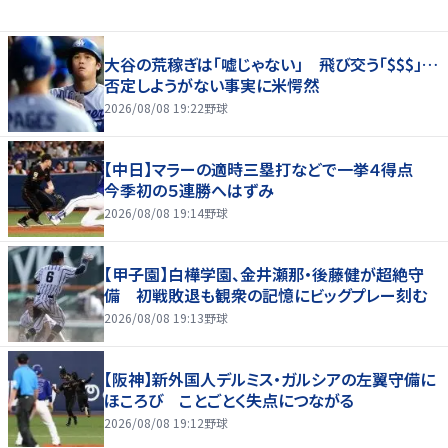
大谷の荒稼ぎは「嘘じゃない」 飛び交う「$$$」…
否定しようがない事実に米愕然
2026/08/08 19:22
野球
【中日】マラーの適時三塁打などで一挙４得点
今季初の５連勝へはずみ
2026/08/08 19:14
野球
【甲子園】白樺学園、金井瀬那・後藤健が超絶守
備 初戦敗退も観衆の記憶にビッグプレー刻む
2026/08/08 19:13
野球
【阪神】新外国人デルミス・ガルシアの左翼守備に
ほころび ことごとく失点につながる
2026/08/08 19:12
野球