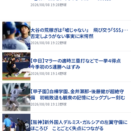
2026/08/08 19:28
野球
大谷の荒稼ぎは「嘘じゃない」 飛び交う「$$$」…
否定しようがない事実に米愕然
2026/08/08 19:22
野球
【中日】マラーの適時三塁打などで一挙４得点
今季初の５連勝へはずみ
2026/08/08 19:14
野球
【甲子園】白樺学園、金井瀬那・後藤健が超絶守
備 初戦敗退も観衆の記憶にビッグプレー刻む
2026/08/08 19:13
野球
【阪神】新外国人デルミス・ガルシアの左翼守備に
ほころび ことごとく失点につながる