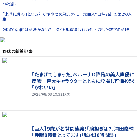
った退団
「来季に弾み」となる年が予期せぬ戦力外に 元巨人“由伸2世”の第2の人
生
2軍の“活躍”は意味がない？ タイトル獲得も戦力外…残した数字の意味
野球
の新着記事
「たまげてしまった」ベルーナＤ降臨の美人声優に
反響 巨大キャラクターとともに登場し可憐投球
「かわいい」
2026/08/08 19:32
野球
【巨人】９歳が名質問連発！「験担ぎは？」浦田俊輔
「睡眠８時間とってます」「私は10時間弱」