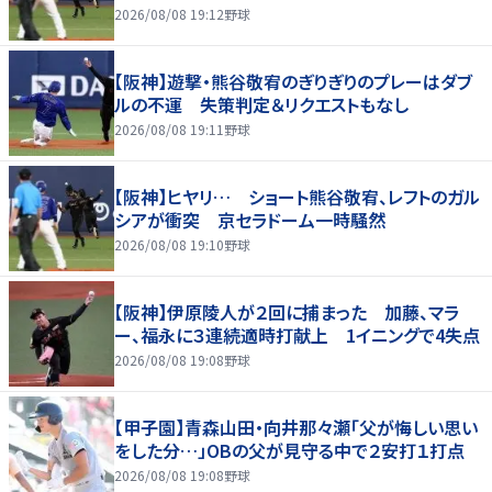
2026/08/08 19:12
野球
【阪神】遊撃・熊谷敬宥のぎりぎりのプレーはダブ
ルの不運 失策判定＆リクエストもなし
2026/08/08 19:11
野球
【阪神】ヒヤリ… ショート熊谷敬宥、レフトのガル
シアが衝突 京セラドーム一時騒然
2026/08/08 19:10
野球
【阪神】伊原陵人が２回に捕まった 加藤、マラ
ー、福永に３連続適時打献上 1イニングで4失点
2026/08/08 19:08
野球
【甲子園】青森山田・向井那々瀬「父が悔しい思い
をした分…」OBの父が見守る中で２安打１打点
2026/08/08 19:08
野球