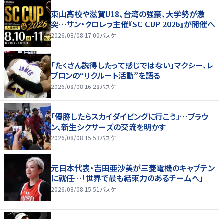
東山高校や滋賀U18、台湾の強豪、大学勢が激
突…サン・クロレラ主催『SC CUP 2026』が開催へ
2026/08/08 17:00
バスケ
「たくさん説得したって感じではない」マクシー、レ
ブロンの“リクルート活動”を語る
2026/08/08 16:28
バスケ
「優勝したらスカイダイビングに行こう」…ブラウ
ン、新生シクサーズの交流を明かす
2026/08/08 15:53
バスケ
元日本代表・吉田亜沙美が三菱電機のキャプテン
に就任…「世界で最も結束力のあるチームへ」
2026/08/08 15:51
バスケ