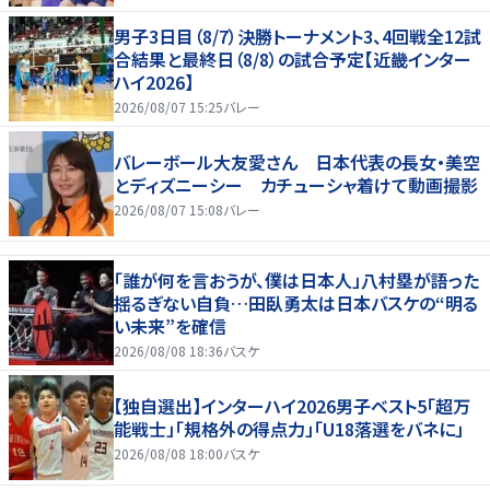
男子3日目（8/7）決勝トーナメント3、4回戦全12試
合結果と最終日（8/8）の試合予定【近畿インター
ハイ2026】
2026/08/07 15:25
バレー
バレーボール大友愛さん 日本代表の長女・美空
とディズニーシー カチューシャ着けて動画撮影
2026/08/07 15:08
バレー
「誰が何を言おうが、僕は日本人」八村塁が語った
揺るぎない自負…田臥勇太は日本バスケの“明る
い未来”を確信
2026/08/08 18:36
バスケ
【独自選出】インターハイ2026男子ベスト5「超万
能戦士」「規格外の得点力」「U18落選をバネに」
2026/08/08 18:00
バスケ