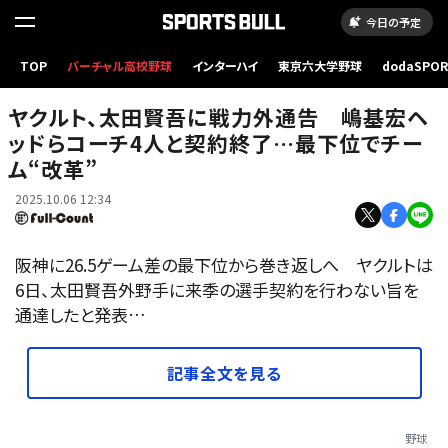
今日の予定
TOP
バーチャル高校野球
インターハイ
東京六大学野球
dodaSPO
ヤクルト・嶋基宏ヘッドコーチ（左）と太田賢吾【写真：小林靖、古川剛伊】
（新しいタブ
ヤクルト、太田賢吾に戦力外通告 嶋基宏ヘ
ッドらコーチ4人と契約終了…最下位でチー
ム“改革”
2025.10.06 12:34
阪神に26.5ゲーム差の最下位から巻き返しへ ヤクルトは
6日、太田賢吾外野手に来季の選手契約を行わない旨を
通達したと発表…
記事全文を見る
野球