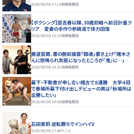
2026/08/08 17:14
相撲格闘技
【ボクシング】辰吉寿以輝、30歳初戦へ前日計量ク
リア 愛妻の手作り参鶏湯で体力回復
2026/08/08 16:33
相撲格闘技
藤波辰爾、書の腕前披露「闘魂」書き上げ「猪木さ
んに怒鳴られ気弱になったところが『鬼』に…」
2026/08/08 16:31
相撲格闘技
幕下・不動豊が申し合い稽古で８連勝 大学４冠
で春場所幕下付け出しデビューの男は「秋場所は
全勝したい」
2026/08/08 16:08
相撲格闘技
石田実莉 逆転勝ちでインハイV
2026/08/08 17:40
テニス