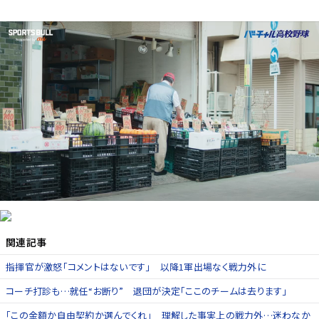
関連記事
指揮官が激怒「コメントはないです」 以降1軍出場なく戦力外に
コーチ打診も…就任“お断り” 退団が決定「ここのチームは去ります」
「この金額か自由契約か選んでくれ」 理解した事実上の戦力外…迷わなか