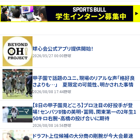
球心会公式アプリ提供開始！
2026/05/27 00:00
野球
甲子園で話題のユニ、現場のリアルな声「格好良
さよりも…」 夏限定の可能性、明かされた事情
2026/08/08 17:44
野球
【8日の甲子園見どころ】プロ注目の好投手が登
場！センバツ8強の英明・冨岡、関東第一の2年生1
50キロ右腕・高橋の投げ合いに期待
2026/08/08 16:56
野球
ドラフト上位候補の大分商の剛腕が今大会最速