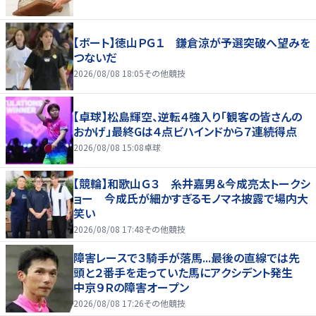
【ボート】徳山ＰＧ１ 鎌倉涼が予選突破へ望みを
つないだ
2026/08/08 18:05
その他競技
【卓球】松島輝空、逆転４強入り「観客の皆さんの
おかげ」最終Gは４点ビハインドから７連続得点
2026/08/08 15:08
卓球
【競輪】和歌山Ｇ３ 糸井嘉男＆今成亮太トークシ
ョー 今成氏が細かすぎるモノマネ披露で場内大
笑い
2026/08/08 17:48
その他競技
障害レースで３騎手が落馬...最後の直線では先
頭と２番手を走っていた馬にアクシデント発生
中京９Ｒの障害オープン
2026/08/08 17:26
その他競技