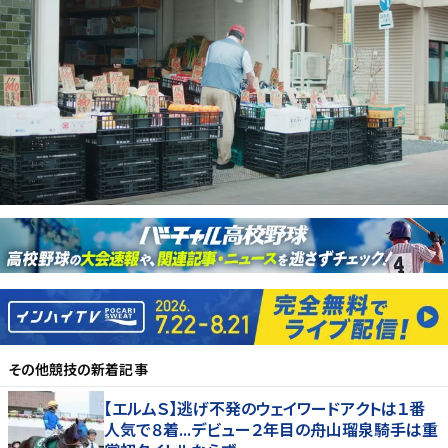
その他競技
の新着記事
【エルムＳ】逃げ不発のウェイワードアクトは１番
人気で８着...デビュー２年目の舟山瑠泉騎手は重