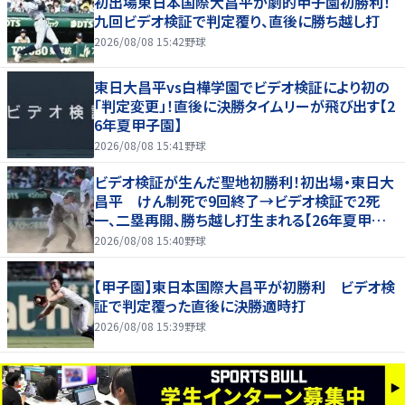
初出場東日本国際大昌平が劇的甲子園初勝利！
九回ビデオ検証で判定覆り、直後に勝ち越し打
2026/08/08 15:42
野球
東日大昌平vs白樺学園でビデオ検証により初の
「判定変更」！直後に決勝タイムリーが飛び出す【2
6年夏甲子園】
2026/08/08 15:41
野球
ビデオ検証が生んだ聖地初勝利！初出場・東日大
昌平 けん制死で9回終了→ビデオ検証で2死
一、二塁再開、勝ち越し打生まれる【26年夏甲子
園】
2026/08/08 15:40
野球
【甲子園】東日本国際大昌平が初勝利 ビデオ検
証で判定覆った直後に決勝適時打
2026/08/08 15:39
野球