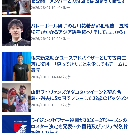
を公開 メンバーとの対面では固まって話せず
2026/08/07 10:46
バレー
バレーボール男子の石川祐希がVNL報告 五輪
切符がかかるアジア選手権へ「そしてここから」
2026/08/07 10:08
バレー
根來新之助がユースアドバイザーとして古巣三
河に復帰…「培ってきたことを少しでもチームに
還元」
2026/08/08 14:44
バスケ
山形ワイヴァンズがダコタ・クイーンと契約合
意…過去に5カ国でプレーした28歳のビッグマン
2026/08/08 13:55
バスケ
ライジングゼファー福岡が2026－27シーズンの
ロスター決定を発表…外国籍及びアジア特別枠
を総入れ替え