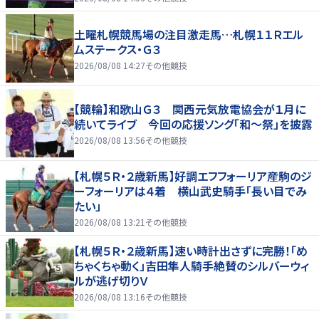
土曜札幌競馬場の注目激走馬…札幌１１Ｒエル
ムステークス・Ｇ３
2026/08/08 14:27
その他競技
【競輪】和歌山Ｇ３ 関西元気放電協会が１月に
続いてライブ 今回の応援ソング「和～祭」を披露
2026/08/08 13:56
その他競技
【札幌５Ｒ・２歳新馬】好調エフフォーリア産駒のジ
ーフォーリアは４着 横山武史騎手「長い目でみ
たい」
2026/08/08 13:21
その他競技
【札幌５Ｒ・２歳新馬】速い時計出さずに完勝！「め
ちゃくちゃ動く」吉田隼人騎手絶賛のシルバーウィ
ルが逃げ切りＶ
2026/08/08 13:16
その他競技