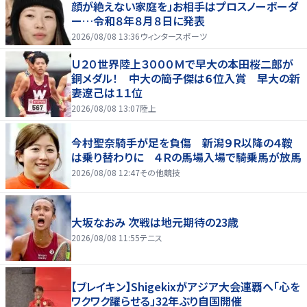
顔が絶えない家庭を」お相手はプロスノーボーダ
ー…令和８年８月８日に発表
2026/08/08 13:36
ウィンタースポーツ
Ｕ２０世界陸上３０００Ｍで早大の本田桜二郎が
銅メダル！ 中大の簡子傑は６位入賞 早大の新
妻遼己は１１位
2026/08/08 13:07
陸上
今村聖奈騎手が足を負傷 新潟９Ｒ以降の４鞍
は乗り替わりに ４Ｒの馬場入場で騎乗馬が放馬
2026/08/08 12:47
その他競技
大坂なおみ 次戦は地元期待の23歳
2026/08/08 11:55
テニス
【ブレイキン】Shigekixがアジア大会連覇へ「心を
ワクワク躍らせる」32年ぶり自国開催