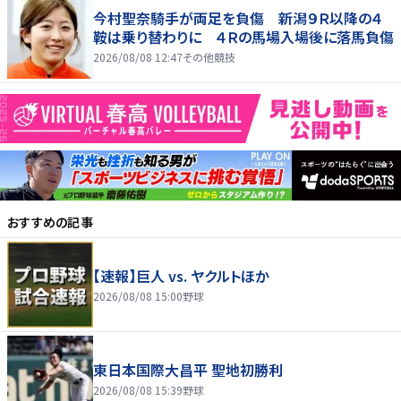
今村聖奈騎手が両足を負傷 新潟９Ｒ以降の４
鞍は乗り替わりに ４Ｒの馬場入場後に落馬負傷
2026/08/08 12:47
その他競技
おすすめの記事
【速報】巨人 vs. ヤクルトほか
2026/08/08 15:00
野球
東日本国際大昌平 聖地初勝利
2026/08/08 15:39
野球