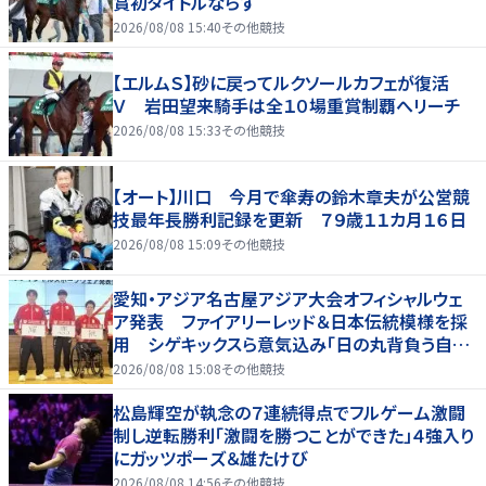
賞初タイトルならず
2026/08/08 15:40
その他競技
【エルムＳ】砂に戻ってルクソールカフェが復活
Ｖ 岩田望来騎手は全１０場重賞制覇へリーチ
2026/08/08 15:33
その他競技
【オート】川口 今月で傘寿の鈴木章夫が公営競
技最年長勝利記録を更新 ７９歳１１カ月１６日
2026/08/08 15:09
その他競技
愛知・アジア名古屋アジア大会オフィシャルウェ
ア発表 ファイアリーレッド＆日本伝統模様を採
用 シゲキックスら意気込み「日の丸背負う自覚
を再認識」
2026/08/08 15:08
その他競技
松島輝空が執念の７連続得点でフルゲーム激闘
制し逆転勝利「激闘を勝つことができた」４強入り
にガッツポーズ＆雄たけび
2026/08/08 14:56
その他競技