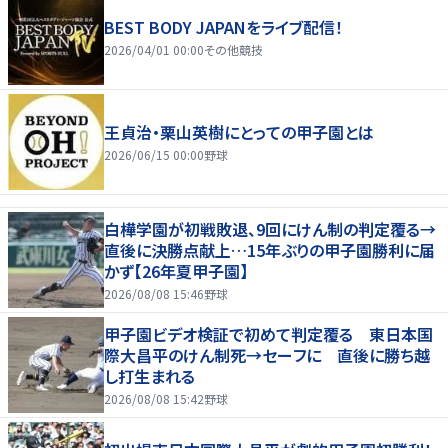
BEST BODY JAPANをライブ配信！
2026/04/01 00:00
その他競技
王貞治・栗山英樹にとっての甲子園とは
2026/06/15 00:00
野球
白樺学園が初戦敗退、9回にけん制の判定覆る→
直後に決勝点献上…15年ぶりの甲子園勝利に届
かず【26年夏甲子園】
2026/08/08 15:46
野球
甲子園ビデオ検証で初めて判定覆る 東日本国
際大昌平のけん制死→セーフに 直後に勝ち越
し打生まれる
2026/08/08 15:42
野球