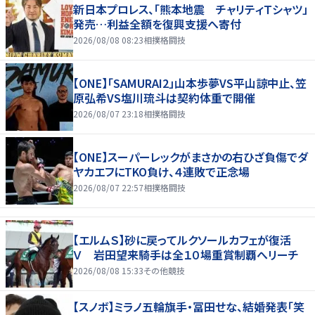
新日本プロレス、「熊本地震 チャリティＴシャツ」
発売…利益全額を復興支援へ寄付
2026/08/08 08:23
相撲格闘技
【ONE】「SAMURAI2」山本歩夢VS平山諒中止、笠
原弘希VS塩川琉斗は契約体重で開催
2026/08/07 23:18
相撲格闘技
【ONE】スーパーレックがまさかの右ひざ負傷でダ
ヤカエフにTKO負け、４連敗で正念場
2026/08/07 22:57
相撲格闘技
【エルムＳ】砂に戻ってルクソールカフェが復活
Ｖ 岩田望来騎手は全１０場重賞制覇へリーチ
2026/08/08 15:33
その他競技
【スノボ】ミラノ五輪旗手・冨田せな、結婚発表「笑