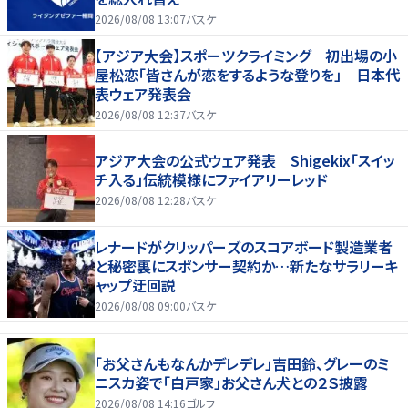
2026/08/08 13:07
バスケ
【アジア大会】スポーツクライミング 初出場の小
屋松恋「皆さんが恋をするような登りを」 日本代
表ウェア発表会
2026/08/08 12:37
バスケ
アジア大会の公式ウェア発表 Shigekix「スイッ
チ入る」伝統模様にファイアリーレッド
2026/08/08 12:28
バスケ
レナードがクリッパーズのスコアボード製造業者
と秘密裏にスポンサー契約か‬…新たなサラリーキ
ャップ迂回説
2026/08/08 09:00
バスケ
「お父さんもなんかデレデレ」吉田鈴、グレーのミ
ニスカ姿で「白戸家」お父さん犬との２Ｓ披露
2026/08/08 14:16
ゴルフ