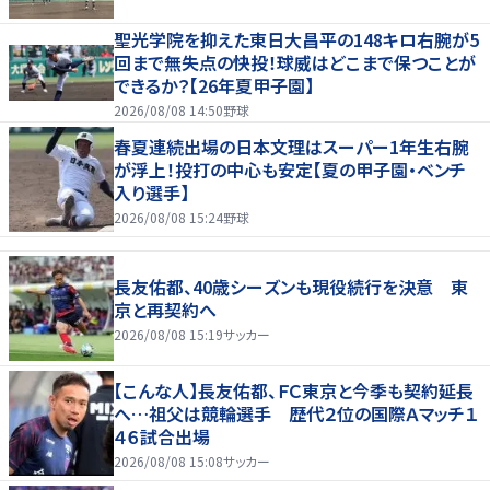
聖光学院を抑えた東日大昌平の148キロ右腕が5
回まで無失点の快投！球威はどこまで保つことが
できるか？【26年夏甲子園】
2026/08/08 14:50
野球
春夏連続出場の日本文理はスーパー1年生右腕
が浮上！投打の中心も安定【夏の甲子園・ベンチ
入り選手】
2026/08/08 15:24
野球
長友佑都、40歳シーズンも現役続行を決意 東
京と再契約へ
2026/08/08 15:19
サッカー
【こんな人】長友佑都、ＦＣ東京と今季も契約延長
へ…祖父は競輪選手 歴代２位の国際Ａマッチ１
４６試合出場
2026/08/08 15:08
サッカー