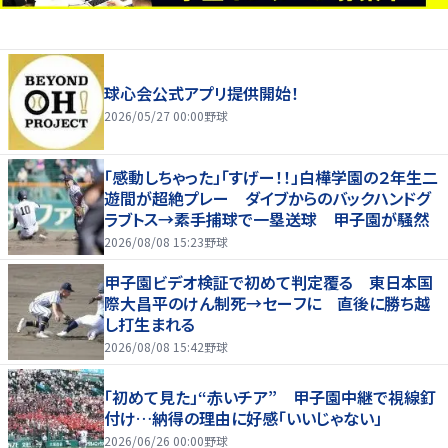
球心会公式アプリ提供開始！
2026/05/27 00:00
野球
「感動しちゃった」「すげー！！」白樺学園の２年生二
遊間が超絶プレー ダイブからのバックハンドグ
ラブトス→素手捕球で一塁送球 甲子園が騒然
2026/08/08 15:23
野球
甲子園ビデオ検証で初めて判定覆る 東日本国
際大昌平のけん制死→セーフに 直後に勝ち越
し打生まれる
2026/08/08 15:42
野球
「初めて見た」“赤いチア” 甲子園中継で視線釘
付け…納得の理由に好感「いいじゃない」
2026/06/26 00:00
野球