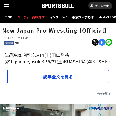
今日の予定
TOP
バーチャル高校野球
インターハイ
東京六大学野球
dodaSPO
（新しいタブ
New Japan Pro-Wrestling 【Official】
2016.05.12 11:46
【2週連続企画！】5/14(土)田口隆祐
（@taguchiryusuke）！5/21(土)KUASHIDA（@KUSHI…
記事全文を見る
その他競技