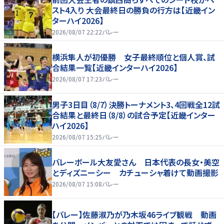
スト4入り 大会最終日の勝負の行方は【近畿イン
ターハイ2026】
2026/08/07 22:22
バレー
横浜隼人が初優勝 女子最終順位と個人賞、試
合結果一覧【近畿インターハイ2026】
2026/08/07 17:23
バレー
男子3日目（8/7）決勝トーナメント3、4回戦全12試
合結果と最終日（8/8）の試合予定【近畿インター
ハイ2026】
2026/08/07 15:25
バレー
バレーボール大友愛さん 日本代表の長女・美空
とディズニーシー カチューシャ着けて動画撮影
2026/08/07 15:08
バレー
【バレー】佐藤淑乃が乃木坂46ライブ観戦 動画