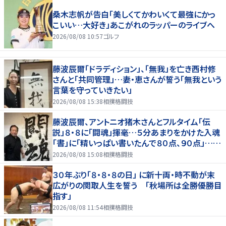
桑木志帆が告白「美しくてかわいくて最強にかっ
こいい…大好き」あこがれのラッパーのライブへ
2026/08/08 10:57
ゴルフ
藤波辰爾「ドラディション」、「無我」を亡き西村修
さんと「共同管理」…妻・恵さんが誓う「無我という
言葉を守っていきたい」
2026/08/08 15:38
相撲格闘技
藤波辰爾、アントニオ猪木さんとフルタイム「伝
説」８・８に「闘魂」揮毫…５分あまりをかけた入魂
「書」に「精いっぱい書いたんで８０点、９０点」…
「人間・藤波辰爾展」開催
2026/08/08 15:08
相撲格闘技
３０年ぶり「８・８・８の日」 に新十両・時不動が末
広がりの関取人生を誓う 「秋場所は全勝優勝目
指す」
2026/08/08 11:54
相撲格闘技