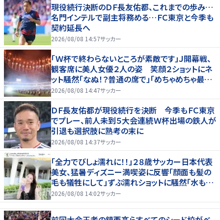
現役続行決断のＤＦ長友佑都、これまでの歩み…
名門インテルで副主将務める…ＦＣ東京と今季も
契約延長へ
2026/08/08 14:57
サッカー
「Ｗ杯で終わらないところが素敵です」Ｊ開幕戦、
観客席に美人女優２人の姿 笑顔２ショットにネ
ット騒然「なぬ！？普通の席で」「めちゃめちゃ最上
級に可愛すぎ」
2026/08/08 14:47
サッカー
ＤＦ長友佑都が現役続行を決断 今季もＦＣ東京
でプレー、前人未到５大会連続Ｗ杯出場の鉄人が
引退も選択肢に熟考の末に
2026/08/08 14:37
サッカー
「全力でびしょ濡れに！！」２８歳サッカー日本代表
美女、猛暑ディズニー満喫姿に反響「顔面も髪の
毛も犠牲にして」ずぶ濡れショットに騒然「水も滴
る」「女優さんかと」
2026/08/08 14:02
サッカー
前回大会王者の鎮西高らすべてのシード校がベ