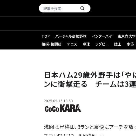
TOP
バーチャル高校野球
インターハイ
東京六大学
相撲・格闘技
テニス
卓球
ラグビー
陸上
水泳
日本ハム29歳外野手は「や
ンに衝撃走る チームは3連
2025.09.15 18:53
浅間は昇格即、3ランと豪快にアーチを放っ
スコンF）に12―5と勝利。…