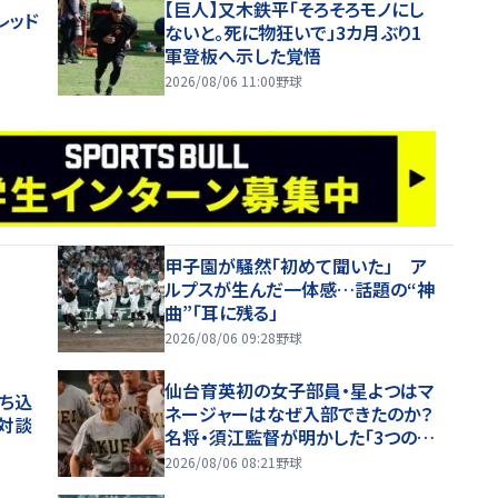
【巨人】又木鉄平「そろそろモノにし
レッド
ないと。死に物狂いで」3カ月ぶり1
軍登板へ示した覚悟
2026/08/06 11:00
野球
甲子園が騒然「初めて聞いた」 ア
ルプスが生んだ一体感…話題の“神
曲”「耳に残る」
2026/08/06 09:28
野球
仙台育英初の女子部員・星よつはマ
ち込
ネージャーはなぜ入部できたのか？
対談
名将・須江監督が明かした「3つの条
件」【26年夏甲子園】
2026/08/06 08:21
野球