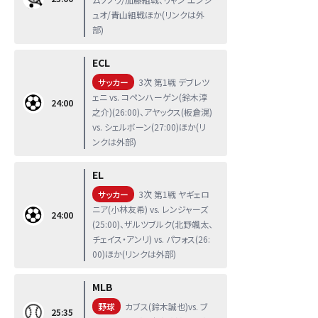
ュオ/青山組戦ほか(リンクは外
部)
ECL
サッカー
3次 第1戦 デブレツ
ェニ vs. コペンハーゲン(鈴木淳
24:00
之介)(26:00)、アヤックス(板倉滉)
vs. シェルボーン(27:00)ほか(リ
ンクは外部)
EL
サッカー
3次 第1戦 ヤギェロ
ニア(小林友希) vs. レンジャーズ
24:00
(25:00)、ザルツブルク(北野颯太、
チェイス・アンリ) vs. パフォス(26:
00)ほか(リンクは外部)
MLB
野球
カブス(鈴木誠也)vs. ブ
25:35