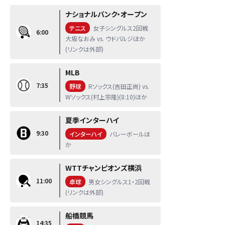
ナショナルバンク・オープン
テニス
女子シングルス2回戦
6:00
大坂なおみ vs. ウドバルジほか
(リンクは外部)
MLB
7:35
野球
Rソックス(吉田正尚) vs.
Wソックス(村上宗隆)(8:10)ほか
夏季インターハイ
9:30
インターハイ
バレーボールほ
か
WTTチャンピオンズ横浜
11:00
卓球
男女シングルス1・2回戦
(リンクは外部)
船橋競馬
14:35