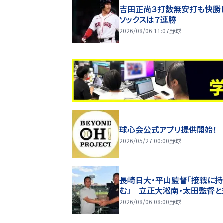
吉田正尚３打数無安打も快勝
ソックスは７連勝
2026/08/06 11:07
野球
球心会公式アプリ提供開始！
2026/05/27 00:00
野球
長崎日大・平山監督「接戦に持
む」 立正大淞南・太田監督と
2026/08/06 08:00
野球