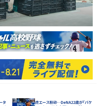
ータ
虎エース粉砕…DeNA22歳が「バケ