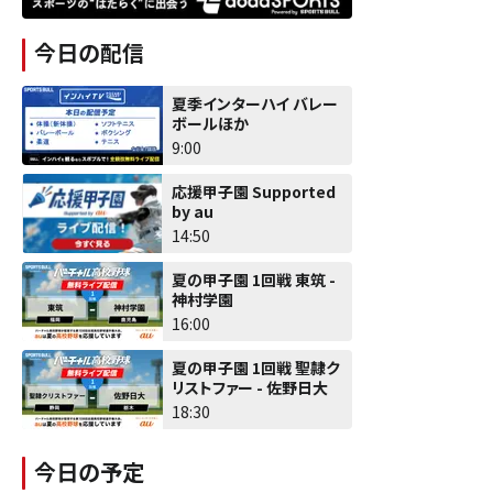
今日の配信
夏季インターハイ バレー
ボールほか
9:00
応援甲子園 Supported
by au
14:50
夏の甲子園 1回戦 東筑 -
神村学園
16:00
夏の甲子園 1回戦 聖隷ク
リストファー - 佐野日大
18:30
今日の予定