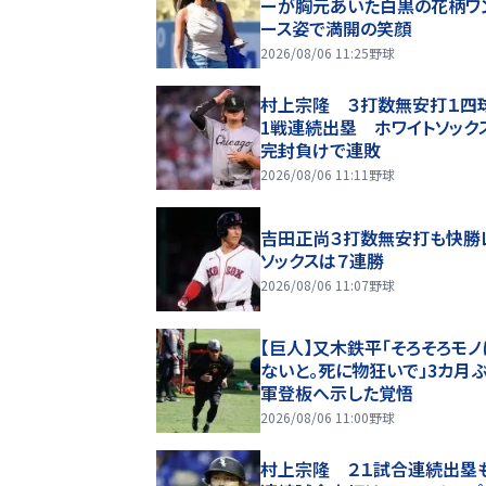
ーが胸元あいた白黒の花柄ワ
ース姿で満開の笑顔
2026/08/06 11:25
野球
村上宗隆 ３打数無安打１四
1戦連続出塁 ホワイトソック
完封負けで連敗
2026/08/06 11:11
野球
吉田正尚３打数無安打も快勝
ソックスは７連勝
2026/08/06 11:07
野球
【巨人】又木鉄平「そろそろモノ
ないと。死に物狂いで」3カ月ぶ
軍登板へ示した覚悟
2026/08/06 11:00
野球
村上宗隆 ２１試合連続出塁