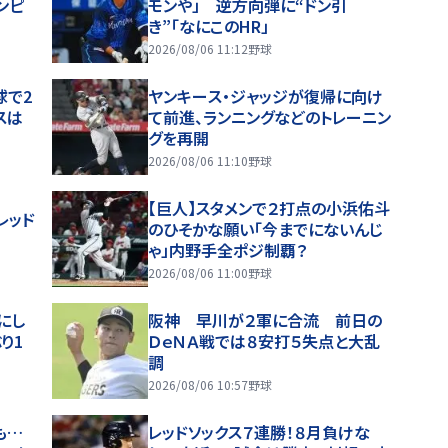
ンピ
モンや」 逆方向弾に“ドン引
き”「なにこのHR」
2026/08/06 11:12
野球
球で2
ヤンキース・ジャッジが復帰に向け
スは
て前進、ランニングなどのトレーニン
グを再開
2026/08/06 11:10
野球
【巨人】スタメンで２打点の小浜佑斗
レッド
のひそかな願い「今までにないんじ
ゃ」内野手全ポジ制覇？
2026/08/06 11:00
野球
にし
阪神 早川が２軍に合流 前日の
り1
ＤｅＮＡ戦では８安打５失点と大乱
調
2026/08/06 10:57
野球
も…
レッドソックス７連勝！８月負けな