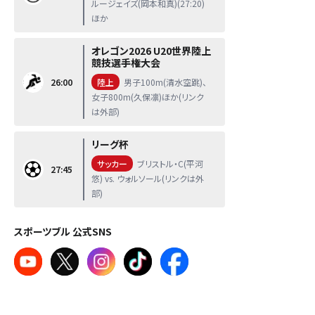
ルージェイズ(岡本和真)(27:20)
ほか
オレゴン2026 U20世界陸上
競技選手権大会
26:00
陸上
男子100m(清水空跳)、
女子800m(久保凛)ほか(リンク
は外部)
リーグ杯
サッカー
ブリストル・C(平河
27:45
悠) vs. ウォルソール(リンクは外
部)
スポーツブル 公式SNS