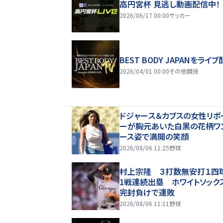
高円宮杯 見逃し動画配信中！
2026/06/17 00:00
サッカー
BEST BODY JAPANをライブ
2026/04/01 00:00
その他競技
ドジャース＆カブスの女性リポ
ーが胸元あいた白黒の花柄ワ
ース姿で満開の笑顔
2026/08/06 11:25
野球
村上宗隆 ３打数無安打１四
1戦連続出塁 ホワイトソック
完封負けで連敗
2026/08/06 11:11
野球