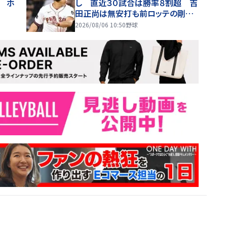
 ホ
し 直近３０試合は勝率８割超 吉
田正尚は無安打も前ロッテの剛腕
が好リリーフ
2026/08/06 10:50
野球