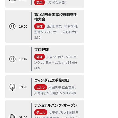
競馬
(リンクは外部)
第108回全国高校野球選手
権大会
16:00
野球
1回戦 東筑 - 神村学園、
聖隷クリストファー - 佐野日大(1
8:30)
プロ野球
野球
広島 vs. 巨人、ソフトバ
17:45
ンク vs. 日本ハム(ともに18:00)
ほか
ウィンダム選手権初日
19:50
ゴルフ
米国男子 松山英樹、
久常涼らが出場(リンクは外部)
ナショナルバンク・オープン
テニス
女子ダブルス1回戦 サ
23:00
ムソノワ/加藤組戦、リャン エンシ