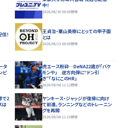
中！
2026/06/30 00:00
野球
王貞治・栗山英樹にとっての甲子園
配信！
とは
2026/06/15 00:00
野球
ータ
虎エース粉砕…DeNA22歳が「バケ
ンピ
モンや」 逆方向弾に“ドン引
き”「なにこのHR」
2026/08/06 11:12
野球
球で2
ヤンキース・ジャッジが復帰に向け
スは
て前進、ランニングなどのトレーニン
グを再開
2026/08/06 11:10
野球