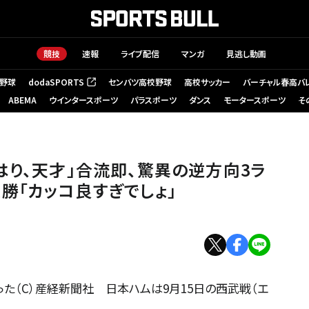
競技
速報
ライブ配信
マンガ
見逃し動画
野球
dodaSPORTS
センバツ高校野球
高校サッカー
バーチャル春高バ
（新しいタブで開く）
ABEMA
ウインタースポーツ
パラスポーツ
ダンス
モータースポーツ
そ
はり、天才」合流即、驚異の逆方向3ラ
勝「カッコ良すぎでしょ」
た（C）産経新聞社 日本ハムは9月15日の西武戦（エ