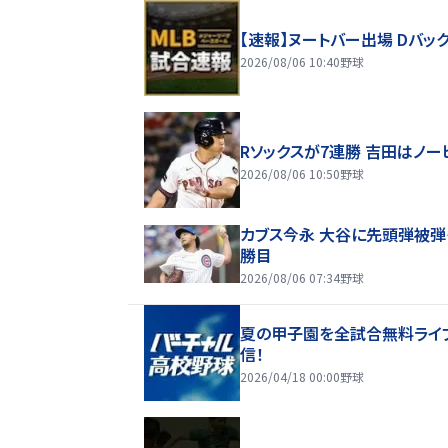
【速報】ヌートバー出場 Dバッ
2026/08/06 10:40
野球
Rソックスが7連勝 吉田はノー
2026/08/06 10:50
野球
カブス今永 大谷に先頭弾被弾
勝目
2026/08/06 07:34
野球
夏の甲子園を全試合無料ライ
信！
2026/04/18 00:00
野球