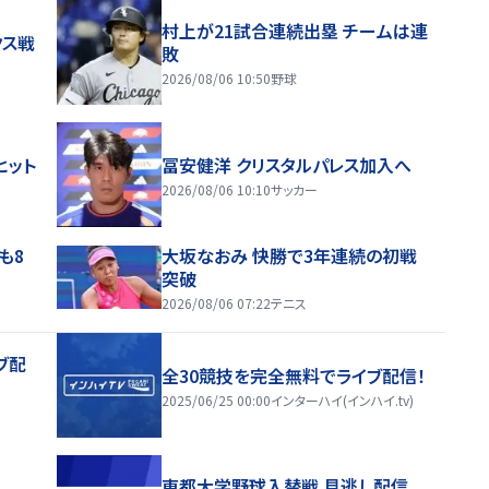
村上が21試合連続出塁 チームは連
クス戦
敗
2026/08/06 10:50
野球
ヒット
冨安健洋 クリスタルパレス加入へ
2026/08/06 10:10
サッカー
も8
大坂なおみ 快勝で3年連続の初戦
突破
2026/08/06 07:22
テニス
ブ配
全30競技を完全無料でライブ配信！
2025/06/25 00:00
インターハイ(インハイ.tv)
東都大学野球入替戦 見逃し配信