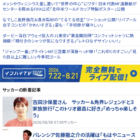
メッシやヴィニシウス差し置いて“世界の中心”にワタ！ 日本代表MF遠藤航が
センターを務めるFIFA公式｢北中米ワールドカップ特製ポスター｣公開
なでしこ長野風花＆清水梨紗の“てるてる坊主”ツーショット公開！リバプール
女子コンビの｢かわいすぎる｣姿も…｢手術跡が痛々しい｣
ダービー当日アウェイ投入のJ1東京V“黄金期回帰”コンフィットシャツに熱
視線！｢襟付きのシャツが気になりすぎる｣｢レトロなデザインいい！｣
｢ジャンプ一番｣ブライトンMF三笘薫が渾身ヘッド弾！｢これ叩くのすごい｣｢見
た目以上に難しい｣今季初ゴール
サッカー
の新着記事
吉田沙保里さん サッカー＆角界レジェンドと３
家族旅行「このトリオ最高に好き」「めっちゃ楽しそ
う」
2026/08/08 07:00
サッカー
バレンシア佐藤龍之介の活躍は「もはやニュース