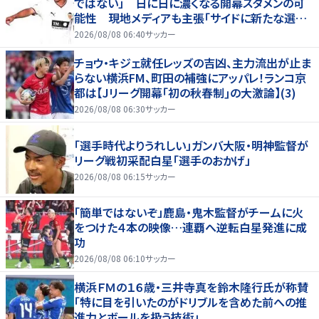
ではない」 日に日に濃くなる開幕スタメンの可
能性 現地メディアも主張「サイドに新たな選択
肢を提供する」
2026/08/08 06:40
サッカー
チョウ・キジェ就任レッズの吉凶、主力流出が止ま
らない横浜FM、町田の補強にアッパレ！ランコ京
都は【Jリーグ開幕｢初の秋春制｣の大激論】(3)
2026/08/08 06:30
サッカー
「選手時代よりうれしい」ガンバ大阪・明神監督が
リーグ戦初采配白星「選手のおかげ」
2026/08/08 06:15
サッカー
「簡単ではないぞ」鹿島・鬼木監督がチームに火
をつけた４本の映像…連覇へ逆転白星発進に成
功
2026/08/08 06:10
サッカー
横浜ＦＭの１６歳・三井寺真を鈴木隆行氏が称賛
「特に目を引いたのがドリブルを含めた前への推
進力とボールを扱う技術」