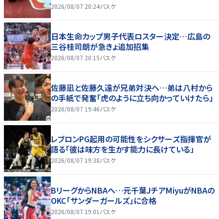
2026/08/07 20:24
バスケ
日本生命カップ男子代表ロスター決定…広島の
三谷桂司朗が急きょ追加招集
2026/08/07 20:15
バスケ
佐藤凪と佐藤久遠が兄弟対決へ…弟は八村から
の手紙で発奮「虎のように立ち向かっていけたら」
2026/08/07 19:46
バスケ
レブロンPG起用の可能性をシクサーズ指揮官が
語る「彼は味方を生かす能力に長けている」
2026/08/07 19:38
バスケ
BリーグからNBAへ…元千葉JチアMiyuがNBAの
OKC「サンダーガールズ」に合格
2026/08/07 19:01
バスケ