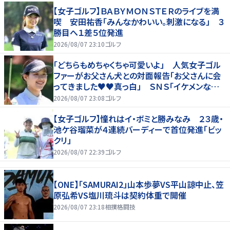
【女子ゴルフ】ＢＡＢＹＭＯＮＳＴＥＲのライブを満
喫 安田祐香「みんなかわいい。刺激になる」 ３
勝目へ１差５位発進
2026/08/07 23:10
ゴルフ
「どちらもめちゃくちゃ可愛いよ」 人気女子ゴル
ファーがお父さん犬との対面報告「お父さんに会
ってきました♥♥真っ白」 ＳＮＳ「イケメンなお
父さん」「白戸家入りするんですか？」
2026/08/07 23:08
ゴルフ
【女子ゴルフ】憧れはイ・ボミと勝みなみ ２３歳・
池ケ谷瑠菜が４連続バーディーで首位発進「ビッ
クリ」
2026/08/07 22:39
ゴルフ
【ONE】「SAMURAI2」山本歩夢VS平山諒中止、笠
原弘希VS塩川琉斗は契約体重で開催
2026/08/07 23:18
相撲格闘技