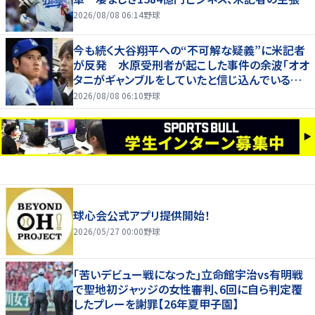
2026/08/08 06:14
野球
今も続く大谷翔平への“不可解な疑義”に米記者
が反発 水原受刑者が起こした事件の余波「オオ
タニがギャンブルをしていたと信じ込んでいる人
が一定数いる」
2026/08/08 06:10
野球
球心会公式アプリ提供開始！
2026/05/27 00:00
野球
｢苦いデビュー戦になった｣立命館宇治vs有明戦
で聖地初ジャッジの女性審判、6回に自ら判定覆
したプレーを謝罪【26年夏甲子園】