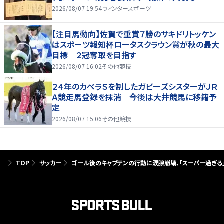
2026/08/07 19:54
ウィンタースポーツ
【注目馬動向】佐賀で重賞７勝のサキドリトッケン
はスポーツ報知杯ロータスクラウン賞が秋の最大
目標 ２冠奪取を目指す
2026/08/07 16:02
その他競技
２４年のカペラＳを制したガビーズシスターがＪＲ
Ａ競走馬登録を抹消 今後は大井競馬に移籍予
定
2026/08/07 15:06
その他競技
TOP
サッカー
ゴール後のキャプテンの行動に涙腺崩壊、｢スーパー過ぎる