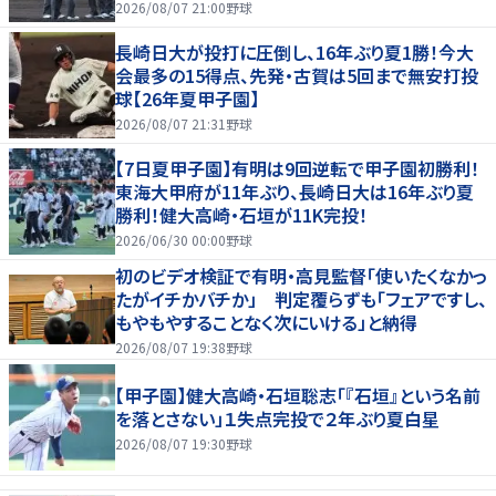
2026/08/07 21:00
野球
長崎日大が投打に圧倒し、16年ぶり夏1勝！今大
会最多の15得点、先発・古賀は5回まで無安打投
球【26年夏甲子園】
2026/08/07 21:31
野球
【7日夏甲子園】有明は9回逆転で甲子園初勝利！
東海大甲府が11年ぶり、長崎日大は16年ぶり夏
勝利！健大高崎・石垣が11K完投！
2026/06/30 00:00
野球
初のビデオ検証で有明・高見監督「使いたくなかっ
たがイチかバチか」 判定覆らずも「フェアですし、
もやもやすることなく次にいける」と納得
2026/08/07 19:38
野球
【甲子園】健大高崎・石垣聡志「『石垣』という名前
を落とさない」１失点完投で２年ぶり夏白星
2026/08/07 19:30
野球