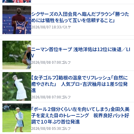
シクサーズの入団会見へ臨んだブラウン「勝つた
めには犠牲を払って互いを信頼すること」
2026/08/07 18:33
バスケ
ニーマン首位キープ 浅地洋佑は12位に後退／LI
V
2026/08/08 07:00
ゴルフ
【女子ゴルフ】箱根の温泉でリフレッシュ「自然に
癒やされた」 人気プロ・吉沢柚月は１差５位発
進
2026/08/08 07:00
ゴルフ
「ボール２個分くらい左を向いてしまう」金田久美
子を変えた目のトレーニング 視界良好パット好
調で１０年ぶり首位発進
2026/08/08 05:30
ゴルフ