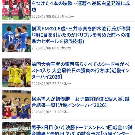
をつけた４本の映像…連覇へ逆転白星発進に成
功
2026/08/08 06:10
サッカー
横浜ＦＭの１６歳・三井寺真を鈴木隆行氏が称賛
「特に目を引いたのがドリブルを含めた前への推
進力とボールを扱う技術」
2026/08/08 06:05
サッカー
前回大会王者の鎮西高らすべてのシード校がベ
スト4入り 大会最終日の勝負の行方は【近畿イン
ターハイ2026】
2026/08/07 22:22
バレー
横浜隼人が初優勝 女子最終順位と個人賞、試
合結果一覧【近畿インターハイ2026】
2026/08/07 17:23
バレー
男子3日目（8/7）決勝トーナメント3、4回戦全12試
合結果と最終日（8/8）の試合予定【近畿インター