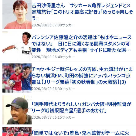
吉田沙保里さん サッカー＆角界レジェンドと３
家族旅行「このトリオ最高に好き」「めっちゃ楽しそ
う」
2026/08/08 07:00
サッカー
バレンシア佐藤龍之介の活躍は「もはやニュース
ではない」 日に日に濃くなる開幕スタメンの可
能性 現地メディアも主張「サイドに新たな選択
肢を提供する」
2026/08/08 06:40
サッカー
チョウ・キジェ就任レッズの吉凶、主力流出が止ま
らない横浜FM、町田の補強にアッパレ！ランコ京
都は【Jリーグ開幕｢初の秋春制｣の大激論】(3)
2026/08/08 06:30
サッカー
「選手時代よりうれしい」ガンバ大阪・明神監督が
リーグ戦初采配白星「選手のおかげ」
2026/08/08 06:15
サッカー
「簡単ではないぞ」鹿島・鬼木監督がチームに火