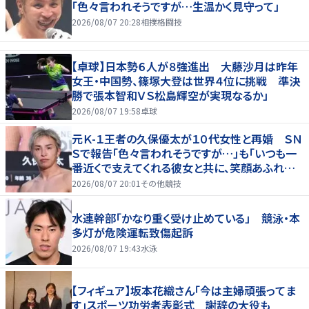
「色々言われそうですが…生温かく見守って」
2026/08/07 20:28
相撲格闘技
【卓球】日本勢６人が８強進出 大藤沙月は昨年
女王・中国勢、篠塚大登は世界４位に挑戦 準決
勝で張本智和ＶＳ松島輝空が実現なるか」
2026/08/07 19:58
卓球
元Ｋ-１王者の久保優太が１０代女性と再婚 ＳＮ
Ｓで報告「色々言われそうですが…」も「いつも一
番近くで支えてくれる彼女と共に、笑顔あふれる
家庭を築いていきたい」
2026/08/07 20:01
その他競技
水連幹部「かなり重く受け止めている」 競泳・本
多灯が危険運転致傷起訴
2026/08/07 19:43
水泳
【フィギュア】坂本花織さん「今は主婦頑張ってま
す」スポーツ功労者表彰式 謝辞の大役も