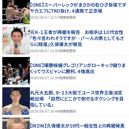
【ONE】スーパーレックがまさかの右ひざ負傷でダ
ヤカエフにTKO負け、４連敗で正念場
2026/08/07 22:57
相撲格闘技
元Ｋ-１王者が再婚を報告 お相手は１０代女性
「色々言われそうですが…」「一人の男としてもさ
らに精進」久保優太が報告
2026/08/07 22:45
相撲格闘技
【ONE】優勝候補グレゴリアンがローキック蹴りま
くってウスビャンに勝利、４強進出
2026/08/07 22:30
相撲格闘技
丸元大五郎、９・２３大阪でユース世界王座決定
戦出場 「自然にどこかで倒せるボクシングを目
指している」
2026/08/07 20:44
相撲格闘技
【RIZIN】久保優太が10代一般女性との再婚発表