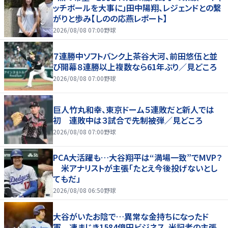
ッチボールを大事に」田中陽翔、レジェンドとの繋
がりと歩み【しのの応燕レポート】
2026/08/08 07:00
野球
７連勝中ソフトバンク上茶谷大河、前田悠伍と並
び開幕８連勝以上複数なら61年ぶり／見どころ
2026/08/08 07:00
野球
巨人竹丸和幸、東京ドーム５連敗だと新人では
初 連敗中は３試合で先制被弾／見どころ
2026/08/08 07:00
野球
PCA大活躍も…大谷翔平は“満場一致”でMVP？
米アナリストが主張「たとえ今後投げないとし
てもだ」
2026/08/08 06:50
野球
大谷がいたお陰で…異常な金持ちになったド
軍 凄まじき1584億円ビジネス、米記者の主張