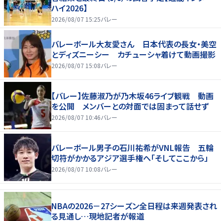
ハイ2026】
2026/08/07 15:25
バレー
バレーボール大友愛さん 日本代表の長女・美空
とディズニーシー カチューシャ着けて動画撮影
2026/08/07 15:08
バレー
【バレー】佐藤淑乃が乃木坂46ライブ観戦 動画
を公開 メンバーとの対面では固まって話せず
2026/08/07 10:46
バレー
バレーボール男子の石川祐希がVNL報告 五輪
切符がかかるアジア選手権へ「そしてここから」
2026/08/07 10:08
バレー
NBAの2026－27シーズン全日程は来週発表され
る見通し…現地記者が報道