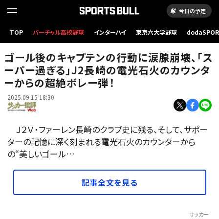
今日の予定
TOP
バーチャル高校野球
インターハイ
東京六大学野球
dodaSPO
Ｖ・ファーレン長崎のサポーターも涙した。 撮影／中地拓也
（新しいタブ
ゴール後のキャプテンの行動に涙腺崩壊、｢ス
ーパー過ぎる｣J2長崎の電光石火のカウンタ
ーからの超絶ボレー弾！
2025.09.15 18:30
Ｊ２Ｖ・ファーレン長崎のクラブ史に残る、そして、サポー
ターの記憶に深く刻まれる電光石火のカウンターから
の“美しいゴール…
記事全文を見る
サッカー