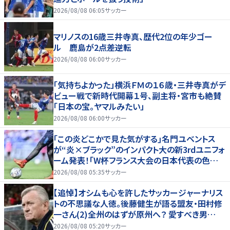
2026/08/08 06:05
サッカー
マリノスの16歳三井寺真、歴代2位の年少ゴー
ル 鹿島が2点差逆転
2026/08/08 06:00
サッカー
「気持ちよかった」横浜ＦＭの１６歳・三井寺真がデ
ビュー戦で新時代開幕１号、副主将・宮市も絶賛
「日本の宝。ヤマルみたい」
2026/08/08 06:00
サッカー
｢この炎どこかで見た気がする｣名門ユベントス
が“炎×ブラック”のインパクト大の新3rdユニフォ
ーム発表！｢W杯フランス大会の日本代表の色違
いを感じさせる｣
2026/08/08 05:35
サッカー
【追悼】オシムも心を許したサッカージャーナリス
トの不思議な人徳。後藤健生が語る盟友・田村修
一さん(2)全州のはずが原州へ？ 愛すべき男
の“大迷子”伝説
2026/08/08 05:20
サッカー