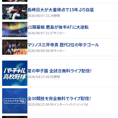
長崎日大が大量得点で15年ぶり白星
2026/08/07 21:29
野球
J1開幕戦 鹿島が後半ATに大逆転
2026/08/07 21:37
サッカー
マリノス三井寺真 歴代2位の年少ゴール
2026/08/08 06:00
サッカー
夏の甲子園 全試合無料ライブ配信！
2026/04/15 00:00
野球
全30競技を完全無料でライブ配信！
2025/06/22 00:00
インターハイ(インハイ.tv)