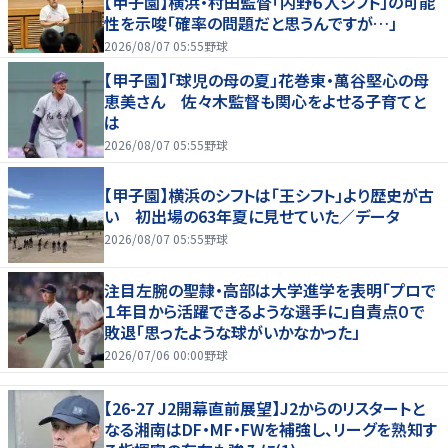
【甲子園】横浜・村田監督「内野６人シフト」の可能
性を示唆「確率の問題だと思うんですが…」
2026/08/07 05:55
野球
【甲子園】「球児の母の夏」花巻東・萬谷堅心の母
恵美さん 佐々木監督も関心をよせる子育てと
は
2026/08/07 05:55
野球
【甲子園】横浜のシフトは「王シフト」より歴史が古
い 初出場の63年夏に見せていた／データ
2026/08/07 05:55
野球
注目左腕の聖隷・高部は大学進学を表明「プロで
１年目から活躍できるような選手に」自責点０で
敗退「思ったような球がいかなかった」
2026/07/06 00:00
野球
【26-27 J2開幕直前展望】J2からのリスタートと
なる湘南はDF・MF・FWを補強し、リーグを熟知す