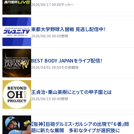
2026/06/17 00:00
サッカー
東都大学野球入替戦 見逃し配信中！
2026/06/30 00:00
野球
BEST BODY JAPANをライブ配信！
2026/04/01 00:00
その他競技
王貞治・栗山英樹にとっての甲子園とは
2026/06/15 00:00
野球
【阪神】巨砲デルミス・ガルシアの出現で「６番」問
題に新たな展開 多彩なタイプが選択肢に