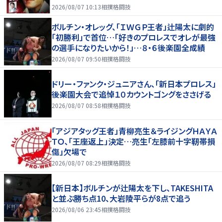
2026/08/07 10:13
相撲格闘技
ボルチン・オレッグ、「ＩＷＧＰ王者」辻陽太に劇的
「初勝利」で首位…「好きのプロレスでオレが最強
の選手になりたいから！」…８・６後楽園全成績
2026/08/07 09:50
相撲格闘技
ドリー・ファンク・ジュニアさん、「新日本プロレス」
後楽園大会で追悼１０カウントゴングをささげる
2026/08/07 08:58
相撲格闘技
「アジアタッグ王者」青柳亮生＆ライジングＨＡＹＡ
ＴＯ、「王座返上」決定…亮生「左膝前十字靭帯損
傷」欠場で
2026/08/07 08:29
相撲格闘技
【新日本】ボルチンが辻陽太を下し、TAKESHITA
と並ぶ勝ち点10、大岩陵平らが8点で追う
2026/08/06 23:45
相撲格闘技