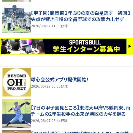
【甲子園】鶴岡東２年ぶりの夏の白星逃す 初回３
失点が響き自慢の全員野球での攻撃力出せず
2026/08/07 11:08
野球
球心会公式アプリ提供開始！
2026/05/27 00:00
野球
【7日の甲子園見どころ】東海大甲府VS鶴岡東、両
チームの2年生投手の出来が勝敗のカギを握る
2026/08/07 06:44
野球