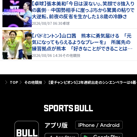
【卓球】張本美和「今日は涙ない」、笑顔で８強入り
の裏側…中国勢相手に崖っぷちから驚異の粘りで
大逆転、前夜の反省を生かした１８歳の冷静さ
2026/08/07 06:30
卓球
【バドミントン】山口茜 熊本に勇気届ける 「元
気になってもらえるようなプレーを」 所属先の
練習拠点が熊本 「好きなことができることは当
たり前じゃない」
2026/08/06 14:36
その他競技
TOP
その他競技
【愛チャンピオンS】2年連続出走のシンエンペラーは6
アプリ版