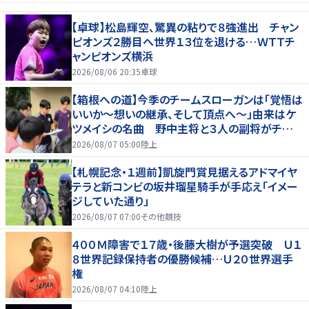
【卓球】松島輝空、驚異の粘りで８強進出 チャン
ピオンズ２勝目へ世界１３位を退ける…ＷＴＴチ
ャンピオンズ横浜
2026/08/06 20:35
卓球
【箱根への道】今季のチームスローガンは「覚悟は
いいか～想いの継承、そして頂点へ～」由来はケ
ツメイシの名曲 野中主将と３人の副将がチーム
を引っ張る…夏合宿特集第１弾、国学院大
2026/08/07 05:00
陸上
【札幌記念・１週前】凱旋門賞見据えるアドマイヤ
テラと新コンビの坂井瑠星騎手が手応え「イメー
ジしていた通り」
2026/08/07 07:00
その他競技
４００Ｍ障害で１７歳・後藤大樹が予選突破 Ｕ１
８世界記録保持者の優勝候補…Ｕ２０世界選手
権
2026/08/07 04:10
陸上