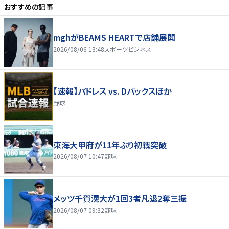
おすすめの記事
mghがBEAMS HEARTで店舗展開
2026/08/06 13:48
スポーツビジネス
【速報】パドレス vs. Dバックスほか
野球
東海大甲府が11年ぶり初戦突破
2026/08/07 10:47
野球
メッツ千賀滉大が1回3者凡退2奪三振
2026/08/07 09:32
野球