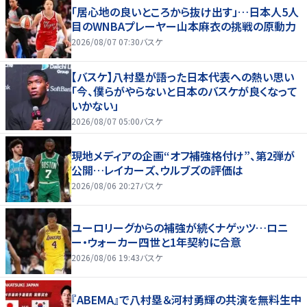
「居心地の良いところから抜け出す」…日本人5人
目のWNBAプレーヤー山本麻衣の挑戦の原動力
2026/08/07 07:30
バスケ
【バスケ】八村塁が語った日本代表への熱い思い
「今、僕らがやらないと日本のバスケが良くなって
いかない」
2026/08/07 05:00
バスケ
現地メディアの企画“オフ補強格付け”、第2弾が
公開…レイカーズ、ウルブズの評価は
2026/08/06 20:27
バスケ
ユーロリーグからの補強が続くナゲッツ…ロニ
ー・ウォーカー四世と1年契約に合意
2026/08/06 19:43
バスケ
『ABEMA』で八村塁＆河村勇輝の共演を無料生中