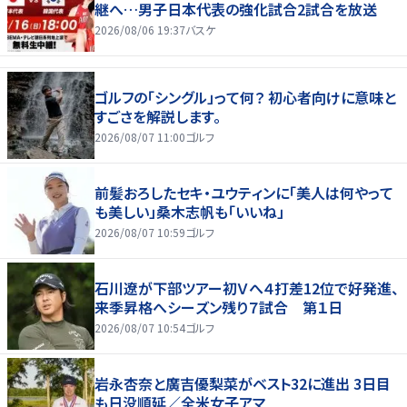
継へ…男子日本代表の強化試合2試合を放送
2026/08/06 19:37
バスケ
ゴルフの「シングル」って何？ 初心者向けに意味と
すごさを解説します。
2026/08/07 11:00
ゴルフ
前髪おろしたセキ・ユウティンに「美人は何やって
も美しい」桑木志帆も「いいね」
2026/08/07 10:59
ゴルフ
石川遼が下部ツアー初Ｖへ４打差12位で好発進、
来季昇格へシーズン残り７試合 第１日
2026/08/07 10:54
ゴルフ
岩永杏奈と廣吉優梨菜がベスト32に進出 3日目
も日没順延／全米女子アマ