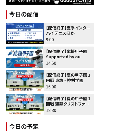
今日の配信
【配信終了】夏季インター
ハイ テニスほか
9:00
【配信終了】応援甲子園
Supported by au
14:50
【配信終了】夏の甲子園 1
回戦 東筑 - 神村学園
16:00
【配信終了】夏の甲子園 1
回戦 聖隷クリストファー -
佐野日大
18:30
今日の予定