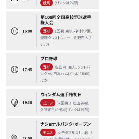
競馬
(リンクは外部)
第108回全国高校野球選手
権大会
16:00
野球
1回戦 東筑 - 神村学園、
聖隷クリストファー - 佐野日大(1
8:30)
プロ野球
野球
広島 vs. 巨人、ソフトバ
17:45
ンク vs. 日本ハム(ともに18:00)
ほか
ウィンダム選手権初日
19:50
ゴルフ
米国男子 松山英樹、
久常涼らが出場(リンクは外部)
ナショナルバンク・オープン
テニス
女子ダブルス1回戦 サ
23:00
ムソノワ/加藤組戦、リャン エンシ