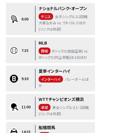
ナショナルバンク・オープン
テニス
女子シングルス2回戦
6:00
大坂なおみ vs. ウドバルジほか
(リンクは外部)
MLB
7:35
野球
Rソックス(吉田正尚) vs.
Wソックス(村上宗隆)(8:10)ほか
夏季インターハイ
9:30
インターハイ
バレーボールほ
か
WTTチャンピオンズ横浜
11:00
卓球
男女シングルス1・2回戦
(リンクは外部)
船橋競馬
14:35