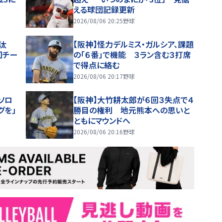
える球団記録更新
2026/08/06 20:25
野球
汰
【阪神】怪力デルミス・ガルシア、課題
回チー
の「６番」で機能 ３ラン含む３打席
で得点に絡む
2026/08/06 20:17
野球
ソロ
【阪神】大竹耕太郎が６回３失点で４
グを」
勝目の権利 地元熊本への思いと
ともにマウンドへ
2026/08/06 20:16
野球