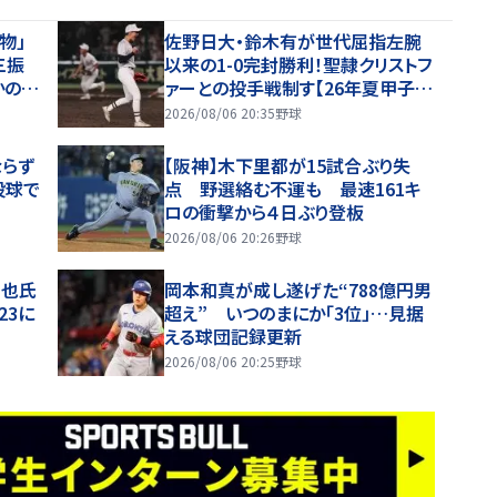
物」
佐野日大・鈴木有が世代屈指左腕
三振
以来の1-0完封勝利！聖隷クリストフ
かの落
ァーとの投手戦制す【26年夏甲子
園】
2026/08/06 20:35
野球
ならず
【阪神】木下里都が15試合ぶり失
投球で
点 野選絡む不運も 最速161キ
ロの衝撃から４日ぶり登板
2026/08/06 20:26
野球
智也氏
岡本和真が成し遂げた“788億円男
23に
超え” いつのまにか「3位」…見据
える球団記録更新
2026/08/06 20:25
野球