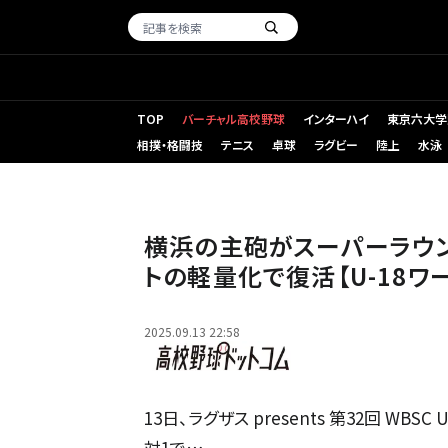
TOP
バーチャル高校野球
インターハイ
東京六大学
相撲・格闘技
テニス
卓球
ラグビー
陸上
水泳
阿部葉太（横浜）
横浜の主砲がスーパーラウン
トの軽量化で復活【U-18ワ
2025.09.13 22:58
13日、ラグザス presents 第32回 WB
対1で…