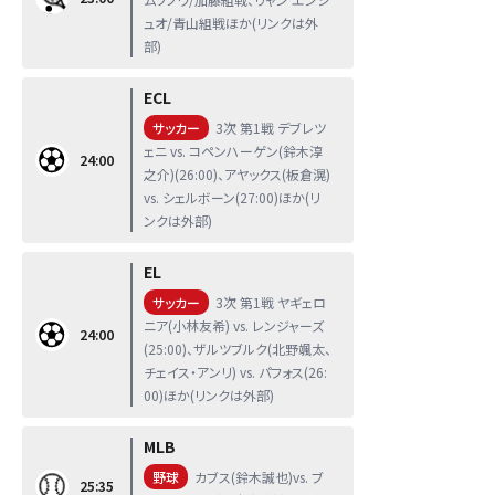
ュオ/青山組戦ほか(リンクは外
部)
ECL
サッカー
3次 第1戦 デブレツ
ェニ vs. コペンハーゲン(鈴木淳
24:00
之介)(26:00)、アヤックス(板倉滉)
vs. シェルボーン(27:00)ほか(リ
ンクは外部)
EL
サッカー
3次 第1戦 ヤギェロ
ニア(小林友希) vs. レンジャーズ
24:00
(25:00)、ザルツブルク(北野颯太、
チェイス・アンリ) vs. パフォス(26:
00)ほか(リンクは外部)
MLB
野球
カブス(鈴木誠也)vs. ブ
25:35