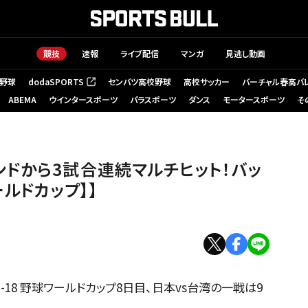
競技
速報
ライブ配信
マンガ
見逃し動画
野球
dodaSPORTS
センバツ高校野球
高校サッカー
バーチャル春高バ
（新しいタブで開く）
ABEMA
ウインタースポーツ
パラスポーツ
ダンス
モータースポーツ
そ
ドから3試合連続マルチヒット！バッ
ールドカップ】】
SC U-18 野球ワールドカップ8日目、日本vs台湾の一戦は9