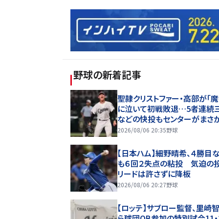
野球
の新着記事
聖隷クリストファー・高部が「魔
に泣いて初戦敗退…5者連続
などの快投もセンターがまさ
球【26年夏甲子園】
2026/08/06 20:35
野球
【日本ハム】細野晴希、４勝目
も６回２失点の粘投 気迫の
リードは許さずに降板
2026/08/06 20:27
野球
【ロッテ】サブロー監督、里崎
ら球団OB参加の特別試合11・