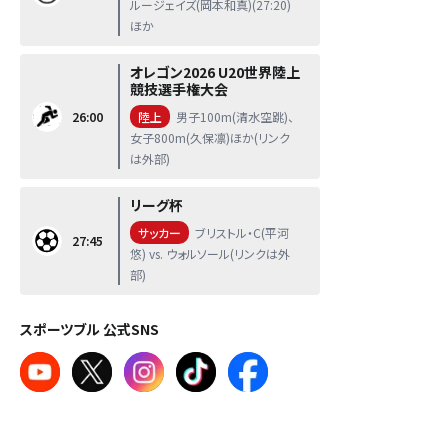
ルージェイズ(岡本和真)(27:20)
ほか
オレゴン2026 U20世界陸上
競技選手権大会
26:00
陸上
男子100m(清水空跳)、
女子800m(久保凛)ほか(リンク
は外部)
リーグ杯
サッカー
ブリストル・C(平河
27:45
悠) vs. ウォルソール(リンクは外
部)
スポーツブル 公式SNS