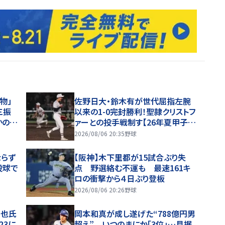
物」
佐野日大・鈴木有が世代屈指左腕
三振
以来の1-0完封勝利！聖隷クリストフ
かの落
ァーとの投手戦制す【26年夏甲子
園】
2026/08/06 20:35
野球
ならず
【阪神】木下里都が15試合ぶり失
投球で
点 野選絡む不運も 最速161キ
ロの衝撃から４日ぶり登板
2026/08/06 20:26
野球
智也氏
岡本和真が成し遂げた“788億円男
23に
超え” いつのまにか「3位」…見据