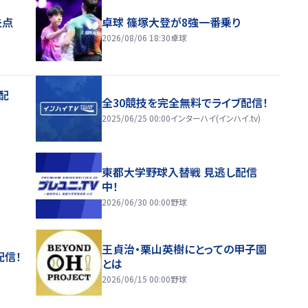
失点
卓球 篠塚大登が8強一番乗り
2026/08/06 18:30
卓球
配
全30競技を完全無料でライブ配信！
2025/06/25 00:00
インターハイ(インハイ.tv)
東都大学野球入替戦 見逃し配信
中！
2026/06/30 00:00
野球
王貞治・栗山英樹にとっての甲子園
配信！
とは
2026/06/15 00:00
野球