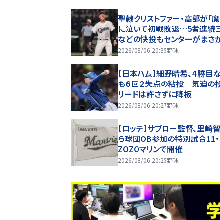
聖隷クリストファー・高部が「魔
に泣いて初戦敗退…5者連続
などの快投もセンターがまさ
球【26年夏甲子園】
2026/08/06 20:35
野球
【日本ハム】細野晴希、４勝目
も６回２失点の粘投 気迫の
リードは許さずに降板
2026/08/06 20:27
野球
【ロッテ】サブロー監督、里崎
ら球団OB参加の特別試合11・
ZOZOマリンで開催
2026/08/06 20:25
野球