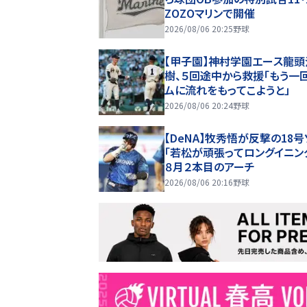
ZOZOマリンで開催
2026/08/06 20:25
野球
【甲子園】神村学園エース龍頭
樹、５回途中から救援「もう一
ムに流れをもってこようと」
2026/08/06 20:24
野球
【DeNA】牧秀悟が反撃の18号
「若松が頑張ってロングイニン
８月２本目のアーチ
2026/08/06 20:16
野球