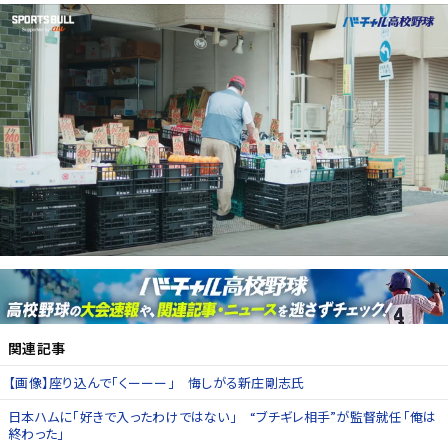
関連記事
【画像】座り込んで「くーーー」 悔しがる新庄剛志氏
日本ハムに「好きで入ったわけではない」 “ブチギレ相手”が監督就任「俺は
終わった」