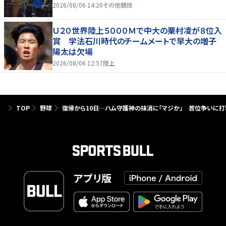
2026/08/06 14:20
その他競技
Ｕ２０世界陸上５０００Ｍで中大の栗村凌が８位入
賞 学法石川時代のチームメートで早大の増子
陽太は欠場
2026/08/06 12:57
陸上
TOP
野球
復帰から10日…ハム守護神の抹消に「マジか」 首位争いに打撃
アプリ版