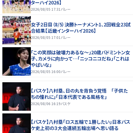
ターハイ2026】
2026/08/05 17:31
バレー
女子2日目（8/5）決勝トーナメント1、2回戦全23試
合結果【近畿インターハイ2026】
2026/08/05 17:01
バレー
「この笑顔は破壊力あるな〜」20歳バドミントン女
子、カメラに向かって…「ニッコニコだね」「これは
やばいな」
2026/08/05 16:00
バレー
【バスケ】八村塁、日の丸を背負う覚悟 「子供た
ちの憧れに」「日本代表である風格を」
2026/08/06 16:19
バスケ
【バスケ】八村塁「ロス五輪で１勝したい」日本バス
ケ史上初の３大会連続五輪出場へ思い語る