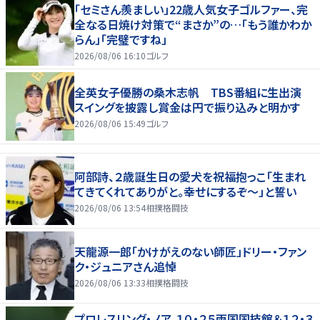
「セミさん羨ましい」22歳人気女子ゴルファー、完
全なる日焼け対策で“まさか”の…「もう誰かわか
らん」「完璧ですね」
2026/08/06 16:10
ゴルフ
全英女子優勝の桑木志帆 TBS番組に生出演
スイングを披露し賞金は円で振り込みと明かす
2026/08/06 15:49
ゴルフ
阿部詩、２歳誕生日の愛犬を祝福抱っこ「生まれ
てきてくれてありがと。幸せにするぞ～」と誓い
2026/08/06 13:54
相撲格闘技
天龍源一郎「かけがえのない師匠」ドリー・ファン
ク・ジュニアさん追悼
2026/08/06 13:33
相撲格闘技
プロレスリング・ノア、１０・２５両国国技館＆１２・３