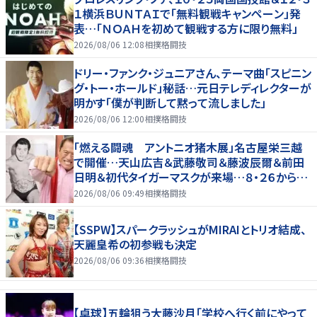
１横浜ＢＵＮＴＡＩで「無料観戦キャンペーン」発
表…「ＮＯＡＨを初めて観戦する方に限り無料」
2026/08/06 12:08
相撲格闘技
ドリー・ファンク・ジュニアさん、テーマ曲「スピニン
グ・トー・ホールド」秘話…元日テレディレクターが
明かす「僕が判断して黙って流しました」
2026/08/06 12:00
相撲格闘技
「燃える闘魂 アントニオ猪木展」名古屋栄三越
で開催…天山広吉＆武藤敬司＆藤波辰爾＆前田
日明＆初代タイガーマスクが来場…８・２６から９・
７まで
2026/08/06 09:49
相撲格闘技
【SSPW】スパークラッシュがMIRAIとトリオ結成、
天麗皇希の初参戦も決定
2026/08/06 09:36
相撲格闘技
【卓球】五輪狙う大藤沙月「学校へ行く前にやって