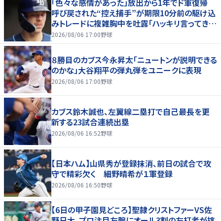
「色々な感情があった」放出から1年でド軍復帰
呼び戻された“控え捕手”が期限10分前の駆け込
みトレードに複雑胸中を吐露「ハッキリ言ってきつ
かった」
2026/08/06 17:00
野球
８勝目のカブス今永昇太「ニュートンが説明できる
のかな」大谷翔平の弾丸弾をユニークに表現
2026/08/06 17:00
野球
カブス鈴木誠也、左翼線二塁打で自己最長を更
新する23試合連続出塁
2026/08/06 16:52
野球
【日本ハム】山県秀が登録抹消、前日の試合で攻
守で精彩欠く 細野晴希が１軍登録
2026/08/06 16:50
野球
【6日の甲子園見どころ】聖隷クリストファーVS佐
野日大、プロ注目左腕にオール3割の左打者が挑