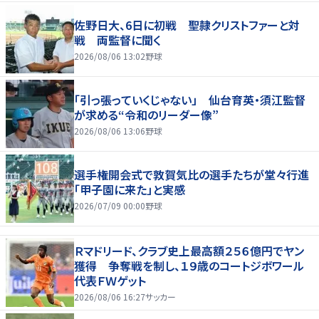
佐野日大、6日に初戦 聖隷クリストファーと対
戦 両監督に聞く
2026/08/06 13:02
野球
「引っ張っていくじゃない」 仙台育英・須江監督
が求める“令和のリーダー像”
2026/08/06 13:06
野球
選手権開会式で敦賀気比の選手たちが堂々行進
「甲子園に来た」と実感
2026/07/09 00:00
野球
Ｒマドリード、クラブ史上最高額２５６億円でヤン
獲得 争奪戦を制し、１９歳のコートジボワール
代表ＦＷゲット
2026/08/06 16:27
サッカー