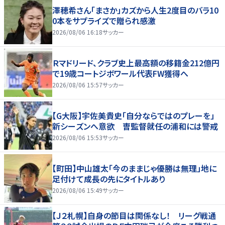
澤穂希さん「まさか」カズから人生2度目のバラ10
0本をサプライズで贈られ感激
2026/08/06 16:18
サッカー
Ｒマドリード、クラブ史上最高額の移籍金212億円
で19歳コートジボワール代表FW獲得へ
2026/08/06 15:57
サッカー
【G大阪】宇佐美貴史「自分ならではのプレーを」
新シーズンへ意欲 曺監督就任の浦和には警戒
2026/08/06 15:53
サッカー
【町田】中山雄太「今のままじゃ優勝は無理」地に
足付けて成長の先にタイトルあり
2026/08/06 15:49
サッカー
【Ｊ２札幌】自身の節目は関係なし！ リーグ戦通