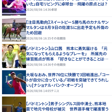
いた」自宅リビングに卓球台…飛躍の原点とは？
2026/08/06 14:36
卓球
【注目馬動向】スイートピーＳ勝ち馬のカナルサン
マルタンは８月９日の佐渡Ｓに出走予定も外傷の
ため回避
2026/08/06 16:35
その他競技
【バドミントン】山口茜 熊本に勇気届ける 「元
気になってもらえるようなプレーを」 所属先の
練習拠点が熊本 「好きなことができることは当
たり前じゃない」
2026/08/06 14:36
その他競技
大坂なおみ、世界76位に快勝で3回戦進出。「コー
トが自分に合っている」「初戦を突破できてうれし
い」[ナショナル・バンク・オープン]
2026/08/06 14:05
テニス
【バドミントン】男子シングルス田中湧士、熊本地
震で地元や母校が被災 世界選手権で躍進誓う