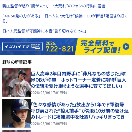
新庄監督が怒り「腹が立つ」 “大荒れ”のファンの行動に苦言
「40、50発の力がある」 日ハムに“大化け”候補…OBが断言「清宮より打て
る」
日ハム元監督が守護神に本音「割り切れなかった」
野球
の新着記事
巨人高卒2年目内野手に「非凡なもの感じた」球
界OBが称賛 ホットコーナー定着に期待「巨人
の伝統を受け継ぐような選手に育ててほしい」
2026/08/06 17:01
野球
「色々な感情があった」放出から1年でド軍復帰
呼び戻された“控え捕手”が期限10分前の駆け込
みトレードに複雑胸中を吐露「ハッキリ言ってきつ
かった」
2026/08/06 17:00
野球