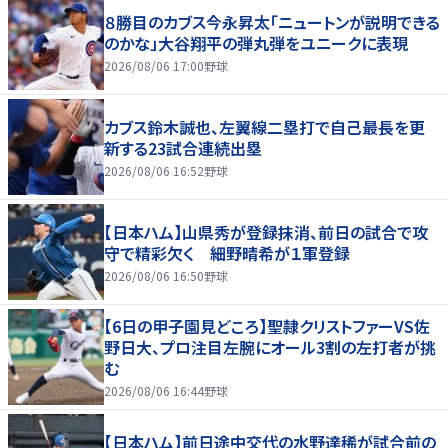
８勝目のカブス今永昇太「ニュートンが説明できる
のかな」大谷翔平の弾丸弾をユニークに表現
2026/08/06 17:00
野球
カブス鈴木誠也、左翼線二塁打で自己最長を更
新する23試合連続出塁
2026/08/06 16:52
野球
【日本ハム】山県秀が登録抹消、前日の試合で攻
守で精彩欠く 細野晴希が１軍登録
2026/08/06 16:50
野球
【6日の甲子園見どころ】聖隷クリストファーVS佐
野日大、プロ注目左腕にオール3割の左打者が挑
む
2026/08/06 16:44
野球
【日本ハム】前日途中交代の水野達稀が試合前の