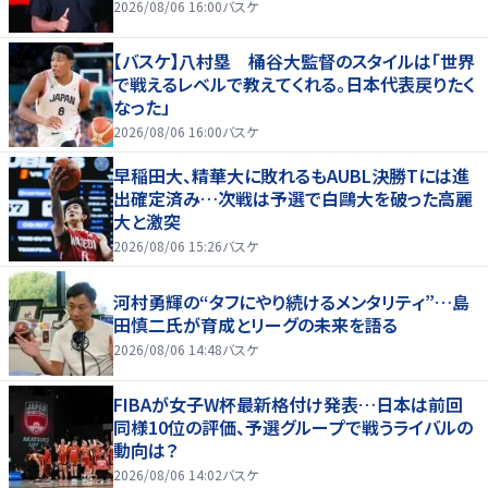
2026/08/06 16:00
バスケ
【バスケ】八村塁 桶谷大監督のスタイルは「世界
で戦えるレベルで教えてくれる。日本代表戻りたく
なった」
2026/08/06 16:00
バスケ
早稲田大、精華大に敗れるもAUBL決勝Tには進
出確定済み…次戦は予選で白鷗大を破った高麗
大と激突
2026/08/06 15:26
バスケ
河村勇輝の“タフにやり続けるメンタリティ”…島
田慎二氏が育成とリーグの未来を語る
2026/08/06 14:48
バスケ
FIBAが女子W杯最新格付け発表…日本は前回
同様10位の評価、予選グループで戦うライバルの
動向は？
2026/08/06 14:02
バスケ