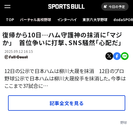
今日の予定
TOP
バーチャル高校野球
インターハイ
東京六大学野球
dodaSPO
日本ハム・柳川大晟【写真：古川剛伊】
（新しいタブ
復帰から10日…ハム守護神の抹消に「マジ
か」 首位争いに打撃、SNS騒然「心配だ」
2025.09.12 16:15
12日の公示で日本ハムは柳川大晟を抹消 12日のプロ
野球公示で日本ハムは柳川大晟投手を抹消した。今季は
ここまで37試合に…
記事全文を見る
野球