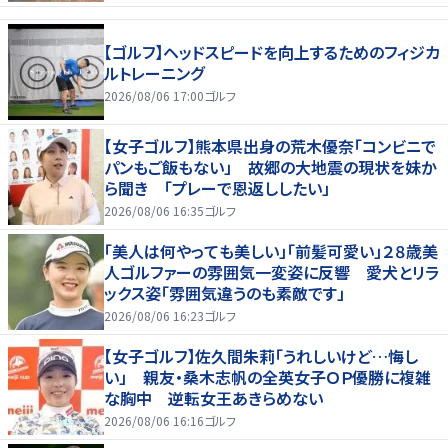
【ゴルフ】ヘッドスピードを向上するためのフィジカ
ルトレーニング
2026/08/06 17:00
ゴルフ
【女子ゴルフ】熊本県出身の荒木優奈「コンビニで
パンもご飯もない」 故郷の大地震の現状を妹か
ら聞き 「プレーで恩返ししたい」
2026/08/06 16:35
ゴルフ
「美人は何やっても美しい」「前髪可愛い」２８歳美
人ゴルファーの雰囲気一変姿に反響 愛犬とリラ
ックス姿「雰囲気違うのも素敵です」
2026/08/06 16:23
ゴルフ
【女子ゴルフ】佐久間朱莉「うれしいけど…悔し
い」 親友・桑木志帆の全英女子ＯＰ優勝に複雑
な胸中 逆転女王あきらめない
2026/08/06 16:16
ゴルフ