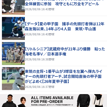
全体練習に参加 攻守ともに万全をアピール
2026/08/06 16:43
野球
【データ】夏の甲子園 捕手の先頭打者弾は12年
森友哉以来、14年ぶり４人目 東筑・平山護
2026/08/06 16:43
野球
【リトルシニア】武蔵府中が21年ぶり優勝 粘った
海老名準Ｖ／日本選手権
2026/08/06 16:38
野球
東筑の主将・1番平山が3球目を左翼へ弾丸ライ
ナーの先頭打者アーチ、試合開始直後の甲子園
がどよめく【26年夏甲子園】
2026/08/06 16:37
野球