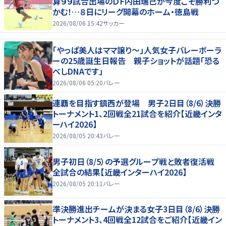
算９９試合出場のＤＦ内田瑞己が今度こそ勝利つ
かむ！…８日にリーグ開幕のホーム・徳島戦
2026/08/06 15:42
サッカー
「やっぱ美人はママ譲り～」人気女子バレーボーラ
ーの25歳誕生日報告 親子ショットが話題「恐る
べしDNAです」
2026/08/06 05:20
バレー
連覇を目指す鎮西が登場 男子2日目（8/6）決勝
トーナメント1、2回戦全21試合を紹介【近畿インタ
ーハイ2026】
2026/08/05 20:43
バレー
男子初日（8/5）の予選グループ戦と敗者復活戦
全試合の結果【近畿インターハイ2026】
2026/08/05 20:11
バレー
準決勝進出チームが決まる女子3日目（8/6）決勝
トーナメント3、4回戦全12試合をご紹介【近畿イン