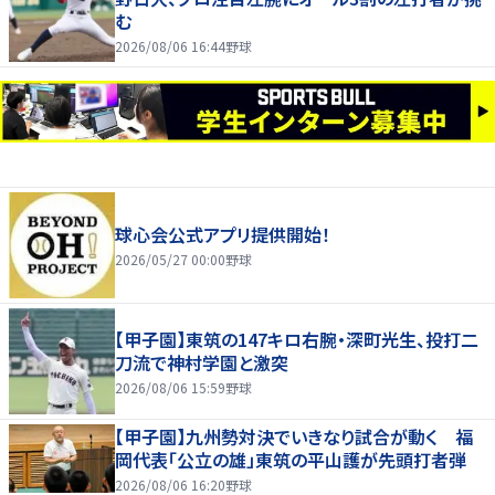
む
2026/08/06 16:44
野球
球心会公式アプリ提供開始！
2026/05/27 00:00
野球
【甲子園】東筑の147キロ右腕・深町光生、投打二
刀流で神村学園と激突
2026/08/06 15:59
野球
【甲子園】九州勢対決でいきなり試合が動く 福
岡代表「公立の雄」東筑の平山護が先頭打者弾
2026/08/06 16:20
野球