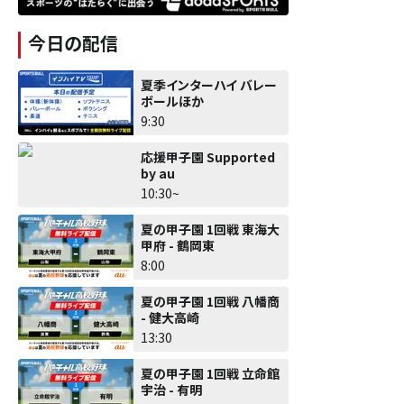
今日の配信
夏季インターハイ バレー
ボールほか
9:30
応援甲子園 Supported
by au
10:30~
夏の甲子園 1回戦 東海大
甲府 - 鶴岡東
8:00
夏の甲子園 1回戦 八幡商
- 健大高崎
13:30
夏の甲子園 1回戦 立命館
宇治 - 有明