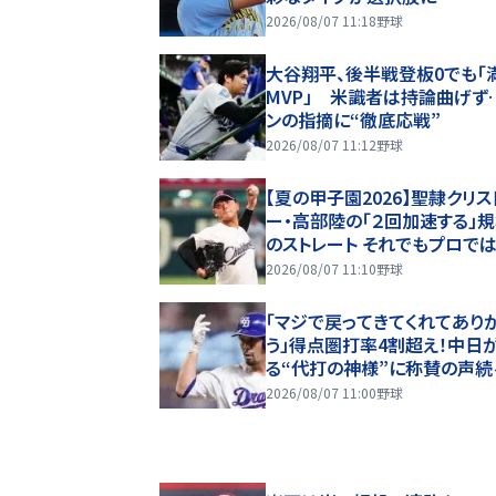
2026/08/07 11:18
野球
大谷翔平、後半戦登板0でも「
MVP」 米識者は持論曲げず
ンの指摘に“徹底応戦”
2026/08/07 11:12
野球
【夏の甲子園2026】聖隷クリス
ー・高部陸の「２回加速する」
のストレート それでもプロで
大学進学を選ぶ理由
2026/08/07 11:10
野球
「マジで戻ってきてくれてあり
う」得点圏打率4割超え！中日
る“代打の神様”に称賛の声続
「当たり前のように打つマスタ
2026/08/07 11:00
野球
ぎる」「また初球で決めたな」