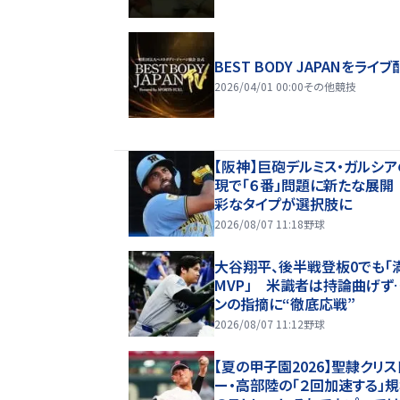
BEST BODY JAPANをライブ
2026/04/01 00:00
その他競技
【阪神】巨砲デルミス・ガルシ
現で「６番」問題に新たな展開
彩なタイプが選択肢に
2026/08/07 11:18
野球
大谷翔平、後半戦登板0でも「
MVP」 米識者は持論曲げず
ンの指摘に“徹底応戦”
2026/08/07 11:12
野球
【夏の甲子園2026】聖隷クリス
ー・高部陸の「２回加速する」