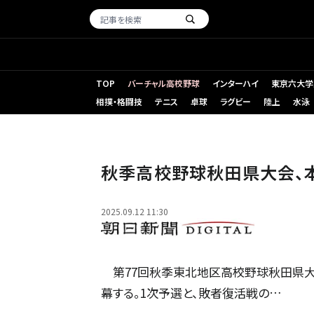
TOP
バーチャル高校野球
インターハイ
東京六大学
相撲・格闘技
テニス
卓球
ラグビー
陸上
水泳
秋田県
秋季高校野球秋田県大会、本
2025.09.12 11:30
第77回秋季東北地区高校野球秋田県大
幕する。1次予選と、敗者復活戦の…