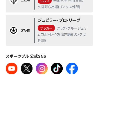
ゴルフ
米国男子 松山英樹、
久常涼ら出場(リンクは外部)
ジュピラー・プロ・リーグ
サッカー
クラブ・ブルージュ v
27:45
s. コルトレイク(倍井謙)(リンクは
外部)
スポーツブル 公式SNS