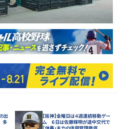
アの出
【阪神】金曜日は４週連続移動ゲー
 多
ム ６日は佐藤輝明が途中交代で
「休養」主力の体調管理徹底