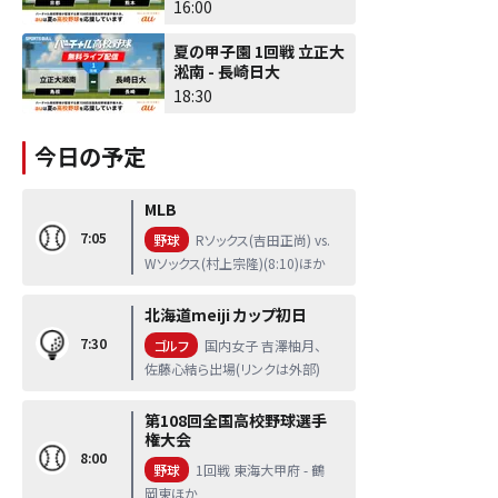
16:00
夏の甲子園 1回戦 立正大
淞南 - 長崎日大
18:30
今日の予定
MLB
7:05
野球
Rソックス(吉田正尚) vs.
Wソックス(村上宗隆)(8:10)ほか
北海道meiji カップ初日
7:30
ゴルフ
国内女子 吉澤柚月、
佐藤心結ら出場(リンクは外部)
第108回全国高校野球選手
権大会
8:00
野球
1回戦 東海大甲府 - 鶴
岡東ほか