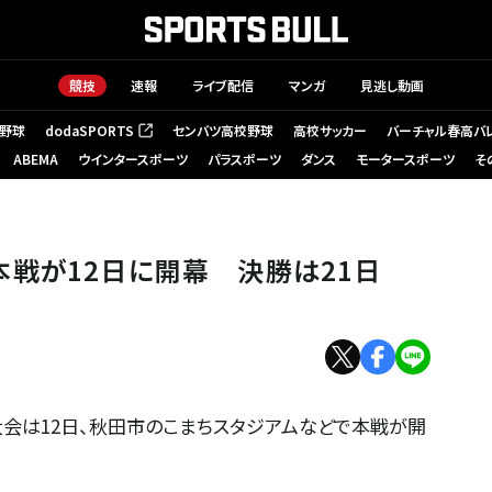
競技
速報
ライブ配信
マンガ
見逃し動画
野球
dodaSPORTS
センバツ高校野球
高校サッカー
バーチャル春高バ
（新しいタブで開く）
ABEMA
ウインタースポーツ
パラスポーツ
ダンス
モータースポーツ
そ
戦が12日に開幕 決勝は21日
会は12日、秋田市のこまちスタジアムなどで本戦が開