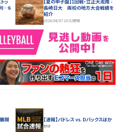
トッ
【夏の甲子園】1回戦・立正大淞南 -
利…6
長崎日大 両校の地方大会戦績を
紹介
2026/08/07 10:52
野球
舗展開
【速報】パドレス vs. Dバックスほか
野球