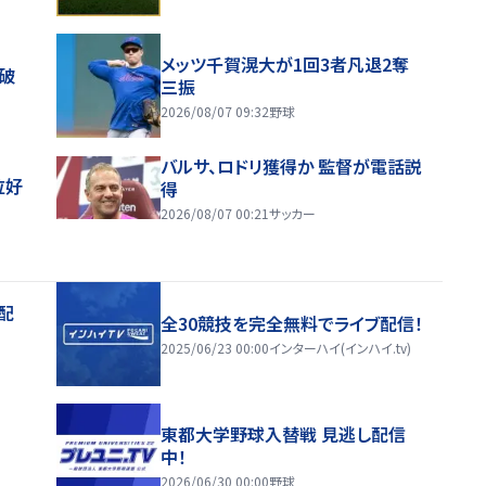
メッツ千賀滉大が1回3者凡退2奪
破
三振
2026/08/07 09:32
野球
バルサ、ロドリ獲得か 監督が電話説
位好
得
2026/08/07 00:21
サッカー
配
全30競技を完全無料でライブ配信！
2025/06/23 00:00
インターハイ(インハイ.tv)
東都大学野球入替戦 見逃し配信
中！
2026/06/30 00:00
野球