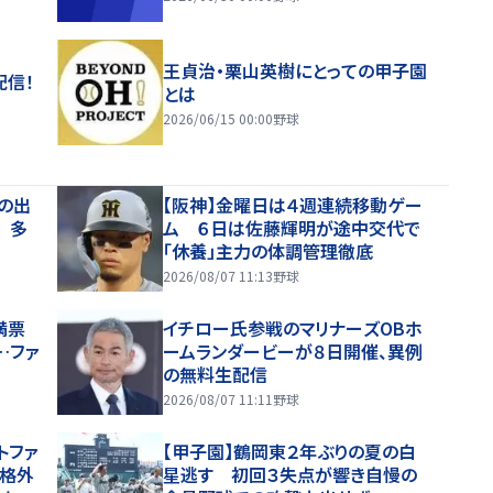
王貞治・栗山英樹にとっての甲子園
配信！
とは
2026/06/15 00:00
野球
アの出
【阪神】金曜日は４週連続移動ゲー
 多
ム ６日は佐藤輝明が途中交代で
「休養」主力の体調管理徹底
2026/08/07 11:13
野球
満票
イチロー氏参戦のマリナーズOBホ
…ファ
ームランダービーが８日開催、異例
の無料生配信
2026/08/07 11:11
野球
トファ
【甲子園】鶴岡東２年ぶりの夏の白
規格外
星逃す 初回３失点が響き自慢の