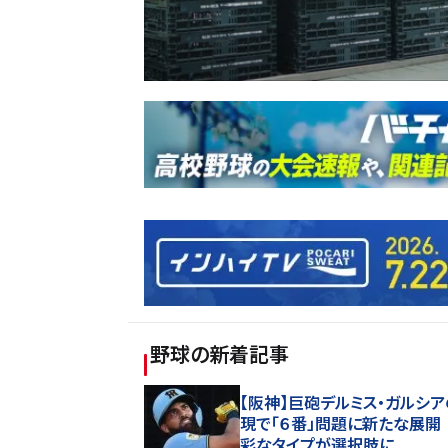
野球
の新着記事
【阪神】巨砲デルミス・ガルシ
現で「６番」問題に新たな展開
彩なタイプが選択肢に