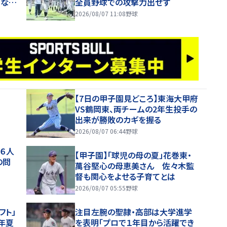
はなく
全員野球での攻撃力出せず
2026/08/07 11:08
野球
【7日の甲子園見どころ】東海大甲府
VS鶴岡東、両チームの2年生投手の
出来が勝敗のカギを握る
2026/08/07 06:44
野球
野６人
【甲子園】「球児の母の夏」花巻東・
の問
萬谷堅心の母恵美さん 佐々木監
督も関心をよせる子育てとは
2026/08/07 05:55
野球
フト」
注目左腕の聖隷・高部は大学進学
年夏
を表明「プロで１年目から活躍でき