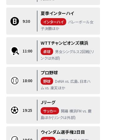
夏季インターハイ
9:30
インターハイ
バレーボール女
子決勝ほか
WTTチャンピオンズ横浜
11:00
卓球
男女シングルス2回戦(リ
ンクは外部)
プロ野球
18:00
野球
DeNA vs. 広島、日本ハ
ム vs. 楽天ほか
Jリーグ
19:25
サッカー
開幕 横浜FM vs. 鹿
島ほか(リンクは外部)
ウィンダム選手権2日目
19:50