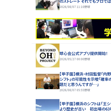
のストレート それでもプロで
大学進学を選ぶ理由
2026/08/07 11:10
野球
球心会公式アプリ提供開始！
2026/05/27 00:00
野球
【甲子園】横浜・村田監督「内
シフト」の可能性を示唆「確率
題だと思うんですが…」
2026/08/07 05:55
野球
【甲子園】横浜のシフトは「王シ
より歴史が古い 初出場の63