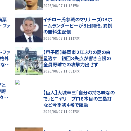
2026/08/07 11:13
野球
満票
イチロー氏参戦のマリナーズOBホ
…ファ
ームランダービーが８日開催、異例
の無料生配信
2026/08/07 11:11
野球
トファ
【甲子園】鶴岡東２年ぶりの夏の白
規格外
星逃す 初回３失点が響き自慢の
はなく
全員野球での攻撃力出せず
2026/08/07 11:08
野球
がと
が誇
【巨人】大城卓三「自分の持ち味なの
々…
で」とニヤリ プロ６本目の三塁打
ー神す
など今季初４番で躍動
2026/08/07 11:00
野球