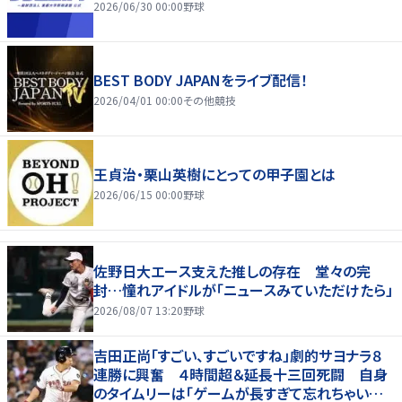
2026/06/30 00:00
野球
BEST BODY JAPANをライブ配信！
2026/04/01 00:00
その他競技
王貞治・栗山英樹にとっての甲子園とは
2026/06/15 00:00
野球
佐野日大エース支えた推しの存在 堂々の完
封…憧れアイドルが「ニュースみていただけたら」
2026/08/07 13:20
野球
吉田正尚「すごい、すごいですね」劇的サヨナラ８
連勝に興奮 ４時間超＆延長十三回死闘 自身
のタイムリーは「ゲームが長すぎて忘れちゃいまし