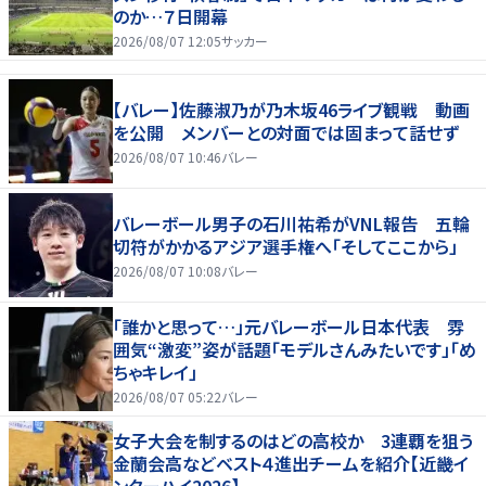
のか…７日開幕
2026/08/07 12:05
サッカー
【バレー】佐藤淑乃が乃木坂46ライブ観戦 動画
を公開 メンバーとの対面では固まって話せず
2026/08/07 10:46
バレー
バレーボール男子の石川祐希がVNL報告 五輪
切符がかかるアジア選手権へ「そしてここから」
2026/08/07 10:08
バレー
「誰かと思って…」元バレーボール日本代表 雰
囲気“激変”姿が話題「モデルさんみたいです」「め
ちゃキレイ」
2026/08/07 05:22
バレー
女子大会を制するのはどの高校か 3連覇を狙う
金蘭会高などベスト４進出チームを紹介【近畿イ
ンターハイ2026】