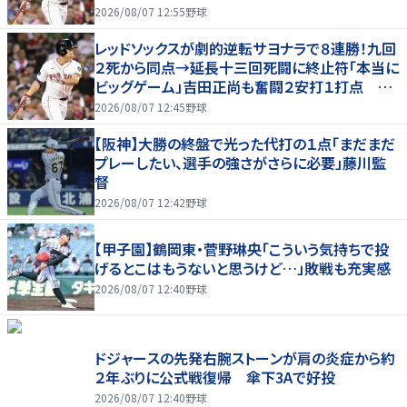
た」
2026/08/07 12:55
野球
レッドソックスが劇的逆転サヨナラで８連勝！九回
２死から同点→延長十三回死闘に終止符「本当に
ビッグゲーム」吉田正尚も奮闘２安打１打点 靴
下対決で驚異のスイープ
2026/08/07 12:45
野球
【阪神】大勝の終盤で光った代打の１点「まだまだ
プレーしたい、選手の強さがさらに必要」藤川監
督
2026/08/07 12:42
野球
【甲子園】鶴岡東・菅野琳央「こういう気持ちで投
げるとこはもうないと思うけど…」敗戦も充実感
2026/08/07 12:40
野球
ドジャースの先発右腕ストーンが肩の炎症から約
２年ぶりに公式戦復帰 傘下3Aで好投
2026/08/07 12:40
野球