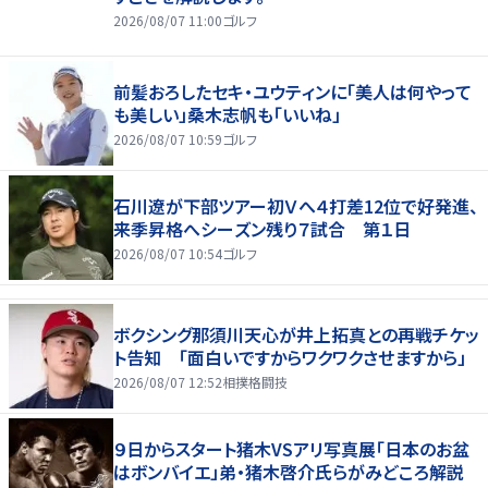
2026/08/07 11:00
ゴルフ
前髪おろしたセキ・ユウティンに「美人は何やって
も美しい」桑木志帆も「いいね」
2026/08/07 10:59
ゴルフ
石川遼が下部ツアー初Ｖへ４打差12位で好発進、
来季昇格へシーズン残り７試合 第１日
2026/08/07 10:54
ゴルフ
ボクシング那須川天心が井上拓真との再戦チケッ
ト告知 「面白いですからワクワクさせますから」
2026/08/07 12:52
相撲格闘技
９日からスタート猪木VSアリ写真展「日本のお盆
はボンバイエ」弟・猪木啓介氏らがみどころ解説