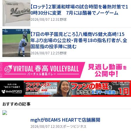
【ロッテ】２軍浦和球場の試合時間を暑熱対策で1
0時30分に変更 7月には酷暑でノーゲーム
2026/08/07 12:31
野球
【7日の甲子園見どころ】八幡商VS健大高崎！15
年ぶり出場の公立校・背番号18の指名打者が、全
国屈指の投手陣に挑む
2026/08/07 12:25
野球
おすすめの記事
mghがBEAMS HEARTで店舗展開
2026/08/07 12:30
スポーツビジネス