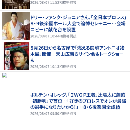
2026/08/07 11:52
相撲格闘技
ドリー・ファンク・ジュニアさん、「全日本プロレス」
８・９後楽園ホール大会で追悼セレモニー…会場
ロビーに献花台を設置
2026/08/07 10:44
相撲格闘技
８月26日から名古屋で「燃える闘魂アントニオ猪
木展」開催 天山広吉らサイン会＆トークショー
も
2026/08/07 10:13
相撲格闘技
ボルチン・オレッグ、「ＩＷＧＰ王者」辻陽太に劇的
「初勝利」で首位…「好きのプロレスでオレが最強
の選手になりたいから！」…８・６後楽園全成績
2026/08/07 09:50
相撲格闘技