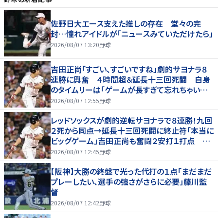
佐野日大エース支えた推しの存在 堂々の完
封…憧れアイドルが「ニュースみていただけたら」
2026/08/07 13:20
野球
吉田正尚「すごい、すごいですね」劇的サヨナラ８
連勝に興奮 ４時間超＆延長十三回死闘 自身
のタイムリーは「ゲームが長すぎて忘れちゃいまし
た」
2026/08/07 12:55
野球
レッドソックスが劇的逆転サヨナラで８連勝！九回
２死から同点→延長十三回死闘に終止符「本当に
ビッグゲーム」吉田正尚も奮闘２安打１打点 靴
下対決で驚異のスイープ
2026/08/07 12:45
野球
【阪神】大勝の終盤で光った代打の１点「まだまだ
プレーしたい、選手の強さがさらに必要」藤川監
督
2026/08/07 12:42
野球