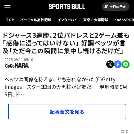
今日の予定
TOP
バーチャル高校野球
インターハイ
東京六大学野球
dodaSPO
（新しいタブ
ドジャース3連勝、2位パドレスと2ゲーム差も
「感傷に浸ってはいけない」 好調ベッツが言
及「ただ今この瞬間に集中し続けるだけだ」
2025.09.11 05:10
ベッツは同僚を称えることも忘れなかった(C)Getty
Images スター軍団の大黒柱が好調だ。 現地時間9月
9日、ド…
記事全文を見る
野球