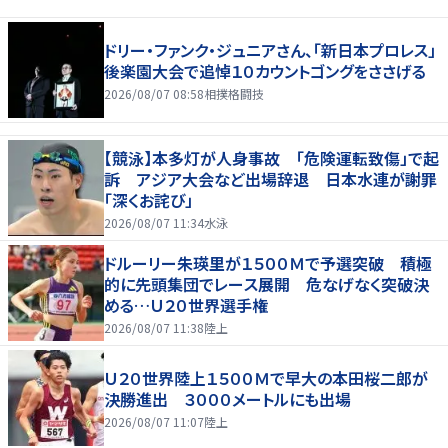
ドリー・ファンク・ジュニアさん、「新日本プロレス」
後楽園大会で追悼１０カウントゴングをささげる
2026/08/07 08:58
相撲格闘技
【競泳】本多灯が人身事故 「危険運転致傷」で起
訴 アジア大会など出場辞退 日本水連が謝罪
「深くお詫び」
2026/08/07 11:34
水泳
ドルーリー朱瑛里が１５００Ｍで予選突破 積極
的に先頭集団でレース展開 危なげなく突破決
める…Ｕ２０世界選手権
2026/08/07 11:38
陸上
Ｕ２０世界陸上１５００Ｍで早大の本田桜二郎が
決勝進出 ３０００メートルにも出場
2026/08/07 11:07
陸上