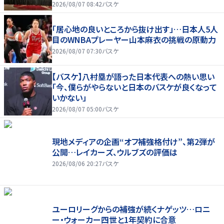
2026/08/07 08:42
バスケ
「居心地の良いところから抜け出す」…日本人5人
目のWNBAプレーヤー山本麻衣の挑戦の原動力
2026/08/07 07:30
バスケ
【バスケ】八村塁が語った日本代表への熱い思い
「今、僕らがやらないと日本のバスケが良くなって
いかない」
2026/08/07 05:00
バスケ
現地メディアの企画“オフ補強格付け”、第2弾が
公開…レイカーズ、ウルブズの評価は
2026/08/06 20:27
バスケ
ユーロリーグからの補強が続くナゲッツ…ロニ
ー・ウォーカー四世と1年契約に合意