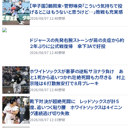
【甲子園】鶴岡東・菅野琳央「こういう気持ちで投
げるとこはもうないと思うけど…」敗戦も充実感
2026/08/07 12:40
野球
ドジャースの先発右腕ストーンが肩の炎症から約
２年ぶりに公式戦復帰 傘下3Aで好投
2026/08/07 12:40
野球
ホワイトソックスが悪夢の逆転サヨナラ負け あ
と１死から追いつかれ壮絶死闘も力尽きる 村上
宗隆は６打数無安打で８月ブレーキ
2026/08/07 12:40
野球
靴下対決が超絶死闘に レッドソックスが計５
度、追いつく粘り腰 ホワイトソックスは４イニン
グ連続逃げ切り失敗
2026/08/07 12:33
野球