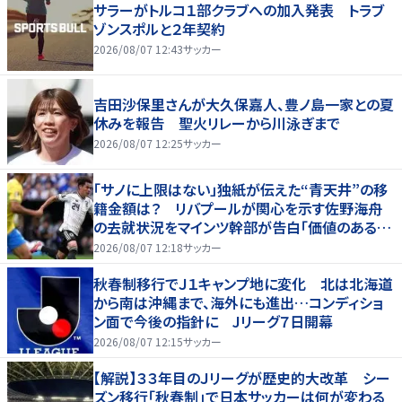
サラーがトルコ１部クラブへの加入発表 トラブ
ゾンスポルと２年契約
2026/08/07 12:43
サッカー
吉田沙保里さんが大久保嘉人、豊ノ島一家との夏
休みを報告 聖火リレーから川泳ぎまで
2026/08/07 12:25
サッカー
「サノに上限はない」独紙が伝えた“青天井”の移
籍金額は？ リバプールが関心を示す佐野海舟
の去就状況をマインツ幹部が告白「価値のあるも
のになる」
2026/08/07 12:18
サッカー
秋春制移行でＪ１キャンプ地に変化 北は北海道
から南は沖縄まで、海外にも進出…コンディショ
ン面で今後の指針に Jリーグ７日開幕
2026/08/07 12:15
サッカー
【解説】３３年目のＪリーグが歴史的大改革 シー
ズン移行「秋春制」で日本サッカーは何が変わる