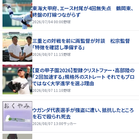
東海大甲府、エース村尾が4回無失点 鶴岡東、
終盤の打線つながらず
2026/07/04 00:00
野球
三重との対戦を前に両監督が対談 松宗監督
「特徴を確認し準備する」
2026/08/07 11:15
野球
【夏の甲子園2026】聖隷クリストファー・高部陸の
「２回加速する」規格外のストレート それでもプロ
ではなく大学進学を選ぶ理由
2026/08/07 11:10
野球
ウガンダ代表選手が強盗に遭い、抵抗したところ
を石で殴られ死去
2026/08/07 13:00
サッカー