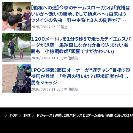
【箱根への道】今季のチームスローガンは「覚悟は
いいか～想いの継承、そして頂点へ～」由来はケ
ツメイシの名曲 野中主将と３人の副将がチーム
を引っ張る…夏合宿特集第１弾、国学院大
2026/08/07 05:00
陸上
１２００メートルを１分５秒８で走ったテイエムスパ
ーダが退厩 馬運車になかなか乗り込まない場
面も 小椋調教師「頑固ですがかわいい」
2026/08/07 11:13
その他競技
【ＰＯＧ談義】藤田オーナーが“連チャン”目指す期
待馬が登場 「今週の狙いは？」現場記者が推し
馬をジャッジ
2026/08/07 11:30
その他競技
TOP
野球
ドジャース3連勝、2位パドレスと2ゲーム差も「感傷に浸っては