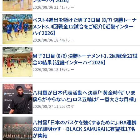
2026/08/06 21:41
バレー
ベスト4進出を懸けた男子3日目（8/7）決勝トーナ
メント3、4回戦全12試合をご紹介【近畿インター
ハイ2026】
2026/08/06 18:44
バレー
男子2日目（8/6）決勝トーナメント1、2回戦全21試
合の結果【近畿インターハイ2026】
2026/08/06 18:19
バレー
八村塁が日本代表活動へ決意「“黄金時代”いま
僕らがやらないと」ロス五輪は「一番大きな目標」
2026/08/07 11:25
バスケ
八村塁「日本のバスケを強くするために」JBA連携
の経緯明かす…BLACK SAMURAIに有望株17名
が集結