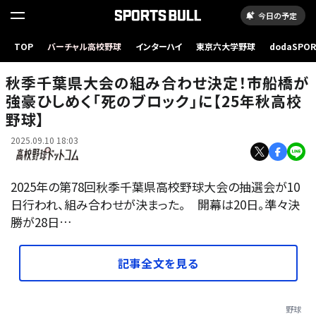
今日の予定
TOP
バーチャル高校野球
インターハイ
東京六大学野球
dodaSPO
夏の千葉を制した市船橋ナイン
（新しいタブ
秋季千葉県大会の組み合わせ決定！市船橋が
強豪ひしめく「死のブロック」に【25年秋高校
野球】
2025.09.10 18:03
2025年の第78回秋季千葉県高校野球大会の抽選会が10
日行われ、組み合わせが決まった。 開幕は20日。準々決
勝が28日…
記事全文を見る
野球