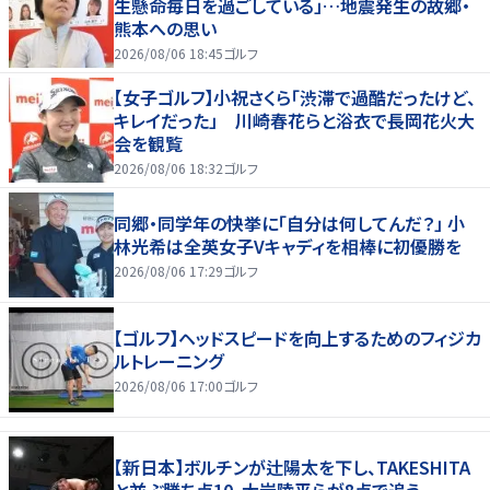
生懸命毎日を過ごしている」…地震発生の故郷・
熊本への思い
2026/08/06 18:45
ゴルフ
【女子ゴルフ】小祝さくら「渋滞で過酷だったけど、
キレイだった」 川崎春花らと浴衣で長岡花火大
会を観覧
2026/08/06 18:32
ゴルフ
同郷・同学年の快挙に「自分は何してんだ？」 小
林光希は全英女子Vキャディを相棒に初優勝を
2026/08/06 17:29
ゴルフ
【ゴルフ】ヘッドスピードを向上するためのフィジカ
ルトレーニング
2026/08/06 17:00
ゴルフ
【新日本】ボルチンが辻陽太を下し、TAKESHITA