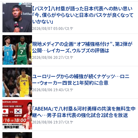
【バスケ】八村塁が語った日本代表への熱い思い
「今、僕らがやらないと日本のバスケが良くなって
いかない」
2026/08/07 05:00
バスケ
現地メディアの企画“オフ補強格付け”、第2弾が
公開…レイカーズ、ウルブズの評価は
2026/08/06 20:27
バスケ
ユーロリーグからの補強が続くナゲッツ…ロニ
ー・ウォーカー四世と1年契約に合意
2026/08/06 19:43
バスケ
『ABEMA』で八村塁＆河村勇輝の共演を無料生中
継へ…男子日本代表の強化試合2試合を放送
2026/08/06 19:37
バスケ