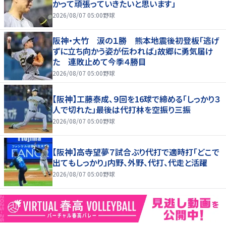
かって頑張っていきたいと思います」
2026/08/07 05:00
野球
阪神・大竹 涙の１勝 熊本地震後初登板「逃げ
ずに立ち向かう姿が伝われば」故郷に勇気届け
た 連敗止めて今季４勝目
2026/08/07 05:00
野球
【阪神】工藤泰成、９回を16球で締める「しっかり３
人で切れた」最後は代打林を空振り三振
2026/08/07 05:00
野球
【阪神】高寺望夢７試合ぶり代打で適時打「どこで
出てもしっかり」内野、外野、代打、代走と活躍
2026/08/07 05:00
野球