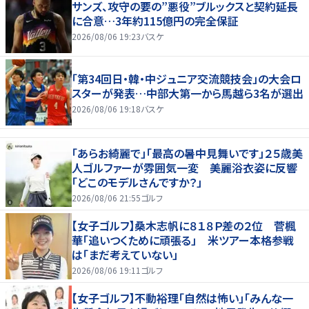
サンズ、攻守の要の”悪役”ブルックスと契約延長
に合意…3年約115億円の完全保証
2026/08/06 19:23
バスケ
「第34回日・韓・中ジュニア交流競技会」の大会ロ
スターが発表…中部大第一から馬越ら3名が選出
2026/08/06 19:18
バスケ
「あらお綺麗で」「最高の暑中見舞いです」２５歳美
人ゴルファーが雰囲気一変 美麗浴衣姿に反響
「どこのモデルさんですか？」
2026/08/06 21:55
ゴルフ
【女子ゴルフ】桑木志帆に８１８Ｐ差の２位 菅楓
華「追いつくために頑張る」 米ツアー本格参戦
は「まだ考えていない」
2026/08/06 19:11
ゴルフ
【女子ゴルフ】不動裕理「自然は怖い」「みんな一