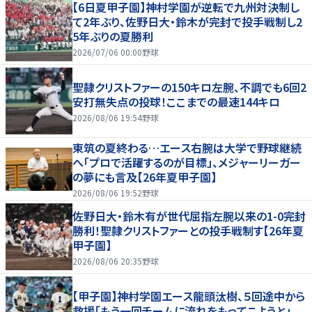
【6日夏甲子園】神村学園が逆転で九州対決制し
て2年ぶり、佐野日大・鈴木が完封で投手戦制し2
5年ぶりの夏勝利
2026/07/06 00:00
野球
聖隷クリストファーの150キロ左腕、不調でも6回2
安打無失点の投球！ここまでの最速144キロ
2026/08/06 19:54
野球
東筑の夏終わる…エース右腕は大学で野球継続
へ「プロで活躍するのが目標」、メジャーリーガー
の夢にも言及【26年夏甲子園】
2026/08/06 19:52
野球
佐野日大・鈴木有が世代屈指左腕以来の1-0完封
勝利！聖隷クリストファーとの投手戦制す【26年夏
甲子園】
2026/08/06 20:35
野球
【甲子園】神村学園エース龍頭汰樹、５回途中から
救援「もう一回チームに流れをもってこようと」