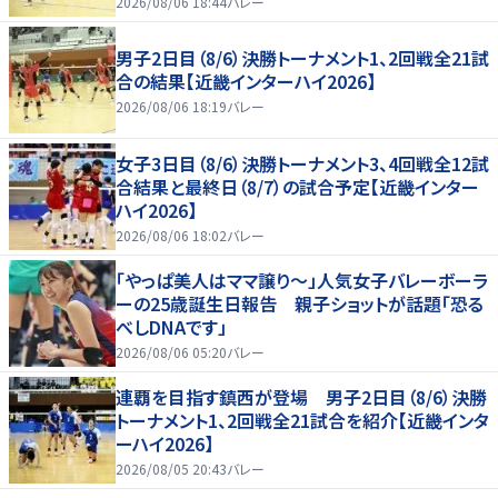
2026/08/06 18:44
バレー
男子2日目（8/6）決勝トーナメント1、2回戦全21試
合の結果【近畿インターハイ2026】
2026/08/06 18:19
バレー
女子3日目（8/6）決勝トーナメント3、4回戦全12試
合結果と最終日（8/7）の試合予定【近畿インター
ハイ2026】
2026/08/06 18:02
バレー
「やっぱ美人はママ譲り～」人気女子バレーボーラ
ーの25歳誕生日報告 親子ショットが話題「恐る
べしDNAです」
2026/08/06 05:20
バレー
連覇を目指す鎮西が登場 男子2日目（8/6）決勝
トーナメント1、2回戦全21試合を紹介【近畿インタ
ーハイ2026】
2026/08/05 20:43
バレー