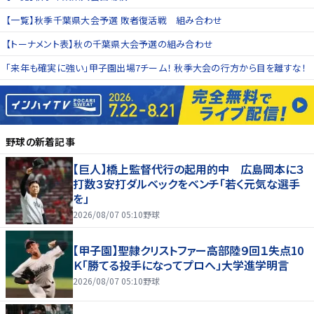
【一覧】秋季千葉県大会予選 敗者復活戦 組み合わせ
【トーナメント表】秋の千葉県大会予選の組み合わせ
「来年も確実に強い」甲子園出場7チーム！ 秋季大会の行方から目を離すな！
野球
の新着記事
【巨人】橋上監督代行の起用的中 広島岡本に３
打数３安打ダルベックをベンチ「若く元気な選手
を」
2026/08/07 05:10
野球
【甲子園】聖隷クリストファー高部陸９回１失点10
Ｋ「勝てる投手になってプロへ」大学進学明言
2026/08/07 05:10
野球