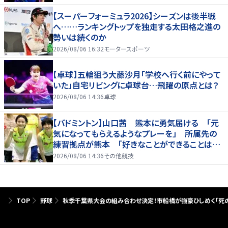
【スーパーフォーミュラ2026】シーズンは後半戦
へ……ランキングトップを独走する太田格之進の
勢いは続くのか
2026/08/06 16:32
モータースポーツ
【卓球】五輪狙う大藤沙月「学校へ行く前にやって
いた」自宅リビングに卓球台…飛躍の原点とは？
2026/08/06 14:36
卓球
【バドミントン】山口茜 熊本に勇気届ける 「元
気になってもらえるようなプレーを」 所属先の
練習拠点が熊本 「好きなことができることは当
たり前じゃない」
2026/08/06 14:36
その他競技
TOP
野球
秋季千葉県大会の組み合わせ決定！市船橋が強豪ひしめく「死の