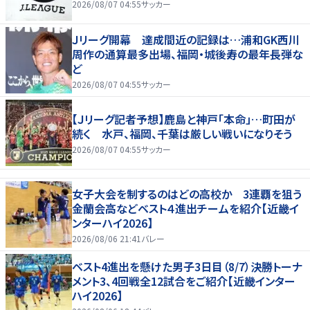
2026/08/07 04:55
サッカー
Ｊリーグ開幕 達成間近の記録は…浦和GK西川
周作の通算最多出場、福岡・城後寿の最年長弾な
ど
2026/08/07 04:55
サッカー
【Ｊリーグ記者予想】鹿島と神戸「本命」…町田が
続く 水戸、福岡、千葉は厳しい戦いになりそう
2026/08/07 04:55
サッカー
女子大会を制するのはどの高校か 3連覇を狙う
金蘭会高などベスト４進出チームを紹介【近畿イ
ンターハイ2026】
2026/08/06 21:41
バレー
ベスト4進出を懸けた男子3日目（8/7）決勝トーナ
メント3、4回戦全12試合をご紹介【近畿インター
ハイ2026】