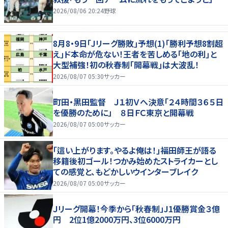
2026/08/06 20:24
野球
8月8・9日｢Jリーグ勝敗｣予想(1)｢勝利予想8割超
え｣ド本命が危ない！王者を苦しめる｢地の利｣と
大型補強！初の秋春制｢開幕戦｣は大波乱！
2026/08/07 05:30
サッカー
町田・黒田監督 Ｊ１初Ｖへ決意「２４時間３６５日
を優勝のために」 ８日ＦＣ東京と開幕戦
2026/08/07 05:00
サッカー
｢這い上がります。やるよ俺は！｣福田師王が語る
移籍後初ゴール！つかみ始めたストライカーとし
ての感覚と、もどかしいウインターブレイク
2026/08/07 05:00
サッカー
Ｊリーグ開幕！今季から「秋春制」J1優勝賞金３億
円 2位1億2000万円、3位6000万円