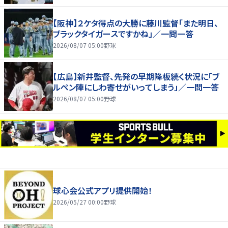
【阪神】２ケタ得点の大勝に藤川監督「また明日、
ブラックタイガースですかね」／一問一答
2026/08/07 05:00
野球
【広島】新井監督、先発の早期降板続く状況に「ブ
ルペン陣にしわ寄せがいってしまう」／一問一答
2026/08/07 05:00
野球
球心会公式アプリ提供開始！
2026/05/27 00:00
野球