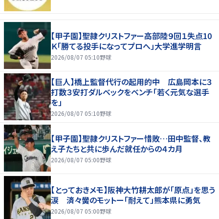
【甲子園】聖隷クリストファー高部陸９回１失点10
Ｋ「勝てる投手になってプロへ」大学進学明言
2026/08/07 05:10
野球
【巨人】橋上監督代行の起用的中 広島岡本に３
打数３安打ダルベックをベンチ「若く元気な選手
を」
2026/08/07 05:10
野球
【甲子園】聖隷クリストファー惜敗…田中監督、教
え子たちと共に歩んだ就任からの４カ月
2026/08/07 05:00
野球
【とっておきメモ】阪神大竹耕太郎が「原点」を思う
涙 済々黌のモットー「耐えて」熊本県に勇気
2026/08/07 05:00
野球