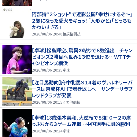
阿部詩“２ショット”で近影公開「幸せにするぞ〜」
２歳になった愛犬をギュッ！「人形かと」「どっちも
かわいすぎる」
2026/08/06 20:40
相撲格闘技
【卓球】松島輝空、驚異の粘りで８強進出 チャン
ピオンズ２勝目へ世界１３位を退ける…ＷＴＴチ
ャンピオンズ横浜
2026/08/06 20:35
卓球
【注目馬動向】府中牝馬Ｓ１４着のヴァルキリーバ
ースは京成杯ＡＨで巻き返しへ サンデーサラブ
レッドクラブが発表
2026/08/06 20:15
その他競技
【卓球】18歳張本美和、大逆転で８強！０－２の崖
っぷちから３ゲーム連取…中国選手に劇的勝利
2026/08/06 20:24
卓球