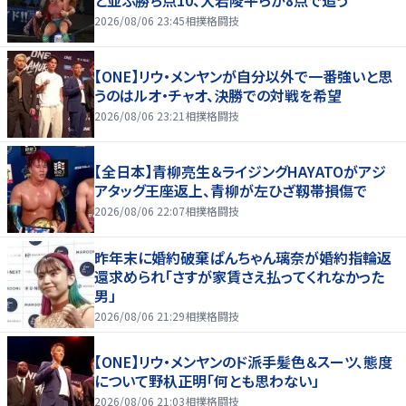
と並ぶ勝ち点10、大岩陵平らが8点で追う
2026/08/06 23:45
相撲格闘技
【ONE】リウ・メンヤンが自分以外で一番強いと思
うのはルオ・チャオ、決勝での対戦を希望
2026/08/06 23:21
相撲格闘技
【全日本】青柳亮生＆ライジングHAYATOがアジ
アタッグ王座返上、青柳が左ひざ靱帯損傷で
2026/08/06 22:07
相撲格闘技
昨年末に婚約破棄ぱんちゃん璃奈が婚約指輪返
還求められ「さすが家賃さえ払ってくれなかった
男」
2026/08/06 21:29
相撲格闘技
【ONE】リウ・メンヤンのド派手髪色＆スーツ、態度
について野杁正明「何とも思わない」
2026/08/06 21:03
相撲格闘技