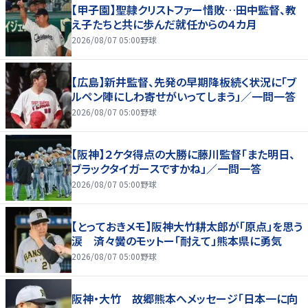
【甲子園】聖隷クリストファー惜敗…田中監督、教
え子たちと共に歩んだ就任からの４カ月
2026/08/07 05:00
野球
【広島】新井監督、先発の早期降板続く状況に「ブ
ルペン陣にしわ寄せがいってしまう」／一問一答
2026/08/07 05:00
野球
【阪神】２ケタ得点の大勝に藤川監督「また明日、
ブラックタイガースですかね」／一問一答
2026/08/07 05:00
野球
【とっておきメモ】阪神大竹耕太郎が「原点」を思う
涙 済々黌のモットー「耐えて」熊本県に勇気
2026/08/07 05:00
野球
阪神・大竹 故郷熊本へメッセージ「日本一に向