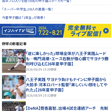
高卒プロ入りを狙う8名の甲子園スターたち一覧！
「スーパー中学生」38人の進路一覧！
今夏甲子園は「2年生」が席巻！
野球
の新着記事
「逆に楽しかった」球場全体が八王子実践ムード
も…鳴門渦潮・エース右腕が強心臓でサヨナラ勝
利呼び込む【26年夏甲子園】
2026/08/09 19:39
野球
八王子実践 サヨナラ負けもナインに甲子園から
大拍手 河本ロバート監督「楽しくいい顔をしてや
れた」【26年夏甲子園】
2026/08/09 19:32
野球
【DeNA】筒香嘉智、出場４試合連続アーチ 先制