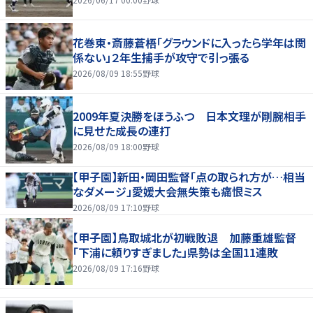
花巻東・斎藤蒼梧「グラウンドに入ったら学年は関
係ない」２年生捕手が攻守で引っ張る
2026/08/09 18:55
野球
2009年夏決勝をほうふつ 日本文理が剛腕相手
に見せた成長の連打
2026/08/09 18:00
野球
【甲子園】新田・岡田監督「点の取られ方が…相当
なダメージ」愛媛大会無失策も痛恨ミス
2026/08/09 17:10
野球
【甲子園】鳥取城北が初戦敗退 加藤重雄監督
「下浦に頼りすぎました」県勢は全国11連敗
2026/08/09 17:16
野球