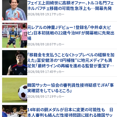
フェイエ上田綺世に高額オファー、トルコ名門フェ
ネルバフチェ移籍の可能性急浮上も…開幕先発
2026/08/09 19:17
サッカー
元レアルの神童Ｊデビュー！登録名「中井卓大ピ
ピ」日本初挑戦の22歳今治MFが開幕戦に先発出
場
2026/08/09 18:07
サッカー
「移籍金を支払うことなくトップレベルの経験を加
えた」冨安健洋の“0円補強”に地元メディアも満
足気「最終ラインの再編を進める監督が重宝する
柔軟性を備えている」
2026/08/09 17:45
サッカー
韓国サッカー協会の審判員性接待疑惑でJFA「事
実確認をしているところ」
2026/08/09 17:19
サッカー
14年前の銅メダルが日本に変更の可能性も 日
本人審判も絡んだ性接待問題に揺れる韓国サッ