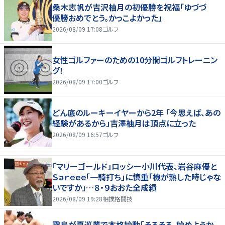
桑木志帆が吉沢柚月の初優勝を祝福「ゆづづ
優勝おめでとう。かっこよかった」
2026/08/09 17:08
ゴルフ
女性ゴルファーのための10分間ゴルフトレーニン
グ！
2026/08/09 17:00
ゴルフ
どん底のルーキーイヤーから2年 「今思えば、あの
経験があるから」吉澤柚月は頂点に立った
2026/08/09 16:57
ゴルフ
「マリーゴールド」ロッシー小川代表、岩谷麻優と
Ｓａｒｅｅｅ「一騎打ち」に慎重「機が熟した時じゃな
いですか」…８・９おおた全成績
2026/08/09 19:28
相撲格闘技
霧島が夏巡業で本格始動「そろそろ、始めようか