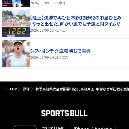
2026/08/09 17:20
卓球
【陸上】決勝で再び日本新12秒62の中島ひとみ
「やっと出せた」向かい風でも予選と同タイムＶ
2026/08/09 15:42
陸上
シフィオンテク 逆転勝ちで雪辱
2026/08/09 14:28
テニス
TOP
野球
秋季高知県大会が開幕！高知、高知東工、中村などが初戦を突破【