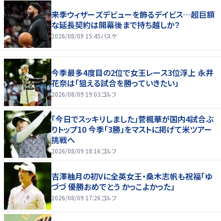
来季ウィザーズデビューを飾るデイビス…超巨額
な延長契約は開幕後まで持ち越しか？
2026/08/09 15:45
バスケ
今季最多4度目の2位で女王レース3位浮上 永井
花奈は「狙える試合を勝っていきたい」
2026/08/09 19:03
ゴルフ
「今日でスッキリしました」菅楓華が国内4試合ぶ
りトップ10 今季「3勝」をマストに掲げて米ツアー
挑戦へ
2026/08/09 18:16
ゴルフ
吉澤柚月の初Vに全英女王・桑木志帆も祝福「ゆ
づづ 優勝おめでとう かっこよかった」
2026/08/09 17:26
ゴルフ