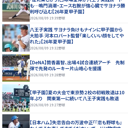
も…鳴門渦潮・エース右腕が強心臓でサヨナラ勝
利呼び込む【26年夏甲子園】
2026/08/09 19:39
野球
八王子実践 サヨナラ負けもナインに甲子園から
大拍手 河本ロバート監督「楽しくいい顔をしてや
れた」【26年夏甲子園】
2026/08/09 19:32
野球
【DeNA】筒香嘉智、出場４試合連続アーチ 先制
弾で先発のルーキー片山皓心を援護
2026/08/09 19:28
野球
【甲子園】夏の大会で東京勢２校の初戦敗退は10
年ぶり 関東第一に続いて八王子実践も敗退
2026/08/09 19:27
野球
【日本ハム】失恋告白の万波中正「『恋も野球も』