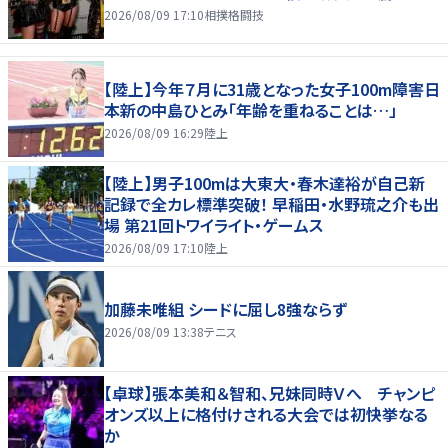
2026/08/09 17:10
相撲格闘技
【陸上】今年７月に31歳となった女子100m障害日
本新の中島ひとみ「年齢を重ねることは…」
2026/08/09 16:29
陸上
【陸上】男子100mは大東大・春木達裕が自己新
記録で全カレ標準突破！ 早稲田・水野琉之介も出
場 第21回トワイライト・ゲームス
2026/08/09 17:10
陸上
加藤未唯組 シードに屈し8強ならず
2026/08/09 13:38
テニス
【卓球】張本美和＆智和、兄妹同時Ｖへ チャンピ
オンズ以上に格付けされる大会では初快挙なる
か