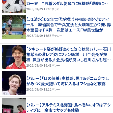
カー界 “五輪メダル剝奪”に危機感「悲劇に見
舞われる」
2026/08/09 17:00
サッカー
【Ｊ１清水】０３年世代が横浜ＦＭ戦出場へ猛アピ
ール 練習試合で千葉寛汰と大畑凜生が２発、鈴
木奎吾はＦＫ弾 次節はエースＦＷ呉世勲が出
場停止
2026/08/09 16:55
サッカー
「タキシード姿が格好良くて放心状態」バレー石川
祐希らの激レア姿にファン騒然 川合会長が投
稿「鼻血が出る」「会長格好良いし石川さんも超格
好いい」
2026/08/09 16:48
バレー
【バレー】「目の保養」高橋藍、黒Ｔ＆デニム姿でし
がみつく愛犬抱いて海に入るオフショなど披露
2026/08/09 12:12
バレー
【バレー】アルテミス北海道・鳥本香琳、オフはアク
ティブに 余市でサップも体験