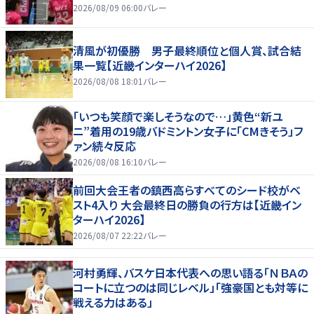
2026/08/09 06:00
バレー
清風が初優勝 男子最終順位と個人賞、試合結
果一覧【近畿インターハイ2026】
2026/08/08 18:01
バレー
「いつも笑顔で楽しそうなので…」黄色“新ユ
ニ”着用の19歳バドミントン女子に「CMきそう」フ
ァン続々反応
2026/08/08 16:10
バレー
前回大会王者の鎮西高らすべてのシード校がベ
スト4入り 大会最終日の勝負の行方は【近畿イン
ターハイ2026】
2026/08/07 22:22
バレー
河村勇輝、バスケ日本代表への思い語る「ＮＢＡの
コートに立つのは同じレベル」「強豪国とも対等に
戦える力はある」