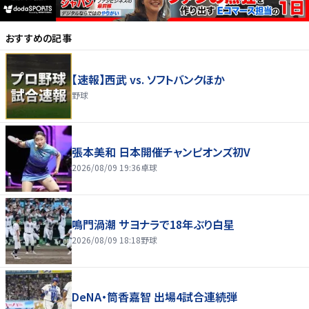
おすすめの記事
【速報】西武 vs. ソフトバンクほか
野球
張本美和 日本開催チャンピオンズ初V
2026/08/09 19:36
卓球
鳴門渦潮 サヨナラで18年ぶり白星
2026/08/09 18:18
野球
DeNA・筒香嘉智 出場4試合連続弾