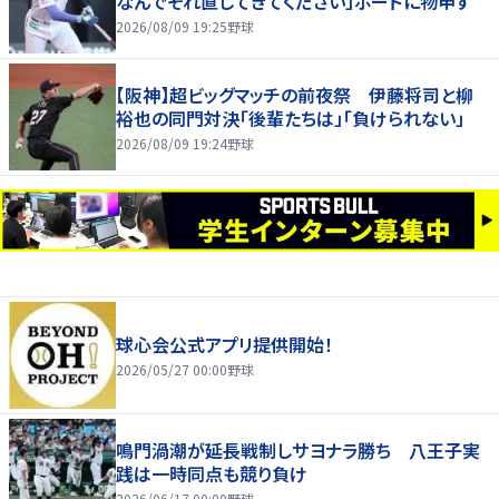
なんでそれ直してきてください」ボードに物申す
2026/08/09 19:25
野球
【阪神】超ビッグマッチの前夜祭 伊藤将司と柳
裕也の同門対決「後輩たちは」「負けられない」
2026/08/09 19:24
野球
球心会公式アプリ提供開始！
2026/05/27 00:00
野球
鳴門渦潮が延長戦制しサヨナラ勝ち 八王子実
践は一時同点も競り負け
2026/06/17 00:00
野球