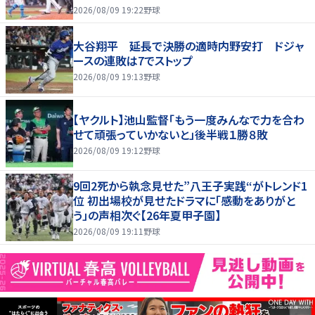
2026/08/09 19:22
野球
大谷翔平 延長で決勝の適時内野安打 ドジャ
ースの連敗は7でストップ
2026/08/09 19:13
野球
【ヤクルト】池山監督「もう一度みんなで力を合わ
せて頑張っていかないと」後半戦１勝８敗
2026/08/09 19:12
野球
9回2死から執念見せた”八王子実践“がトレンド1
位 初出場校が見せたドラマに「感動をありがと
う」の声相次ぐ【26年夏甲子園】
2026/08/09 19:11
野球