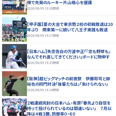
弾で先発のルーキー片山皓心を援護
2026/08/09 19:28
野球
【甲子園】夏の大会で東京勢２校の初戦敗退は10
年ぶり 関東第一に続いて八王子実践も敗退
2026/08/09 19:27
野球
【日本ハム】失恋告白の万波中正「『恋も野球も』
なんでそれ直してきてください」ボードに物申す
2026/08/09 19:25
野球
【阪神】超ビッグマッチの前夜祭 伊藤将司と柳
裕也の同門対決「後輩たちは」「負けられない」
2026/08/09 19:24
野球
２戦連続完封の日本ハム・有原「春先より自信を
持って投げられているのは間違いない」 ７月以
降は４戦３勝、防御率０・６０