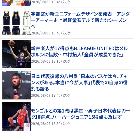
2026/08/09 18:45
バスケ
宇都宮が新ユニフォームデザインを発表…アンダ
ーアーマー史上最軽量モデルで新たなシーズン
へ
2026/08/09 18:43
バスケ
新井楽人が17得点もB.LEAGUE UNITEDはメル
ボルンに惜敗…中村拓人「全員が成長できた」
2026/08/09 18:16
バスケ
日本代表復帰の八村塁「日本のバスケは今、チャ
ンスがある。本当に今が大事」代表での自身の役
割も語る
2026/08/09 17:45
バスケ
モンゴルとの第1戦は黒星…男子日本代表はカー
ク18得点、ハーパージュニア15得点も及ばず
2026/08/09 15:50
バスケ