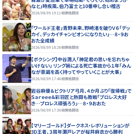
なと」時疾風、伯乃富士と10番申し合い稽古
2026/08/09 19:11
相撲格闘技
「ワールド王者」青野未来、野崎渚を破りＶ６「デッ
カイ、デッカイチャンピオンになりたい」…８・９お
おた全成績
2026/08/09 18:26
相撲格闘技
【ボクシング】中谷潤人「神足君の思いを忘れちゃ
いけない」 リング禍による死亡事故から１年「みん
なが意識を高く持ってやっていくことが大事」
2026/08/09 17:46
相撲格闘技
岩谷麻優＆ビクトリア弓月、４か月ぶり「復帰戦」で
Ｓａｒｅｅｅ＆彩羽匠と熱闘も敗戦「プロレス大好
き…プロレス頑張ろう」…８・９おおた
2026/08/09 17:36
相撲格闘技
【マリーゴールド】ダークネス・レボリューションが
3D王者、３周年瀬戸レアが桜井麻衣から勝利