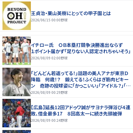
王貞治・栗山英樹にとっての甲子園とは
2026/06/15 00:00
野球
イチロー氏 ＯＢ本塁打競争決勝進出ならず
１ポイント届かず「足りない人認定されちゃいそう」
2026/08/09 02:00
野球
「どんどん若返ってる！」話題の美人アナが東京Ｄ
降臨 何歳！？ 鍛えてる！ふくらはぎ筋肉ピキー
ン 奇跡の投球姿に「かっこいい」「アイドル？」「女
神」
2026/08/09 00:29
野球
【広島】延長12回アドゥワ誠がサヨナラ弾浴び４連
敗、借金最多17 ８回高太一に続き先頭被弾
2026/08/09 00:24
野球