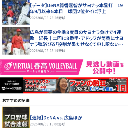
【データ】DeNA筒香嘉智がサヨナラ本塁打 19
年9月以来５本目 球団２位タイに浮上
2026/08/08 23:26
野球
広島が悪夢の今季８度目のサヨナラ負けで４連
敗 延長十二回に８番手・アドゥワが筒香にサヨ
ナラ弾浴びる「役割が果たせなくて申し訳ないで
す」
2026/08/08 23:19
野球
おすすめの記事
【速報】DeNA vs. 広島ほか
2026/08/08 15:00
野球