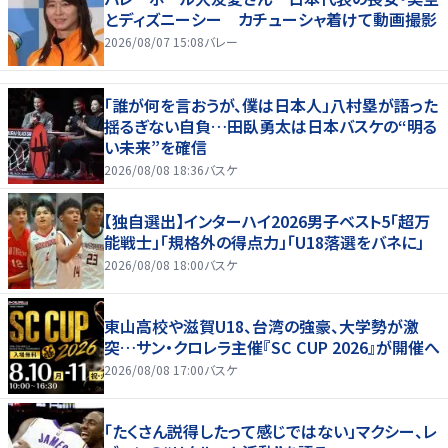
とディズニーシー カチューシャ着けて動画撮影
2026/08/07 15:08
バレー
「誰が何を言おうが、僕は日本人」八村塁が語った
揺るぎない自負…田臥勇太は日本バスケの“明る
い未来”を確信
2026/08/08 18:36
バスケ
【独自選出】インターハイ2026男子ベスト5「超万
能戦士」「規格外の得点力」「U18落選をバネに」
2026/08/08 18:00
バスケ
東山高校や滋賀U18、台湾の強豪、大学勢が激
突…サン・クロレラ主催『SC CUP 2026』が開催へ
2026/08/08 17:00
バスケ
「たくさん説得したって感じではない」マクシー、レ