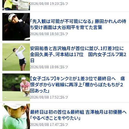
2026/08/08 19:23
ゴルフ
「先入観は可能が不可能になる」 藤田かれんの待
ち受け画面は大谷翔平を育てた言葉
2026/08/08 18:50
ゴルフ
安田祐香と吉沢柚月が首位に並び、1打差3位に
金田久美子、河本結は17位 国内女子ゴルフ第2
日
2026/08/08 18:06
ゴルフ
【女子ゴルフ】キンクミが１差３位で最終日へ 痛
恨ダボからＶ戦線に再浮上「棚からぼたもちが２
回あった」
2026/08/08 17:52
ゴルフ
最終日は初の首位＆最終組 吉澤柚月は初優勝へ
「やるべきことをやりたい」
2026/08/08 17:47
ゴルフ