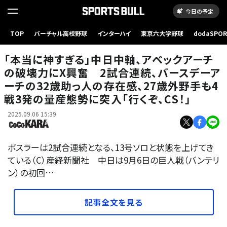
今日の予定
TOP
バーチャル高校野球
インターハイ
東京六大学野球
dodaSPO
（新しいタブ
「本当に神すぎる」中日中軸、アベックアーチ
の破壊力にX興奮 2試合連続、バースデーア
ーチの32歳助っ人の存在感、27歳外野手も4
戦3発の量産態勢に突入「行くぞ、CS！」
2025.09.06 15:39
ボスラーは2試合連続となる、13号ソロと状態を上げてき
ている（C）産経新聞社 中日は9月6日の巨人戦（バンテリ
ン）の初回…
記事全文を見る