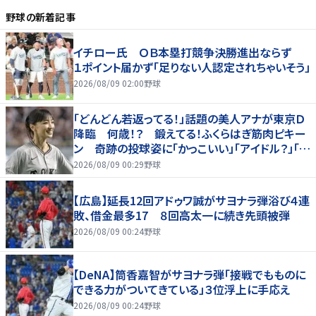
野球
の新着記事
イチロー氏 ＯＢ本塁打競争決勝進出ならず
１ポイント届かず「足りない人認定されちゃいそう」
2026/08/09 02:00
野球
「どんどん若返ってる！」話題の美人アナが東京Ｄ
降臨 何歳！？ 鍛えてる！ふくらはぎ筋肉ピキー
ン 奇跡の投球姿に「かっこいい」「アイドル？」「女
神」
2026/08/09 00:29
野球
【広島】延長12回アドゥワ誠がサヨナラ弾浴び４連
敗、借金最多17 ８回高太一に続き先頭被弾
2026/08/09 00:24
野球
【DeNA】筒香嘉智がサヨナラ弾「接戦でもものに
できる力がついてきている」３位浮上に手応え
2026/08/09 00:24
野球