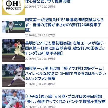
球心会公式アプリ提供開始！
2026/05/27 00:00
野球
関東第一が逆転負けで3年連続初戦突破はなら
ず…自慢の打線がまさかの3安打【26年夏甲子
園】
2026/08/08 20:37
野球
英明が15年ぶり夏初戦突破！左腕エースが強打・
関東第一打線に無四球完投、被安打3の圧巻ピッ
チング【26年夏甲子園】
2026/08/08 20:35
野球
関東第一vs英明は前半終了で1対1の好ゲーム！
ハイレベルな攻防に「1回戦で当たるのはもったい
ない」とファン感嘆
2026/08/08 20:04
野球
【甲子園】強心臓！大分商・プロ注目の平田玲翔
「楽しい場面作ってくれた」ピンチで救援圧巻投球
2026/06/23 00:00
野球