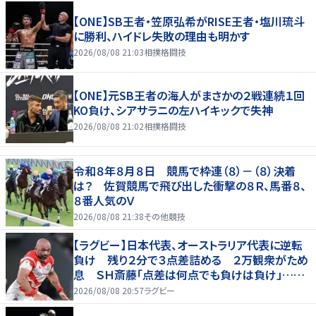
【ONE】SB王者・笠原弘希がRISE王者・塩川琉斗
に勝利、ハイドレ失敗の理由も明かす
2026/08/08 21:03
相撲格闘技
【ONE】元SB王者の海人がまさかの２戦連続１回
KO負け、シアサラニの左ハイキックで失神
2026/08/08 21:02
相撲格闘技
令和８年８月８日 競馬で枠連（８）－（８）決着
は？ 佐賀競馬で飛び出した衝撃の８Ｒ、馬番８、
８番人気のＶ
2026/08/08 21:38
その他競技
【ラグビー】日本代表、オーストラリア代表に逆転
負け 残り２分で３点差詰める ２万観衆がため
息 ＳＨ斎藤「点差は何点でも負けは負け」…前
半にＳＯ伊藤龍が先制トライ、３２ー３５で惜敗
2026/08/08 20:57
ラグビー