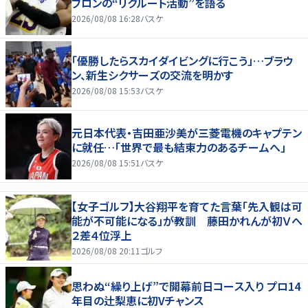
ブロンの“リクルート活動”を語る
2026/08/08 16:28
バスケ
「優勝したらスカイダイビングに行こう」…ブラウ
ン、新生シクサーズの交流を明かす
2026/08/08 15:53
バスケ
元日本代表・吉田亜沙美が三菱電機のキャプテン
に就任…「世界で最も結束力のあるチームへ」
2026/08/08 15:51
バスケ
【女子ゴルフ】大谷翔平を育てた言葉「先入観は可
能が不可能になる」が教訓 藤田かれんが初Ｖへ
２差４位浮上
2026/08/08 20:11
ゴルフ
思わぬ“繰り上げ”で開幕前日コース入り プロ14
年目の辻梨恵に初Vチャンス