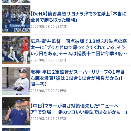
【DeNA】筒香嘉智サヨナラ弾で３位浮上「本当に
全員で勝ち取った勝利」
2026/08/09 00:23
野球
広島・新井監督 同点被弾で１３戦ぶり失点の高
太一に「ずっとゼロで帰ってきてくれている。そう
いう日もある」チームは延長十二回に今季８度目
サヨナラ負け
2026/08/08 23:56
野球
阪神・平田２軍監督がスーパーリリーフの１年目
右腕を激賞「彼は１試合１試合が勝負だから」【一
問一答】
2026/08/08 23:32
野球
【中日】マラーが暑さ対策優先した“ニューヘ
ア”で登場「一番カッコいい髪型ではないかも…」
2026/08/08 23:29
野球