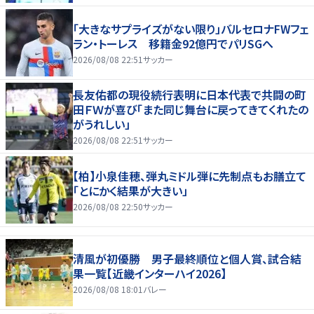
「大きなサプライズがない限り」バルセロナFWフェ
ラン・トーレス 移籍金92億円でパリSGへ
2026/08/08 22:51
サッカー
長友佑都の現役続行表明に日本代表で共闘の町
田ＦＷが喜び「また同じ舞台に戻ってきてくれたの
がうれしい」
2026/08/08 22:51
サッカー
【柏】小泉佳穂、弾丸ミドル弾に先制点もお膳立て
「とにかく結果が大きい」
2026/08/08 22:50
サッカー
清風が初優勝 男子最終順位と個人賞、試合結
果一覧【近畿インターハイ2026】
2026/08/08 18:01
バレー