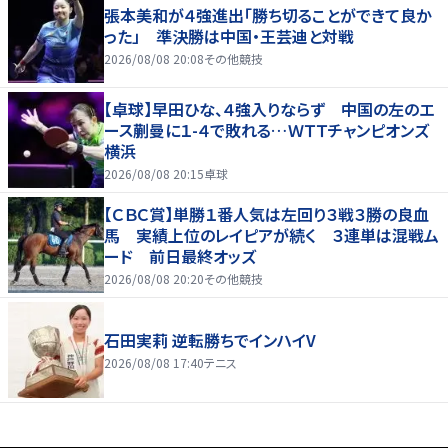
張本美和が４強進出「勝ち切ることができて良か
った」 準決勝は中国・王芸迪と対戦
2026/08/08 20:08
その他競技
【卓球】早田ひな、４強入りならず 中国の左のエ
ース蒯曼に１-４で敗れる…ＷＴＴチャンピオンズ
横浜
2026/08/08 20:15
卓球
【ＣＢＣ賞】単勝１番人気は左回り３戦３勝の良血
馬 実績上位のレイピアが続く ３連単は混戦ム
ード 前日最終オッズ
2026/08/08 20:20
その他競技
石田実莉 逆転勝ちでインハイV
2026/08/08 17:40
テニス