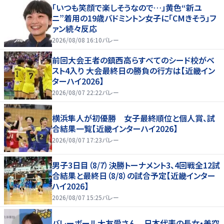
「いつも笑顔で楽しそうなので…」黄色“新ユ
ニ”着用の19歳バドミントン女子に「CMきそう」フ
ァン続々反応
2026/08/08 16:10
バレー
前回大会王者の鎮西高らすべてのシード校がベ
スト4入り 大会最終日の勝負の行方は【近畿イン
ターハイ2026】
2026/08/07 22:22
バレー
横浜隼人が初優勝 女子最終順位と個人賞、試
合結果一覧【近畿インターハイ2026】
2026/08/07 17:23
バレー
男子3日目（8/7）決勝トーナメント3、4回戦全12試
合結果と最終日（8/8）の試合予定【近畿インター
ハイ2026】
2026/08/07 15:25
バレー
バレーボール大友愛さん 日本代表の長女・美空