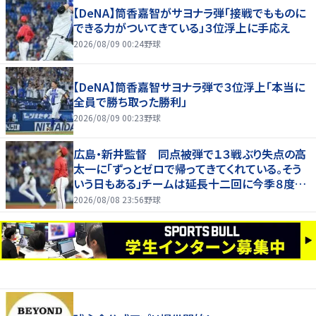
【DeNA】筒香嘉智がサヨナラ弾「接戦でもものに
できる力がついてきている」３位浮上に手応え
2026/08/09 00:24
野球
【DeNA】筒香嘉智サヨナラ弾で３位浮上「本当に
全員で勝ち取った勝利」
2026/08/09 00:23
野球
広島・新井監督 同点被弾で１３戦ぶり失点の高
太一に「ずっとゼロで帰ってきてくれている。そう
いう日もある」チームは延長十二回に今季８度目
サヨナラ負け
2026/08/08 23:56
野球