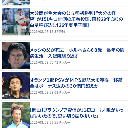
大分商が今大会の公立勢初勝利！"大分の怪
腕"が151キロ計測の圧巻投球、同校29年ぶりの
白星呼び込む【26年夏甲子園】
2026/08/08 19:32
野球
メッシの父が死去 ホルヘさん６８歳…長年の闘
病生活 入退院繰り返す
2026/08/09 00:42
サッカー
オランダ１部ＰＳＶがＭＦ佐野航大を獲得 移籍
金はボーナス込みの３０億円超えか
2026/08/08 23:08
サッカー
【岡山】ブラウンノア賢信がJ1初ゴール「敵がいっ
ぱいいたので、思い切り振り抜いた」
2026/08/08 22:55
サッカー