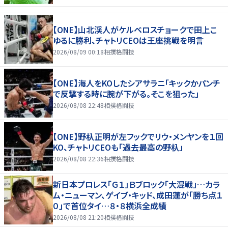
【ONE】山北渓人がケルベロスチョークで田上こ
ゆるに勝利、チャトリCEOは王座挑戦を明言
2026/08/09 00:18
相撲格闘技
【ONE】海人をKOしたシアサラニ「キックかパンチ
で反撃する時に腕が下がる。そこを狙った」
2026/08/08 22:48
相撲格闘技
【ONE】野杁正明が左フックでリウ・メンヤンを１回
KO、チャトリCEOも「過去最高の野杁」
2026/08/08 22:36
相撲格闘技
新日本プロレス「Ｇ１」Ｂブロック「大混戦」…カラ
ム・ニューマン、ゲイブ・キッド、成田蓮が「勝ち点１
０」で首位タイ…８・８横浜全成績
2026/08/08 21:20
相撲格闘技