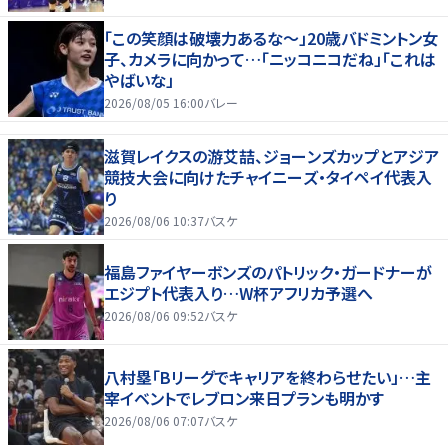
「この笑顔は破壊力あるな〜」20歳バドミントン女
子、カメラに向かって…「ニッコニコだね」「これは
やばいな」
2026/08/05 16:00
バレー
滋賀レイクスの游艾喆、ジョーンズカップとアジア
競技大会に向けたチャイニーズ・タイペイ代表入
り
2026/08/06 10:37
バスケ
福島ファイヤーボンズのパトリック・ガードナーが
エジプト代表入り…W杯アフリカ予選へ
2026/08/06 09:52
バスケ
八村塁「Bリーグでキャリアを終わらせたい」…主
宰イベントでレブロン来日プランも明かす
2026/08/06 07:07
バスケ