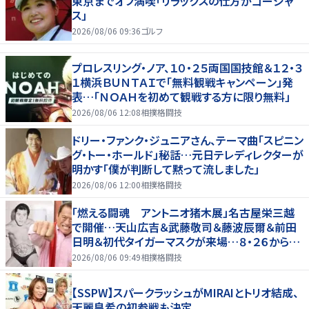
東京までオフ満喫「リラックスの仕方がゴージャ
ス」
2026/08/06 09:36
ゴルフ
プロレスリング・ノア、１０・２５両国国技館＆１２・３
１横浜ＢＵＮＴＡＩで「無料観戦キャンペーン」発
表…「ＮＯＡＨを初めて観戦する方に限り無料」
2026/08/06 12:08
相撲格闘技
ドリー・ファンク・ジュニアさん、テーマ曲「スピニン
グ・トー・ホールド」秘話…元日テレディレクターが
明かす「僕が判断して黙って流しました」
2026/08/06 12:00
相撲格闘技
「燃える闘魂 アントニオ猪木展」名古屋栄三越
で開催…天山広吉＆武藤敬司＆藤波辰爾＆前田
日明＆初代タイガーマスクが来場…８・２６から９・
７まで
2026/08/06 09:49
相撲格闘技
【SSPW】スパークラッシュがMIRAIとトリオ結成、
天麗皇希の初参戦も決定