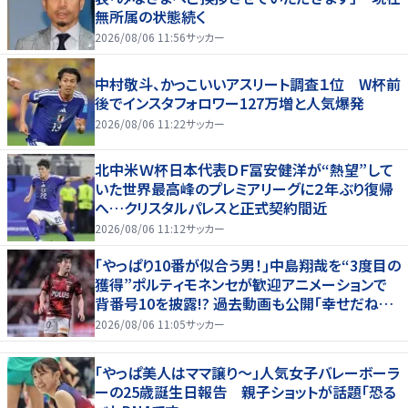
無所属の状態続く
2026/08/06 11:56
サッカー
中村敬斗、かっこいいアスリート調査１位 W杯前
後でインスタフォロワー127万増と人気爆発
2026/08/06 11:22
サッカー
北中米Ｗ杯日本代表ＤＦ冨安健洋が“熱望”して
いた世界最高峰のプレミアリーグに２年ぶり復帰
へ…クリスタルパレスと正式契約間近
2026/08/06 11:12
サッカー
｢やっぱり10番が似合う男！｣中島翔哉を“3度目の
獲得”ポルティモネンセが歓迎アニメーションで
背番号10を披露!? 過去動画も公開｢幸せだね〜｣
｢爽やかイケメン｣
2026/08/06 11:05
サッカー
「やっぱ美人はママ譲り～」人気女子バレーボーラ
ーの25歳誕生日報告 親子ショットが話題「恐る