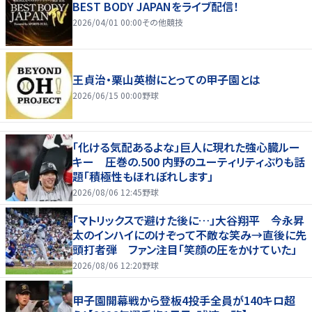
BEST BODY JAPANをライブ配信！
2026/04/01 00:00
その他競技
王貞治・栗山英樹にとっての甲子園とは
2026/06/15 00:00
野球
「化ける気配あるよな」巨人に現れた強心臓ルー
キー 圧巻の.500 内野のユーティリティぶりも話
題「積極性もほれぼれします」
2026/08/06 12:45
野球
「マトリックスで避けた後に…」大谷翔平 今永昇
太のインハイにのけぞって不敵な笑み→直後に先
頭打者弾 ファン注目「笑顔の圧をかけていた」
2026/08/06 12:20
野球
甲子園開幕戦から登板4投手全員が140キロ超