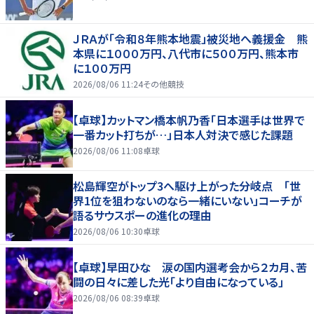
ＪＲＡが「令和８年熊本地震」被災地へ義援金 熊
本県に１０００万円、八代市に５００万円、熊本市
に１００万円
2026/08/06 11:24
その他競技
【卓球】カットマン橋本帆乃香「日本選手は世界で
一番カット打ちが…」日本人対決で感じた課題
2026/08/06 11:08
卓球
松島輝空がトップ3へ駆け上がった分岐点 「世
界1位を狙わないのなら一緒にいない」コーチが
語るサウスポーの進化の理由
2026/08/06 10:30
卓球
【卓球】早田ひな 涙の国内選考会から２カ月、苦
闘の日々に差した光「より自由になっている」
2026/08/06 08:39
卓球