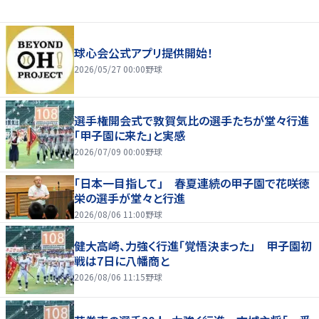
球心会公式アプリ提供開始！
2026/05/27 00:00
野球
選手権開会式で敦賀気比の選手たちが堂々行進
「甲子園に来た」と実感
2026/07/09 00:00
野球
「日本一目指して」 春夏連続の甲子園で花咲徳
栄の選手が堂々と行進
2026/08/06 11:00
野球
健大高崎、力強く行進「覚悟決まった」 甲子園初
戦は7日に八幡商と
2026/08/06 11:15
野球