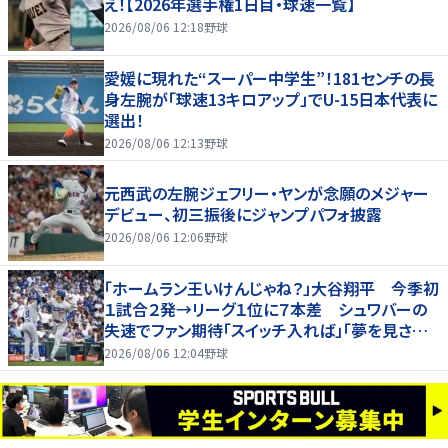
え！【2026年選手権1日目・球速一覧】
2026/08/06 12:18
野球
愛媛に現れた“スーパー中学生”！181センチの長
身左腕が「球速13キロアップ」でU-15日本代表に
選出！
2026/08/06 12:13
野球
元西武の左腕ジェフリー・ヤンが念願のメジャー
デビュー、初三振後にジャンプパフォ披露
2026/08/06 12:06
野球
「ホームラン王いけんじゃね？」大谷翔平 今季初
１試合２発→リーグ１位に７本差 シュワバーの
失速でファン期待「スイッチ入れば」「夢を見させ
てくれる」
2026/08/06 12:04
野球