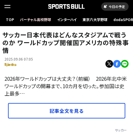
今日の予定
TOP
バーチャル高校野球
インターハイ
東京六大学野球
dodaSPO
（新しいタブ
サッカー日本代表はどんなスタジアムで戦う
のか ワールドカップ開催国アメリカの特殊事
情
2025.09.06 07:05
2026年ワールドカップは大丈夫？（前編） 2026年北中米
ワールドカップの開幕まで、10カ月を切った。参加国は史
上最多…
記事全文を見る
サッカー