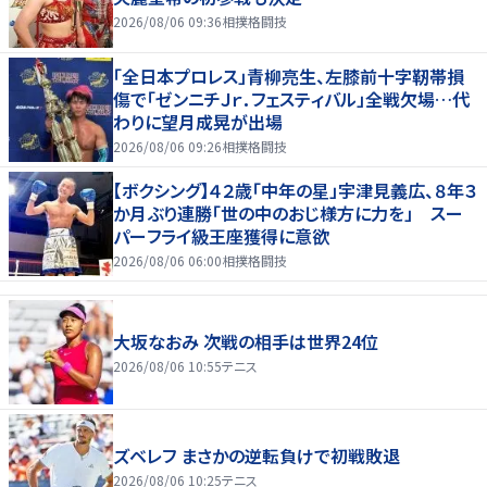
2026/08/06 09:36
相撲格闘技
「全日本プロレス」青柳亮生、左膝前十字靭帯損
傷で「ゼンニチＪｒ．フェスティバル」全戦欠場…代
わりに望月成晃が出場
2026/08/06 09:26
相撲格闘技
【ボクシング】４２歳「中年の星」宇津見義広、８年３
か月ぶり連勝「世の中のおじ様方に力を」 スー
パーフライ級王座獲得に意欲
2026/08/06 06:00
相撲格闘技
大坂なおみ 次戦の相手は世界24位
2026/08/06 10:55
テニス
ズベレフ まさかの逆転負けで初戦敗退
2026/08/06 10:25
テニス