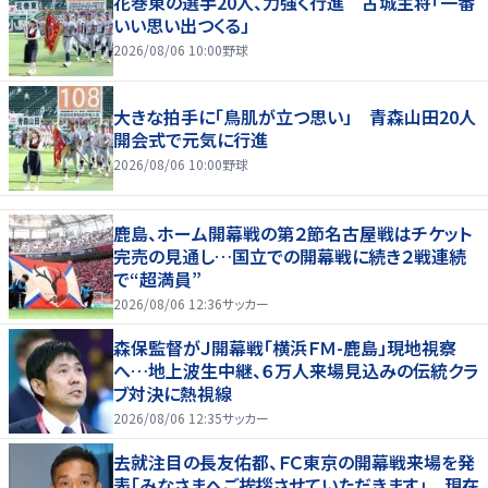
花巻東の選手20人、力強く行進 古城主将「一番
いい思い出つくる」
2026/08/06 10:00
野球
大きな拍手に「鳥肌が立つ思い」 青森山田20人
開会式で元気に行進
2026/08/06 10:00
野球
鹿島、ホーム開幕戦の第２節名古屋戦はチケット
完売の見通し…国立での開幕戦に続き２戦連続
で“超満員”
2026/08/06 12:36
サッカー
森保監督がＪ開幕戦「横浜ＦＭ-鹿島」現地視察
へ…地上波生中継、６万人来場見込みの伝統クラ
ブ対決に熱視線
2026/08/06 12:35
サッカー
去就注目の長友佑都、ＦＣ東京の開幕戦来場を発
表「みなさまへご挨拶させていただきます」 現在