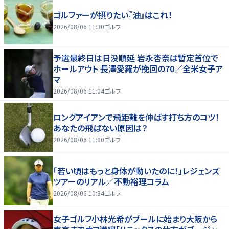
ゴルファーが摂りたい『油』はこれ！
2026/08/06 11:30
ゴルフ
予選最終日は日没順延 岩永杏奈は暫定首位で
ホールアウト 長澤愛羅が挽回の70／全米女子ア
マ
2026/08/06 11:04
ゴルフ
ロングアイアンで飛距離を伸ばす打ち方のコツ！
あなたの飛ばない原因は？
2026/08/06 11:00
ゴルフ
「若い頃はもっと身体が動いたのに！」レジェンズ
ツアーのリアル／不動裕理コラム
2026/08/06 10:34
ゴルフ
女子ゴルフ小林光希がプールに始まり大阪から