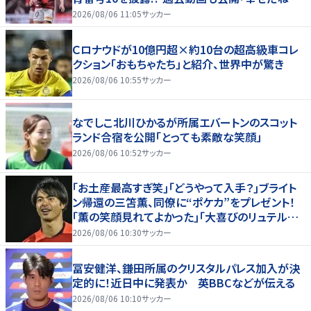
｢爽やかイケメン｣
2026/08/06 11:05
サッカー
Ｃロナウドが10億円超×約10台の超高級車コレ
クション「おもちゃたち」と紹介、世界中が驚き
2026/08/06 10:55
サッカー
なでしこ北川ひかるが所属エバートンのスコット
ランド合宿を公開「とっても素敵な笑顔」
2026/08/06 10:52
サッカー
｢お土産最高すぎ笑｣｢どうやって入手？｣ブライト
ン帰還の三笘薫、同僚に“ポケカ”をプレゼント！
｢薫の笑顔見れてよかった｣｢大喜びのリュテル可
愛すぎ｣
2026/08/06 10:30
サッカー
冨安健洋、鎌田所属のクリスタルパレス加入が決
定的に！近日中に発表か 英BBCなどが伝える
2026/08/06 10:10
サッカー