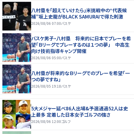
八村塁を「超えていけたら」米挑戦中の“代表候
補”坂上史龍がBLACK SAMURAIで得た刺激
2026/08/06 07:00
バスケ
バスケ男子・八村塁 将来的に日本でプレーを希
望「Ｂリーグでプレーするのは１つの夢」 中高生
向け技術指導キャンプ開催
2026/08/06 05:00
バスケ
八村塁が将来的なＢリーグでのプレーを希望「一
つの夢ですね」
2026/08/05 19:18
バスケ
5大メジャー延べ86人出場&予選通過52人は史
上最多 定着した日本女子ゴルフの強さ
2026/08/06 12:00
ゴルフ