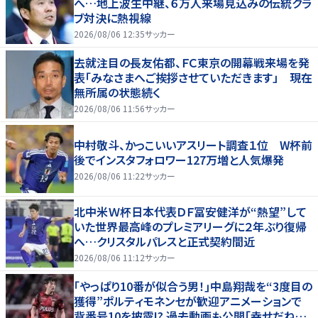
へ…地上波生中継、６万人来場見込みの伝統クラ
ブ対決に熱視線
2026/08/06 12:35
サッカー
去就注目の長友佑都、ＦＣ東京の開幕戦来場を発
表「みなさまへご挨拶させていただきます」 現在
無所属の状態続く
2026/08/06 11:56
サッカー
中村敬斗、かっこいいアスリート調査１位 W杯前
後でインスタフォロワー127万増と人気爆発
2026/08/06 11:22
サッカー
北中米Ｗ杯日本代表ＤＦ冨安健洋が“熱望”して
いた世界最高峰のプレミアリーグに２年ぶり復帰
へ…クリスタルパレスと正式契約間近
2026/08/06 11:12
サッカー
｢やっぱり10番が似合う男！｣中島翔哉を“3度目の
獲得”ポルティモネンセが歓迎アニメーションで
背番号10を披露!? 過去動画も公開｢幸せだね〜｣