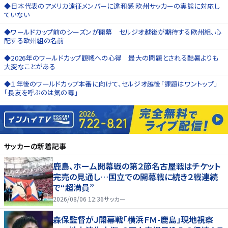
◆日本代表のアメリカ遠征メンバーに違和感 欧州サッカーの実態に対応し
ていない
◆ワールドカップ前のシーズンが開幕 セルジオ越後が期待する欧州組、心
配する欧州組の名前
◆2026年のワールドカップ観戦への心得 最大の問題とされる酷暑よりも
大変なことがある
◆１年後のワールドカップ本番に向けて、セルジオ越後「課題はワントップ」
「長友を呼ぶのは気の毒」
サッカー
の新着記事
鹿島、ホーム開幕戦の第２節名古屋戦はチケット
完売の見通し…国立での開幕戦に続き２戦連続
で“超満員”
2026/08/06 12:36
サッカー
森保監督がＪ開幕戦「横浜ＦＭ-鹿島」現地視察