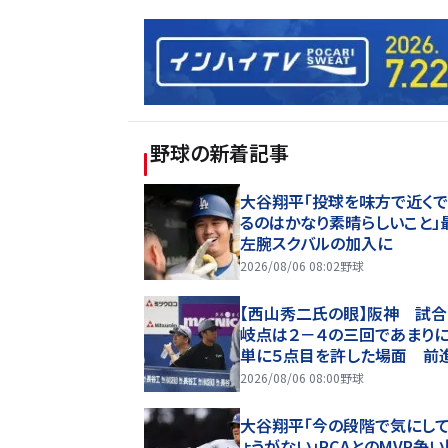
野球
の新着記事
大谷翔平「投球を味方で近く
るのはかなり素晴らしいこと」
左腕スクバルの加入に
2026/08/06 08:02
野球
【西山秀二氏の眼】阪神 試
岐点は２－４の三回であまり
単に５点目を許した場面 前
備で勝負を懸けるべきだった
2026/08/06 08:00
野球
大谷翔平「今の段階で気にし
ょうがない」PCAとのMVP争い