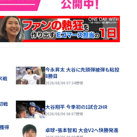
今永昇太 大谷に先頭弾被弾も粘投
8勝目
ス戦
2026/08/06 07:34
野球
初戦
大谷翔平 今季初の1試合2HR
2026/08/06 06:07
野球
来獲得
卓球・張本智和 大会V2へ快勝発進
2026/08/06 06:00
卓球