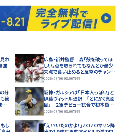
で見れ
広島・新井監督 森「殻を破ってほ
最強
しい。点を取られてもなんとか最少
失点で食い止めると反撃のチャンス
もあるので」【一問一答】
2026/08/06 08:00
野球
合の分
阪神・ガルシアは「日本人っぽい」と
にも簡
伊藤ヴィットル通訳 「とにかく真面
進守
目」 ２軍デビュー試合で初本塁打
もしみじみ「夢のようだ」
2026/08/06 08:00
野球
てもし
「え！？いたのかよ！」ＺＯＺＯマリン降
「自分
臨の１９歳世界的アイドルの激カワ