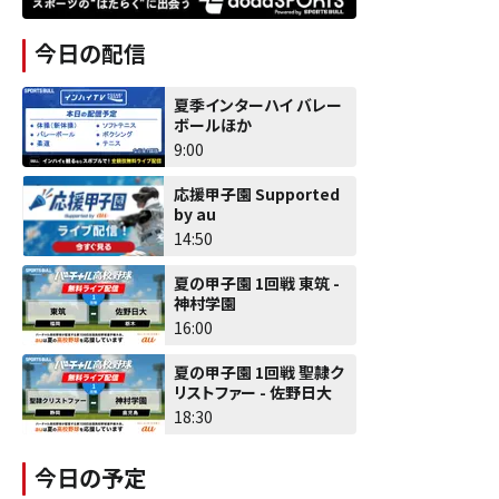
今日の配信
夏季インターハイ バレー
ボールほか
9:00
応援甲子園 Supported
by au
14:50
夏の甲子園 1回戦 東筑 -
神村学園
16:00
夏の甲子園 1回戦 聖隷ク
リストファー - 佐野日大
18:30
今日の予定