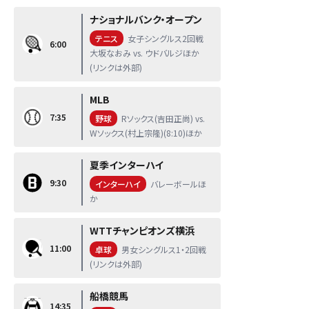
ナショナルバンク・オープン
テニス
女子シングルス2回戦
6:00
大坂なおみ vs. ウドバルジほか
(リンクは外部)
MLB
7:35
野球
Rソックス(吉田正尚) vs.
Wソックス(村上宗隆)(8:10)ほか
夏季インターハイ
9:30
インターハイ
バレーボールほ
か
WTTチャンピオンズ横浜
11:00
卓球
男女シングルス1・2回戦
(リンクは外部)
船橋競馬
14:35