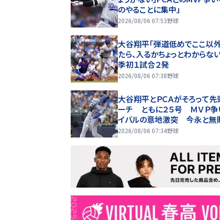
のやることに集中」
2026/08/06 07:53
野球
大谷翔平「弾道低めでここ以
たら、入るかちょっとわからない
季初１試合２発
2026/08/06 07:38
野球
大谷翔平とＰＣＡがそろって先
ーチ ともに２５号 ＭＶＰ争
イバルの意地激突 今永と無
ラウアーがいきなり被弾
2026/08/06 07:34
野球