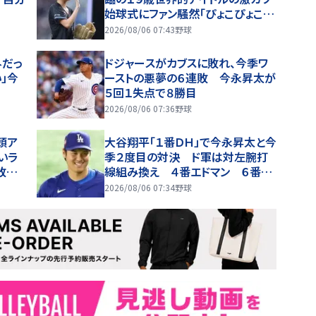
始球式にファン騒然「ぴょこぴょこし
て激かわ」「お顔が小さかった」
2026/08/06 07:43
野球
外だっ
ドジャースがカブスに敗れ、今季ワ
」今
ーストの悪夢の６連敗 今永昇太が
５回１失点で８勝目
2026/08/06 07:36
野球
頭ア
大谷翔平「１番ＤＨ」で今永昇太と今
いラ
季２度目の対決 ド軍は対左腕打
敗男
線組み換え ４番エドマン ６番ベ
ッツ 先発は無敗左腕 再獲得フ
2026/08/06 07:34
野球
ェドゥシア初マスク【ドジャースのラ
インナップ】