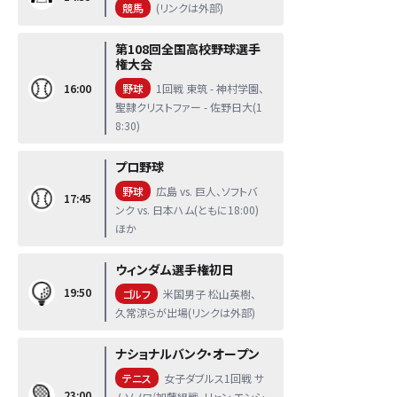
競馬
(リンクは外部)
第108回全国高校野球選手
権大会
16:00
野球
1回戦 東筑 - 神村学園、
聖隷クリストファー - 佐野日大(1
8:30)
プロ野球
野球
広島 vs. 巨人、ソフトバ
17:45
ンク vs. 日本ハム(ともに18:00)
ほか
ウィンダム選手権初日
19:50
ゴルフ
米国男子 松山英樹、
久常涼らが出場(リンクは外部)
ナショナルバンク・オープン
テニス
女子ダブルス1回戦 サ
23:00
ムソノワ/加藤組戦、リャン エンシ