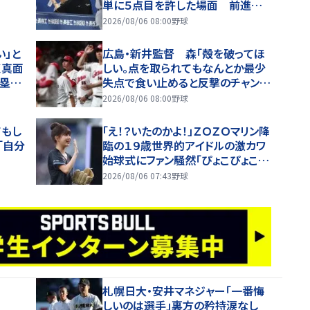
単に５点目を許した場面 前進守
備で勝負を懸けるべきだった
2026/08/06 08:00
野球
い」と
広島・新井監督 森「殻を破ってほ
く真面
しい。点を取られてもなんとか最少
本塁打
失点で食い止めると反撃のチャンス
もあるので」【一問一答】
2026/08/06 08:00
野球
てもし
「え！？いたのかよ！」ＺＯＺＯマリン降
「自分
臨の１９歳世界的アイドルの激カワ
始球式にファン騒然「ぴょこぴょこし
て激かわ」「お顔が小さかった」
2026/08/06 07:43
野球
札幌日大・安井マネジャー「一番悔
しいのは選手」裏方の矜持涙なし