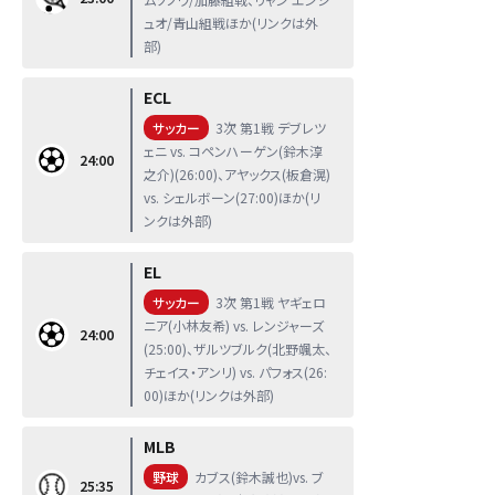
ュオ/青山組戦ほか(リンクは外
部)
ECL
サッカー
3次 第1戦 デブレツ
ェニ vs. コペンハーゲン(鈴木淳
24:00
之介)(26:00)、アヤックス(板倉滉)
vs. シェルボーン(27:00)ほか(リ
ンクは外部)
EL
サッカー
3次 第1戦 ヤギェロ
ニア(小林友希) vs. レンジャーズ
24:00
(25:00)、ザルツブルク(北野颯太、
チェイス・アンリ) vs. パフォス(26:
00)ほか(リンクは外部)
MLB
野球
カブス(鈴木誠也)vs. ブ
25:35