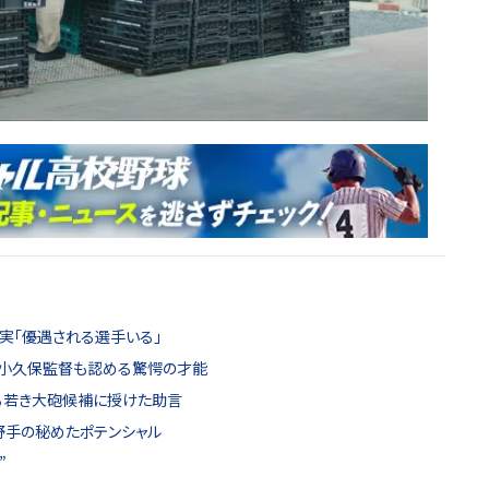
実「優遇される選手いる」
 小久保監督も認める驚愕の才能
る若き大砲候補に授けた助言
野手の秘めたポテンシャル
”