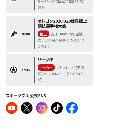
ルージェイズ(岡本和真)(27:20)
ほか
オレゴン2026 U20世界陸上
競技選手権大会
26:00
陸上
男子100m(清水空跳)、
女子800m(久保凛)ほか(リンク
は外部)
リーグ杯
サッカー
ブリストル・C(平河
27:45
悠) vs. ウォルソール(リンクは外
部)
スポーツブル 公式SNS