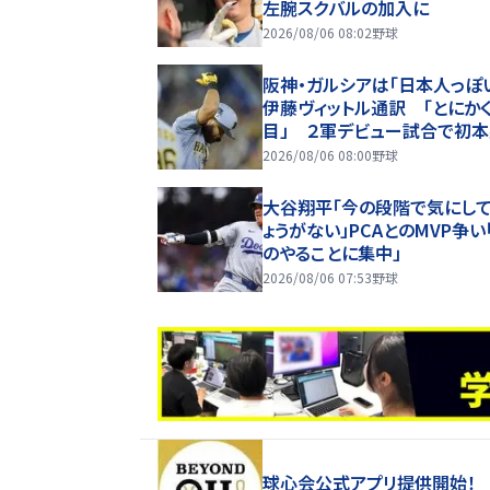
左腕スクバルの加入に
2026/08/06 08:02
野球
阪神・ガルシアは「日本人っぽ
伊藤ヴィットル通訳 「とにか
目」 ２軍デビュー試合で初
もしみじみ「夢のようだ」
2026/08/06 08:00
野球
大谷翔平「今の段階で気にし
ょうがない」PCAとのMVP争い
のやることに集中」
2026/08/06 07:53
野球
球心会公式アプリ提供開始！