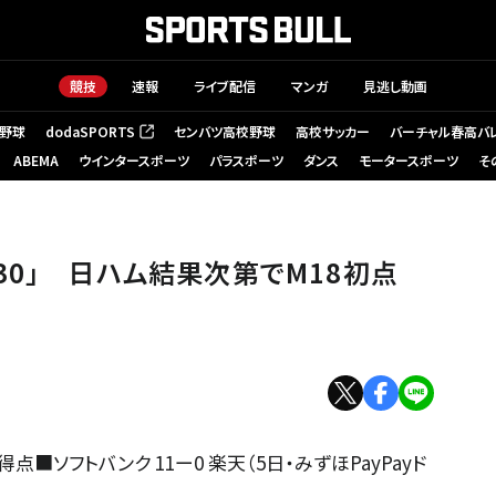
競技
速報
ライブ配信
マンガ
見逃し動画
野球
dodaSPORTS
センバツ高校野球
高校サッカー
バーチャル春高バ
（新しいタブで開く）
ABEMA
ウインタースポーツ
パラスポーツ
ダンス
モータースポーツ
そ
靖】
30」 日ハム結果次第でM18初点
ソフトバンク 11ー0 楽天（5日・みずほPayPayド