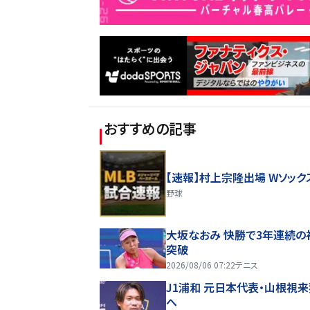
おすすめの記事
【速報】村上宗隆出場 Wソック
野球
大坂なおみ 快勝で3年連続の
突破
2026/08/06 07:22
テニス
J1浦和 元日本代表・山根視
へ