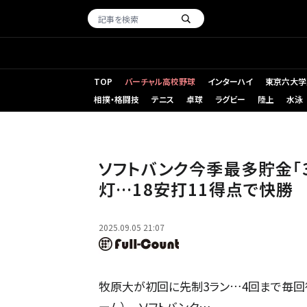
TOP
バーチャル高校野球
インターハイ
東京六大学
相撲・格闘技
テニス
卓球
ラグビー
陸上
水泳
初回に5号3ランを放ったソフトバンク・牧原大成【写真：小林
ソフトバンク今季最多貯金「
灯…18安打11得点で快勝
2025.09.05 21:07
牧原大が初回に先制3ラン…4回まで毎回得点■
ーム） ソフトバンク…