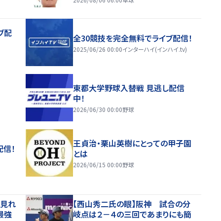
ブ配
全30競技を完全無料でライブ配信！
2025/06/26 00:00
インターハイ(インハイ.tv)
東都大学野球入替戦 見逃し配信
中！
2026/06/30 00:00
野球
王貞治・栗山英樹にとっての甲子園
配信！
とは
2026/06/15 00:00
野球
で見れ
【西山秀二氏の眼】阪神 試合の分
最強
岐点は２－４の三回であまりにも簡