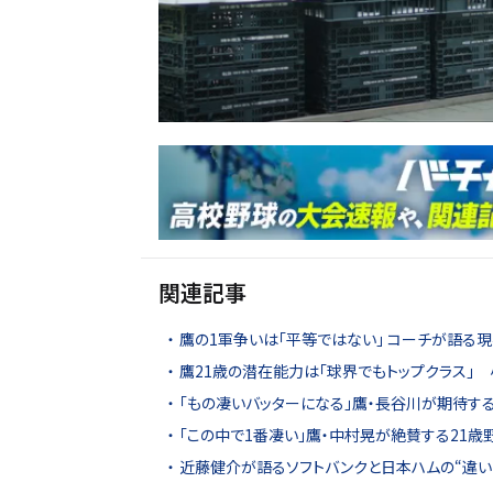
関連記事
鷹の1軍争いは「平等ではない」 コーチが語る現
鷹21歳の潜在能力は「球界でもトップクラス」
「もの凄いバッターになる」鷹・長谷川が期待す
「この中で1番凄い」鷹・中村晃が絶賛する21歳
近藤健介が語るソフトバンクと日本ハムの“違い