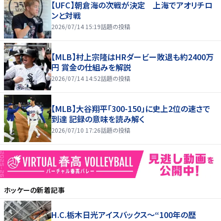
【UFC】朝倉海の次戦が決定 上海でアオリチロ
ンと対戦
2026/07/14 15:19
話題の投稿
【MLB】村上宗隆はHRダービー敗退も約2400万
円 賞金の仕組みを解説
2026/07/14 14:52
話題の投稿
【MLB】大谷翔平「300-150」に史上2位の速さで
到達 記録の意味を読み解く
2026/07/10 17:26
話題の投稿
ホッケー
の新着記事
H.C.栃木日光アイスバックス～“100年の歴