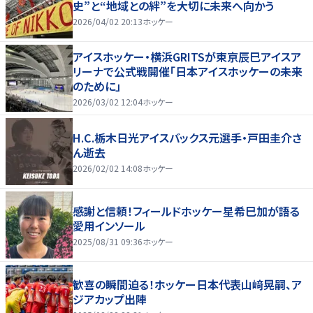
史”と“地域との絆”を大切に未来へ向かう
2026/04/02 20:13
ホッケー
アイスホッケー・横浜GRITSが東京辰巳アイスア
リーナで公式戦開催「日本アイスホッケーの未来
のために」
2026/03/02 12:04
ホッケー
H.C.栃木日光アイスバックス元選手・戸田圭介さ
ん逝去
2026/02/02 14:08
ホッケー
感謝と信頼！フィールドホッケー星希巳加が語る
愛用インソール
2025/08/31 09:36
ホッケー
歓喜の瞬間迫る！ホッケー日本代表山﨑晃嗣、ア
ジアカップ出陣