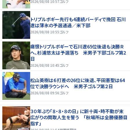
2026/08/08 10:57
ゴルフ
トリプルボギー先行も4連続バーディで挽回 石川
遼は薄氷の予選通過／米下部
2026/08/08 10:55
ゴルフ
痛恨トリプルボギーで石川遼65位後退も決勝Ｒ
へ、杉浦悠太は予選落ち 米男子下部ゴルフ第2
日
2026/08/08 10:45
ゴルフ
松山英樹は６打差の26位に後退、平田憲聖は64
位で決勝ラウンドへ 米男子ゴルフ第２日
2026/08/08 09:56
ゴルフ
３０年ぶり「８・８・８の日」 に新十両・時不動が末
広がりの関取人生を誓う 「秋場所は全勝優勝目
指す」
2026/08/08 11:54
相撲格闘技