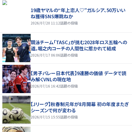
19歳ヤマルの“年上恋人♡”ガルシア、50万いい
ね獲得SNS爆跳ねか
2026/07/20 11:12
話題の投稿
競泳チーム「TASC」が挑む2028年ロス五輪への
道。堀之内コーチの人間性に惹かれて結成
2026/07/17 06:06
話題の投稿
【男子バレー日本代表】9連勝の価値 データで読
み解くVNLの現在地
2026/07/16 16:42
話題の投稿
【Jリーグ】秋春制元年が8月開幕 初の年度またぎ
シーズンで何が変わる
2026/07/15 15:55
話題の投稿