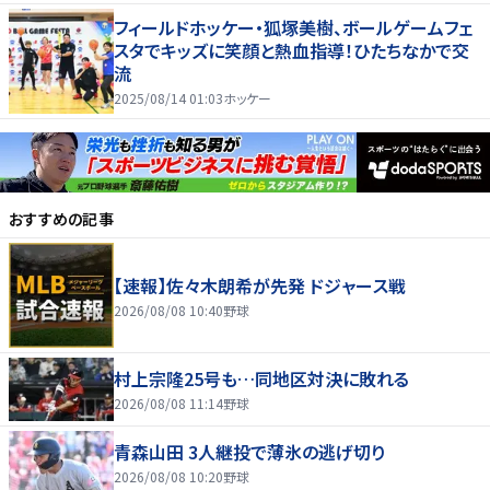
フィールドホッケー・狐塚美樹、ボールゲームフェ
スタでキッズに笑顔と熱血指導！ひたちなかで交
流
2025/08/14 01:03
ホッケー
おすすめの記事
【速報】佐々木朗希が先発 ドジャース戦
2026/08/08 10:40
野球
村上宗隆25号も…同地区対決に敗れる
2026/08/08 11:14
野球
青森山田 3人継投で薄氷の逃げ切り
2026/08/08 10:20
野球