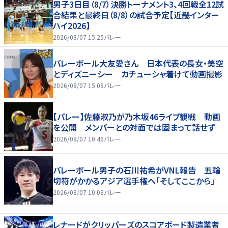
男子3日目（8/7）決勝トーナメント3、4回戦全12試
合結果と最終日（8/8）の試合予定【近畿インター
ハイ2026】
2026/08/07 15:25
バレー
バレーボール大友愛さん 日本代表の長女・美空
とディズニーシー カチューシャ着けて動画撮影
2026/08/07 15:08
バレー
【バレー】佐藤淑乃が乃木坂46ライブ観戦 動画
を公開 メンバーとの対面では固まって話せず
2026/08/07 10:46
バレー
バレーボール男子の石川祐希がVNL報告 五輪
切符がかかるアジア選手権へ「そしてここから」
2026/08/07 10:08
バレー
レナードがクリッパーズのスコアボード製造業者