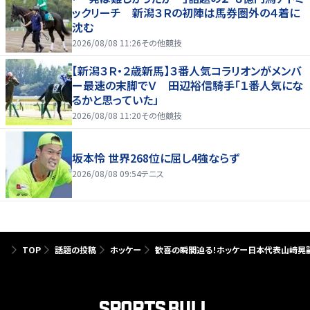
ックリーチ 新潟３Ｒの初陣は馬券圏外の４着に
沈む
2026/08/08 11:26
その他競技
【新潟３Ｒ・２歳新馬】３番人気コラリオンがメンバ
ー最速の末脚でＶ 田辺裕信騎手「１番人気にな
るかと思っていた」
2026/08/08 11:20
その他競技
坂本怜 世界268位に屈し4強ならず
2026/08/08 09:54
テニス
TOP
話題の投稿
ホッケー
歓喜の瞬間迫る！ホッケー日本代表山﨑晃