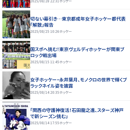
2025/08/28 22:31
ホッケー
切ない幕引き…東京都成年女子ホッケー都代表
「解散」報告
2025/08/25 10:26
ホッケー
国スポへ挑む！東京ヴェルディホッケーが関東ブ
ロック戦出場
2025/08/15 11:45
ホッケー
女子ホッケー・永井葉月、モノクロの世界で輝くブ
ラックネイル姿を披露
2025/08/14 20:35
ホッケー
「関西の守護神復活！石田龍之進、スターズ神戸
で新シーズン挑む」
2025/08/14 17:55
ホッケー