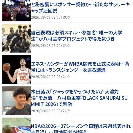
と秘密裏にスポンサー契約か‬…新たなサラリーキ
ャップ迂回説
2026/08/08 09:00
バスケ
自己表現は必須スキル…参加者“唯一の大学
生”が八村主宰プロジェクトで得た気づき
2026/08/08 09:00
バスケ
エネス・カンターがWNBA挑戦を正式に表明…背
景にはトランスジェンダーを巡る議論
2026/08/08 08:09
バスケ
本田蕗以「ジャックをやっつけたい」“大濠対
決”を意識…八村塁主宰『BLACK SAMURAI SU
MMIT 2026』で刺激
2026/08/08 08:00
バスケ
NBAの2026－27シーズン全日程は来週発表され
る見通し…現地記者が報道