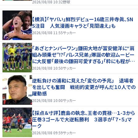
2026/08/08 10:32
野球
【横浜】「ヤバい」鮮烈デビュー16歳三井寺眞、SN
S注目 人気漫画キャラと「見間違え」も
2026/08/08 11:55
サッカー
｢あざとナンバーワン｣鎌田大地が冨安健洋に“肩
組み頭乗せ”!?｢パレス兄弟｣爆誕の歓迎ムービー
に大反響｢最後の鎌田可愛すぎる｣｢粋にも程があ
る！」
2026/08/08 10:50
サッカー
逆転負けの浦和に見えた「変化の予兆」 退場者
を出しても奮闘 戦術的変更が呼んだ１０人での
躍動感
2026/08/08 10:00
サッカー
【採点＆寸評】鹿島の執念、王者の貫禄…１-３から
圧巻３ゴールで大逆転勝利 ３選手が「７・５」マ
ーク
2026/08/08 09:59
サッカー