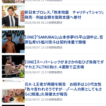
新日本プロレス、「熊本地震 チャリティＴシャツ」
発売…利益全額を復興支援へ寄付
2026/08/08 08:23
相撲格闘技
【ONE】「SAMURAI2」山本歩夢VS平山諒中止、笠
原弘希VS塩川琉斗は契約体重で開催
2026/08/07 23:18
相撲格闘技
【ONE】スーパーレックがまさかの右ひざ負傷でダ
ヤカエフにTKO負け、４連敗で正念場
2026/08/07 22:57
相撲格闘技
元Ｋ-１王者が再婚を報告 お相手は１０代女性
「色々言われそうですが…」「一人の男としてもさ
らに精進」久保優太が報告
2026/08/07 22:45
相撲格闘技