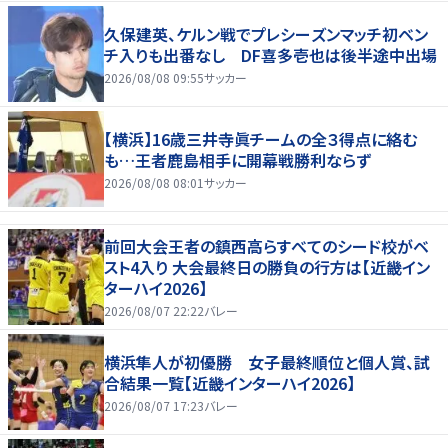
久保建英、ケルン戦でプレシーズンマッチ初ベン
チ入りも出番なし DF喜多壱也は後半途中出場
2026/08/08 09:55
サッカー
【横浜】16歳三井寺眞チームの全３得点に絡む
も…王者鹿島相手に開幕戦勝利ならず
2026/08/08 08:01
サッカー
前回大会王者の鎮西高らすべてのシード校がベ
スト4入り 大会最終日の勝負の行方は【近畿イン
ターハイ2026】
2026/08/07 22:22
バレー
横浜隼人が初優勝 女子最終順位と個人賞、試
合結果一覧【近畿インターハイ2026】
2026/08/07 17:23
バレー