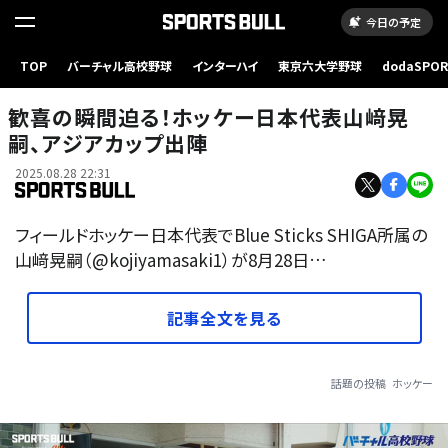
今日の予定
TOP
バーチャル高校野球
インターハイ
東京六大学野球
dodaSPO
（新しいタブ
歓喜の瞬間迫る！ホッケー日本代表山﨑晃
嗣、アジアカップ出陣
2025.08.28 22:31
フィールドホッケー日本代表でBlue Sticks SHIGA所属の
山﨑晃嗣（@kojiyamasaki1）が8月28日…
記事全文を見る
話題の投稿
ホッケー