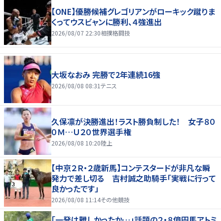
【ONE】優勝候補グレゴリアンがローキック蹴りま
くってウスビャンに勝利、４強進出
2026/08/07 22:30
相撲格闘技
大坂なおみ 完勝で2年連続16強
2026/08/08 08:31
テニス
久保凛が決勝進出！ラスト勝負制した！ 女子８０
０Ｍ…Ｕ２０世界選手権
2026/08/08 10:20
陸上
【中京２Ｒ・２歳新馬】コンテスタードが非凡な瞬
発力で差し切る 吉村誠之助騎手「実戦に行って
良かったです」
2026/08/08 11:14
その他競技
「一発は難しかったか…」話題の２・８億円馬アトミ