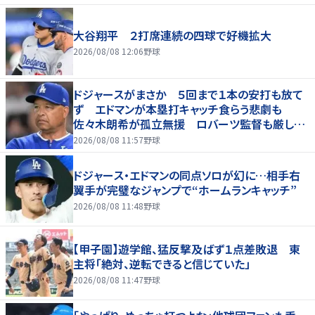
大谷翔平 ２打席連続の四球で好機拡大
2026/08/08 12:06
野球
ドジャースがまさか ５回まで１本の安打も放て
ず エドマンが本塁打キャッチ食らう悲劇も
佐々木朗希が孤立無援 ロバーツ監督も厳しい
表情
2026/08/08 11:57
野球
ドジャース・エドマンの同点ソロが幻に…相手右
翼手が完璧なジャンプで“ホームランキャッチ”
2026/08/08 11:48
野球
【甲子園】遊学館、猛反撃及ばず１点差敗退 東
主将「絶対、逆転できると信じていた」
2026/08/08 11:47
野球