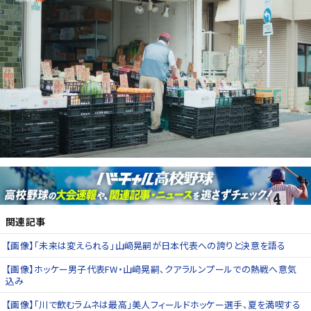
関連記事
【画像】「未来は変えられる」山﨑晃嗣が日本代表への誇りと決意を語る
【画像】ホッケー男子代表FW・山﨑晃嗣、クアラルンプールでの熱戦へ意気
込み
【画像】「川で飲むラムネは最高」美人フィールドホッケー選手、夏を満喫する