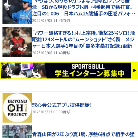
「やっぱり、めっちゃ打つよな」他球団ファンも垂
涎 SBから現役ドラフト組→4番起用で猛打賞、
注目の1.006 日本ハム25歳捕手の圧巻パフォが
話題「しかし、どこで使うかだな」
2026/08/08 11:46
野球
「パワー破格すぎる！」村上宗隆、衝撃25号ソロ！飛
距離124メートルの“ムーンショット”さく裂 メジ
ャー日本人選手1年目の「最多本塁打記録」更新
2026/08/08 11:40
野球
球心会公式アプリ提供開始！
2026/05/27 00:00
野球
青森山田が2年ぶり夏1勝、序盤6得点で相手の猛