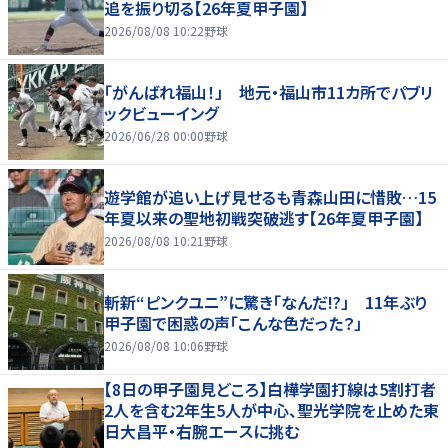
追を振り切る【26年夏甲子園】
2026/08/08 10:22
野球
「がんばれ福山！」 地元・福山市11カ所でパブリ
ックビューイング
2026/06/28 00:00
野球
遊学館が追い上げ見せるも青森山田に惜敗…15
年夏以来の聖地初戦突破逃す【26年夏甲子園】
2026/08/08 10:21
野球
斬新“ピンクユニ”に驚き「なんだ!?」 11年ぶり
甲子園で困惑の声「こんな色だった？」
2026/08/08 10:06
野球
【8日の甲子園見どころ】白樺学園打線は5割打者
2人を含む2年生5人が中心、聖光学院を止めた東
日大昌平・右腕エースに挑む