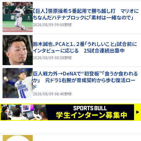
【巨人】笹原操希５番起用で勝ち越し打 マリオに
ちなんだハテナブロックに「素材は一緒なので」
2026/08/09 09:00
野球
鈴木誠也、PCAと１、２番「うれしいこと」試合前に
インタビューに応じる 25試合連続出塁中
2026/08/09 08:58
野球
巨人戦力外→DeNAで“初登板”「食うか食われる
か」 元ドラ1右腕が育成契約から歩む復活ロー
ド
2026/08/09 08:40
野球