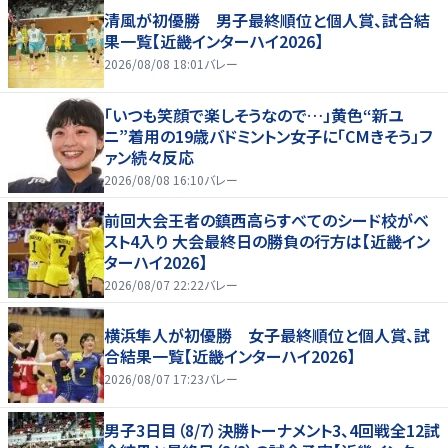
清風が初優勝 男子最終順位と個人賞、試合結
果一覧【近畿インターハイ2026】
2026/08/08 18:01
バレー
「いつも笑顔で楽しそうなので…」黄色“新ユ
ニ”着用の19歳バドミントン女子に「CMきそう」フ
ァン続々反応
2026/08/08 16:10
バレー
前回大会王者の鎮西高らすべてのシード校がベ
スト4入り 大会最終日の勝負の行方は【近畿イン
ターハイ2026】
2026/08/07 22:22
バレー
横浜隼人が初優勝 女子最終順位と個人賞、試
合結果一覧【近畿インターハイ2026】
2026/08/07 17:23
バレー
男子3日目（8/7）決勝トーナメント3、4回戦全12試