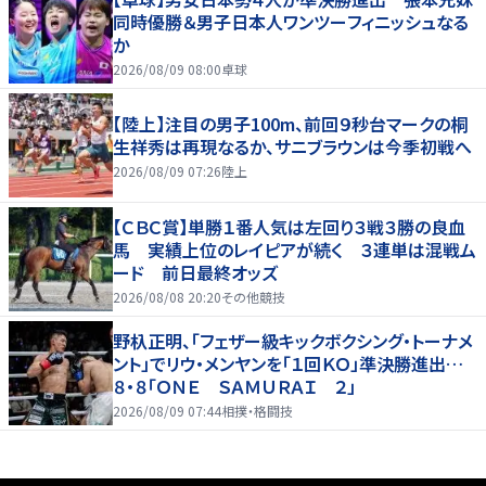
同時優勝＆男子日本人ワンツーフィニッシュなる
か
2026/08/09 08:00
卓球
【陸上】注目の男子100m、前回９秒台マークの桐
生祥秀は再現なるか、サニブラウンは今季初戦へ
2026/08/09 07:26
陸上
【ＣＢＣ賞】単勝１番人気は左回り３戦３勝の良血
馬 実績上位のレイピアが続く ３連単は混戦ム
ード 前日最終オッズ
2026/08/08 20:20
その他競技
野杁正明、「フェザー級キックボクシング・トーナメ
ント」でリウ・メンヤンを「１回ＫＯ」準決勝進出…
８・８「ＯＮＥ ＳＡＭＵＲＡＩ ２」
2026/08/09 07:44
相撲・格闘技