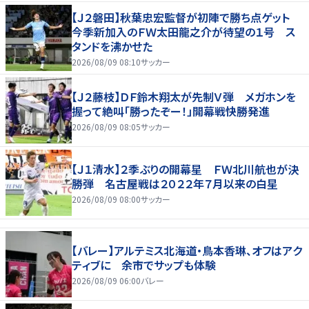
【Ｊ２磐田】秋葉忠宏監督が初陣で勝ち点ゲット
今季新加入のＦＷ太田龍之介が待望の１号 ス
タンドを沸かせた
2026/08/09 08:10
サッカー
【Ｊ２藤枝】ＤＦ鈴木翔太が先制Ｖ弾 メガホンを
握って絶叫「勝ったぞー！」開幕戦快勝発進
2026/08/09 08:05
サッカー
【Ｊ１清水】２季ぶりの開幕星 ＦＷ北川航也が決
勝弾 名古屋戦は２０２２年７月以来の白星
2026/08/09 08:00
サッカー
【バレー】アルテミス北海道・鳥本香琳、オフはアク
ティブに 余市でサップも体験
2026/08/09 06:00
バレー