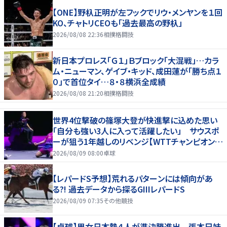
【ONE】野杁正明が左フックでリウ・メンヤンを１回
KO、チャトリCEOも「過去最高の野杁」
2026/08/08 22:36
相撲格闘技
新日本プロレス「Ｇ１」Ｂブロック「大混戦」…カラ
ム・ニューマン、ゲイブ・キッド、成田蓮が「勝ち点１
０」で首位タイ…８・８横浜全成績
2026/08/08 21:20
相撲格闘技
世界4位撃破の篠塚大登が快進撃に込めた思い
「自分も強い3人に入って活躍したい」 サウスポ
ーが狙う1年越しのリベンジ【WTTチャンピオンズ
横浜2026】
2026/08/09 08:00
卓球
【レパードS予想】荒れるパターンには傾向があ
る?! 過去データから探るGIIIレパードS
2026/08/09 07:35
その他競技
【卓球】男女日本勢４人が準決勝進出 張本兄妹