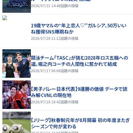
2026/07/21 14:48
話題の投稿
19歳ヤマルの“年上恋人♡”ガルシア、50万いい
ね獲得SNS爆跳ねか
2026/07/20 11:12
話題の投稿
競泳チーム「TASC」が挑む2028年ロス五輪への
道。堀之内コーチの人間性に惹かれて結成
2026/07/17 06:06
話題の投稿
【男子バレー日本代表】9連勝の価値 データで読
み解くVNLの現在地
2026/07/16 16:42
話題の投稿
【Jリーグ】秋春制元年が8月開幕 初の年度またぎ
シーズンで何が変わる
2026/07/15 15:55
話題の投稿