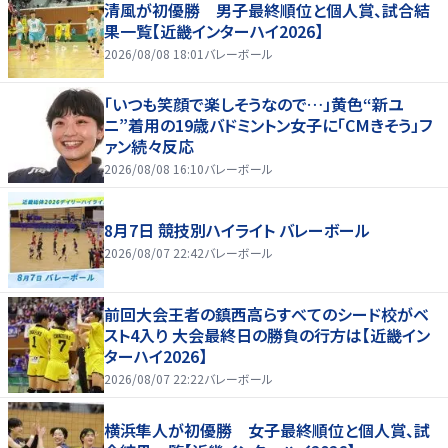
清風が初優勝 男子最終順位と個人賞、試合結
果一覧【近畿インターハイ2026】
2026/08/08 18:01
バレーボール
「いつも笑顔で楽しそうなので…」黄色“新ユ
ニ”着用の19歳バドミントン女子に「CMきそう」フ
ァン続々反応
2026/08/08 16:10
バレーボール
8月7日 競技別ハイライト バレーボール
2026/08/07 22:42
バレーボール
前回大会王者の鎮西高らすべてのシード校がベ
スト4入り 大会最終日の勝負の行方は【近畿イン
ターハイ2026】
2026/08/07 22:22
バレーボール
横浜隼人が初優勝 女子最終順位と個人賞、試