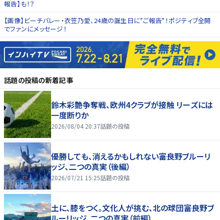
報告】も！？
【画像】ビーチバレー・衣笠乃愛、24歳の誕生日に”ご報告”！ポジティブ全開
でファンにメッセージ！
話題の投稿
の新着記事
鈴木彩艶争奪戦、欧州4クラブが接触 リーズには
一度断りか
2026/08/04 20:37
話題の投稿
優勝しても、消えるかもしれない――富良野ブルーリ
ッジ、二つの真実（後編）
2026/07/21 15:25
話題の投稿
土に、膝をつく。文化人が挑む、北の球団――富良野ブ
ルーリッジ、二つの真実（前編）