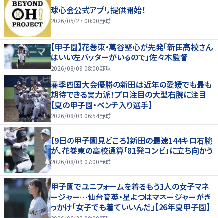
球心会公式アプリ提供開始！
2026/05/27 00:00
野球
【甲子園】花巻東・萬谷堅心が先発「新田高校さん
はいい左バッターがいるので」佐々木監督
2026/08/09 08:00
野球
春季四国大会優勝の新田は近年の愛媛でも最も
期待できる実力派！プロ注目の大型右腕に注目
【夏の甲子園・ベンチ入り選手】
2026/08/09 06:54
野球
【9日の甲子園見どころ】新田の最速144キロ右腕
が、花巻東の高校通算「81発コンビ」に立ち向かう
2026/08/09 07:00
野球
甲子園でユニフォームを着るもう1人の女子マネ
ージャー…仙台育英・星よつはマネージャーがき
っかけ「女子でも着ていいんだ」【26年夏甲子園】
2026/06/22 00:00
野球