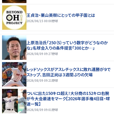
王貞治・栗山英樹にとっての甲子園とは
2026/06/15 00:00
野球
上原浩治氏「250（S）っていう数字がどうなのか
な」名球会入りの条件提言「300とか…」
2026/08/09 09:27
野球
レッドソックスがアスレチックスに敗れ連勝が９で
ストップ、吉田正尚は３週間ぶりの欠場
2026/08/09 09:21
野球
ついに出た150キロ超え！大分商の152キロ右腕
が今大会最速をマーク【2026年選手権4日目・球
速一覧】
2026/08/09 09:01
野球