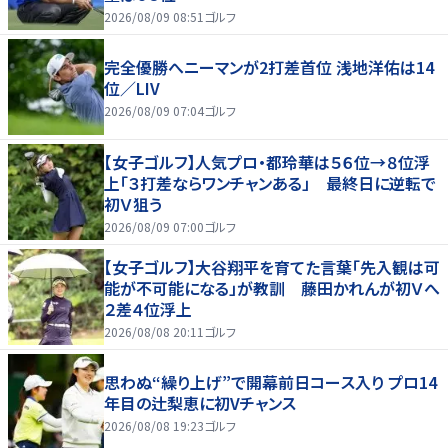
2026/08/09 08:51
ゴルフ
完全優勝へニーマンが2打差首位 浅地洋佑は14
位／LIV
2026/08/09 07:04
ゴルフ
【女子ゴルフ】人気プロ・都玲華は５６位→８位浮
上「３打差ならワンチャンある」 最終日に逆転で
初Ｖ狙う
2026/08/09 07:00
ゴルフ
【女子ゴルフ】大谷翔平を育てた言葉「先入観は可
能が不可能になる」が教訓 藤田かれんが初Ｖへ
２差４位浮上
2026/08/08 20:11
ゴルフ
思わぬ“繰り上げ”で開幕前日コース入り プロ14
年目の辻梨恵に初Vチャンス
2026/08/08 19:23
ゴルフ