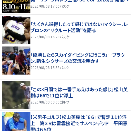
2026/08/08 17:00
バスケ
「たくさん説得したって感じではない」マクシー、レ
ブロンの“リクルート活動”を語る
2026/08/08 16:28
バスケ
「優勝したらスカイダイビングに行こう」…ブラウ
ン、新生シクサーズの交流を明かす
2026/08/08 15:53
バスケ
「この3日間では一番手応えはあった感じ」松山英
樹は66で11位に浮上
2026/08/09 09:09
ゴルフ
【米男子ゴルフ】松山英樹は「６６」で暫定１１位浮
上 第３Ｒは雷雲接近でサスペンデッド 平田憲
聖は６５位