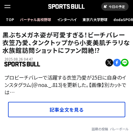
今日の予定
TOP
バーチャル高校野球
インターハイ
東京六大学野球
dodaSPO
（新しいタブ
黒ぶちメガネ姿が可愛すぎる！ビーチバレー
衣笠乃愛、タンクトップから小麦美肌チラリな
水族館訪問ショットにファン悶絶⁉
2025.08.26 04:47
プロビーチバレーで活躍する衣笠乃愛が25日に自身のイ
ンスタグラム(＠noa._.813)を更新した。【画像】別カットで
は…
記事全文を見る
話題の投稿
バレーボール