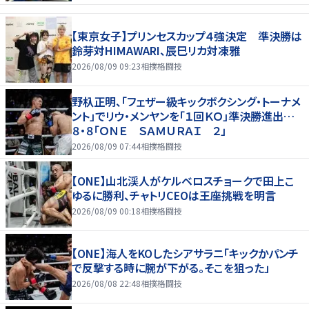
【東京女子】プリンセスカップ４強決定 準決勝は
鈴芽対HIMAWARI、辰巳リカ対凍雅
2026/08/09 09:23
相撲格闘技
野杁正明、「フェザー級キックボクシング・トーナメ
ント」でリウ・メンヤンを「１回ＫＯ」準決勝進出…
８・８「ＯＮＥ ＳＡＭＵＲＡＩ ２」
2026/08/09 07:44
相撲格闘技
【ONE】山北渓人がケルベロスチョークで田上こ
ゆるに勝利、チャトリCEOは王座挑戦を明言
2026/08/09 00:18
相撲格闘技
【ONE】海人をKOしたシアサラニ「キックかパンチ
で反撃する時に腕が下がる。そこを狙った」
2026/08/08 22:48
相撲格闘技