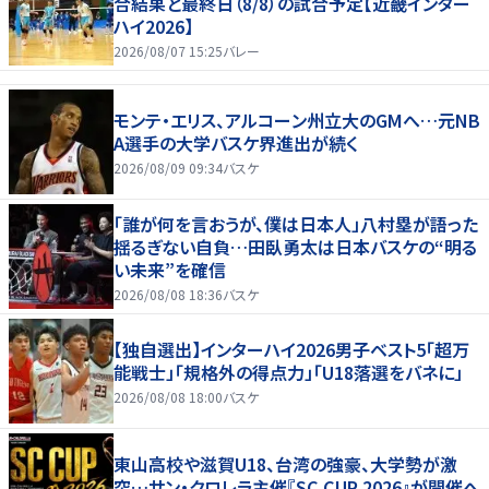
合結果と最終日（8/8）の試合予定【近畿インター
ハイ2026】
2026/08/07 15:25
バレー
モンテ・エリス、アルコーン州立大のGMへ…元NB
A選手の大学バスケ界進出が続く
2026/08/09 09:34
バスケ
「誰が何を言おうが、僕は日本人」八村塁が語った
揺るぎない自負…田臥勇太は日本バスケの“明る
い未来”を確信
2026/08/08 18:36
バスケ
【独自選出】インターハイ2026男子ベスト5「超万
能戦士」「規格外の得点力」「U18落選をバネに」
2026/08/08 18:00
バスケ
東山高校や滋賀U18、台湾の強豪、大学勢が激
突…サン・クロレラ主催『SC CUP 2026』が開催へ