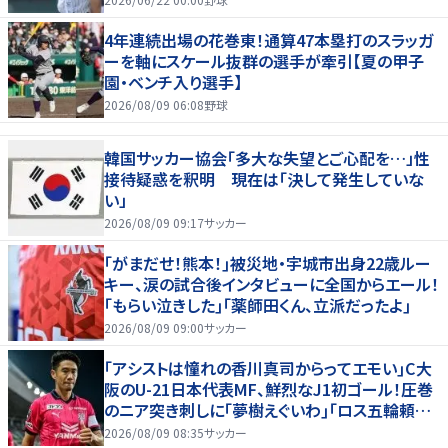
4年連続出場の花巻東！通算47本塁打のスラッガ
ーを軸にスケール抜群の選手が牽引【夏の甲子
園・ベンチ入り選手】
2026/08/09 06:08
野球
韓国サッカー協会「多大な失望とご心配を…」性
接待疑惑を釈明 現在は「決して発生していな
い」
2026/08/09 09:17
サッカー
｢がまだせ！熊本！｣被災地・宇城市出身22歳ルー
キー、涙の試合後インタビューに全国からエール！
｢もらい泣きした｣｢薬師田くん、立派だったよ｣
2026/08/09 09:00
サッカー
｢アシストは憧れの香川真司からってエモい｣C大
阪のU-21日本代表MF、鮮烈なJ1初ゴール！圧巻
のニア突き刺しに｢夢樹えぐいわ｣｢ロス五輪頼む
ぞ｣
2026/08/09 08:35
サッカー