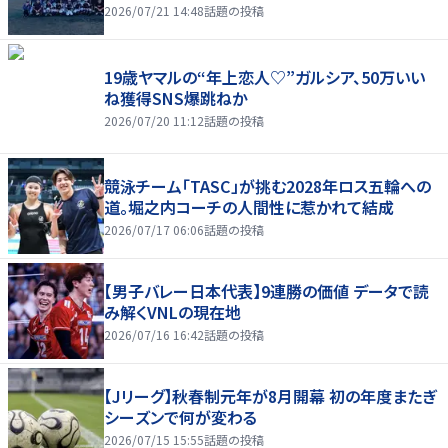
2026/07/21 14:48
話題の投稿
19歳ヤマルの“年上恋人♡”ガルシア、50万いい
ね獲得SNS爆跳ねか
2026/07/20 11:12
話題の投稿
競泳チーム「TASC」が挑む2028年ロス五輪への
道。堀之内コーチの人間性に惹かれて結成
2026/07/17 06:06
話題の投稿
【男子バレー日本代表】9連勝の価値 データで読
み解くVNLの現在地
2026/07/16 16:42
話題の投稿
【Jリーグ】秋春制元年が8月開幕 初の年度またぎ
シーズンで何が変わる
2026/07/15 15:55
話題の投稿