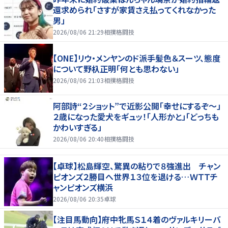
還求められ「さすが家賃さえ払ってくれなかった
男」
2026/08/06 21:29
相撲格闘技
【ONE】リウ・メンヤンのド派手髪色＆スーツ、態度
について野杁正明「何とも思わない」
2026/08/06 21:03
相撲格闘技
阿部詩“２ショット”で近影公開「幸せにするぞ〜」
２歳になった愛犬をギュッ！「人形かと」「どっちも
かわいすぎる」
2026/08/06 20:40
相撲格闘技
【卓球】松島輝空、驚異の粘りで８強進出 チャン
ピオンズ２勝目へ世界１３位を退ける…ＷＴＴチ
ャンピオンズ横浜
2026/08/06 20:35
卓球
【注目馬動向】府中牝馬Ｓ１４着のヴァルキリーバ