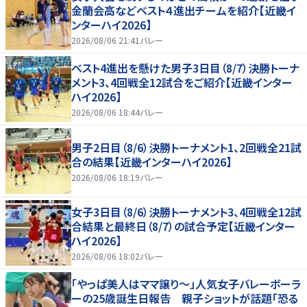
金蘭会高などベスト４進出チームを紹介【近畿イ
ンターハイ2026】
2026/08/06 21:41
バレー
ベスト4進出を懸けた男子3日目（8/7）決勝トーナ
メント3、4回戦全12試合をご紹介【近畿インター
ハイ2026】
2026/08/06 18:44
バレー
男子2日目（8/6）決勝トーナメント1、2回戦全21試
合の結果【近畿インターハイ2026】
2026/08/06 18:19
バレー
女子3日目（8/6）決勝トーナメント3、4回戦全12試
合結果と最終日（8/7）の試合予定【近畿インター
ハイ2026】
2026/08/06 18:02
バレー
「やっぱ美人はママ譲り～」人気女子バレーボーラ
ーの25歳誕生日報告 親子ショットが話題「恐る