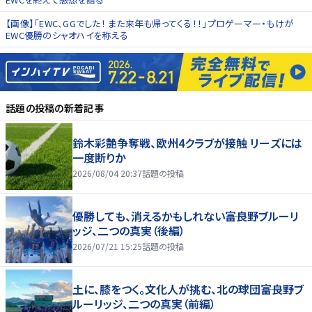
【画像】「EWC、GGでした！ また来年も帰ってくる！！」プロゲーマー・もけが
EWC優勝のシャオハイを称える
話題の投稿
の新着記事
鈴木彩艶争奪戦、欧州4クラブが接触 リーズには
一度断りか
2026/08/04 20:37
話題の投稿
優勝しても、消えるかもしれない――富良野ブルーリ
ッジ、二つの真実（後編）
2026/07/21 15:25
話題の投稿
土に、膝をつく。文化人が挑む、北の球団――富良野ブ
ルーリッジ、二つの真実（前編）