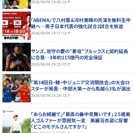
2026/08/06 19:43
バスケ
『ABEMA』で八村塁＆河村勇輝の共演を無料生中
継へ…男子日本代表の強化試合2試合を放送
2026/08/06 19:37
バスケ
サンズ、攻守の要の”悪役”ブルックスと契約延長
に合意…3年約115億円の完全保証
2026/08/06 19:23
バスケ
「第34回日・韓・中ジュニア交流競技会」の大会ロ
スターが発表…中部大第一から馬越ら3名が選出
2026/08/06 19:18
バスケ
「あらお綺麗で」「最高の暑中見舞いです」２５歳美
人ゴルファーが雰囲気一変 美麗浴衣姿に反響
「どこのモデルさんですか？」