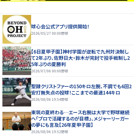
球心会公式アプリ提供開始！
2026/05/27 00:00
野球
【6日夏甲子園】神村学園が逆転で九州対決制し
て2年ぶり、佐野日大・鈴木が完封で投手戦制し2
5年ぶりの夏勝利
2026/07/06 00:00
野球
聖隷クリストファーの150キロ左腕、不調でも6回2
安打無失点の投球！ここまでの最速144キロ
2026/08/06 19:54
野球
東筑の夏終わる…エース右腕は大学で野球継続
へ「プロで活躍するのが目標」、メジャーリーガー
の夢にも言及【26年夏甲子園】
2026/08/06 19:52
野球