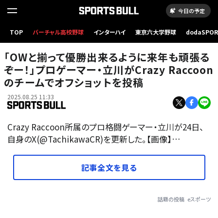
今日の予定
TOP
バーチャル高校野球
インターハイ
東京六大学野球
dodaSPO
（新しいタブ
「OWと揃って優勝出来るように来年も頑張る
ぞー！」プロゲーマー・立川がCrazy Raccoon
のチームでオフショットを投稿
2025.08.25 11:33
Crazy Raccoon所属のプロ格闘ゲーマー・立川が24日、
自身のX(@TachikawaCR)を更新した。【画像】…
記事全文を見る
話題の投稿
eスポーツ