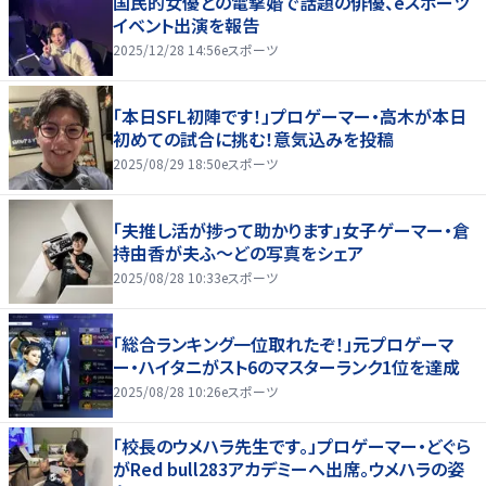
国民的女優との電撃婚で話題の俳優、eスポーツ
イベント出演を報告
2025/12/28 14:56
eスポーツ
「本日SFL初陣です！」プロゲーマー・高木が本日
初めての試合に挑む！意気込みを投稿
2025/08/29 18:50
eスポーツ
「夫推し活が捗って助かります」女子ゲーマー・倉
持由香が夫ふ～どの写真をシェア
2025/08/28 10:33
eスポーツ
「総合ランキング一位取れたぞ！」元プロゲーマ
ー・ハイタニがスト6のマスターランク1位を達成
2025/08/28 10:26
eスポーツ
「校長のウメハラ先生です。」プロゲーマー・どぐら
がRed bull283アカデミーへ出席。ウメハラの姿