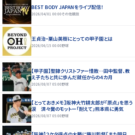
BEST BODY JAPANをライブ配信！
2026/04/01 00:00
その他競技
王貞治・栗山英樹にとっての甲子園とは
2026/06/15 00:00
野球
【甲子園】聖隷クリストファー惜敗…田中監督、教
え子たちと共に歩んだ就任からの４カ月
2026/08/07 05:00
野球
【とっておきメモ】阪神大竹耕太郎が「原点」を思う
涙 済々黌のモットー「耐えて」熊本県に勇気
2026/08/07 05:00
野球
【阪神】２ケタ得点の大勝に藤川監督「また明日、