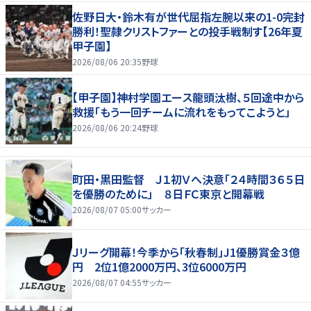
佐野日大・鈴木有が世代屈指左腕以来の1-0完封
勝利！聖隷クリストファーとの投手戦制す【26年夏
甲子園】
2026/08/06 20:35
野球
【甲子園】神村学園エース龍頭汰樹、５回途中から
救援「もう一回チームに流れをもってこようと」
2026/08/06 20:24
野球
町田・黒田監督 Ｊ１初Ｖへ決意「２４時間３６５日
を優勝のために」 ８日ＦＣ東京と開幕戦
2026/08/07 05:00
サッカー
Ｊリーグ開幕！今季から「秋春制」J1優勝賞金３億
円 2位1億2000万円、3位6000万円
2026/08/07 04:55
サッカー