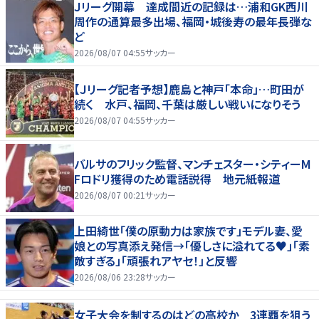
Ｊリーグ開幕 達成間近の記録は…浦和GK西川
周作の通算最多出場、福岡・城後寿の最年長弾な
ど
2026/08/07 04:55
サッカー
【Ｊリーグ記者予想】鹿島と神戸「本命」…町田が
続く 水戸、福岡、千葉は厳しい戦いになりそう
2026/08/07 04:55
サッカー
バルサのフリック監督、マンチェスター・シティーM
Fロドリ獲得のため電話説得 地元紙報道
2026/08/07 00:21
サッカー
上田綺世「僕の原動力は家族です」モデル妻、愛
娘との写真添え発信→「優しさに溢れてる♥」「素
敵すぎる」「頑張れアヤセ！」と反響
2026/08/06 23:28
サッカー
女子大会を制するのはどの高校か 3連覇を狙う