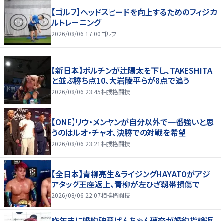
【ゴルフ】ヘッドスピードを向上するためのフィジカ
ルトレーニング
2026/08/06 17:00
ゴルフ
【新日本】ボルチンが辻陽太を下し、TAKESHITA
と並ぶ勝ち点10、大岩陵平らが8点で追う
2026/08/06 23:45
相撲格闘技
【ONE】リウ・メンヤンが自分以外で一番強いと思
うのはルオ・チャオ、決勝での対戦を希望
2026/08/06 23:21
相撲格闘技
【全日本】青柳亮生＆ライジングHAYATOがアジ
アタッグ王座返上、青柳が左ひざ靱帯損傷で
2026/08/06 22:07
相撲格闘技
昨年末に婚約破棄ぱんちゃん璃奈が婚約指輪返