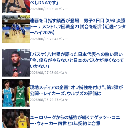
べしDNAです」
2026/08/06 05:20
バレー
連覇を目指す鎮西が登場 男子2日目（8/6）決勝
トーナメント1、2回戦全21試合を紹介【近畿インタ
ーハイ2026】
2026/08/05 20:43
バレー
【バスケ】八村塁が語った日本代表への熱い思い
「今、僕らがやらないと日本のバスケが良くなって
いかない」
2026/08/07 05:00
バスケ
現地メディアの企画“オフ補強格付け”、第2弾が
公開…レイカーズ、ウルブズの評価は
2026/08/06 20:27
バスケ
ユーロリーグからの補強が続くナゲッツ…ロニ
ー・ウォーカー四世と1年契約に合意