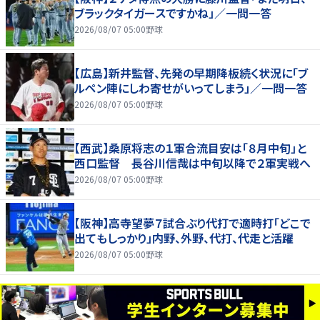
ブラックタイガースですかね」／一問一答
2026/08/07 05:00
野球
【広島】新井監督、先発の早期降板続く状況に「ブ
ルペン陣にしわ寄せがいってしまう」／一問一答
2026/08/07 05:00
野球
【西武】桑原将志の１軍合流目安は「８月中旬」と
西口監督 長谷川信哉は中旬以降で２軍実戦へ
2026/08/07 05:00
野球
【阪神】高寺望夢７試合ぶり代打で適時打「どこで
出てもしっかり」内野、外野、代打、代走と活躍
2026/08/07 05:00
野球