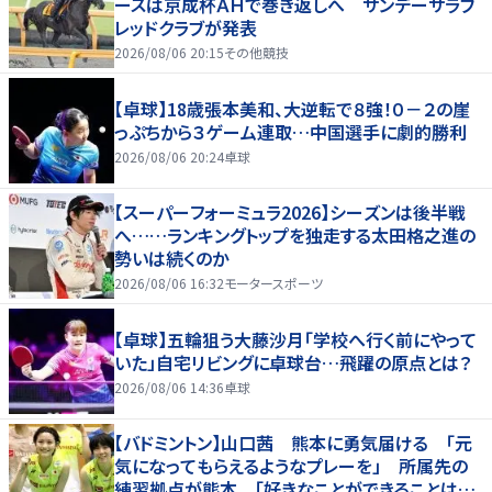
ースは京成杯ＡＨで巻き返しへ サンデーサラブ
レッドクラブが発表
2026/08/06 20:15
その他競技
【卓球】18歳張本美和、大逆転で８強！０－２の崖
っぷちから３ゲーム連取…中国選手に劇的勝利
2026/08/06 20:24
卓球
【スーパーフォーミュラ2026】シーズンは後半戦
へ……ランキングトップを独走する太田格之進の
勢いは続くのか
2026/08/06 16:32
モータースポーツ
【卓球】五輪狙う大藤沙月「学校へ行く前にやって
いた」自宅リビングに卓球台…飛躍の原点とは？
2026/08/06 14:36
卓球
【バドミントン】山口茜 熊本に勇気届ける 「元
気になってもらえるようなプレーを」 所属先の
練習拠点が熊本 「好きなことができることは当