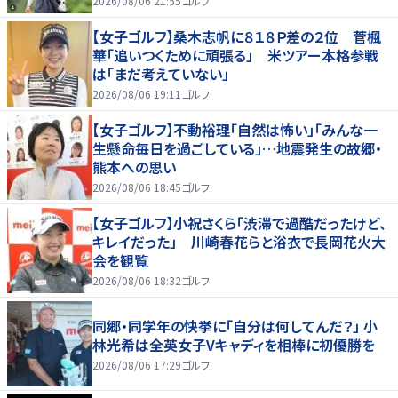
2026/08/06 21:55
ゴルフ
【女子ゴルフ】桑木志帆に８１８Ｐ差の２位 菅楓
華「追いつくために頑張る」 米ツアー本格参戦
は「まだ考えていない」
2026/08/06 19:11
ゴルフ
【女子ゴルフ】不動裕理「自然は怖い」「みんな一
生懸命毎日を過ごしている」…地震発生の故郷・
熊本への思い
2026/08/06 18:45
ゴルフ
【女子ゴルフ】小祝さくら「渋滞で過酷だったけど、
キレイだった」 川崎春花らと浴衣で長岡花火大
会を観覧
2026/08/06 18:32
ゴルフ
同郷・同学年の快挙に「自分は何してんだ？」 小
林光希は全英女子Vキャディを相棒に初優勝を
2026/08/06 17:29
ゴルフ