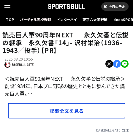
今日の予定
TOP
バーチャル高校野球
インターハイ
東京六大学野球
dodaSPO
（新しいタブ
読売巨人軍90周年NEXT ─ 永久欠番と伝説
の継承 永久欠番「14」- 沢村栄治（1936–
1943／投手）【PR】
2025.08.20 19:55
＜読売巨人軍90周年NEXT ─ 永久欠番と伝説の継承＞
創設1934年、日本プロ野球の歴史とともに歩んできた読
売巨人軍。…
記事全文を見る
BASEBALL GATE
野球