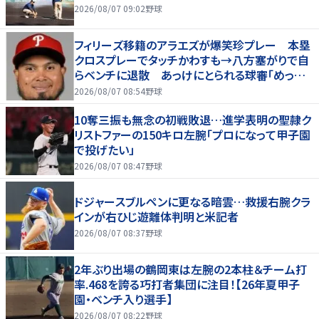
2026/08/07 09:02
野球
フィリーズ移籍のアラエズが爆笑珍プレー 本塁
クロスプレーでタッチかわすも→八方塞がりで自
らベンチに退散 あっけにとられる球審「めっちゃ
笑った」
2026/08/07 08:54
野球
10奪三振も無念の初戦敗退…進学表明の聖隷ク
リストファーの150キロ左腕「プロになって甲子園
で投げたい」
2026/08/07 08:47
野球
ドジャースブルペンに更なる暗雲…救援右腕クラ
インが右ひじ遊離体判明と米記者
2026/08/07 08:37
野球
2年ぶり出場の鶴岡東は左腕の2本柱＆チーム打
率.468を誇る巧打者集団に注目！【26年夏甲子
園・ベンチ入り選手】
2026/08/07 08:22
野球