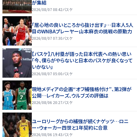
が集結
2026/08/07 08:42
バスケ
「居心地の良いところから抜け出す」…日本人5人
目のWNBAプレーヤー山本麻衣の挑戦の原動力
2026/08/07 07:30
バスケ
【バスケ】八村塁が語った日本代表への熱い思い
「今、僕らがやらないと日本のバスケが良くなって
いかない」
2026/08/07 05:00
バスケ
現地メディアの企画“オフ補強格付け”、第2弾が
公開…レイカーズ、ウルブズの評価は
2026/08/06 20:27
バスケ
ユーロリーグからの補強が続くナゲッツ…ロニ
ー・ウォーカー四世と1年契約に合意
2026/08/06 19:43
バスケ