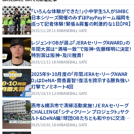
「いろんな体験ができた！」小中学生5人がSMBC
日本シリーズ開催のみずほPayPayドーム福岡を
巡って記者体験！緊張＆興奮の刺激的な1日【PR】
2025/11/20 11:00
BASEBALL GATE
レジェンドOBが選ぶ「JERAセ・リーグAWARD」の
年間大賞は“満場一致”で阪神・佐藤輝明に決定！
特別賞は阪神・及川雅貴！
2025/11/11 18:00
BASEBALL GATE
2025年9・10月度の「月間JERAセ・リーグAWAR
D」はDeNA・筒香嘉智！復活を誇示する勝負強い
打撃でノミネート4回
2025/10/15 12:00
BASEBALL GATE
燕市＆横浜市で清掃活動実施！ＪＥＲＡセ・リーグ
CHALLENGE「シティクリーン プロジェクト」ヤク
ルト＆DeNA編！球団OBたちとも和やかに交流【P
R】
2025/10/01 18:00
BASEBALL GATE