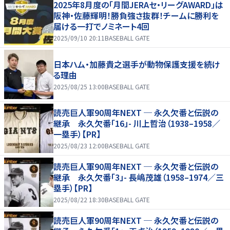
2025年8月度の「月間JERAセ・リーグAWARD」は
阪神・佐藤輝明！勝負強さ抜群！チームに勝利を
届ける一打でノミネート4回
2025/09/10 20:11
BASEBALL GATE
日本ハム・加藤貴之選手が動物保護支援を続け
る理由
2025/08/25 13:00
BASEBALL GATE
読売巨人軍90周年NEXT ─ 永久欠番と伝説の
継承 永久欠番「16」- 川上哲治（1938–1958／
一塁手）【PR】
2025/08/23 12:00
BASEBALL GATE
読売巨人軍90周年NEXT ─ 永久欠番と伝説の
継承 永久欠番「3」- 長嶋茂雄（1958–1974／三
塁手）【PR】
2025/08/22 18:30
BASEBALL GATE
読売巨人軍90周年NEXT ─ 永久欠番と伝説の