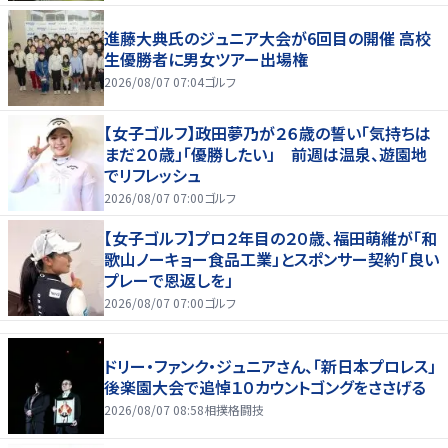
進藤大典氏のジュニア大会が6回目の開催 高校
生優勝者に男女ツアー出場権
2026/08/07 07:04
ゴルフ
【女子ゴルフ】政田夢乃が２６歳の誓い「気持ちは
まだ２０歳」「優勝したい」 前週は温泉、遊園地
でリフレッシュ
2026/08/07 07:00
ゴルフ
【女子ゴルフ】プロ２年目の２０歳、福田萌維が「和
歌山ノーキョー食品工業」とスポンサー契約「良い
プレーで恩返しを」
2026/08/07 07:00
ゴルフ
ドリー・ファンク・ジュニアさん、「新日本プロレス」
後楽園大会で追悼１０カウントゴングをささげる
2026/08/07 08:58
相撲格闘技