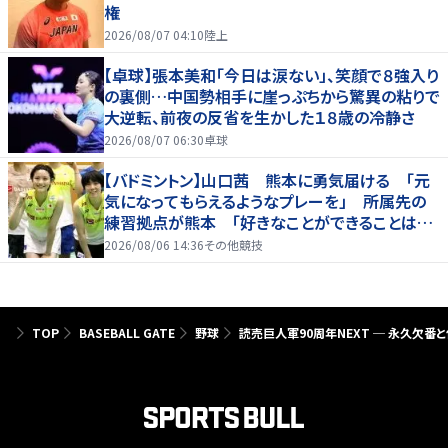
権
2026/08/07 04:10
陸上
【卓球】張本美和「今日は涙ない」、笑顔で８強入り
の裏側…中国勢相手に崖っぷちから驚異の粘りで
大逆転、前夜の反省を生かした１８歳の冷静さ
2026/08/07 06:30
卓球
【バドミントン】山口茜 熊本に勇気届ける 「元
気になってもらえるようなプレーを」 所属先の
練習拠点が熊本 「好きなことができることは当
たり前じゃない」
2026/08/06 14:36
その他競技
TOP
BASEBALL GATE
野球
読売巨人軍90周年NEXT ─ 永久欠番と伝