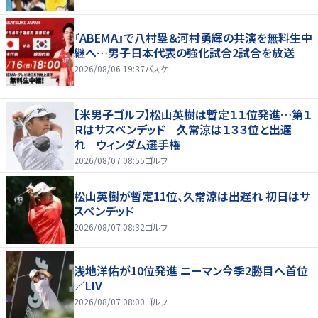
『ABEMA』で八村塁＆河村勇輝の共演を無料生中
継へ…男子日本代表の強化試合2試合を放送
2026/08/06 19:37
バスケ
【米男子ゴルフ】松山英樹は暫定１１位発進…第１
Ｒはサスペンデッド 久常涼は１３３位と出遅
れ ウィンダム選手権
2026/08/07 08:55
ゴルフ
松山英樹が暫定11位、久常涼は出遅れ 初日はサ
スペンデッド
2026/08/07 08:32
ゴルフ
浅地洋佑が10位発進 ニーマン今季2勝目へ首位
／LIV
2026/08/07 08:00
ゴルフ