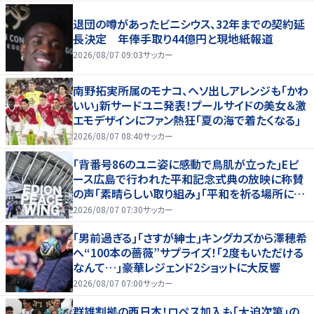
退団の噂があったビニシウス、32年までの契約延
長決定 年俸手取り44億円と現地紙報道
2026/08/07 09:03
サッカー
南野拓実所属のモナコ、ヘソ出しアレンジも｢かわ
いい｣新サードユニ発表！プールサイドの美女＆激
エモデザインにファン熱狂｢夏の海で着たくなる｣
2026/08/07 08:40
サッカー
｢背番号86のユニ姿に感動で鳥肌が立った｣Eピ
ース広島で行われた平和記念式典の放映に称賛
の声｢素晴らしい取り組み｣｢平和を祈る場所に相
応しい｣
2026/08/07 07:30
サッカー
｢男前過ぎる｣｢さすが紳士｣キングカズから澤穂希
へ“100本の薔薇”サプライズ！｢2度もいただける
なんて…｣豪華レジェンド2ショットに大反響
2026/08/07 07:00
サッカー
群雄割拠の西日本！ロペス加入も｢大迫次第｣の