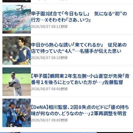
甲子園3試合で「今日もなし」 気になる“初”の
行方…Xそわそわ「さあ、いつ」
2026/08/07 08:11
野球
中日から熱心な誘い「来てくれるか」 従兄弟の
店で待っていた“4人”…名捕手が伝えた思い
2026/08/07 08:10
野球
【甲子園】鶴岡東２年生左腕・小山蒼空が先発「背
番号１を後ろにとっておいた方が…」佐藤監督
2026/08/07 08:00
野球
【DeNA】相川監督、２回８失点のビドに「彼の持ち
味が何なのか、どうなのか…」２軍再調整を明言
2026/08/07 08:00
野球