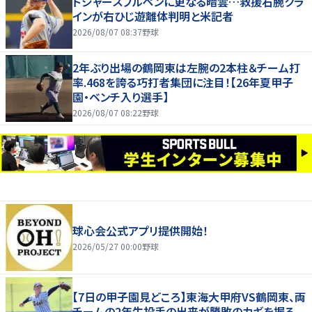
ドジャースブルペンに更なる暗雲…救援右腕クラ
インが右ひじ遊離体判明と米記者
2026/08/07 08:37
野球
2年ぶり出場の鶴岡東は左腕の2本柱＆チーム打
率.468を誇る巧打者集団に注目！【26年夏甲子
園・ベンチ入り選手】
2026/08/07 08:22
野球
球心会公式アプリ提供開始！
2026/05/27 00:00
野球
【7日の甲子園見どころ】東海大甲府VS鶴岡東、両
チームの2年生投手の出来が勝敗のカギを握る