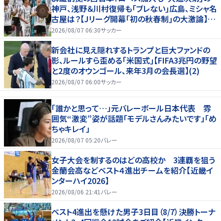
神戸、浅野＆川村復帰も｢ブレない｣広島、ミシャ名
古屋は？【Jリーグ開幕｢初の秋春制｣の大激論】
(2)
2026/08/07 06:30
サッカー
新会社に見え隠れするトランプと巨大ファンドの
影、ルールすら歪める｢米国式｣【FIFA3兆円の野望
と2度のオウンゴール、来年3月の会長選】(2)
2026/08/07 06:00
サッカー
「誰かと思って…」元バレーボール日本代表 雰
囲気“激変”姿が話題「モデルさんみたいです」「め
ちゃキレイ」
2026/08/07 05:20
バレー
女子大会を制するのはどの高校か 3連覇を狙う
金蘭会高などベスト４進出チームを紹介【近畿イ
ンターハイ2026】
2026/08/06 21:41
バレー
ベスト4進出を懸けた男子3日目（8/7）決勝トーナ