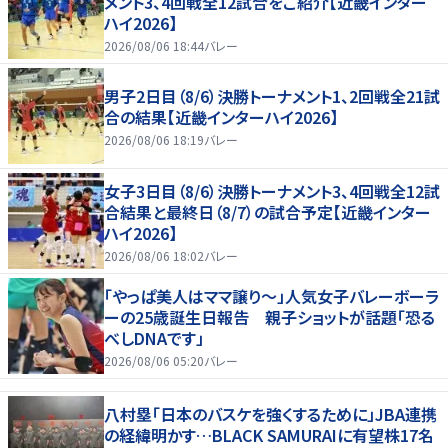
メント3、4回戦全12試合をご紹介【近畿インター
ハイ2026】
2026/08/06 18:44
バレー
男子2日目（8/6）決勝トーナメント1、2回戦全21試
合の結果【近畿インターハイ2026】
2026/08/06 18:19
バレー
女子3日目（8/6）決勝トーナメント3、4回戦全12試
合結果と最終日（8/7）の試合予定【近畿インター
ハイ2026】
2026/08/06 18:02
バレー
「やっぱ美人はママ譲り～」人気女子バレーボーラ
ーの25歳誕生日報告 親子ショットが話題「恐る
べしDNAです」
2026/08/06 05:20
バレー
八村塁「日本のバスケを強くするために」JBA連携
の経緯明かす…BLACK SAMURAIに有望株17名