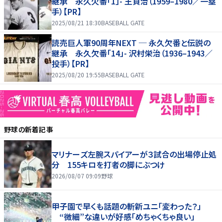
継承 永久欠番「1」- 王貞治（1959–1980／一塁
手）【PR】
2025/08/21 18:30
BASEBALL GATE
読売巨人軍90周年NEXT ─ 永久欠番と伝説の
継承 永久欠番「14」- 沢村栄治（1936–1943／
投手）【PR】
2025/08/20 19:55
BASEBALL GATE
野球
の新着記事
マリナーズ左腕スパイアーが３試合の出場停止処
分 155キロを打者の脚にぶつけ
2026/08/07 09:09
野球
甲子園で早くも話題の斬新ユニ「変わった？」
“微細”な違いが好感「めちゃくちゃ良い」