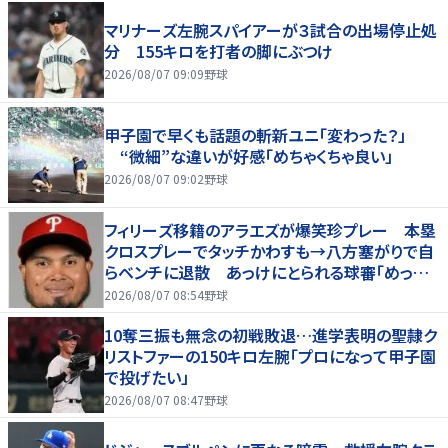
マリナーズ左腕スパイアーが３試合の出場停止処
分 155キロを打者の脚にぶつけ
2026/08/07 09:09
野球
甲子園で早くも話題の斬新ユニ「変わった？」
“微細”な違いが好感「めちゃくちゃ良い」
2026/08/07 09:02
野球
フィリーズ移籍のアラエズが爆笑珍プレー 本塁
クロスプレーでタッチかわすも→八方塞がりで自
らベンチに退散 あっけにとられる球審「めっちゃ
笑った」
2026/08/07 08:54
野球
10奪三振も無念の初戦敗退…進学表明の聖隷ク
リストファーの150キロ左腕「プロになって甲子園
で投げたい」
2026/08/07 08:47
野球