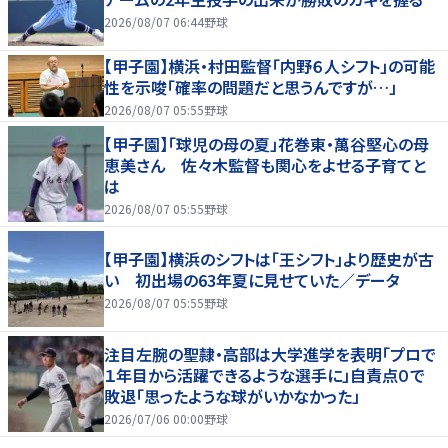
2026/08/07 06:44
野球
【甲子園】横浜・村田監督「内野６人シフト」の可能
性を示唆「確率の問題だと思うんですが…」
2026/08/07 05:55
野球
【甲子園】「球児の母の夏」花巻東・萬谷堅心の母
恵美さん 佐々木監督も関心をよせる子育てと
は
2026/08/07 05:55
野球
【甲子園】横浜のシフトは「王シフト」より歴史が古
い 初出場の63年夏に見せていた／データ
2026/08/07 05:55
野球
注目左腕の聖隷・高部は大学進学を表明「プロで
１年目から活躍できるような選手に」自責点０で
敗退「思ったような球がいかなかった」
2026/07/06 00:00
野球