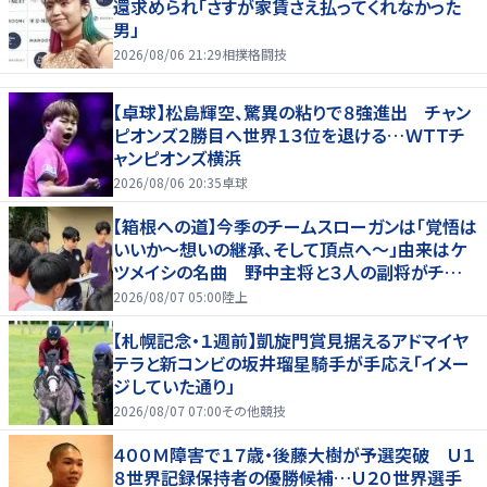
還求められ「さすが家賃さえ払ってくれなかった
男」
2026/08/06 21:29
相撲格闘技
【卓球】松島輝空、驚異の粘りで８強進出 チャン
ピオンズ２勝目へ世界１３位を退ける…ＷＴＴチ
ャンピオンズ横浜
2026/08/06 20:35
卓球
【箱根への道】今季のチームスローガンは「覚悟は
いいか～想いの継承、そして頂点へ～」由来はケ
ツメイシの名曲 野中主将と３人の副将がチーム
を引っ張る…夏合宿特集第１弾、国学院大
2026/08/07 05:00
陸上
【札幌記念・１週前】凱旋門賞見据えるアドマイヤ
テラと新コンビの坂井瑠星騎手が手応え「イメー
ジしていた通り」
2026/08/07 07:00
その他競技
４００Ｍ障害で１７歳・後藤大樹が予選突破 Ｕ１
８世界記録保持者の優勝候補…Ｕ２０世界選手