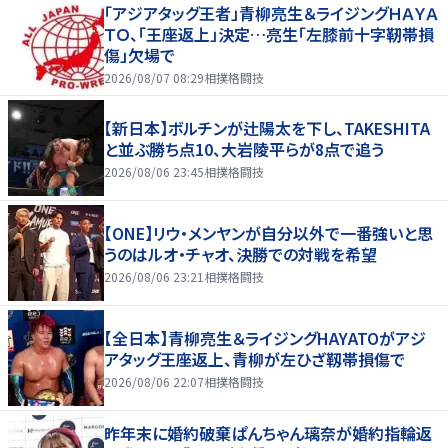
「アジアタッグ王者」青柳亮生＆ライジングＨＡＹＡ
ＴＯ、「王座返上」決定…亮生「左膝前十字靭帯損
傷」欠場で
2026/08/07 08:29
相撲格闘技
【新日本】ボルチンが辻陽太を下し、TAKESHITA
と並ぶ勝ち点10、大岩陵平らが8点で追う
2026/08/06 23:45
相撲格闘技
【ONE】リウ・メンヤンが自分以外で一番強いと思
うのはルオ・チャオ、決勝での対戦を希望
2026/08/06 23:21
相撲格闘技
【全日本】青柳亮生＆ライジングHAYATOがアジ
アタッグ王座返上、青柳が左ひざ靱帯損傷で
2026/08/06 22:07
相撲格闘技
昨年末に婚約破棄ぱんちゃん璃奈が婚約指輪返