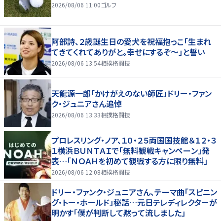
2026/08/06 11:00
ゴルフ
阿部詩、２歳誕生日の愛犬を祝福抱っこ「生まれ
てきてくれてありがと。幸せにするぞ～」と誓い
2026/08/06 13:54
相撲格闘技
天龍源一郎「かけがえのない師匠」ドリー・ファン
ク・ジュニアさん追悼
2026/08/06 13:33
相撲格闘技
プロレスリング・ノア、１０・２５両国国技館＆１２・３
１横浜ＢＵＮＴＡＩで「無料観戦キャンペーン」発
表…「ＮＯＡＨを初めて観戦する方に限り無料」
2026/08/06 12:08
相撲格闘技
ドリー・ファンク・ジュニアさん、テーマ曲「スピニン
グ・トー・ホールド」秘話…元日テレディレクターが
明かす「僕が判断して黙って流しました」