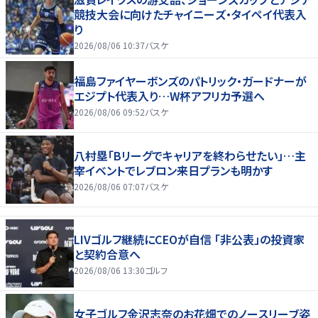
競技大会に向けたチャイニーズ・タイペイ代表入
り
2026/08/06 10:37
バスケ
福島ファイヤーボンズのパトリック・ガードナーが
エジプト代表入り…W杯アフリカ予選へ
2026/08/06 09:52
バスケ
八村塁「Bリーグでキャリアを終わらせたい」…主
宰イベントでレブロン来日プランも明かす
2026/08/06 07:07
バスケ
LIVゴルフ継続にCEOが自信 「非公表」の投資家
と契約合意へ
2026/08/06 13:30
ゴルフ
女子ゴルフ金沢志奈のお花畑でのノースリーブ姿