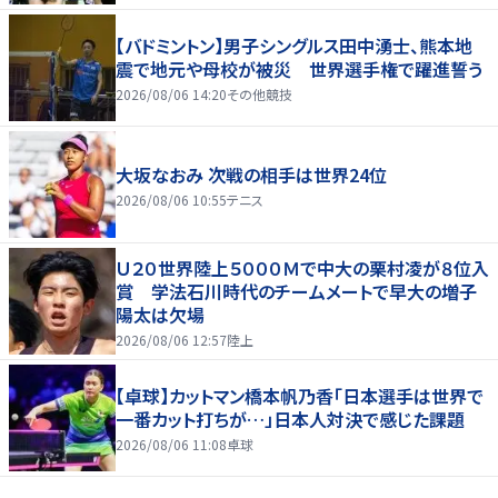
【バドミントン】男子シングルス田中湧士、熊本地
震で地元や母校が被災 世界選手権で躍進誓う
2026/08/06 14:20
その他競技
大坂なおみ 次戦の相手は世界24位
2026/08/06 10:55
テニス
Ｕ２０世界陸上５０００Ｍで中大の栗村凌が８位入
賞 学法石川時代のチームメートで早大の増子
陽太は欠場
2026/08/06 12:57
陸上
【卓球】カットマン橋本帆乃香「日本選手は世界で
一番カット打ちが…」日本人対決で感じた課題
2026/08/06 11:08
卓球