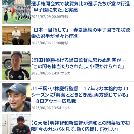
選手権開会式で敦賀気比の選手たちが堂々行進
「甲子園に来た」と実感
2026/07/09 00:00
野球
「日本一目指して」 春夏連続の甲子園で花咲徳
栄の選手が堂々と行進
2026/08/06 11:00
野球
【町田】優勝掲げる黒田監督に思わぬ刺客が…
「この間も体当たりされたし、小便かけられた」
2026/08/06 14:07
サッカー
Ｊ１千葉・小林慶行監督 １７年ぶり本格的なＪ１
シーズンに「興奮とどきどき感、両方感じている」
…８日アウェー広島戦
2026/08/06 13:54
サッカー
【Ｇ大阪】明神智和新監督が浦和との開幕戦で初
陣「今のガンバを見て、熱く応援して欲しい」