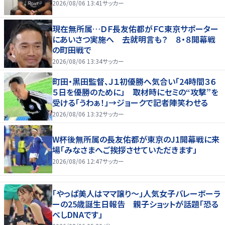
2026/08/06 13:41
サッカー
現在無所属…ＤＦ長友佑都がＦＣ東京サポーター
にあいさつ実施へ 去就明言も？ ８・８開幕戦
の町田戦で
2026/08/06 13:34
サッカー
町田・黒田監督、Ｊ１初優勝へ気合い「24時間３６
５日を優勝のために」 取材時にセミの“攻撃”を
受ける「うわぁ！」→ジョークで記者陣笑わせる
2026/08/06 13:32
サッカー
W杯後無所属の長友佑都が東京のJ1開幕戦に来
場「みなさまへご挨拶させていただきます」
2026/08/06 12:47
サッカー
「やっぱ美人はママ譲り～」人気女子バレーボーラ
ーの25歳誕生日報告 親子ショットが話題「恐る
べしDNAです」