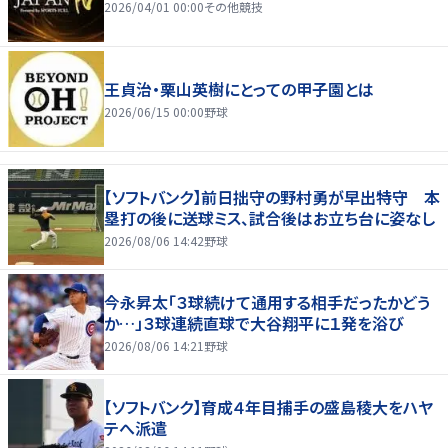
2026/04/01 00:00
その他競技
王貞治・栗山英樹にとっての甲子園とは
2026/06/15 00:00
野球
【ソフトバンク】前日拙守の野村勇が早出特守 本
塁打の後に送球ミス、試合後はお立ち台に姿なし
2026/08/06 14:42
野球
今永昇太「３球続けて通用する相手だったかどう
か…」３球連続直球で大谷翔平に１発を浴び
2026/08/06 14:21
野球
【ソフトバンク】育成４年目捕手の盛島稜大をハヤ
テへ派遣