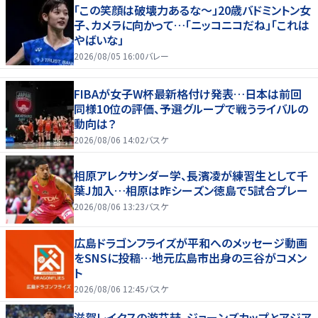
「この笑顔は破壊力あるな〜」20歳バドミントン女
子、カメラに向かって…「ニッコニコだね」「これは
やばいな」
2026/08/05 16:00
バレー
FIBAが女子W杯最新格付け発表…日本は前回
同様10位の評価、予選グループで戦うライバルの
動向は？
2026/08/06 14:02
バスケ
相原アレクサンダー学、長濱凌が練習生として千
葉J加入…相原は昨シーズン徳島で5試合プレー
2026/08/06 13:23
バスケ
広島ドラゴンフライズが平和へのメッセージ動画
をSNSに投稿…地元広島市出身の三谷がコメン
ト
2026/08/06 12:45
バスケ
滋賀レイクスの游艾喆、ジョーンズカップとアジア