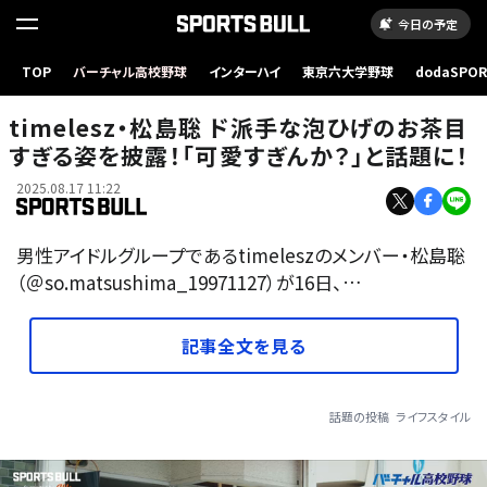
今日の予定
TOP
バーチャル高校野球
インターハイ
東京六大学野球
dodaSPO
（新しいタブ
timelesz・松島聡 ド派手な泡ひげのお茶目
すぎる姿を披露！「可愛すぎんか？」と話題に！
2025.08.17 11:22
男性アイドルグループであるtimeleszのメンバー・松島聡
（＠so.matsushima_19971127）が16日、…
記事全文を見る
話題の投稿
ライフスタイル