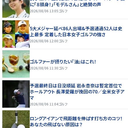
に「８頭身！」「モデルさん」と絶賛の声
2026/08/06 13:05
ゴルフ
5大メジャー延べ86人出場&予選通過52人は史
上最多 定着した日本女子ゴルフの強さ
2026/08/06 12:00
ゴルフ
ゴルファーが摂りたい『油』はこれ！
2026/08/06 11:30
ゴルフ
予選最終日は日没順延 岩永杏奈は暫定首位で
ホールアウト 長澤愛羅が挽回の70／全米女子ア
マ
2026/08/06 11:04
ゴルフ
ロングアイアンで飛距離を伸ばす打ち方のコツ！
あなたの飛ばない原因は？