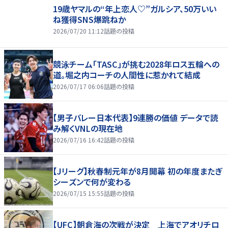
19歳ヤマルの“年上恋人♡”ガルシア、50万いい
ね獲得SNS爆跳ねか
2026/07/20 11:12
話題の投稿
競泳チーム「TASC」が挑む2028年ロス五輪への
道。堀之内コーチの人間性に惹かれて結成
2026/07/17 06:06
話題の投稿
【男子バレー日本代表】9連勝の価値 データで読
み解くVNLの現在地
2026/07/16 16:42
話題の投稿
【Jリーグ】秋春制元年が8月開幕 初の年度またぎ
シーズンで何が変わる
2026/07/15 15:55
話題の投稿
【UFC】朝倉海の次戦が決定 上海でアオリチロ