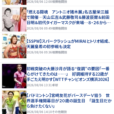
2026/08/06 12:00
相撲格闘技
「燃える闘魂 アントニオ猪木展」名古屋栄三越
で開催…天山広吉＆武藤敬司＆藤波辰爾＆前田
日明＆初代タイガーマスクが来場…８・２６から９・
７まで
2026/08/06 09:49
相撲格闘技
【SSPW】スパークラッシュがMIRAIとトリオ結成、
天麗皇希の初参戦も決定
2026/08/06 09:36
相撲格闘技
初戦突破の大藤沙月が語る“復調”の要因「一番
心がけてきたのは……」 好調維持する22歳が
手ごたえ明かす【WTTチャンピオンズ横浜2026】
2026/08/06 13:31
卓球
【バドミントン】宮崎友花がバースデーＶ狙う 世
界選手権開幕日が２０歳の誕生日 「誕生日だか
ら負けたくない」
2026/08/06 14:10
その他競技