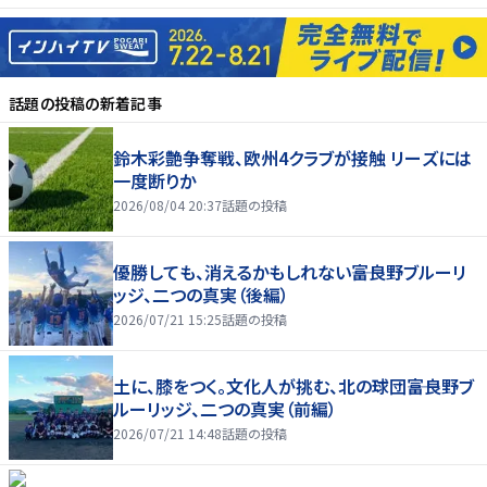
話題の投稿
の新着記事
鈴木彩艶争奪戦、欧州4クラブが接触 リーズには
一度断りか
2026/08/04 20:37
話題の投稿
優勝しても、消えるかもしれない――富良野ブルーリ
ッジ、二つの真実（後編）
2026/07/21 15:25
話題の投稿
土に、膝をつく。文化人が挑む、北の球団――富良野ブ
ルーリッジ、二つの真実（前編）
2026/07/21 14:48
話題の投稿