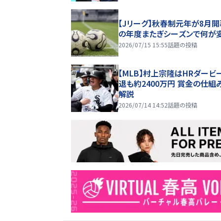
【Jリーグ】秋春制元年が8月開
の年度またぎシーズンで何が
2026/07/15 15:55
話題の投稿
【MLB】村上宗隆はHRダービ
退も約2400万円 賞金の仕組
解説
2026/07/14 14:52
話題の投稿