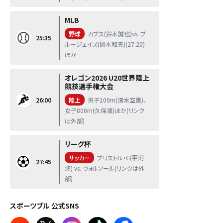
MLB
野球
カブス(鈴木誠也)vs. ブ
25:35
ルージェイズ(岡本和真)(27:20)
ほか
オレゴン2026 U20世界陸上
競技選手権大会
26:00
陸上
男子100m(清水空跳)、
女子800m(久保凛)ほか(リンク
は外部)
リーグ杯
サッカー
ブリストル・C(平河
27:45
悠) vs. ウォルソール(リンクは外
部)
スポーツブル 公式SNS