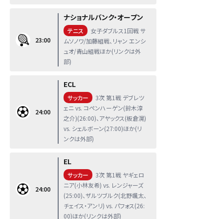
ナショナルバンク・オープン
テニス
女子ダブルス1回戦 サ
23:00
ムソノワ/加藤組戦、リャン エンシ
ュオ/青山組戦ほか(リンクは外
部)
ECL
サッカー
3次 第1戦 デブレツ
ェニ vs. コペンハーゲン(鈴木淳
24:00
之介)(26:00)、アヤックス(板倉滉)
vs. シェルボーン(27:00)ほか(リ
ンクは外部)
EL
サッカー
3次 第1戦 ヤギェロ
ニア(小林友希) vs. レンジャーズ
24:00
(25:00)、ザルツブルク(北野颯太、
チェイス・アンリ) vs. パフォス(26:
00)ほか(リンクは外部)