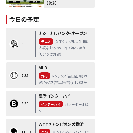
18:30
今日の予定
ナショナルバンク・オープン
テニス
女子シングルス2回戦
6:00
大坂なおみ vs. ウドバルジほか
(リンクは外部)
MLB
7:35
野球
Rソックス(吉田正尚) vs.
Wソックス(村上宗隆)(8:10)ほか
夏季インターハイ
9:30
インターハイ
バレーボールほ
か
WTTチャンピオンズ横浜
11:00
卓球
男女シングルス1・2回戦