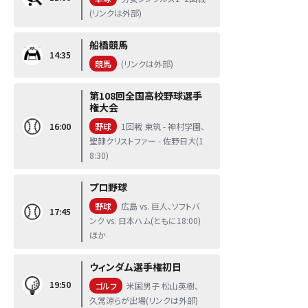
(リンクは外部)
船橋競馬
14:35
競馬
(リンクは外部)
第108回全国高校野球選手
権大会
16:00
野球
1回戦 東筑 - 神村学園、
聖隷クリストファー - 佐野日大(1
8:30)
プロ野球
野球
広島 vs. 巨人、ソフトバ
17:45
ンク vs. 日本ハム(ともに18:00)
ほか
ウィンダム選手権初日
19:50
ゴルフ
米国男子 松山英樹、
久常涼らが出場(リンクは外部)