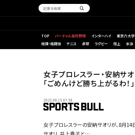
TOP
バーチャル高校野球
インターハイ
東京六大学
相撲・格闘技
テニス
卓球
ラグビー
陸上
水泳
女子プロレスラー・安納サオ
「ごめんけど勝ち上がるわ！」
2025.08.15 07:38
女子プロレスラーの安納サオリが、8月14日に
サオリ、井上貴子と…