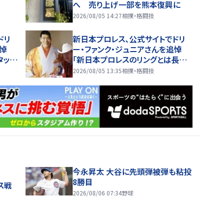
へ 売り上げ一部を熊本復興に
2026/08/05 14:27
相撲・格闘技
ドリ
新日本プロレス、公式サイトでドリ
追悼
ー・ファンク・ジュニアさんを追悼
タッフ
「新日本プロレスのリングとは長らく
ご冥
縁がなかったものの、２００１年１０
2026/08/05 13:35
相撲・格闘技
月に初参戦をはたす」
今永昇太 大谷に先頭弾被弾も粘投
8勝目
ス戦
2026/08/06 07:34
野球