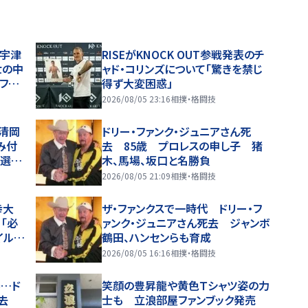
」宇津
RISEがKNOCK OUT参戦発表のチ
世の中
ャド・コリンズについて「驚きを禁じ
フラ
得ず大変困惑」
2026/08/05 23:16
相撲・格闘技
清岡
ドリー・ファンク・ジュニアさん死
み付
去 85歳 プロレスの申し子 猪
」選手
木、馬場、坂口と名勝負
ゃ楽
2026/08/05 21:09
相撲・格闘技
幸大
ザ・ファンクスで一時代 ドリー・フ
「必
ァンク・ジュニアさん死去 ジャンボ
イル日
鶴田、ハンセンらも育成
2026/08/05 16:16
相撲・格闘技
場…ド
笑顔の豊昇龍や黄色Ｔシャツ姿の力
死去
士も 立浪部屋ファンブック発売