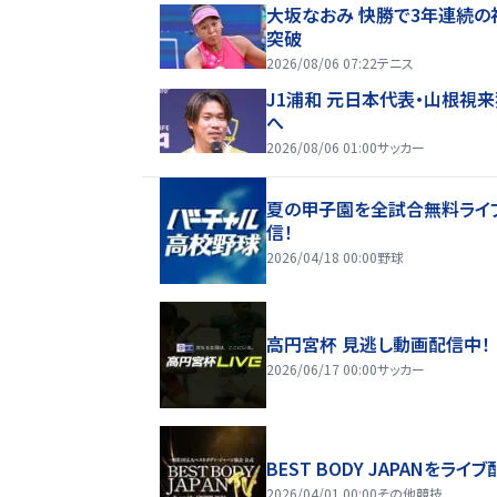
大坂なおみ 快勝で3年連続の
突破
2026/08/06 07:22
テニス
J1浦和 元日本代表・山根視
へ
2026/08/06 01:00
サッカー
夏の甲子園を全試合無料ライ
信！
2026/04/18 00:00
野球
高円宮杯 見逃し動画配信中！
2026/06/17 00:00
サッカー
BEST BODY JAPANをライブ
2026/04/01 00:00
その他競技