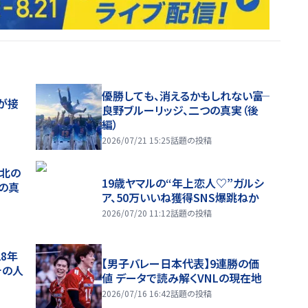
優勝しても、消えるかもしれない――富
が接
良野ブルーリッジ、二つの真実（後
編）
2026/07/21 15:25
話題の投稿
、北の
19歳ヤマルの“年上恋人♡”ガルシ
つの真
ア、50万いいね獲得SNS爆跳ねか
2026/07/20 11:12
話題の投稿
28年
【男子バレー日本代表】9連勝の価
チの人
値 データで読み解くVNLの現在地
2026/07/16 16:42
話題の投稿