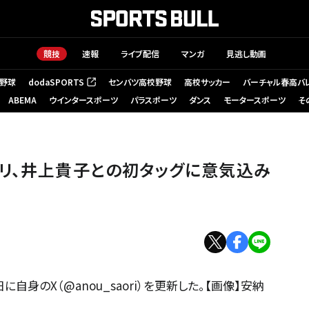
競技
速報
ライブ配信
マンガ
見逃し動画
野球
dodaSPORTS
センバツ高校野球
高校サッカー
バーチャル春高バ
（新しいタブで開く）
ABEMA
ウインタースポーツ
パラスポーツ
ダンス
モータースポーツ
そ
リ、井上貴子との初タッグに意気込み
自身のX（@anou_saori）を更新した。【画像】安納