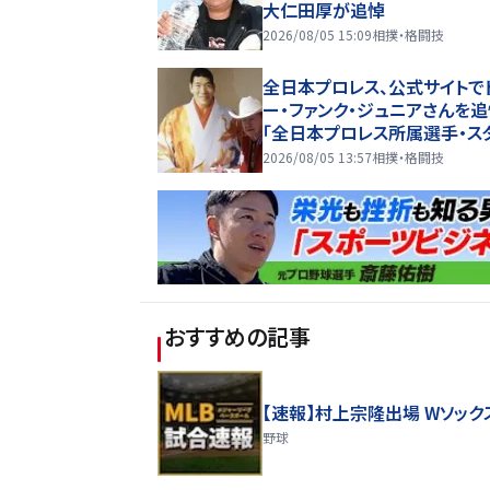
大仁田厚が追悼
2026/08/05 15:09
相撲・格闘技
全日本プロレス、公式サイトで
ー・ファンク・ジュニアさんを
「全日本プロレス所属選手・ス
一同、哀悼の意を表し、謹んで
2026/08/05 13:57
相撲・格闘技
福をお祈りいたします」
おすすめの記事
【速報】村上宗隆出場 Wソック
野球