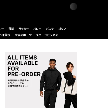
レー
野球
サッカー
バレー
バスケ
ゴルフ
の他競技
大学スポーツ
スポーツビジネス