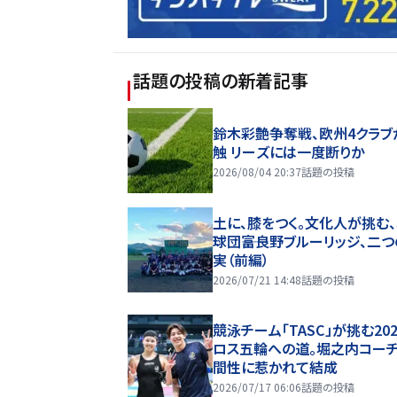
話題の投稿
の新着記事
鈴木彩艶争奪戦、欧州4クラブ
触 リーズには一度断りか
2026/08/04 20:37
話題の投稿
土に、膝をつく。文化人が挑む
球団――富良野ブルーリッジ、二
実（前編）
2026/07/21 14:48
話題の投稿
競泳チーム「TASC」が挑む20
ロス五輪への道。堀之内コー
間性に惹かれて結成
2026/07/17 06:06
話題の投稿