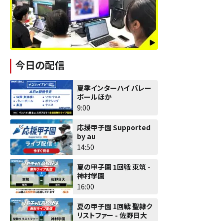
今日の配信
夏季インターハイ バレー
ボールほか
9:00
応援甲子園 Supported
by au
14:50
夏の甲子園 1回戦 東筑 -
神村学園
16:00
夏の甲子園 1回戦 聖隷ク
リストファー - 佐野日大