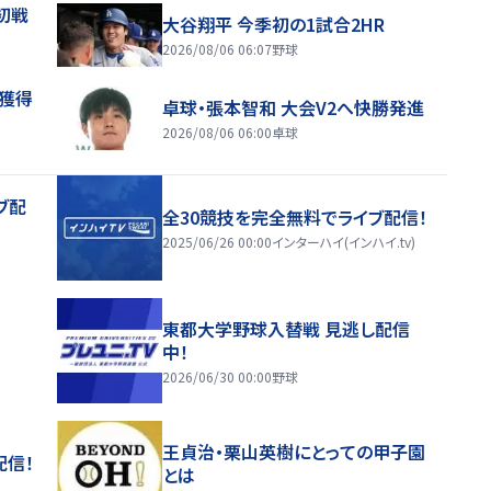
初戦
大谷翔平 今季初の1試合2HR
2026/08/06 06:07
野球
来獲得
卓球・張本智和 大会V2へ快勝発進
2026/08/06 06:00
卓球
ブ配
全30競技を完全無料でライブ配信！
2025/06/26 00:00
インターハイ(インハイ.tv)
東都大学野球入替戦 見逃し配信
中！
2026/06/30 00:00
野球
王貞治・栗山英樹にとっての甲子園
配信！
とは