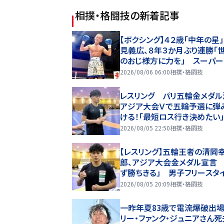
相撲・格闘技
の新着記事
【ボクシング】４２歳「中年の星
見義広、８年３か月ぶり連勝「
のおじ様方に力を」 スーパー
イ級王座獲得に意欲
2026/08/06 06:00
相撲・格闘技
レスリング パリ五輪金メダル
アジア大会Ｖで五輪予選に弾
ける！「最短ロス行き決めたい
村クルーズ船には「めちゃめち
2026/08/05 22:50
相撲・格闘技
しみ」
【レスリング】五輪王者の清岡
郎、アジア大会金メダル宣言 
ず勝ちきる」 男子フリースタ
本代表が合宿公開
2026/08/05 20:09
相撲・格闘技
一昨年夏83歳で電流爆破出
リー・ファンク・ジュニアさん