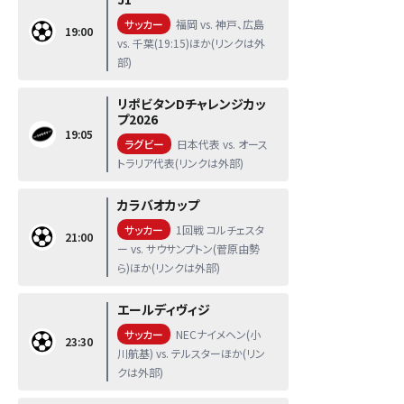
サッカー
福岡 vs. 神戸、広島
19:00
vs. 千葉(19:15)ほか(リンクは外
部)
リポビタンDチャレンジカッ
プ2026
19:05
ラグビー
日本代表 vs. オース
トラリア代表(リンクは外部)
カラバオカップ
サッカー
1回戦 コルチェスタ
21:00
ー vs. サウサンプトン(菅原由勢
ら)ほか(リンクは外部)
エールディヴィジ
サッカー
NECナイメヘン(小
23:30
川航基) vs. テルスターほか(リン
クは外部)