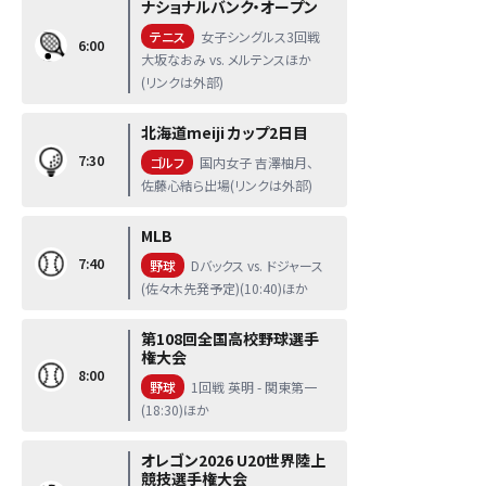
ナショナルバンク・オープン
テニス
女子シングルス3回戦
6:00
大坂なおみ vs. メルテンスほか
(リンクは外部)
北海道meiji カップ2日目
7:30
ゴルフ
国内女子 吉澤柚月、
佐藤心結ら出場(リンクは外部)
MLB
7:40
野球
Dバックス vs. ドジャース
(佐々木先発予定)(10:40)ほか
第108回全国高校野球選手
権大会
8:00
野球
1回戦 英明 - 関東第一
(18:30)ほか
オレゴン2026 U20世界陸上
競技選手権大会