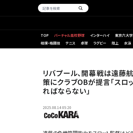
TOP
バーチャル高校野球
インターハイ
東京六大学
相撲・格闘技
テニス
卓球
ラグビー
陸上
水泳
リバプール、開幕戦は遠藤
策にクラブOBが提言「スロ
ればならない」
2025.08.14 05:20
遠藤の危機管理能力をスロット監督はどう評価