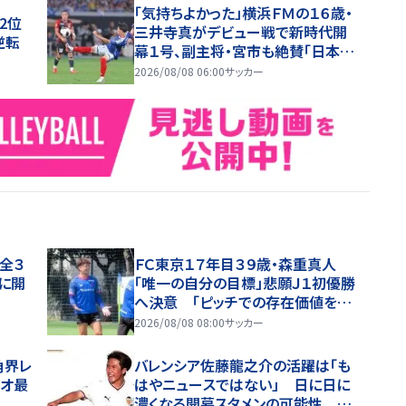
「気持ちよかった」横浜ＦＭの１６歳・
2位
三井寺真がデビュー戦で新時代開
逆転
幕１号、副主将・宮市も絶賛「日本の
宝。ヤマルみたい」
2026/08/08 06:00
サッカー
全３
ＦＣ東京１７年目３９歳・森重真人
に開
「唯一の自分の目標」悲願Ｊ１初優勝
へ決意 「ピッチでの存在価値をど
れだけ示せるかが自分の役割」
2026/08/08 08:00
サッカー
角界レ
バレンシア佐藤龍之介の活躍は「も
リオ最
はやニュースではない」 日に日に
濃くなる開幕スタメンの可能性 現