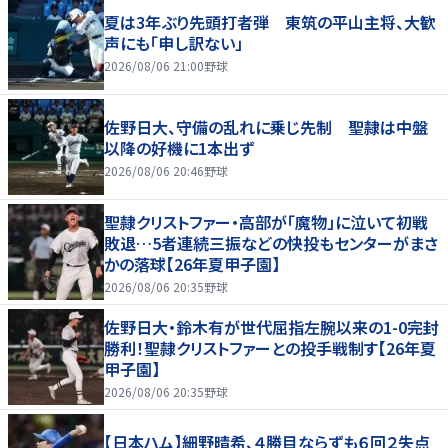
夏は3年ぶり先頭打者弾 東筑の平山主将、大歓
声にも「申し訳ない」
2026/08/06 21:00
野球
佐野日大、守備の乱れに乗じ先制 聖隷は中盤
以降の好機に1本出ず
2026/08/06 20:46
野球
聖隷クリストファー・高部が「魔物」に泣いて初戦
敗退…5者連続三振などの快投もセンターがまさ
かの落球【26年夏甲子園】
2026/08/06 20:35
野球
佐野日大・鈴木有が世代屈指左腕以来の1-0完封
勝利！聖隷クリストファーとの投手戦制す【26年夏
甲子園】
2026/08/06 20:35
野球
【日本ハム】細野晴希、４勝目ならずも６回２失点