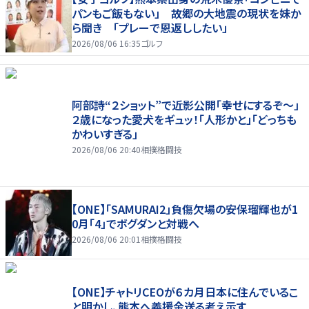
パンもご飯もない」 故郷の大地震の現状を妹か
ら聞き 「プレーで恩返ししたい」
2026/08/06 16:35
ゴルフ
阿部詩“２ショット”で近影公開「幸せにするぞ〜」
２歳になった愛犬をギュッ！「人形かと」「どっちも
かわいすぎる」
2026/08/06 20:40
相撲格闘技
【ONE】「SAMURAI2」負傷欠場の安保瑠輝也が1
0月「4」でボグダンと対戦へ
2026/08/06 20:01
相撲格闘技
【ONE】チャトリCEOが６カ月日本に住んでいるこ
と明かし、熊本へ義援金送る考え示す