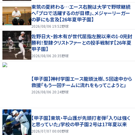
東筑の夏終わる…エース右腕は大学で野球継続
へ「プロで活躍するのが目標」、メジャーリーガー
の夢にも言及【26年夏甲子園】
2026/08/06 19:52
野球
佐野日大・鈴木有が世代屈指左腕以来の1-0完封
勝利！聖隷クリストファーとの投手戦制す【26年夏
甲子園】
2026/08/06 20:35
野球
【甲子園】神村学園エース龍頭汰樹、５回途中から
救援「もう一回チームに流れをもってこようと」
2026/08/06 20:24
野球
【甲子園】東筑・平山護が先頭打者弾「入りは強く
と思っていた」学校の甲子園２号は17年夏以来
2026/07/07 00:00
野球