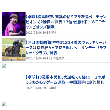
【卓球】松島輝空、驚異の粘りで８強進出 チャン
ピオンズ２勝目へ世界１３位を退ける…ＷＴＴチ
ャンピオンズ横浜
2026/08/06 20:35
卓球
【注目馬動向】府中牝馬Ｓ１４着のヴァルキリーバ
ースは京成杯ＡＨで巻き返しへ サンデーサラブ
レッドクラブが発表
2026/08/06 20:15
その他競技
【卓球】18歳張本美和、大逆転で８強！０－２の崖
っぷちから３ゲーム連取…中国選手に劇的勝利
2026/08/06 20:24
卓球