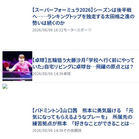
【スーパーフォーミュラ2026】シーズンは後半戦
へ……ランキングトップを独走する太田格之進の
勢いは続くのか
2026/08/06 16:32
モータースポーツ
【卓球】五輪狙う大藤沙月「学校へ行く前にやって
いた」自宅リビングに卓球台…飛躍の原点とは？
2026/08/06 14:36
卓球
【バドミントン】山口茜 熊本に勇気届ける 「元
気になってもらえるようなプレーを」 所属先の
練習拠点が熊本 「好きなことができることは当
たり前じゃない」
2026/08/06 14:36
その他競技