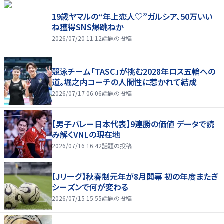
19歳ヤマルの“年上恋人♡”ガルシア、50万いい
ね獲得SNS爆跳ねか
2026/07/20 11:12
話題の投稿
競泳チーム「TASC」が挑む2028年ロス五輪への
道。堀之内コーチの人間性に惹かれて結成
2026/07/17 06:06
話題の投稿
【男子バレー日本代表】9連勝の価値 データで読
み解くVNLの現在地
2026/07/16 16:42
話題の投稿
【Jリーグ】秋春制元年が8月開幕 初の年度またぎ
シーズンで何が変わる
2026/07/15 15:55
話題の投稿