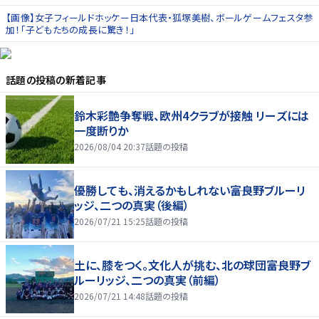
【画像】女子フィールドホッケー日本代表・狐塚美樹、ボールゲームフェスタ参
加！「子どもたちの成長に驚き！」
話題の投稿
の新着記事
鈴木彩艶争奪戦、欧州4クラブが接触 リーズには
一度断りか
2026/08/04 20:37
話題の投稿
優勝しても、消えるかもしれない――富良野ブルーリ
ッジ、二つの真実（後編）
2026/07/21 15:25
話題の投稿
土に、膝をつく。文化人が挑む、北の球団――富良野ブ
ルーリッジ、二つの真実（前編）
2026/07/21 14:48
話題の投稿