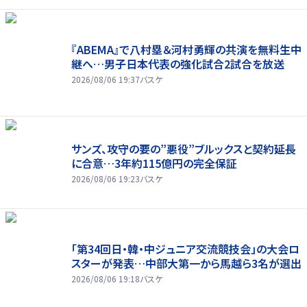
『ABEMA』で八村塁＆河村勇輝の共演を無料生中
継へ…男子日本代表の強化試合2試合を放送
2026/08/06 19:37
バスケ
サンズ、攻守の要の”悪役”ブルックスと契約延長
に合意…3年約115億円の完全保証
2026/08/06 19:23
バスケ
「第34回日・韓・中ジュニア交流競技会」の大会ロ
スターが発表…中部大第一から馬越ら3名が選出
2026/08/06 19:18
バスケ