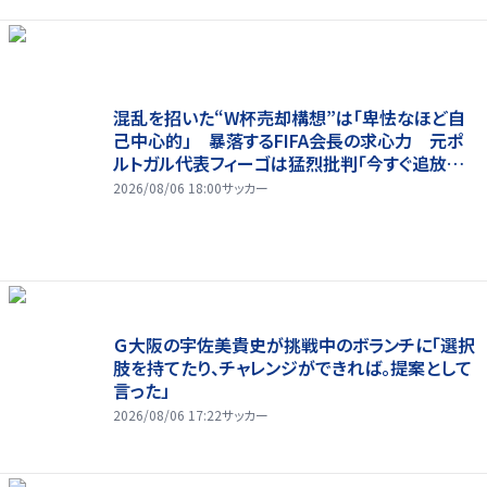
混乱を招いた“W杯売却構想”は「卑怯なほど自
己中心的」 暴落するFIFA会長の求心力 元ポ
ルトガル代表フィーゴは猛烈批判「今すぐ追放す
べきだ」
2026/08/06 18:00
サッカー
Ｇ大阪の宇佐美貴史が挑戦中のボランチに「選択
肢を持てたり、チャレンジができれば。提案として
言った」
2026/08/06 17:22
サッカー