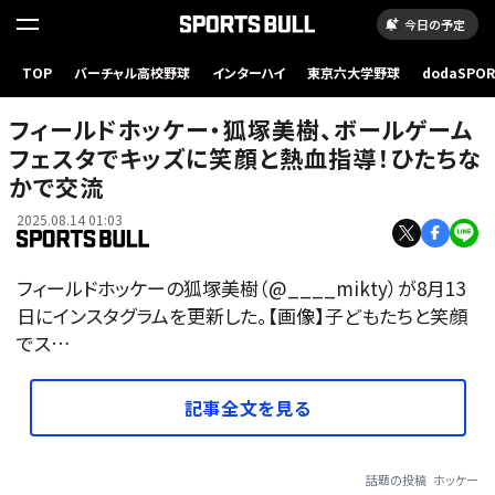
今日の予定
TOP
バーチャル高校野球
インターハイ
東京六大学野球
dodaSPO
（新しいタブ
フィールドホッケー・狐塚美樹、ボールゲーム
フェスタでキッズに笑顔と熱血指導！ひたちな
かで交流
2025.08.14 01:03
フィールドホッケーの狐塚美樹（@____mikty）が8月13
日にインスタグラムを更新した。【画像】子どもたちと笑顔
でス…
記事全文を見る
話題の投稿
ホッケー