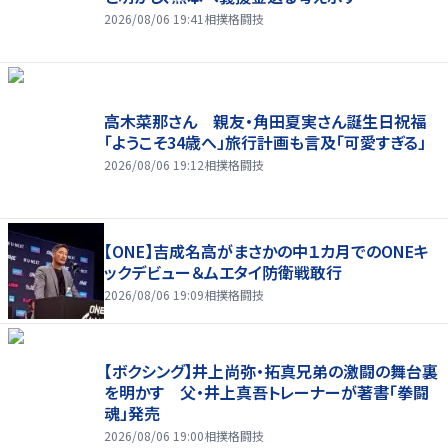
2026/08/06 19:41
相撲格闘技
高木菜那さん 親友・角田夏実さん誕生日祝福
「ようこそ34歳へ」旅行計画も言及「可愛すぎる」
2026/08/06 19:12
相撲格闘技
【ONE】吉成名高がまさかの中１カ月でのONEキ
ックデビュー＆ムエタイ防衛戦敢行
2026/08/06 19:09
相撲格闘技
【ボクシング】井上尚弥・拓真兄弟の激闘の舞台裏
を明かす 父・井上真吾トレーナーが著書「拳闘
魂」発売
2026/08/06 19:00
相撲格闘技