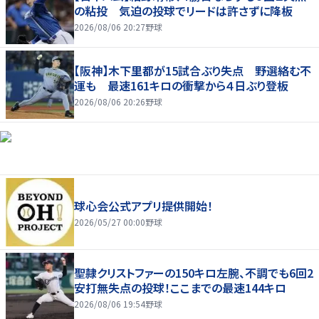
の粘投 気迫の投球でリードは許さずに降板
2026/08/06 20:27
野球
【阪神】木下里都が15試合ぶり失点 野選絡む不
運も 最速161キロの衝撃から４日ぶり登板
2026/08/06 20:26
野球
球心会公式アプリ提供開始！
2026/05/27 00:00
野球
聖隷クリストファーの150キロ左腕、不調でも6回2
安打無失点の投球！ここまでの最速144キロ
2026/08/06 19:54
野球