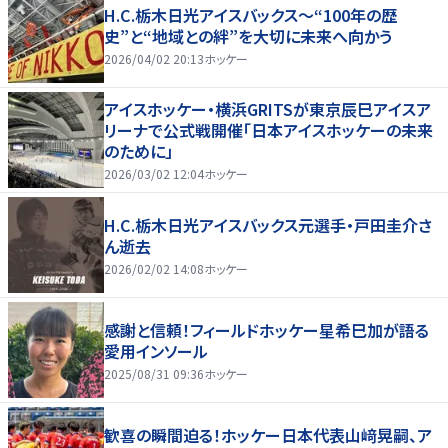
H.C.栃木日光アイスバックス～“100年の歴
史”と“地域との絆”を大切に未来へ向かう
2026/04/02 20:13
ホッケー
アイスホッケー・横浜GRITSが東京辰巳アイスア
リーナで公式戦開催「日本アイスホッケーの未来
のために」
2026/03/02 12:04
ホッケー
H.C.栃木日光アイスバックス元選手・戸田圭介さ
ん逝去
2026/02/02 14:08
ホッケー
感謝と信頼！フィールドホッケー星希巳加が語る
愛用インソール
2025/08/31 09:36
ホッケー
歓喜の瞬間迫る！ホッケー日本代表山﨑晃嗣、ア