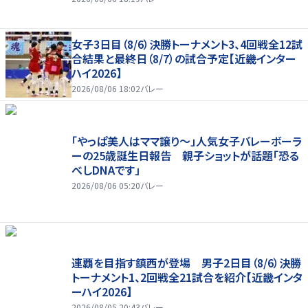
女子3日目（8/6）決勝トーナメント3、4回戦全12試
合結果と最終日（8/7）の試合予定【近畿インター
ハイ2026】
2026/08/06 18:02
バレー
「やっぱ美人はママ譲り～」人気女子バレーボーラ
ーの25歳誕生日報告 親子ショットが話題「恐る
べしDNAです」
2026/08/06 05:20
バレー
連覇を目指す鎮西が登場 男子2日目（8/6）決勝
トーナメント1、2回戦全21試合を紹介【近畿インタ
ーハイ2026】
2026/08/05 20:43
バレー