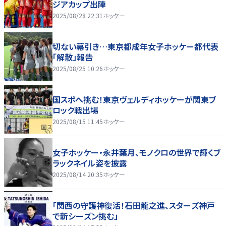
ジアカップ出陣
2025/08/28 22:31
ホッケー
切ない幕引き…東京都成年女子ホッケー都代表
「解散」報告
2025/08/25 10:26
ホッケー
国スポへ挑む！東京ヴェルディホッケーが関東ブ
ロック戦出場
2025/08/15 11:45
ホッケー
女子ホッケー・永井葉月、モノクロの世界で輝くブ
ラックネイル姿を披露
2025/08/14 20:35
ホッケー
「関西の守護神復活！石田龍之進、スターズ神戸
で新シーズン挑む」