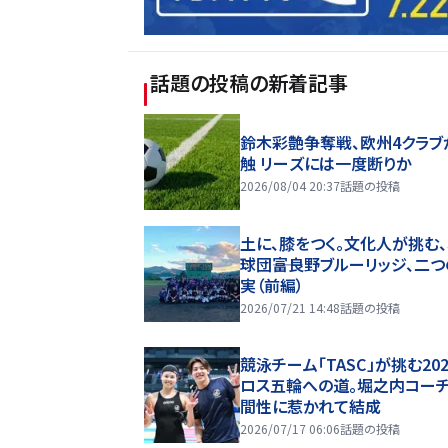
話題の投稿
の新着記事
鈴木彩艶争奪戦、欧州4クラブ
触 リーズには一度断りか
2026/08/04 20:37
話題の投稿
土に、膝をつく。文化人が挑む
球団――富良野ブルーリッジ、二
実（前編）
2026/07/21 14:48
話題の投稿
競泳チーム「TASC」が挑む20
ロス五輪への道。堀之内コー
間性に惹かれて結成
2026/07/17 06:06
話題の投稿