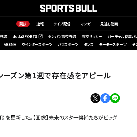
競技
速報
ライブ配信
マンガ
見逃し動画
野球
dodaSPORTS
センバツ高校野球
高校サッカー
バーチャル春高バ
（新しいタブで開く）
ABEMA
ウインタースポーツ
パラスポーツ
ダンス
モータースポーツ
そ
レシーズン第1週で存在感をアピール
nfl）を更新した。【画像】未来のスター候補たちがビッグ