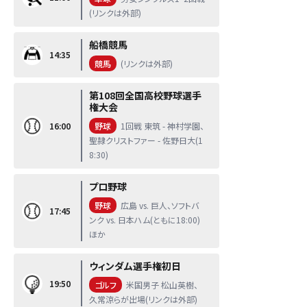
(リンクは外部)
船橋競馬
14:35
競馬
(リンクは外部)
第108回全国高校野球選手
権大会
16:00
野球
1回戦 東筑 - 神村学園、
聖隷クリストファー - 佐野日大(1
8:30)
プロ野球
野球
広島 vs. 巨人、ソフトバ
17:45
ンク vs. 日本ハム(ともに18:00)
ほか
ウィンダム選手権初日
19:50
ゴルフ
米国男子 松山英樹、
久常涼らが出場(リンクは外部)