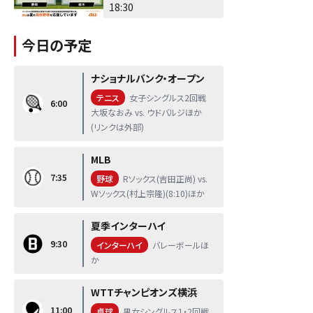
18:30
今日の予定
ナショナルバンク・オープン
テニス
女子シングルス2回戦
6:00
大坂なおみ vs. ウドバルジほか
(リンクは外部)
MLB
7:35
野球
Rソックス(吉田正尚) vs.
Wソックス(村上宗隆)(8:10)ほか
夏季インターハイ
9:30
インターハイ
バレーボールほ
か
WTTチャンピオンズ横浜
11:00
卓球
男女シングルス1・2回戦