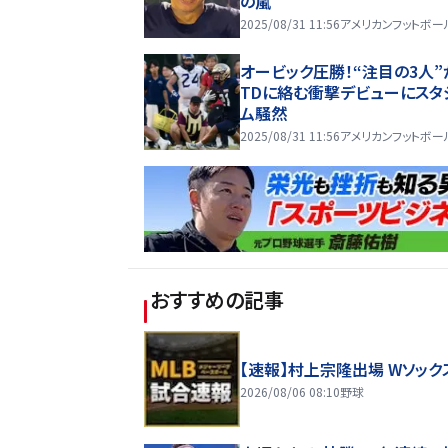
の嵐
2025/08/31 11:56
アメリカンフットボー
オービック圧勝！“注目の3人”
TDに絡む衝撃デビューにスタ
ム騒然
2025/08/31 11:56
アメリカンフットボー
おすすめの記事
【速報】村上宗隆出場 Wソック
2026/08/06 08:10
野球