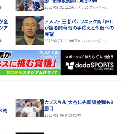
勝”を飾る展開に驚きの声
ル
2025/08/31 11:56
アメリカンフットボール
が全
アメフト 王者パナソニック高山HC
ジア
が語る開幕戦の手応えと今後への
展望
ル
2025/08/31 11:06
アメリカンフットボール
カブス今永 大谷に先頭弾被弾も8
勝目
ス戦
2026/08/06 07:34
野球