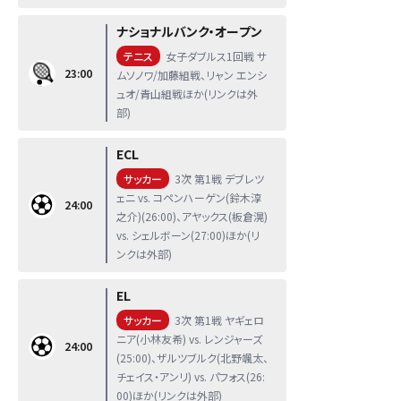
ナショナルバンク・オープン
テニス
女子ダブルス1回戦 サ
23:00
ムソノワ/加藤組戦、リャン エンシ
ュオ/青山組戦ほか(リンクは外
部)
ECL
サッカー
3次 第1戦 デブレツ
ェニ vs. コペンハーゲン(鈴木淳
24:00
之介)(26:00)、アヤックス(板倉滉)
vs. シェルボーン(27:00)ほか(リ
ンクは外部)
EL
サッカー
3次 第1戦 ヤギェロ
ニア(小林友希) vs. レンジャーズ
24:00
(25:00)、ザルツブルク(北野颯太、
チェイス・アンリ) vs. パフォス(26:
00)ほか(リンクは外部)