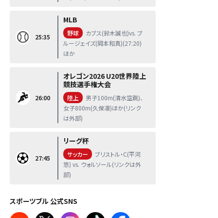
MLB
野球
カブス(鈴木誠也)vs. ブ
25:35
ルージェイズ(岡本和真)(27:20)
ほか
オレゴン2026 U20世界陸上
競技選手権大会
26:00
陸上
男子100m(清水空跳)、
女子800m(久保凛)ほか(リンク
は外部)
リーグ杯
サッカー
ブリストル・C(平河
27:45
悠) vs. ウォルソール(リンクは外
部)
スポーツブル 公式SNS