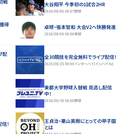
初戦
大谷翔平 今季初の1試合2HR
2026/08/06 06:07
野球
来獲得
卓球・張本智和 大会V2へ快勝発進
2026/08/06 06:00
卓球
ブ配
全30競技を完全無料でライブ配信！
2025/06/25 00:00
インターハイ(インハイ.tv)
東都大学野球入替戦 見逃し配信
中！
2026/06/30 00:00
野球
王貞治・栗山英樹にとっての甲子園
配信！
とは
2026/06/15 00:00
野球