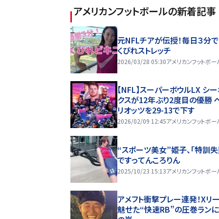
アメリカンフットボール
の新着記事
元NFLチアが伝授！毎日３分
くびれストレッチ
2026/03/28 05:30
アメリカンフットボー
【NFL】スーパーボウルLX シ
クスが12年ぶり2度目の優勝 
リオッツを29-13で下す
2026/02/09 12:45
アメリカンフットボー
“スポーツ美女”姫子、「特訓失
ですってんころりん
2025/10/23 15:13
アメリカンフットボー
アメフト衝撃プレー連発！Xリ
魅せた“快速RB”の圧巻ラン