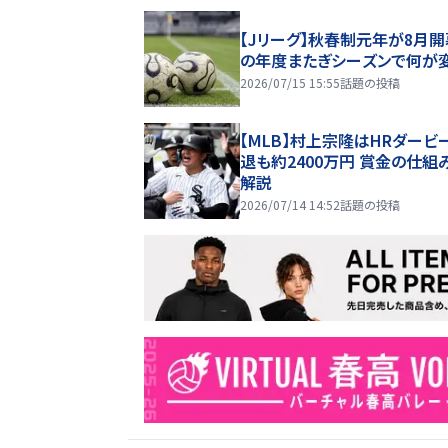
【Jリーグ】秋春制元年が8月開
の年度またぎシーズンで何が
2026/07/15 15:55
話題の投稿
【MLB】村上宗隆はHRダービ
退も約2400万円 賞金の仕組
解説
2026/07/14 14:52
話題の投稿