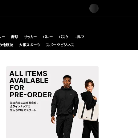
レー
野球
サッカー
バレー
バスケ
ゴルフ
の他競技
大学スポーツ
スポーツビジネス