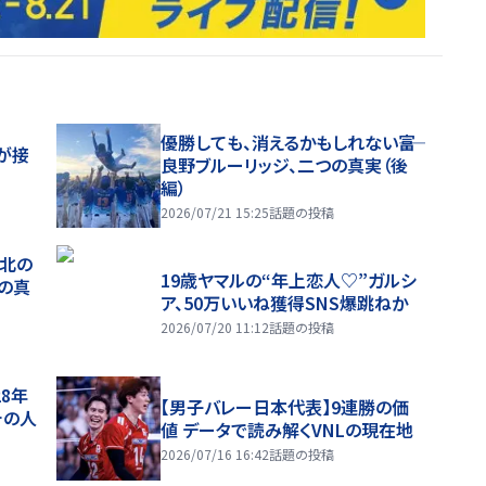
優勝しても、消えるかもしれない――富
が接
良野ブルーリッジ、二つの真実（後
編）
2026/07/21 15:25
話題の投稿
、北の
19歳ヤマルの“年上恋人♡”ガルシ
つの真
ア、50万いいね獲得SNS爆跳ねか
2026/07/20 11:12
話題の投稿
28年
【男子バレー日本代表】9連勝の価
チの人
値 データで読み解くVNLの現在地
2026/07/16 16:42
話題の投稿