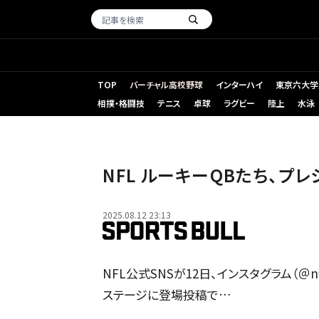
TOP
バーチャル高校野球
インターハイ
東京六大学
相撲・格闘技
テニス
卓球
ラグビー
陸上
水泳
NFL ルーキーQBたち、プ
2025.08.12 23:13
NFL公式SNSが12日、インスタグラム（＠
ステージに登場投稿で…