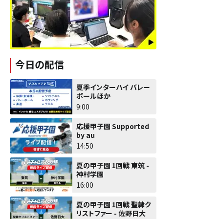
今日の配信
夏季インターハイ バレー
ボールほか
9:00
応援甲子園 Supported
by au
14:50
夏の甲子園 1回戦 東筑 -
神村学園
16:00
夏の甲子園 1回戦 聖隷ク
リストファー - 佐野日大