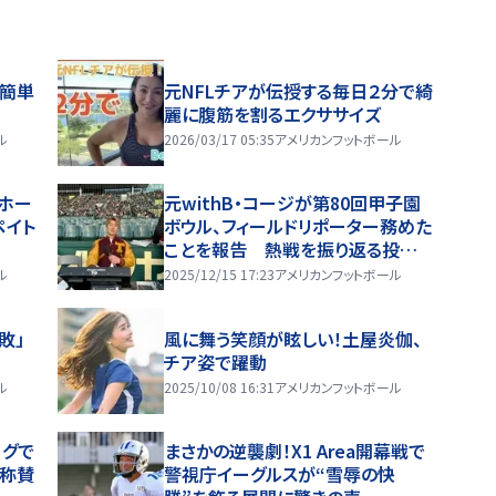
で簡単
元NFLチアが伝授する毎日２分で綺
麗に腹筋を割るエクササイズ
ル
2026/03/17 05:35
アメリカンフットボール
ーホー
元withB・コージが第80回甲子園
ペイト
ボウル、フィールドリポーター務めた
ことを報告 熱戦を振り返る投稿に
反響
ル
2025/12/15 17:23
アメリカンフットボール
敗」
風に舞う笑顔が眩しい！土屋炎伽、
チア姿で躍動
ル
2025/10/08 16:31
アメリカンフットボール
ーグで
まさかの逆襲劇！X1 Area開幕戦で
に称賛
警視庁イーグルスが“雪辱の快