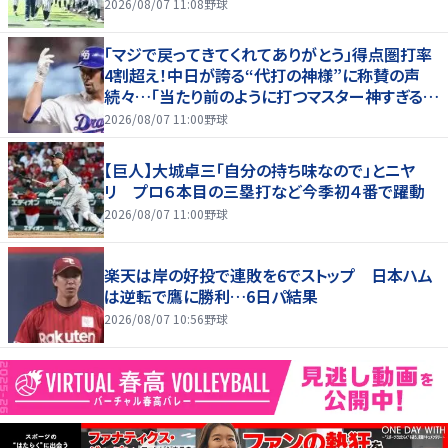
2026/08/07 11:08
野球
「マジで戻ってきてくれてありがとう」得点圏打率
4割超え！中日が誇る“代打の神様”に称賛の声
続々…「当たり前のように打つマスター神すぎる」
「また初球で決めたな」
2026/08/07 11:00
野球
【巨人】大城卓三「自分の持ち味なので」とニヤ
リ プロ６本目の三塁打など今季初４番で躍動
2026/08/07 11:00
野球
楽天は岸の好投で連敗を6でストップ 日本ハム
は逆転で鷹に勝利…6日パ結果
2026/08/07 10:56
野球