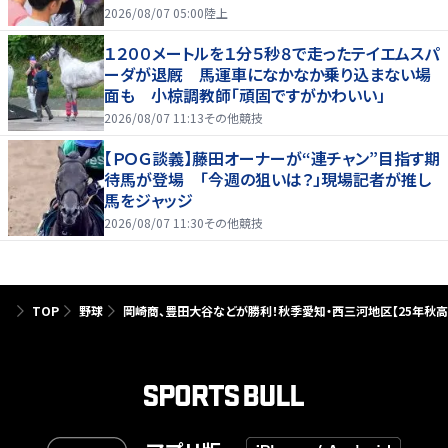
を引っ張る…夏合宿特集第１弾、国学院大
2026/08/07 05:00
陸上
１２００メートルを１分５秒８で走ったテイエムスパ
ーダが退厩 馬運車になかなか乗り込まない場
面も 小椋調教師「頑固ですがかわいい」
2026/08/07 11:13
その他競技
【ＰＯＧ談義】藤田オーナーが“連チャン”目指す期
待馬が登場 「今週の狙いは？」現場記者が推し
馬をジャッジ
2026/08/07 11:30
その他競技
TOP
野球
岡崎商、豊田大谷などが勝利！秋季愛知・西三河地区【25年秋高