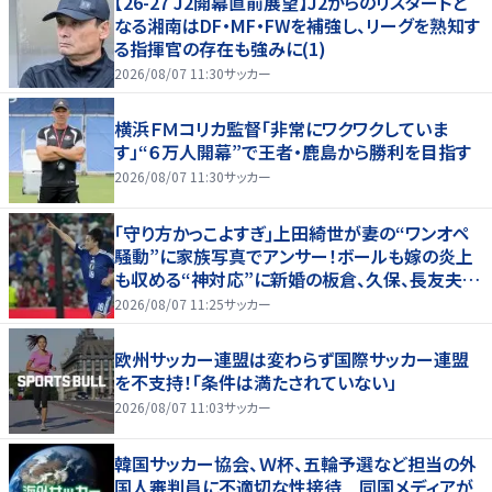
【26-27 J2開幕直前展望】J2からのリスタートと
なる湘南はDF・MF・FWを補強し、リーグを熟知す
る指揮官の存在も強みに(1)
2026/08/07 11:30
サッカー
横浜ＦＭコリカ監督「非常にワクワクしていま
す」“６万人開幕”で王者・鹿島から勝利を目指す
2026/08/07 11:30
サッカー
｢守り方かっこよすぎ｣上田綺世が妻の“ワンオペ
騒動”に家族写真でアンサー！ボールも嫁の炎上
も収める“神対応”に新婚の板倉、久保、長友夫妻
もエール！
2026/08/07 11:25
サッカー
欧州サッカー連盟は変わらず国際サッカー連盟
を不支持！「条件は満たされていない」
2026/08/07 11:03
サッカー
韓国サッカー協会、Ｗ杯、五輪予選など担当の外
国人審判員に不適切な性接待 同国メディアが