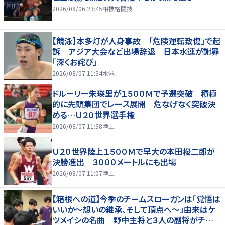
2026/08/06 23:45
相撲格闘技
【競泳】本多灯が人身事故 「危険運転致傷」で起
訴 アジア大会など出場辞退 日本水連が謝罪
「深くお詫び」
2026/08/07 11:34
水泳
ドルーリー朱瑛里が１５００Ｍで予選突破 積極
的に先頭集団でレース展開 危なげなく突破決
める…Ｕ２０世界選手権
2026/08/07 11:38
陸上
Ｕ２０世界陸上１５００Ｍで早大の本田桜二郎が
決勝進出 ３０００メートルにも出場
2026/08/07 11:07
陸上
【箱根への道】今季のチームスローガンは「覚悟は
いいか～想いの継承、そして頂点へ～」由来はケ
ツメイシの名曲 野中主将と３人の副将がチーム