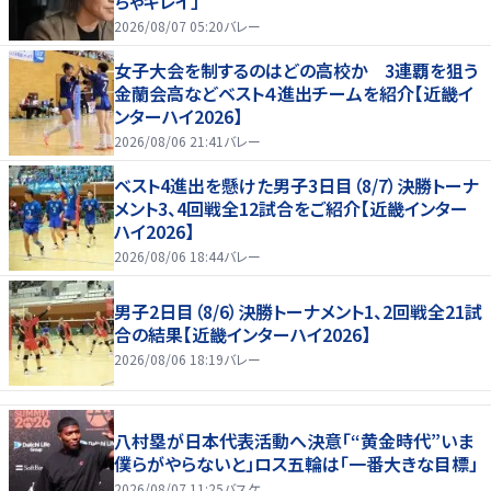
ちゃキレイ」
2026/08/07 05:20
バレー
女子大会を制するのはどの高校か 3連覇を狙う
金蘭会高などベスト４進出チームを紹介【近畿イ
ンターハイ2026】
2026/08/06 21:41
バレー
ベスト4進出を懸けた男子3日目（8/7）決勝トーナ
メント3、4回戦全12試合をご紹介【近畿インター
ハイ2026】
2026/08/06 18:44
バレー
男子2日目（8/6）決勝トーナメント1、2回戦全21試
合の結果【近畿インターハイ2026】
2026/08/06 18:19
バレー
八村塁が日本代表活動へ決意「“黄金時代”いま
僕らがやらないと」ロス五輪は「一番大きな目標」
2026/08/07 11:25
バスケ