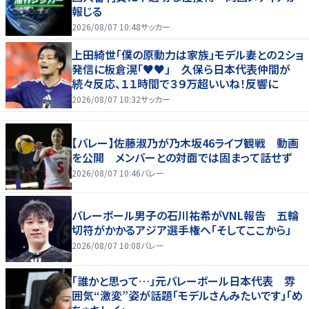
報じる
2026/08/07 10:48
サッカー
上田綺世「僕の原動力は家族」モデル妻との２ショ
発信に板倉滉「♥♥」 久保ら日本代表仲間が
続々反応、１１時間で３９万超いいね！反響に
2026/08/07 10:32
サッカー
【バレー】佐藤淑乃が乃木坂46ライブ観戦 動画
を公開 メンバーとの対面では固まって話せず
2026/08/07 10:46
バレー
バレーボール男子の石川祐希がVNL報告 五輪
切符がかかるアジア選手権へ「そしてここから」
2026/08/07 10:08
バレー
「誰かと思って…」元バレーボール日本代表 雰
囲気“激変”姿が話題「モデルさんみたいです」「め