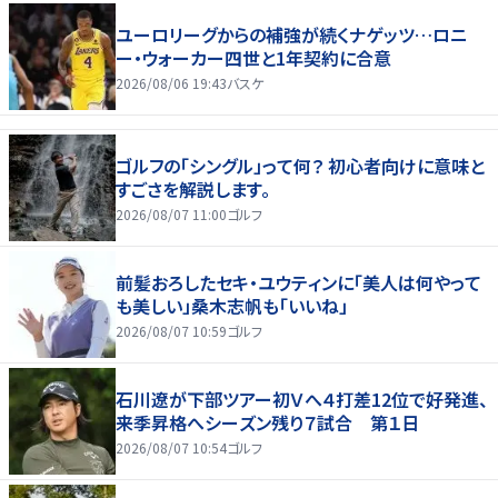
ユーロリーグからの補強が続くナゲッツ…ロニ
ー・ウォーカー四世と1年契約に合意
2026/08/06 19:43
バスケ
ゴルフの「シングル」って何？ 初心者向けに意味と
すごさを解説します。
2026/08/07 11:00
ゴルフ
前髪おろしたセキ・ユウティンに「美人は何やって
も美しい」桑木志帆も「いいね」
2026/08/07 10:59
ゴルフ
石川遼が下部ツアー初Ｖへ４打差12位で好発進、
来季昇格へシーズン残り７試合 第１日
2026/08/07 10:54
ゴルフ