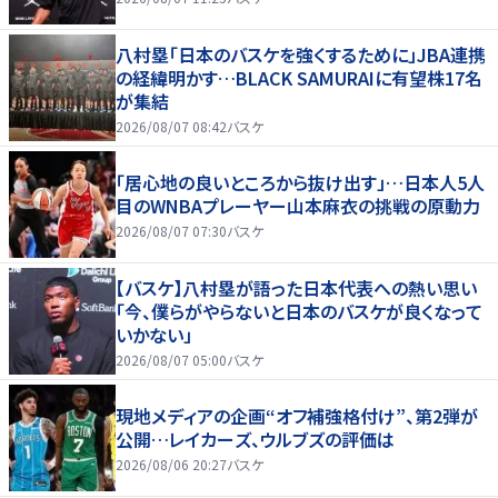
八村塁「日本のバスケを強くするために」JBA連携
の経緯明かす…BLACK SAMURAIに有望株17名
が集結
2026/08/07 08:42
バスケ
「居心地の良いところから抜け出す」…日本人5人
目のWNBAプレーヤー山本麻衣の挑戦の原動力
2026/08/07 07:30
バスケ
【バスケ】八村塁が語った日本代表への熱い思い
「今、僕らがやらないと日本のバスケが良くなって
いかない」
2026/08/07 05:00
バスケ
現地メディアの企画“オフ補強格付け”、第2弾が
公開…レイカーズ、ウルブズの評価は
2026/08/06 20:27
バスケ