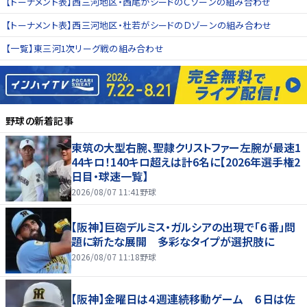
【トーナメント表】西三河地区・西尾がシードのＣゾーンの組み合わせ
【トーナメント表】西三河地区・杜若がシードのＤゾーンの組み合わせ
【一覧】東三河1次リーグ戦の組み合わせ
野球
の新着記事
東筑の大型右腕、聖隷クリストファー左腕が最速1
44キロ！140キロ超えは計6名に【2026年選手権2
日目・球速一覧】
2026/08/07 11:41
野球
【阪神】巨砲デルミス・ガルシアの出現で「６番」問
題に新たな展開 多彩なタイプが選択肢に
2026/08/07 11:18
野球
【阪神】金曜日は４週連続移動ゲーム ６日は佐