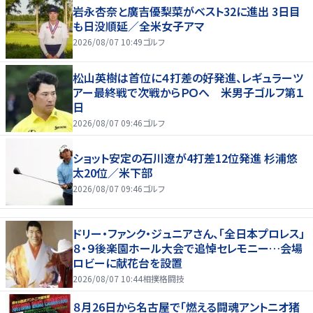
岩永杏奈と廣吉優梨菜がベスト32に進出 3日目
も日没順延／全米女子アマ
2026/08/07 10:49
ゴルフ
松山英樹は首位に４打差の好発進、レギュラーツ
アー最終戦で次戦からＰＯへ 米男子ゴルフ第１
日
2026/08/07 09:46
ゴルフ
ショット安定の石川遼が4打差12位発進 杉浦悠
太20位／米下部
2026/08/07 09:46
ゴルフ
ドリー・ファンク・ジュニアさん、「全日本プロレス」
８・９後楽園ホール大会で追悼セレモニー…会場
ロビーに献花台を設置
2026/08/07 10:44
相撲格闘技
８月26日から名古屋で「燃える闘魂アントニオ猪