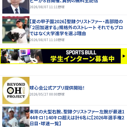
ビーが８日開催、異例の無料生配信
2026/08/07 11:11
野球
【夏の甲子園2026】聖隷クリストファー・高部陸の
「２回加速する」規格外のストレート それでもプロ
ではなく大学進学を選ぶ理由
2026/08/07 11:10
野球
球心会公式アプリ提供開始！
2026/05/27 00:00
野球
東筑の大型右腕、聖隷クリストファー左腕が最速1
44キロ！140キロ超えは計6名に【2026年選手権2
日目・球速一覧】