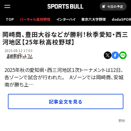
今日の予定
TOP
バーチャル高校野球
インターハイ
東京六大学野球
dodaSPO
写真はイメージ
（新しいタブ
岡崎商、豊田大谷などが勝利！秋季愛知・西三
河地区【25年秋高校野球】
2025.08.12 17:03
2025年秋の愛知県・西三河地区1次トーナメントは12日、
各ゾーンで試合が行われた。 Aゾーンでは岡崎商、安城
南が勝ち上…
記事全文を見る
野球