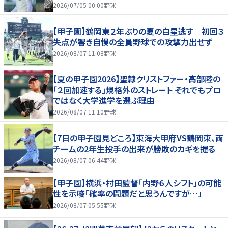
2026/07/05 00:00
野球
【甲子園】鶴岡東２年ぶりの夏の白星逃す 初回３
失点が響き自慢の全員野球での攻撃力出せず
2026/08/07 11:08
野球
【夏の甲子園2026】聖隷クリストファー・高部陸の
「２回加速する」規格外のストレート それでもプロ
ではなく大学進学を選ぶ理由
2026/08/07 11:10
野球
【7日の甲子園見どころ】東海大甲府VS鶴岡東、両
チームの2年生投手の出来が勝敗のカギを握る
2026/08/07 06:44
野球
【甲子園】横浜・村田監督「内野６人シフト」の可能
性を示唆「確率の問題だと思うんですが…」
2026/08/07 05:55
野球