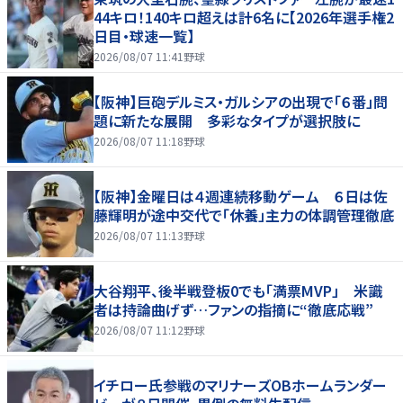
44キロ！140キロ超えは計6名に【2026年選手権2
日目・球速一覧】
2026/08/07 11:41
野球
【阪神】巨砲デルミス・ガルシアの出現で「６番」問
題に新たな展開 多彩なタイプが選択肢に
2026/08/07 11:18
野球
【阪神】金曜日は４週連続移動ゲーム ６日は佐
藤輝明が途中交代で「休養」主力の体調管理徹底
2026/08/07 11:13
野球
大谷翔平、後半戦登板0でも「満票MVP」 米識
者は持論曲げず…ファンの指摘に“徹底応戦”
2026/08/07 11:12
野球
イチロー氏参戦のマリナーズOBホームランダー