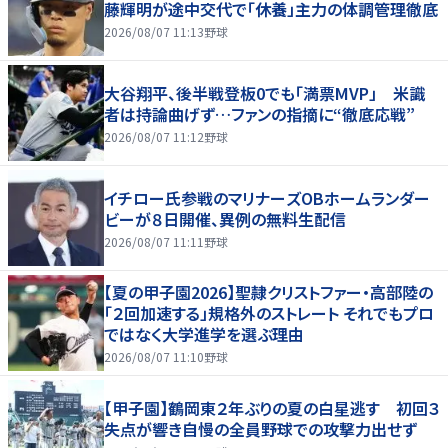
藤輝明が途中交代で「休養」主力の体調管理徹底
2026/08/07 11:13
野球
大谷翔平、後半戦登板0でも「満票MVP」 米識
者は持論曲げず…ファンの指摘に“徹底応戦”
2026/08/07 11:12
野球
イチロー氏参戦のマリナーズOBホームランダー
ビーが８日開催、異例の無料生配信
2026/08/07 11:11
野球
【夏の甲子園2026】聖隷クリストファー・高部陸の
「２回加速する」規格外のストレート それでもプロ
ではなく大学進学を選ぶ理由
2026/08/07 11:10
野球
【甲子園】鶴岡東２年ぶりの夏の白星逃す 初回３
失点が響き自慢の全員野球での攻撃力出せず