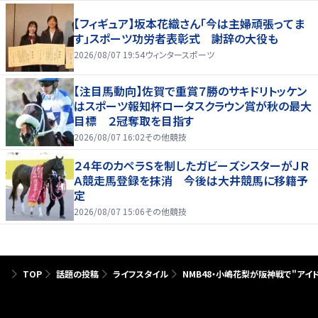
【フィギュア】坂本花織さん「今は主婦頑張ってま
す」スポーツ功労者表彰式 謝辞の大役も
2026/08/07 19:54
ウィンタースポーツ
【注目馬動向】佐賀で重賞７勝のサキドリトッケン
はスポーツ報知杯ロータスクラウン賞が秋の最大
目標 ２冠奪取を目指す
2026/08/07 16:02
その他競技
２４年のカペラＳを制したガビーズシスターがＪＲ
Ａ競走馬登録を抹消 今後は大井競馬に移籍予
定
2026/08/07 15:06
その他競技
TOP
話題の投稿
ライフスタイル
NMB48・小嶋花梨が阪神戦で"ア