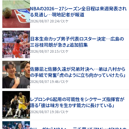
NBAの2026－27シーズン全日程は来週発表され
る見通し…現地記者が報道
2026/08/07 20:24
バスケ
日本生命カップ男子代表ロスター決定…広島の
三谷桂司朗が急きょ追加招集
2026/08/07 20:15
バスケ
佐藤凪と佐藤久遠が兄弟対決へ…弟は八村から
の手紙で発奮「虎のように立ち向かっていけたら」
2026/08/07 19:46
バスケ
レブロンPG起用の可能性をシクサーズ指揮官が
語る「彼は味方を生かす能力に長けている」
2026/08/07 19:38
バスケ