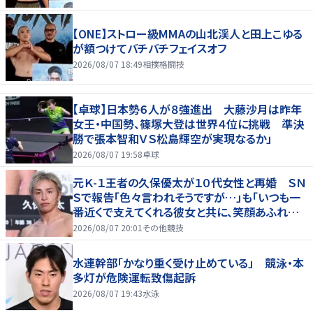
【ONE】ストロー級MMAの山北渓人と田上こゆる
が額つけてバチバチフェイスオフ
2026/08/07 18:49
相撲格闘技
【卓球】日本勢６人が８強進出 大藤沙月は昨年
女王・中国勢、篠塚大登は世界４位に挑戦 準決
勝で張本智和ＶＳ松島輝空が実現なるか」
2026/08/07 19:58
卓球
元Ｋ-１王者の久保優太が１０代女性と再婚 ＳＮ
Ｓで報告「色々言われそうですが…」も「いつも一
番近くで支えてくれる彼女と共に、笑顔あふれる
家庭を築いていきたい」
2026/08/07 20:01
その他競技
水連幹部「かなり重く受け止めている」 競泳・本
多灯が危険運転致傷起訴
2026/08/07 19:43
水泳