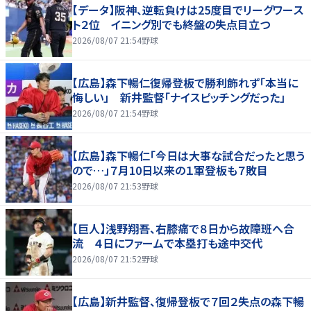
【データ】阪神、逆転負けは25度目でリーグワース
ト２位 イニング別でも終盤の失点目立つ
2026/08/07 21:54
野球
【広島】森下暢仁復帰登板で勝利飾れず「本当に
悔しい」 新井監督「ナイスピッチングだった」
2026/08/07 21:54
野球
【広島】森下暢仁「今日は大事な試合だったと思う
ので…」７月10日以来の１軍登板も７敗目
2026/08/07 21:53
野球
【巨人】浅野翔吾、右膝痛で８日から故障班へ合
流 ４日にファームで本塁打も途中交代
2026/08/07 21:52
野球
【広島】新井監督、復帰登板で７回２失点の森下暢