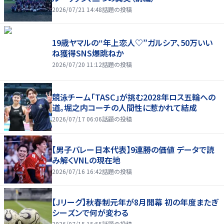
2026/07/21 14:48
話題の投稿
19歳ヤマルの“年上恋人♡”ガルシア、50万いい
ね獲得SNS爆跳ねか
2026/07/20 11:12
話題の投稿
競泳チーム「TASC」が挑む2028年ロス五輪への
道。堀之内コーチの人間性に惹かれて結成
2026/07/17 06:06
話題の投稿
【男子バレー日本代表】9連勝の価値 データで読
み解くVNLの現在地
2026/07/16 16:42
話題の投稿
【Jリーグ】秋春制元年が8月開幕 初の年度またぎ
シーズンで何が変わる
2026/07/15 15:55
話題の投稿