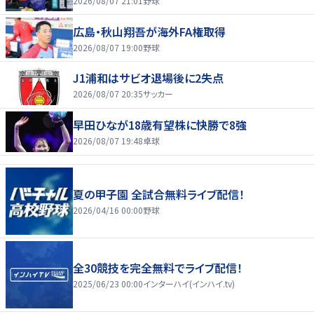
2026/08/07 21:01
野球
広島・秋山翔吾が海外FA権取得
2026/08/07 19:00
野球
J1浦和はサビオ退場後に2失点
2026/08/07 20:35
サッカー
早田ひなが18歳有望株に快勝で8強
2026/08/07 19:48
卓球
夏の甲子園 全試合無料ライブ配信！
2026/04/16 00:00
野球
全30競技を完全無料でライブ配信！
2025/06/23 00:00
インターハイ(インハイ.tv)