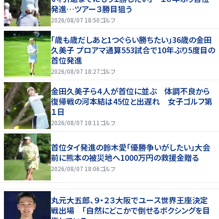
発進…ツアー３勝目狙う
2026/08/07 18:50
ゴルフ
「歳も歳だしあと1つぐらい勝ちたい」36歳の金田
久美子 プロアマ通算553試合で10年ぶり5度目の
首位発進
2026/08/07 18:27
ゴルフ
金田久美子ら４人が首位に並ぶ 体調不良から
復帰戦の河本結は45位と出遅れ 女子ゴルフ第
１日
2026/08/07 18:11
ゴルフ
首位タイ発進の鈴木愛「優勝争いがしたい」大会
前に熊本の被災地へ1000万円の救援金贈る
2026/08/07 18:06
ゴルフ
丸元大五郎、９・２３大阪でユース世界王座決定
戦出場 「自然にどこかで倒せるボクシングを目