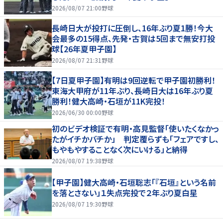
2026/08/07 21:00
野球
長崎日大が投打に圧倒し、16年ぶり夏1勝！今大
会最多の15得点、先発・古賀は5回まで無安打投
球【26年夏甲子園】
2026/08/07 21:31
野球
【7日夏甲子園】有明は9回逆転で甲子園初勝利！
東海大甲府が11年ぶり、長崎日大は16年ぶり夏
勝利！健大高崎・石垣が11K完投！
2026/06/30 00:00
野球
初のビデオ検証で有明・高見監督「使いたくなかっ
たがイチかバチか」 判定覆らずも「フェアですし、
もやもやすることなく次にいける」と納得
2026/08/07 19:38
野球
【甲子園】健大高崎・石垣聡志「『石垣』という名前
を落とさない」１失点完投で２年ぶり夏白星
2026/08/07 19:30
野球