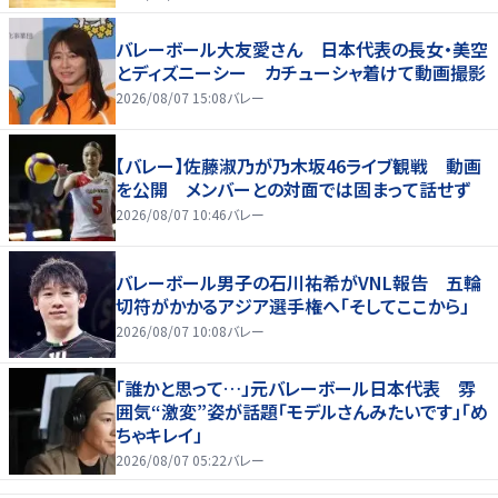
バレーボール大友愛さん 日本代表の長女・美空
とディズニーシー カチューシャ着けて動画撮影
2026/08/07 15:08
バレー
【バレー】佐藤淑乃が乃木坂46ライブ観戦 動画
を公開 メンバーとの対面では固まって話せず
2026/08/07 10:46
バレー
バレーボール男子の石川祐希がVNL報告 五輪
切符がかかるアジア選手権へ「そしてここから」
2026/08/07 10:08
バレー
「誰かと思って…」元バレーボール日本代表 雰
囲気“激変”姿が話題「モデルさんみたいです」「め
ちゃキレイ」
2026/08/07 05:22
バレー