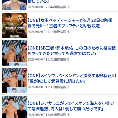
指している」
2026/08/07 20:44
相撲格闘技
【ONE】女王ペッディージャーが８月28日の防衛
戦で元K－1王者のプリフティと対戦決定
2026/08/07 20:14
相撲格闘技
【ONE】SB王者・都木航佑「この日のために格闘技
をやってきたと言っても過言ではない」
2026/08/07 19:32
相撲格闘技
【ONE】メインでリウ・メンヤンと激突する野杁正明
「僕がKOして武尊君に続きたい」
2026/08/07 19:32
相撲格闘技
【ONE】シアサラニがフェイスオフで海人を小突い
て臨戦態勢、海人は「倒して勝つだけです」
2026/08/07 19:08
相撲格闘技