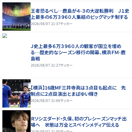
王者恐るべし…鹿島が４-３の大逆転勝利 Ｊ１史
上最多の６万３９６０人集結のビッグマッチ制する
2026/08/07 21:37
サッカー
Ｊ史上最多６万３９６０人の観客が国立を埋め
る…歴史的なシーズン移行の開幕、横浜ＦＭ-鹿
島戦
2026/08/07 21:27
サッカー
【横浜】16歳MF三井寺眞は３点目も起点に 先
制点に２点目演出とまばゆい輝き
2026/08/07 21:06
サッカー
Ｒソシエダード・久保、初のプレシーズンマッチ出
場へ 状態は万全とスペインメディア伝える
2026/08/07 21:05
サッカー