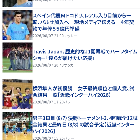
スペイン代表ＭＦロドリ、レアル入り目前から一
転、バルサ加入へ 現地メディア伝える ４年契
約で年俸５５億円準備
2026/08/07 21:00
サッカー
Travis Japan、歴史的なJ1開幕戦でハーフタイム
ショー「僕らが届けたい応援」
2026/08/07 20:43
サッカー
横浜隼人が初優勝 女子最終順位と個人賞、試
合結果一覧【近畿インターハイ2026】
2026/08/07 17:23
バレー
男子3日目（8/7）決勝トーナメント3、4回戦全12試
合結果と最終日（8/8）の試合予定【近畿インター
ハイ2026】
2026/08/07 15:25
バレー