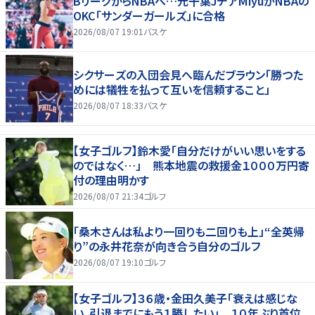
BリーグからNBAへ…元千葉JチアMiyuがNBAの
OKC「サンダーガールズ」に合格
2026/08/07 19:01
バスケ
シクサーズの入団会見へ臨んだブラウン「勝つた
めには犠牲を払って互いを信頼すること」
2026/08/07 18:33
バスケ
【女子ゴルフ】鈴木愛「自分だけがいい思いをする
のではなく…」 熊本地震の救援金１０００万円寄
付の理由明かす
2026/08/07 21:34
ゴルフ
「桑木さんは私より一回りも二回りも上」“全英帰
り”の永井花奈が向き合う自分のゴルフ
2026/08/07 19:10
ゴルフ
【女子ゴルフ】３６歳・金田久美子「衰えは感じな
い。引退までにもう１勝したい」 １０年ぶり首位