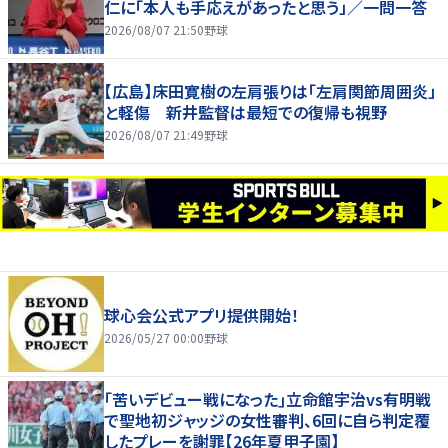
仁に「本人も手応えがあったと思う」／一問一答
2026/08/07 21:50
野球
【広島】床田寛樹の左肩張りは「左肩関節周囲炎」
と軽傷 新井監督は最短での復帰も視野
2026/08/07 21:49
野球
球心会公式アプリ提供開始！
2026/05/27 00:00
野球
｢苦いデビュー戦になった｣立命館宇治vs有明戦
で聖地初ジャッジの女性審判、6回に自ら判定覆
したプレーを謝罪【26年夏甲子園】