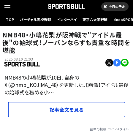
今日の予定
TOP
バーチャル高校野球
インターハイ
東京六大学野球
dodaSPO
（新しいタブ
NMB48・小嶋花梨が阪神戦で"アイドル最
後"の始球式！ノーバンならずも貴重な時間を
堪能
2025.08.10 21:03
NMB48の小嶋花梨が10日、自身の
X（@nmb_KOJIMA_48）を更新した。【画像】アイドル最後
の始球式を務める小…
記事全文を見る
話題の投稿
ライフスタイル