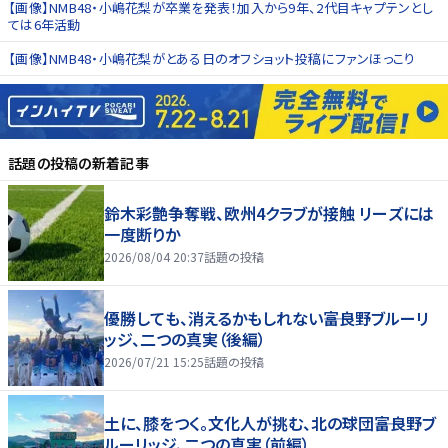
【画像】NMB48・小嶋花梨が卒業を発表！加入から9年、2代目キャプテンとし
ては6年活動
【画像】NMB48・小嶋花梨がとある日のオフショット投稿にファンほっこり
話題の投稿
の新着記事
鈴木彩艶争奪戦、欧州4クラブが接触 リーズには
一度断りか
2026/08/04 20:37
話題の投稿
優勝しても、消えるかもしれない――富良野ブルーリ
ッジ、二つの真実（後編）
2026/07/21 15:25
話題の投稿
土に、膝をつく。文化人が挑む、北の球団――富良野ブ
ルーリッジ、二つの真実（前編）