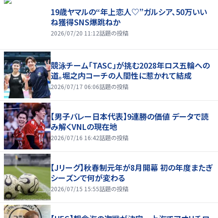
19歳ヤマルの“年上恋人♡”ガルシア、50万いい
ね獲得SNS爆跳ねか
2026/07/20 11:12
話題の投稿
競泳チーム「TASC」が挑む2028年ロス五輪への
道。堀之内コーチの人間性に惹かれて結成
2026/07/17 06:06
話題の投稿
【男子バレー日本代表】9連勝の価値 データで読
み解くVNLの現在地
2026/07/16 16:42
話題の投稿
【Jリーグ】秋春制元年が8月開幕 初の年度またぎ
シーズンで何が変わる
2026/07/15 15:55
話題の投稿