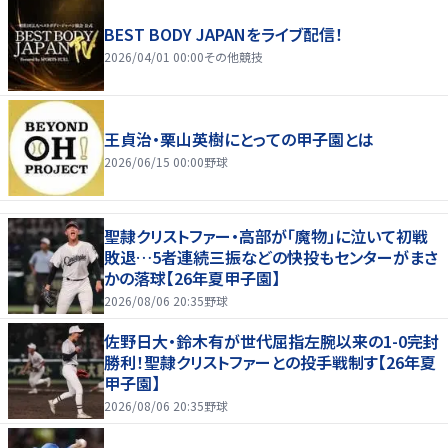
BEST BODY JAPANをライブ配信！
2026/04/01 00:00
その他競技
王貞治・栗山英樹にとっての甲子園とは
2026/06/15 00:00
野球
聖隷クリストファー・高部が「魔物」に泣いて初戦
敗退…5者連続三振などの快投もセンターがまさ
かの落球【26年夏甲子園】
2026/08/06 20:35
野球
佐野日大・鈴木有が世代屈指左腕以来の1-0完封
勝利！聖隷クリストファーとの投手戦制す【26年夏
甲子園】
2026/08/06 20:35
野球