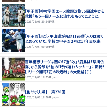
【甲子園】神村学園エース龍頭汰樹、５回途中から
救援「もう一回チームに流れをもってこようと」
2026/08/06 20:24
野球
【甲子園】東筑・平山護が先頭打者弾「入りは強く
と思っていた」学校の甲子園２号は17年夏以来
2026/07/07 00:00
野球
百年構想リーグは西の｢7勝3敗｣！鹿島は｢早川依
存｣から脱却を！柏の｢時代遅れサッカー｣に期待！
【Jリーグ開幕｢初の秋春制｣の大激論】(1)
2026/08/06 18:45
サッカー
【他サポ夫婦】 第278回
2026/08/06 18:40
サッカー