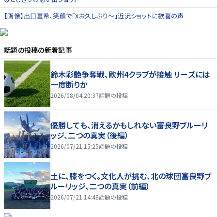
【画像】出口夏希、笑顔で「Xお久しぶり〜」近況ショットに歓喜の声
話題の投稿
の新着記事
鈴木彩艶争奪戦、欧州4クラブが接触 リーズには
一度断りか
2026/08/04 20:37
話題の投稿
優勝しても、消えるかもしれない――富良野ブルーリ
ッジ、二つの真実（後編）
2026/07/21 15:25
話題の投稿
土に、膝をつく。文化人が挑む、北の球団――富良野ブ
ルーリッジ、二つの真実（前編）
2026/07/21 14:48
話題の投稿