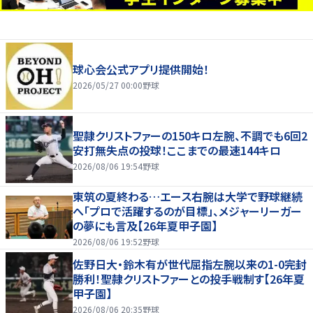
球心会公式アプリ提供開始！
2026/05/27 00:00
野球
聖隷クリストファーの150キロ左腕、不調でも6回2
安打無失点の投球！ここまでの最速144キロ
2026/08/06 19:54
野球
東筑の夏終わる…エース右腕は大学で野球継続
へ「プロで活躍するのが目標」、メジャーリーガー
の夢にも言及【26年夏甲子園】
2026/08/06 19:52
野球
佐野日大・鈴木有が世代屈指左腕以来の1-0完封
勝利！聖隷クリストファーとの投手戦制す【26年夏
甲子園】
2026/08/06 20:35
野球