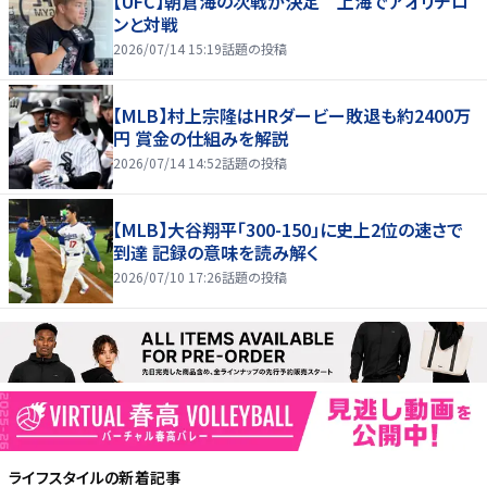
【UFC】朝倉海の次戦が決定 上海でアオリチロ
ンと対戦
2026/07/14 15:19
話題の投稿
【MLB】村上宗隆はHRダービー敗退も約2400万
円 賞金の仕組みを解説
2026/07/14 14:52
話題の投稿
【MLB】大谷翔平「300-150」に史上2位の速さで
到達 記録の意味を読み解く
2026/07/10 17:26
話題の投稿
ライフスタイル
の新着記事