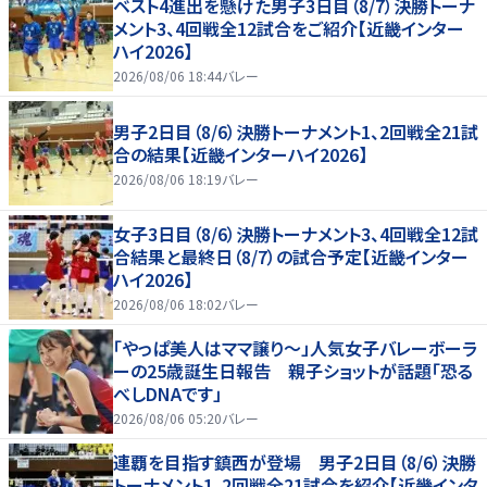
ベスト4進出を懸けた男子3日目（8/7）決勝トーナ
メント3、4回戦全12試合をご紹介【近畿インター
ハイ2026】
2026/08/06 18:44
バレー
男子2日目（8/6）決勝トーナメント1、2回戦全21試
合の結果【近畿インターハイ2026】
2026/08/06 18:19
バレー
女子3日目（8/6）決勝トーナメント3、4回戦全12試
合結果と最終日（8/7）の試合予定【近畿インター
ハイ2026】
2026/08/06 18:02
バレー
「やっぱ美人はママ譲り～」人気女子バレーボーラ
ーの25歳誕生日報告 親子ショットが話題「恐る
べしDNAです」
2026/08/06 05:20
バレー
連覇を目指す鎮西が登場 男子2日目（8/6）決勝
トーナメント1、2回戦全21試合を紹介【近畿インタ