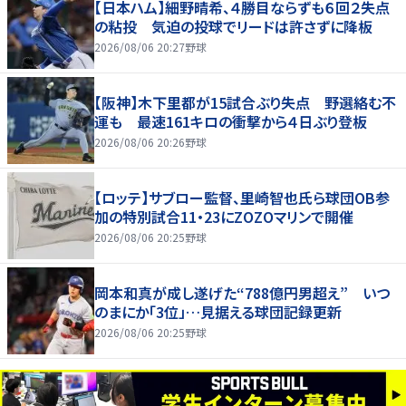
【日本ハム】細野晴希、４勝目ならずも６回２失点
の粘投 気迫の投球でリードは許さずに降板
2026/08/06 20:27
野球
【阪神】木下里都が15試合ぶり失点 野選絡む不
運も 最速161キロの衝撃から４日ぶり登板
2026/08/06 20:26
野球
【ロッテ】サブロー監督、里崎智也氏ら球団OB参
加の特別試合11・23にZOZOマリンで開催
2026/08/06 20:25
野球
岡本和真が成し遂げた“788億円男超え” いつ
のまにか「3位」…見据える球団記録更新
2026/08/06 20:25
野球