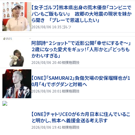
【女子ゴルフ】熊本県出身の荒木優奈「コンビニで
パンもご飯もない」 故郷の大地震の現状を妹か
ら聞き 「プレーで恩返ししたい」
2026/08/06 16:35
ゴルフ
阿部詩“２ショット”で近影公開「幸せにするぞ〜」
２歳になった愛犬をギュッ！「人形かと」「どっちも
かわいすぎる」
2026/08/06 20:40
相撲格闘技
【ONE】「SAMURAI2」負傷欠場の安保瑠輝也が1
0月「4」でボグダンと対戦へ
2026/08/06 20:01
相撲格闘技
【ONE】チャトリCEOが６カ月日本に住んでいるこ
と明かし、熊本へ義援金送る考え示す
2026/08/06 19:41
相撲格闘技