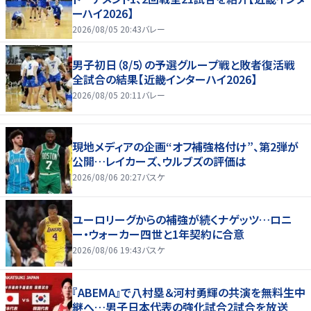
ーハイ2026】
2026/08/05 20:43
バレー
男子初日（8/5）の予選グループ戦と敗者復活戦
全試合の結果【近畿インターハイ2026】
2026/08/05 20:11
バレー
現地メディアの企画“オフ補強格付け”、第2弾が
公開…レイカーズ、ウルブズの評価は
2026/08/06 20:27
バスケ
ユーロリーグからの補強が続くナゲッツ…ロニ
ー・ウォーカー四世と1年契約に合意
2026/08/06 19:43
バスケ
『ABEMA』で八村塁＆河村勇輝の共演を無料生中
継へ…男子日本代表の強化試合2試合を放送