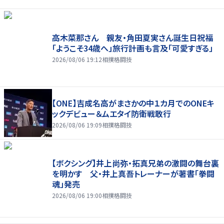
高木菜那さん 親友・角田夏実さん誕生日祝福
「ようこそ34歳へ」旅行計画も言及「可愛すぎる」
2026/08/06 19:12
相撲格闘技
【ONE】吉成名高がまさかの中１カ月でのONEキ
ックデビュー＆ムエタイ防衛戦敢行
2026/08/06 19:09
相撲格闘技
【ボクシング】井上尚弥・拓真兄弟の激闘の舞台裏
を明かす 父・井上真吾トレーナーが著書「拳闘
魂」発売
2026/08/06 19:00
相撲格闘技