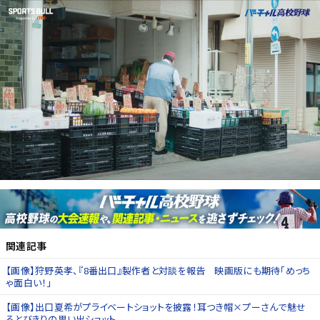
関連記事
【画像】狩野英孝、『8番出口』製作者と対談を報告 映画版にも期待「めっち
ゃ面白い！」
【画像】出口夏希がプライベートショットを披露！耳つき帽×プーさんで魅せ
るとびきりの思い出ショット