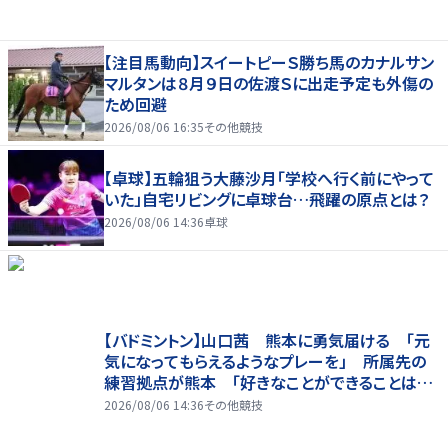
【注目馬動向】スイートピーＳ勝ち馬のカナルサン
マルタンは８月９日の佐渡Ｓに出走予定も外傷の
ため回避
2026/08/06 16:35
その他競技
【卓球】五輪狙う大藤沙月「学校へ行く前にやって
いた」自宅リビングに卓球台…飛躍の原点とは？
2026/08/06 14:36
卓球
【バドミントン】山口茜 熊本に勇気届ける 「元
気になってもらえるようなプレーを」 所属先の
練習拠点が熊本 「好きなことができることは当
たり前じゃない」
2026/08/06 14:36
その他競技