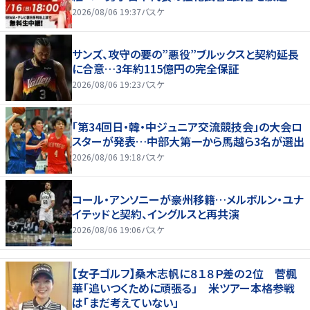
2026/08/06 19:37
バスケ
サンズ、攻守の要の”悪役”ブルックスと契約延長
に合意…3年約115億円の完全保証
2026/08/06 19:23
バスケ
「第34回日・韓・中ジュニア交流競技会」の大会ロ
スターが発表…中部大第一から馬越ら3名が選出
2026/08/06 19:18
バスケ
コール・アンソニーが豪州移籍…メルボルン・ユナ
イテッドと契約、イングルスと再共演
2026/08/06 19:06
バスケ
【女子ゴルフ】桑木志帆に８１８Ｐ差の２位 菅楓
華「追いつくために頑張る」 米ツアー本格参戦
は「まだ考えていない」