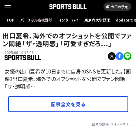
今日の予定
TOP
バーチャル高校野球
インターハイ
東京六大学野球
dodaSPO
（新しいタブ
出口夏希、海外でのオフショットを公開でファ
ン悶絶「ザ・透明感」「可愛すぎだろ...」
2025.08.10 18:06
女優の出口夏希が10日までに自身のSNSを更新した。【画
像】出口夏希、海外でのオフショットを公開でファン悶絶
「ザ・透明感…
記事全文を見る
話題の投稿
ライフスタイル