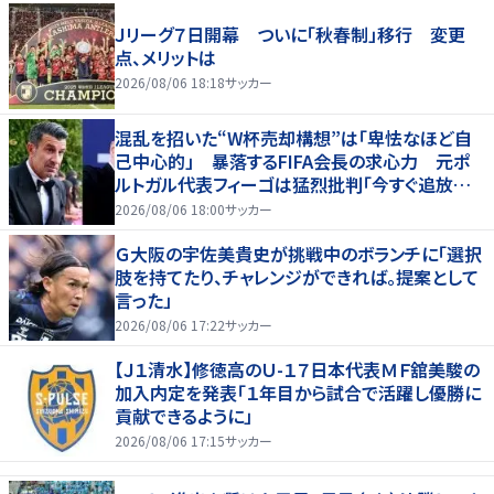
Ｊリーグ７日開幕 ついに「秋春制」移行 変更
点、メリットは
2026/08/06 18:18
サッカー
混乱を招いた“W杯売却構想”は「卑怯なほど自
己中心的」 暴落するFIFA会長の求心力 元ポ
ルトガル代表フィーゴは猛烈批判「今すぐ追放す
べきだ」
2026/08/06 18:00
サッカー
Ｇ大阪の宇佐美貴史が挑戦中のボランチに「選択
肢を持てたり、チャレンジができれば。提案として
言った」
2026/08/06 17:22
サッカー
【Ｊ１清水】修徳高のＵ-１７日本代表ＭＦ舘美駿の
加入内定を発表「１年目から試合で活躍し優勝に
貢献できるように」
2026/08/06 17:15
サッカー