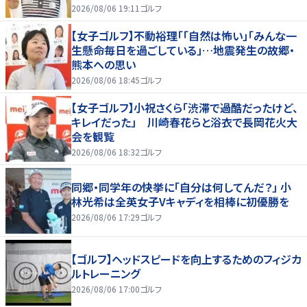
2026/08/06 19:11
ゴルフ
【女子ゴルフ】不動裕理「「自然は怖い」「みんな一
生懸命毎日を過ごしている」…地震発生の故郷・
熊本への思い
2026/08/06 18:45
ゴルフ
【女子ゴルフ】小祝さくら「渋滞で過酷だったけど、
キレイだった」 川崎春花らと浴衣で長岡花火大
会を観覧
2026/08/06 18:32
ゴルフ
同郷・同学年の快挙に「自分は何してんだ？」 小
林光希は全英女子Vキャディを相棒に初優勝を
2026/08/06 17:29
ゴルフ
【ゴルフ】ヘッドスピードを向上するためのフィジカ
ルトレーニング
2026/08/06 17:00
ゴルフ