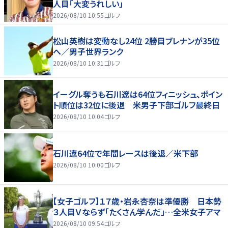
人目「大変うれしい」
2026/08/10 10:55
ゴルフ
松山英樹は変動なし24位 2勝目ブレナンが35位
へ／男子世界ランク
2026/08/10 10:31
ゴルフ
イーグル奪うも石川遼は64位フィニッシュ、ポイン
ト順位は32位に後退 米男子下部ゴルフ最終日
2026/08/10 10:04
ゴルフ
石川遼64位で年間レースは後退／米下部
2026/08/10 10:00
ゴルフ
【女子ゴルフ】１７歳・岩永杏奈は準優勝 日本勢
３人目Ｖならず「たくさん学んだ」…全米女子アマ
2026/08/10 09:54
ゴルフ