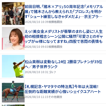
前田日明、「猪木×アリ」５０周年記念「メモリアル
展」で猪木さんから教えられた「プロレス」を明か
す「シュート練習しなきゃダメだよ」…京王プラザ
ホテルで３１日まで
2026/08/10 10:39
相撲格闘技
えっ！美女金メダリストが衝撃のまわし姿に！人生
初の相撲稽古シーン公開に騒然「可愛さとのギャ
ップがｗ様になってますね」四股で苦悶の表情も
2026/08/10 09:03
相撲格闘技
松山英樹は変動なし24位 2勝目ブレナンが35位
へ／男子世界ランク
2026/08/10 10:31
ゴルフ
【札幌記念・ヤマタケの特注馬】今年は大混戦！
圧倒的な距離実績が心強いシェイクユアハート
2026/08/10 11:15
その他競技