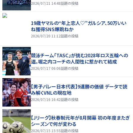
2026/07/21 14:48
話題の投稿
19歳ヤマルの“年上恋人♡”ガルシア、50万いい
ね獲得SNS爆跳ねか
2026/07/20 11:12
話題の投稿
競泳チーム「TASC」が挑む2028年ロス五輪への
道。堀之内コーチの人間性に惹かれて結成
2026/07/17 06:06
話題の投稿
【男子バレー日本代表】9連勝の価値 データで読
み解くVNLの現在地
2026/07/16 16:42
話題の投稿
【Jリーグ】秋春制元年が8月開幕 初の年度またぎ
シーズンで何が変わる
2026/07/15 15:55
話題の投稿