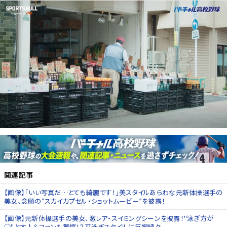
関連記事
【画像】「いい写真だ…とても綺麗です！」美スタイルあらわな元新体操選手の
美女、念願の”スカイカプセル・ショットムービー”を披露！
【画像】元新体操選手の美女、激レア・スイミングシーンを披露！"泳ぎ方が
◯"と本人＆ファンも驚愕！？平泳ぎスタイルに反響続々