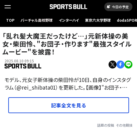
今日の予定
TOP
バーチャル高校野球
インターハイ
東京六大学野球
dodaSPO
（新しいタブ
「乱れ髪大魔王だったけど…」元新体操の美
女・柴田怜、"お団子・作ります"最強スタイル
ムービー"を披露！
2025.08.10 09:15
モデル、元女子新体操の柴田怜が10日、自身のインスタグ
ラム（@rei_shibata01）を更新した。【画像】"お団子・…
記事全文を見る
話題の投稿
その他競技