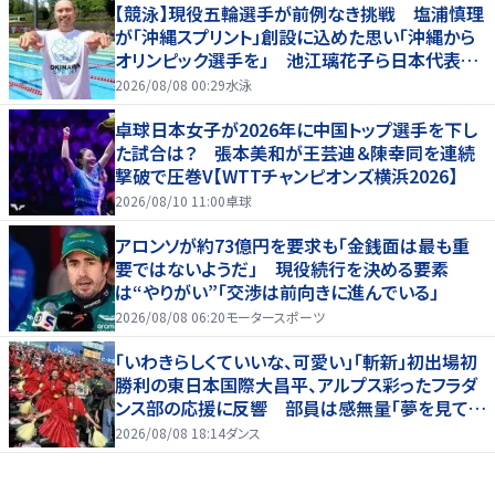
【競泳】現役五輪選手が前例なき挑戦 塩浦慎理
が「沖縄スプリント」創設に込めた思い「沖縄から
オリンピック選手を」 池江璃花子ら日本代表も
参戦
2026/08/08 00:29
水泳
卓球日本女子が2026年に中国トップ選手を下し
た試合は？ 張本美和が王芸迪＆陳幸同を連続
撃破で圧巻V【WTTチャンピオンズ横浜2026】
2026/08/10 11:00
卓球
アロンソが約73億円を要求も「金銭面は最も重
要ではないようだ」 現役続行を決める要素
は“やりがい”「交渉は前向きに進んでいる」
2026/08/08 06:20
モータースポーツ
「いわきらしくていいな、可愛い」「斬新」初出場初
勝利の東日本国際大昌平、アルプス彩ったフラダ
ンス部の応援に反響 部員は感無量「夢を見てい
るよう」
2026/08/08 18:14
ダンス