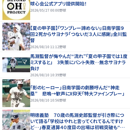
球心会公式アプリ提供開始！
2026/05/27 00:00
野球
【夏の甲子園】「ワンプレー諦めない」日南学園９
回２死からサヨナラ「つないだ３人に感謝」金川監
督
2026/08/10 11:12
野球
馬淵監督が悔やんだ“流れ”「夏の甲子園では1度
ミスすると」 3失策にバント失敗…無念サヨナラ
負け
2026/08/10 10:39
野球
「影のヒーロー」日南学園の劇勝呼んだ“神走
塁” 悲鳴→歓声にX仰天「特大ファインプレー」
2026/08/10 10:56
野球
明徳義塾 ７０歳の馬淵史郎監督が引き際につ
いて語る「学校はやれと言ってくれてるんですけ
ど…」春夏通算４０度目の出場は初戦突破も“馬