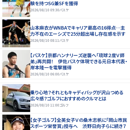
験を持つSG兼SFを獲得
2026/08/10 09:30
バスケ
山本麻衣がWNBAでキャリア最高の16得点…主
力不在のエーシズで25分超出場し存在感を示す
2026/08/10 08:11
バスケ
【バスケ】京都ハンナリーズ逆襲へ「琉球２度Ｖ師
弟」再共闘！ 伊佐バスケ体現できる元日本代表・
岸本隆一を電撃獲得
2026/08/10 06:00
バスケ
乗り心地？それともキャディバッグが沢山つめる
広々感？ゴルフにおすすめのクルマとは
2026/08/10 11:00
ゴルフ
【女子ゴルフ】全英女子Ｖの桑木志帆に「岡山市民
スポーツ栄誉賞」授与へ 渋野日向子らに続き７