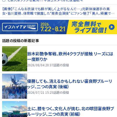
【画像】「こんなお衣装でも脚が美しく上がるなんて…」元新体操選手の美
女・皆川夏穂、体育館で披露した”発表会演技”にファン魅了「美人、綺麗です
ね」
話題の投稿
の新着記事
鈴木彩艶争奪戦、欧州4クラブが接触 リーズには
一度断りか
2026/08/04 20:37
話題の投稿
優勝しても、消えるかもしれない――富良野ブルーリ
ッジ、二つの真実（後編）
2026/07/21 15:25
話題の投稿
土に、膝をつく。文化人が挑む、北の球団――富良野ブ
ルーリッジ、二つの真実（前編）