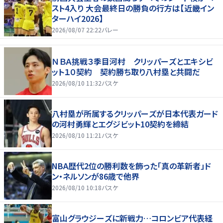
スト4入り 大会最終日の勝負の行方は【近畿イン
ターハイ2026】
2026/08/07 22:22
バレー
ＮＢＡ挑戦３季目河村 クリッパーズとエキシビ
ット１０契約 契約勝ち取り八村塁と共闘だ
2026/08/10 11:32
バスケ
八村塁が所属するクリッパーズが日本代表ガード
の河村勇輝とエグジビット10契約を締結
2026/08/10 11:21
バスケ
NBA歴代2位の勝利数を飾った「真の革新者」ド
ン・ネルソンが86歳で他界
2026/08/10 10:18
バスケ
富山グラウジーズに新戦力…コロンビア代表経