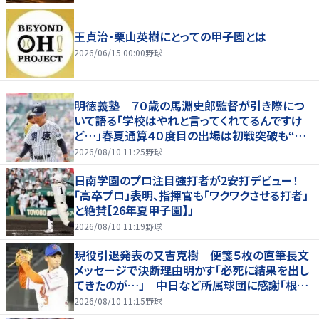
王貞治・栗山英樹にとっての甲子園とは
2026/06/15 00:00
野球
明徳義塾 ７０歳の馬淵史郎監督が引き際につ
いて語る「学校はやれと言ってくれてるんですけ
ど…」春夏通算４０度目の出場は初戦突破も“馬
淵節”炸裂
2026/08/10 11:25
野球
日南学園のプロ注目強打者が2安打デビュー！
「高卒プロ」表明、指揮官も「ワクワクさせる打者」
と絶賛【26年夏甲子園】」
2026/08/10 11:19
野球
現役引退発表の又吉克樹 便箋５枚の直筆長文
メッセージで決断理由明かす「必死に結果を出し
てきたのが…」 中日など所属球団に感謝「根気
強く指導してもらった」
2026/08/10 11:15
野球