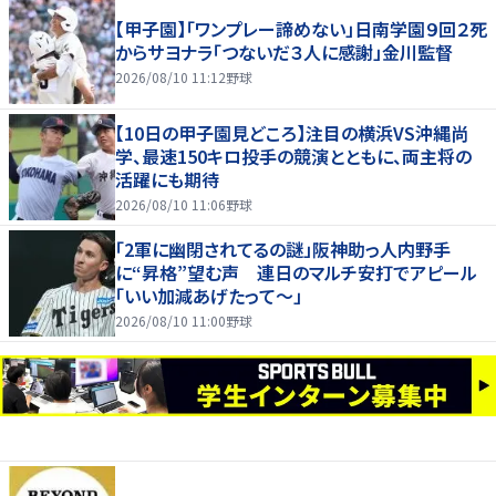
【甲子園】「ワンプレー諦めない」日南学園９回２死
からサヨナラ「つないだ３人に感謝」金川監督
2026/08/10 11:12
野球
【10日の甲子園見どころ】注目の横浜VS沖縄尚
学、最速150キロ投手の競演とともに、両主将の
活躍にも期待
2026/08/10 11:06
野球
「2軍に幽閉されてるの謎」阪神助っ人内野手
に“昇格”望む声 連日のマルチ安打でアピール
「いい加減あげたって〜」
2026/08/10 11:00
野球