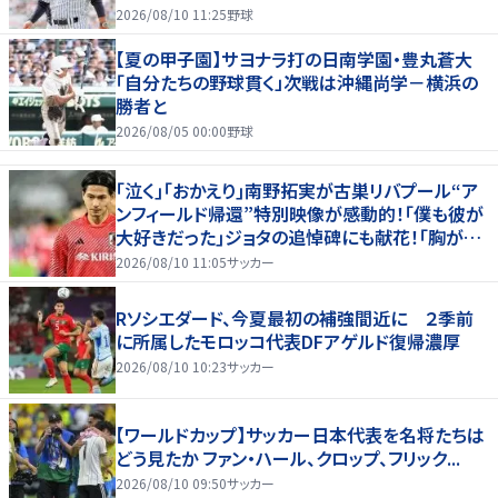
淵節”炸裂
2026/08/10 11:25
野球
【夏の甲子園】サヨナラ打の日南学園・豊丸蒼大
「自分たちの野球貫く」次戦は沖縄尚学－横浜の
勝者と
2026/08/05 00:00
野球
｢泣く｣｢おかえり｣南野拓実が古巣リバプール“ア
ンフィールド帰還”特別映像が感動的！｢僕も彼が
大好きだった｣ジョタの追悼碑にも献花！｢胸が熱
くなります…｣
2026/08/10 11:05
サッカー
Rソシエダード、今夏最初の補強間近に ２季前
に所属したモロッコ代表DFアゲルド復帰濃厚
2026/08/10 10:23
サッカー
【ワールドカップ】サッカー日本代表を名将たちは
どう見たか ファン・ハール、クロップ、フリック...
2026/08/10 09:50
サッカー