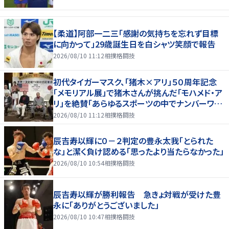
【柔道】阿部一二三「感謝の気持ちを忘れず目標
に向かって」29歳誕生日を白シャツ笑顔で報告
2026/08/10 11:12
相撲格闘技
初代タイガーマスク、「猪木×アリ」５０周年記念
「メモリアル展」で猪木さんが挑んだ「モハメド・ア
リ」を絶賛「あらゆるスポーツの中でナンバーワン
の存在」
2026/08/10 11:12
相撲格闘技
辰吉寿以輝に０－２判定の豊永太我「とられた
な」と潔く負け認める「思ったより当たらなかった」
2026/08/10 10:54
相撲格闘技
辰吉寿以輝が勝利報告 急きょ対戦が受けた豊
永に「ありがとうございました」
2026/08/10 10:47
相撲格闘技