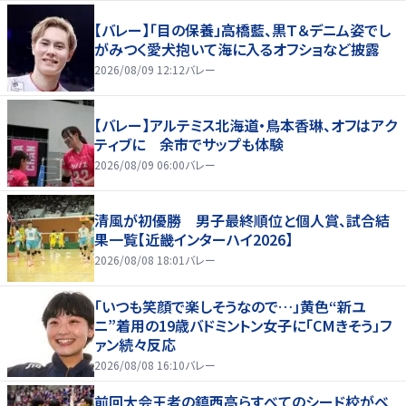
【バレー】「目の保養」高橋藍、黒Ｔ＆デニム姿でし
がみつく愛犬抱いて海に入るオフショなど披露
2026/08/09 12:12
バレー
【バレー】アルテミス北海道・鳥本香琳、オフはアク
ティブに 余市でサップも体験
2026/08/09 06:00
バレー
清風が初優勝 男子最終順位と個人賞、試合結
果一覧【近畿インターハイ2026】
2026/08/08 18:01
バレー
「いつも笑顔で楽しそうなので…」黄色“新ユ
ニ”着用の19歳バドミントン女子に「CMきそう」フ
ァン続々反応
2026/08/08 16:10
バレー
前回大会王者の鎮西高らすべてのシード校がベ