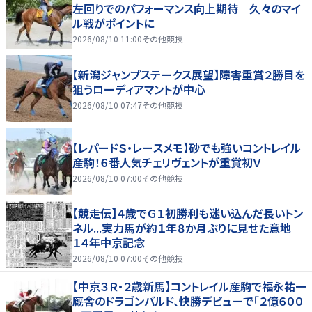
左回りでのパフォーマンス向上期待 久々のマイ
ル戦がポイントに
2026/08/10 11:00
その他競技
【新潟ジャンプステークス展望】障害重賞２勝目を
狙うローディアマントが中心
2026/08/10 07:47
その他競技
【レパードＳ・レースメモ】砂でも強いコントレイル
産駒！６番人気チェリヴェントが重賞初Ｖ
2026/08/10 07:00
その他競技
【競走伝】４歳でＧ１初勝利も迷い込んだ長いトン
ネル...実力馬が約１年８か月ぶりに見せた意地
１４年中京記念
2026/08/10 07:00
その他競技
【中京３Ｒ・２歳新馬】コントレイル産駒で福永祐一
厩舎のドラゴンバルド、快勝デビューで「２億６００