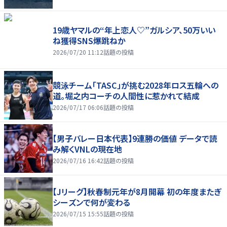
19歳ヤマルの“年上恋人♡”ガルシア、50万いい
ね獲得SNS爆跳ねか
2026/07/20 11:12
話題の投稿
競泳チーム「TASC」が挑む2028年ロス五輪への
道。堀之内コーチの人間性に惹かれて結成
2026/07/17 06:06
話題の投稿
【男子バレー日本代表】9連勝の価値 データで読
み解くVNLの現在地
2026/07/16 16:42
話題の投稿
【Jリーグ】秋春制元年が8月開幕 初の年度またぎ
シーズンで何が変わる
2026/07/15 15:55
話題の投稿