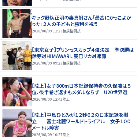
キック野杁正明の妻真帆さん「最高にかっこよか
った」２人の子どもと勝利を祝う
2026/08/09 12:23
相撲格闘技
【東京女子】プリンセスカップ４強決定 準決勝は
鈴芽対HIMAWARI、辰巳リカ対凍雅
2026/08/09 09:23
相撲格闘技
【陸上】女子800m日本記録保持者の久保凛は５
位、後半巻き返すもメダルならず U20世界選
2026/08/09 12:41
陸上
【陸上】中島ひとみが１２秒６２の日本記録を樹
立 富士北麓ワールドトライアル 女子１００
メートル障害
2026/08/09 10:27
陸上