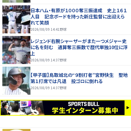
日本ハム・有原が１０００奪三振達成 史上１６１
人目 記念ボードを持った新庄監督に出迎えら
れて笑顔
2026/08/09 14:41
野球
レジェンド右腕シャーザーがまた一つメジャー史
に名を刻む 通算奪三振数で歴代単独10位に浮
上
2026/08/09 14:37
野球
【甲子園】鳥取城北の“９割打者”宮野快生 聖地
第１打席では凡退 投ゴロに倒れる
2026/08/09 14:37
野球