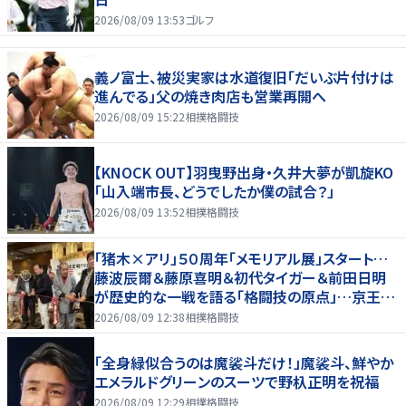
2026/08/09 13:53
ゴルフ
義ノ富士、被災実家は水道復旧「だいぶ片付けは
進んでる」父の焼き肉店も営業再開へ
2026/08/09 15:22
相撲格闘技
【KNOCK OUT】羽曳野出身・久井大夢が凱旋KO
「山入端市長、どうでしたか僕の試合？」
2026/08/09 13:52
相撲格闘技
「猪木×アリ」５０周年「メモリアル展」スタート…
藤波辰爾＆藤原喜明＆初代タイガー＆前田日明
が歴史的な一戦を語る「格闘技の原点」…京王プ
ラザホテルで３１日まで
2026/08/09 12:38
相撲格闘技
「全身緑似合うのは魔裟斗だけ！」魔裟斗、鮮やか
エメラルドグリーンのスーツで野杁正明を祝福
2026/08/09 12:29
相撲格闘技