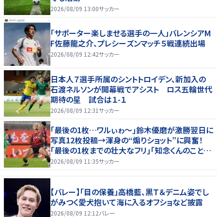
2026/08/09 13:00
サッカー
「サポーター楽しませる選手の一人」バレンシアM
F佐藤龍之介、プレシーズンマッチ５戦連続出場
2026/08/09 12:42
サッカー
日本人７選手所属のシントトロイデン、新加入の
石渡ネルソンが開幕戦でアシスト ロス五輪世代
期待の星 試合は１-１
2026/08/09 12:31
サッカー
｢最後の1枚…ワルぃゎ〜｣鈴木優磨が激勝翌日に
写真12枚投稿→渾身の“煽りショット”に興奮！
｢最後の1枚までの壮大なフリ｣｢知念くんのことど
んだけ好きなんよｗ｣
2026/08/09 11:35
サッカー
【バレー】「目の保養」高橋藍、黒Ｔ＆デニム姿でし
がみつく愛犬抱いて海に入るオフショなど披露
2026/08/09 12:12
バレー