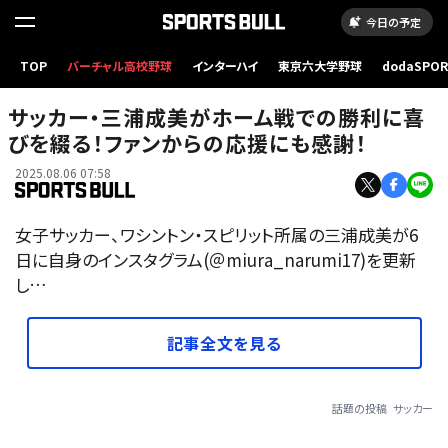
今日の予定
TOP
バーチャル高校野球
インターハイ
東京六大学野球
dodaSPO
（新しいタブ
サッカー・三浦成美がホーム戦での勝利に喜
びを綴る！ファンからの応援にも感謝！
2025.08.06 07:58
女子サッカー、ワシントン・スピリット所属の三浦成美が6
日に自身のインスタグラム(＠miura_narumi17)を更新
し…
記事全文を見る
話題の投稿
サッカー