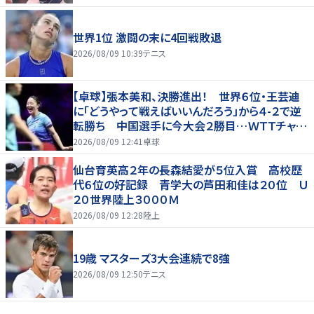
世界1位 激闘の末に4回戦敗退
2026/08/09 10:39
テニス
【卓球】張本美和、決勝進出！ 世界６位・王芸迪
に「どうやって戦えばいいんだろう」から４-２で逆
転勝ち 中国選手に今大会２勝目…ＷＴＴチャン
ピオンズ横浜
2026/08/09 12:41
卓球
仙台育英高２年の長森結愛が５位入賞 高校歴
代６位の好記録 青学大の芦田和佳は２０位 Ｕ
２０世界陸上３０００Ｍ
2026/08/09 12:28
陸上
19歳 マスターズ3大会連続で8強
2026/08/09 12:50
テニス