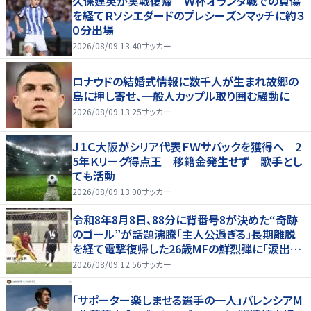
久保建英が実戦復帰 Ｗ杯オランダ戦での負傷
を経てＲソシエダードのプレシーズンマッチに約３
０分出場
2026/08/09 13:40
サッカー
ロナウドの結婚式情報に数千人が生まれ故郷の
島に押し寄せ、一般人カップル取り囲む騒動に
2026/08/09 13:25
サッカー
Ｊ１Ｃ大阪がシリア代表ＦＷサバックを獲得へ 2
5年Ｋリーグ得点王 移籍金発生せず 歌手とし
ても活動
2026/08/09 13:00
サッカー
令和8年8月8日、88分に背番号8が決めた“奇跡
のゴール”が話題沸騰「主人公過ぎる」長期離脱
を経て電撃復帰した26歳MFの鮮烈弾に「涙出て
きた」
2026/08/09 12:56
サッカー
「サポーター楽しませる選手の一人」バレンシアM