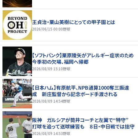
王貞治・栗山英樹にとっての甲子園とは
2026/06/15 00:00
野球
【ソフトバンク】栗原陵矢がアレルギー症状のため
今季初の欠場、福岡へ帰郷
2026/08/09 15:10
野球
【日本ハム】有原航平、NPB通算1000奪三振達
成 新庄監督から記念ボード手渡される
2026/08/09 14:54
野球
阪神 ガルシアが筒井コーチと左翼で“特守”
打球を追って送球練習も ８日・中日戦では拙守
2026/08/09 14:53
野球