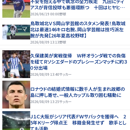
不安を抱える中で執念の全力疾走 九回にディ
アスが背信投球も悪循環断つ 十回はヒヤヒヤ
もリード守る
2026/06/19 00:00
野球
鳥取城北ＶＳ岡山学芸館のスタメン発表！鳥取城
北は最速146キロ右腕、岡山学芸館は技巧派左
腕が先発【26年夏高校野球】
2026/08/09 13:13
野球
久保建英が実戦復帰 Ｗ杯オランダ戦での負傷
を経てＲソシエダードのプレシーズンマッチに約３
０分出場
2026/08/09 13:40
サッカー
ロナウドの結婚式情報に数千人が生まれ故郷の
島に押し寄せ、一般人カップル取り囲む騒動に
2026/08/09 13:25
サッカー
Ｊ１Ｃ大阪がシリア代表ＦＷサバックを獲得へ 2
5年Ｋリーグ得点王 移籍金発生せず 歌手とし
ても活動