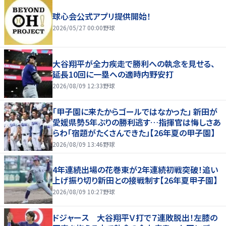
球心会公式アプリ提供開始！
2026/05/27 00:00
野球
大谷翔平が全力疾走で勝利への執念を見せる、
延長10回に一塁への適時内野安打
2026/08/09 12:33
野球
「甲子園に来たからゴールではなかった」 新田が
愛媛県勢5年ぶりの勝利逃す…指揮官は悔しさあ
らわ「宿題がたくさんできた」【26年夏の甲子園】
2026/08/09 13:46
野球
4年連続出場の花巻東が2年連続初戦突破！追い
上げ振り切り新田との接戦制す【26年夏甲子園】
2026/08/09 10:27
野球
ドジャース 大谷翔平Ｖ打で７連敗脱出！左膝の