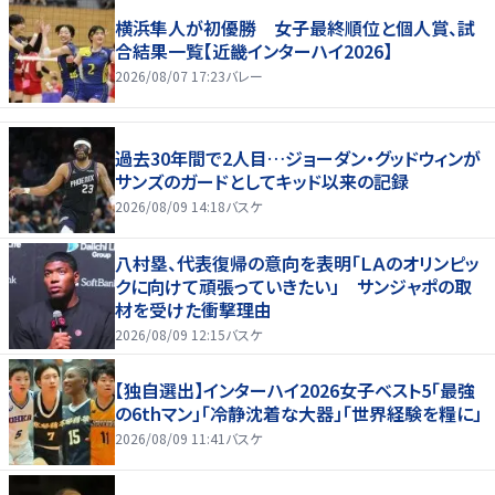
横浜隼人が初優勝 女子最終順位と個人賞、試
合結果一覧【近畿インターハイ2026】
2026/08/07 17:23
バレー
過去30年間で2人目…ジョーダン・グッドウィンが
サンズのガードとしてキッド以来の記録
2026/08/09 14:18
バスケ
八村塁、代表復帰の意向を表明「ＬＡのオリンピッ
クに向けて頑張っていきたい」 サンジャポの取
材を受けた衝撃理由
2026/08/09 12:15
バスケ
【独自選出】インターハイ2026女子ベスト5「最強
の6thマン」「冷静沈着な大器」「世界経験を糧に」
2026/08/09 11:41
バスケ