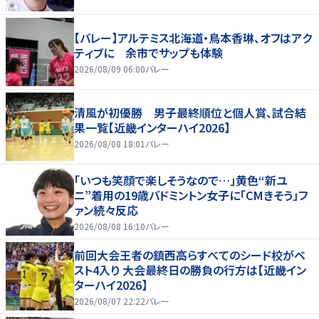
【バレー】アルテミス北海道・鳥本香琳、オフはアク
ティブに 余市でサップも体験
2026/08/09 06:00
バレー
清風が初優勝 男子最終順位と個人賞、試合結
果一覧【近畿インターハイ2026】
2026/08/08 18:01
バレー
「いつも笑顔で楽しそうなので…」黄色“新ユ
ニ”着用の19歳バドミントン女子に「CMきそう」フ
ァン続々反応
2026/08/08 16:10
バレー
前回大会王者の鎮西高らすべてのシード校がベ
スト4入り 大会最終日の勝負の行方は【近畿イン
ターハイ2026】
2026/08/07 22:22
バレー