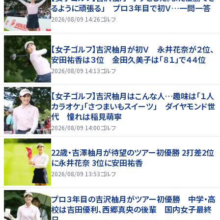
るように頑張る」 プロ３年目で初Ｖ…一問一答
2026/08/09 14:26
ゴルフ
【女子ゴルフ】吉沢柚月が初Ｖ 永井花奈が２位、
安田祐香は３位 金田久美子は「８１」で４４位
2026/08/09 14:13
ゴルフ
【女子ゴルフ】吉沢柚月はこんな人…趣味は「１人
カラオケ」「さつまいもスイーツ」 ダイヤモンド世
代 憧れは稲見萌寧
2026/08/09 14:00
ゴルフ
22歳・吉澤柚月が待望のツアー初優勝 2打差2位
に永井花奈 3位に安田祐香
2026/08/09 13:53
ゴルフ
プロ３年目の吉沢柚月がツアー初優勝 中学・高
校は吉田優利、西郷真央の後輩 国内女子最終
日