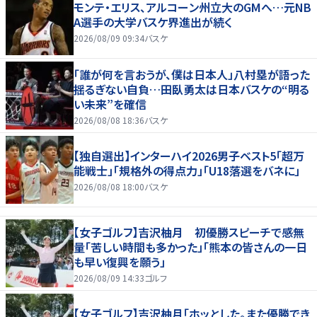
モンテ・エリス、アルコーン州立大のGMへ…元NB
A選手の大学バスケ界進出が続く
2026/08/09 09:34
バスケ
「誰が何を言おうが、僕は日本人」八村塁が語った
揺るぎない自負…田臥勇太は日本バスケの“明る
い未来”を確信
2026/08/08 18:36
バスケ
【独自選出】インターハイ2026男子ベスト5「超万
能戦士」「規格外の得点力」「U18落選をバネに」
2026/08/08 18:00
バスケ
【女子ゴルフ】吉沢柚月 初優勝スピーチで感無
量「苦しい時間も多かった」「熊本の皆さんの一日
も早い復興を願う」
2026/08/09 14:33
ゴルフ
【女子ゴルフ】吉沢柚月「ホッとした。また優勝でき