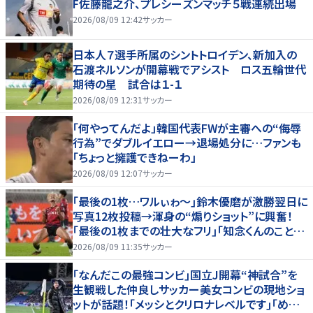
F佐藤龍之介、プレシーズンマッチ５戦連続出場
2026/08/09 12:42
サッカー
日本人７選手所属のシントトロイデン、新加入の
石渡ネルソンが開幕戦でアシスト ロス五輪世代
期待の星 試合は１-１
2026/08/09 12:31
サッカー
「何やってんだよ」韓国代表FWが主審への“侮辱
行為”でダブルイエロー→退場処分に…ファンも
「ちょっと擁護できねーわ」
2026/08/09 12:07
サッカー
｢最後の1枚…ワルぃゎ〜｣鈴木優磨が激勝翌日に
写真12枚投稿→渾身の“煽りショット”に興奮！
｢最後の1枚までの壮大なフリ｣｢知念くんのことど
んだけ好きなんよｗ｣
2026/08/09 11:35
サッカー
｢なんだこの最強コンビ｣国立J開幕“神試合”を
生観戦した仲良しサッカー美女コンビの現地ショ
ットが話題！｢メッシとクリロナレベルです｣｢めちゃ