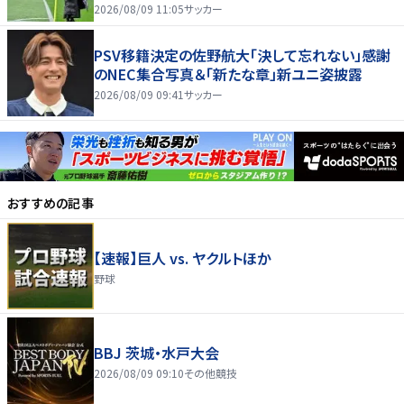
くちゃ可愛い｣
2026/08/09 11:05
サッカー
PSV移籍決定の佐野航大「決して忘れない」感謝
のNEC集合写真＆「新たな章」新ユニ姿披露
2026/08/09 09:41
サッカー
おすすめの記事
【速報】巨人 vs. ヤクルトほか
野球
BBJ 茨城・水戸大会
2026/08/09 09:10
その他競技