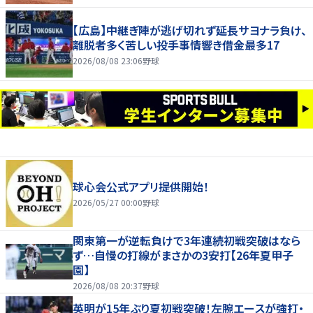
【広島】中継ぎ陣が逃げ切れず延長サヨナラ負け、
離脱者多く苦しい投手事情響き借金最多17
2026/08/08 23:06
野球
球心会公式アプリ提供開始！
2026/05/27 00:00
野球
関東第一が逆転負けで3年連続初戦突破はなら
ず…自慢の打線がまさかの3安打【26年夏甲子
園】
2026/08/08 20:37
野球
英明が15年ぶり夏初戦突破！左腕エースが強打・