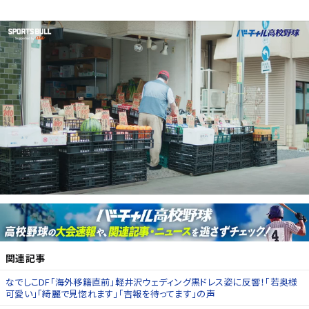
関連記事
なでしこDF｢海外移籍直前｣軽井沢ウェディング黒ドレス姿に反響！｢若奥様
可愛い｣｢綺麗で見惚れます｣｢吉報を待ってます｣の声