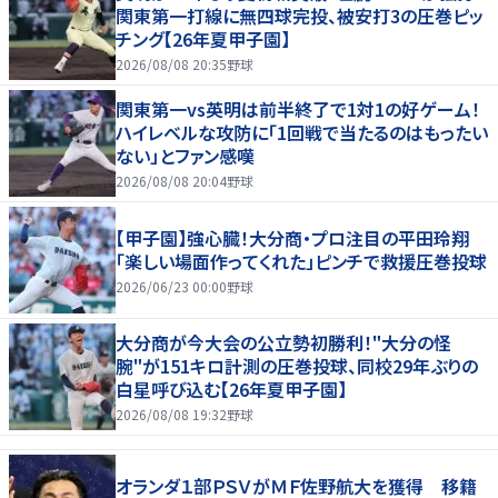
関東第一打線に無四球完投、被安打3の圧巻ピッ
チング【26年夏甲子園】
2026/08/08 20:35
野球
関東第一vs英明は前半終了で1対1の好ゲーム！
ハイレベルな攻防に「1回戦で当たるのはもったい
ない」とファン感嘆
2026/08/08 20:04
野球
【甲子園】強心臓！大分商・プロ注目の平田玲翔
「楽しい場面作ってくれた」ピンチで救援圧巻投球
2026/06/23 00:00
野球
大分商が今大会の公立勢初勝利！"大分の怪
腕"が151キロ計測の圧巻投球、同校29年ぶりの
白星呼び込む【26年夏甲子園】
2026/08/08 19:32
野球
オランダ１部ＰＳＶがＭＦ佐野航大を獲得 移籍