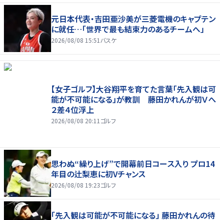
元日本代表・吉田亜沙美が三菱電機のキャプテン
に就任…「世界で最も結束力のあるチームへ」
2026/08/08 15:51
バスケ
【女子ゴルフ】大谷翔平を育てた言葉「先入観は可
能が不可能になる」が教訓 藤田かれんが初Ｖへ
２差４位浮上
2026/08/08 20:11
ゴルフ
思わぬ“繰り上げ”で開幕前日コース入り プロ14
年目の辻梨恵に初Vチャンス
2026/08/08 19:23
ゴルフ
「先入観は可能が不可能になる」 藤田かれんの待