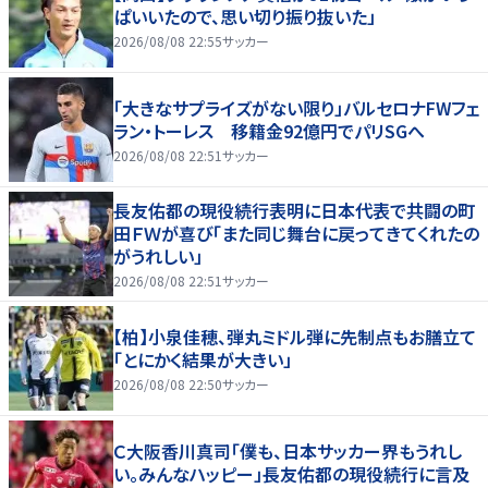
ぱいいたので、思い切り振り抜いた」
2026/08/08 22:55
サッカー
「大きなサプライズがない限り」バルセロナFWフェ
ラン・トーレス 移籍金92億円でパリSGへ
2026/08/08 22:51
サッカー
長友佑都の現役続行表明に日本代表で共闘の町
田ＦＷが喜び「また同じ舞台に戻ってきてくれたの
がうれしい」
2026/08/08 22:51
サッカー
【柏】小泉佳穂、弾丸ミドル弾に先制点もお膳立て
「とにかく結果が大きい」
2026/08/08 22:50
サッカー
Ｃ大阪香川真司「僕も、日本サッカー界もうれし
い。みんなハッピー」長友佑都の現役続行に言及