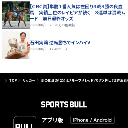
【ＣＢＣ賞】単勝１番人気は左回り３戦３勝の良血
馬 実績上位のレイピアが続く ３連単は混戦ム
ード 前日最終オッズ
2026/08/08 20:20
その他競技
石田実莉 逆転勝ちでインハイV
2026/08/08 17:40
テニス
TOP
サッカー
氷の化身の｢2発｣と｢ループ｣｢レッド｣でダメ押し！世界王者
アプリ版