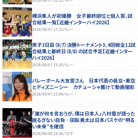
横浜隼人が初優勝 女子最終順位と個人賞、試
合結果一覧【近畿インターハイ2026】
2026/08/07 17:23
バレー
男子3日目（8/7）決勝トーナメント3、4回戦全12試
合結果と最終日（8/8）の試合予定【近畿インター
ハイ2026】
2026/08/07 15:25
バレー
バレーボール大友愛さん 日本代表の長女・美空
とディズニーシー カチューシャ着けて動画撮影
2026/08/07 15:08
バレー
「誰が何を言おうが、僕は日本人」八村塁が語った
揺るぎない自負…田臥勇太は日本バスケの“明る
い未来”を確信
2026/08/08 18:36
バスケ