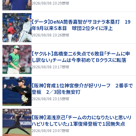
2026/08/08 23:29
野球
【データ】DeNA筒香嘉智がサヨナラ本塁打 19
年9月以来５本目 球団２位タイに浮上
2026/08/08 23:26
野球
【ヤクルト】高橋奎二６失点で６敗目「チームに申
し訳ない」チームは今季初めてＢクラスに転落
2026/08/08 23:17
野球
【阪神】育成１位神宮僚介が好リリーフ ２番手で
登板 2／3回を無安打
2026/08/08 23:15
野球
【阪神】湯浅京己「チームの力になりたいと思いリ
ハビリをしていた」１軍復帰登板で１回無失点
2026/08/08 23:07
野球