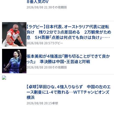
８番人気のＶ
2026/08/08 21:38
その他競技
【ラグビー】日本代表、オーストラリア代表に逆転
負け 残り２分で３点差詰める ２万観衆がため
息 ＳＨ斎藤「点差は何点でも負けは負け」…前
半にＳＯ伊藤龍が先制トライ、３２ー３５で惜敗
2026/08/08 20:57
ラグビー
張本美和が４強進出「勝ち切ることができて良か
った」 準決勝は中国・王芸迪と対戦
2026/08/08 20:08
その他競技
【卓球】早田ひな、４強入りならず 中国の左のエ
ース蒯曼に１-４で敗れる…ＷＴＴチャンピオンズ
横浜
2026/08/08 20:15
卓球