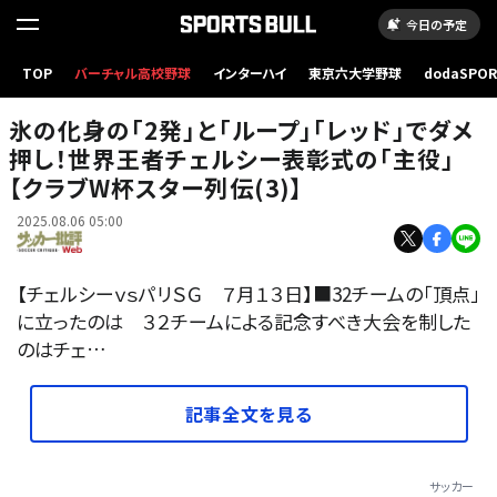
今日の予定
欧州王者パリSGを破って、チェルシーが世界王者に！【チェルシーvsパリSG】(20250713)撮影
TOP
バーチャル高校野球
インターハイ
東京六大学野球
dodaSPO
／原悦生(Sony α１使用)
（新しいタブ
氷の化身の｢2発｣と｢ループ｣｢レッド｣でダメ
押し！世界王者チェルシー表彰式の｢主役｣
【クラブW杯スター列伝(3)】
2025.08.06 05:00
【チェルシーｖｓパリＳＧ ７月１３日】■32チームの「頂点」
に立ったのは ３２チームによる記念すべき大会を制した
のはチェ…
記事全文を見る
サッカー