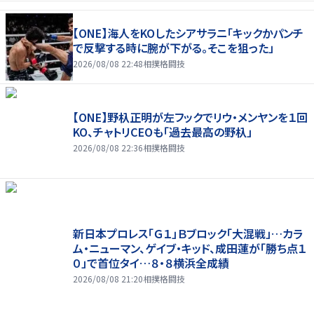
【ONE】海人をKOしたシアサラニ「キックかパンチ
で反撃する時に腕が下がる。そこを狙った」
2026/08/08 22:48
相撲格闘技
【ONE】野杁正明が左フックでリウ・メンヤンを１回
KO、チャトリCEOも「過去最高の野杁」
2026/08/08 22:36
相撲格闘技
新日本プロレス「Ｇ１」Ｂブロック「大混戦」…カラ
ム・ニューマン、ゲイブ・キッド、成田蓮が「勝ち点１
０」で首位タイ…８・８横浜全成績
2026/08/08 21:20
相撲格闘技