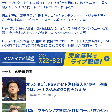
ザルツブルクに誕生した新・日本人トリオ｢完璧構図｣の爆イケ写真！ 拓夢＆
颯太＆アンリ｢3人同時にピッチに立ってくれ!!｣の声
日本代表MF南野拓実が“新生モナコ”でキャプテンマーク｢マジでモナ王や
ん｣大型補強の中で｢南野さんスゲー。ポグバいるやん｣の声
｢キャプテン翼やん‼︎｣同じ誕生日2人による“幻の必殺技”ツインシュートが話
題！｢それぞれがゴールへの執念｣｢めっちゃかっこいい｣の声
レジェンド大久保嘉人“通算105枚目”のイエローカードに｢大爆笑やわ｣！ 神
戸30周年記念マッチでの警告に｢これまでで一番優しいイエロー｣の声
サッカー
の新着記事
オランダ１部ＰＳＶがＭＦ佐野航大を獲得 移籍
金はボーナス込みの３０億円超えか
2026/08/08 23:08
サッカー
【岡山】ブラウンノア賢信がJ1初ゴール「敵がいっ