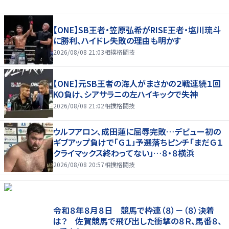
【ONE】SB王者・笠原弘希がRISE王者・塩川琉斗
に勝利、ハイドレ失敗の理由も明かす
2026/08/08 21:03
相撲格闘技
【ONE】元SB王者の海人がまさかの２戦連続１回
KO負け、シアサラニの左ハイキックで失神
2026/08/08 21:02
相撲格闘技
ウルフアロン、成田蓮に屈辱完敗…デビュー初の
ギブアップ負けで「Ｇ１」予選落ちピンチ「まだＧ１
クライマックス終わってない」…８・８横浜
2026/08/08 20:57
相撲格闘技
令和８年８月８日 競馬で枠連（８）－（８）決着
は？ 佐賀競馬で飛び出した衝撃の８Ｒ、馬番８、