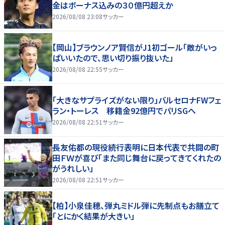
金はボーナス込みの３０億円超えか
2026/08/08 23:08
サッカー
【岡山】ブラウンノア賢信がJ1初ゴール「敵がいっ
ぱいいたので、思い切り振り抜いた」
2026/08/08 22:55
サッカー
「大きなサプライズがない限り」バルセロナFWフェ
ラン・トーレス 移籍金92億円でパリSGへ
2026/08/08 22:51
サッカー
長友佑都の現役続行表明に日本代表で共闘の町
田ＦＷが喜び「また同じ舞台に戻ってきてくれたの
がうれしい」
2026/08/08 22:51
サッカー
【柏】小泉佳穂、弾丸ミドル弾に先制点もお膳立て
「とにかく結果が大きい」