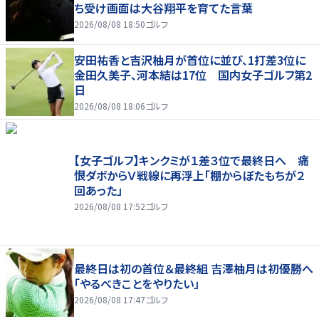
ち受け画面は大谷翔平を育てた言葉
2026/08/08 18:50
ゴルフ
安田祐香と吉沢柚月が首位に並び、1打差3位に
金田久美子、河本結は17位 国内女子ゴルフ第2
日
2026/08/08 18:06
ゴルフ
【女子ゴルフ】キンクミが１差３位で最終日へ 痛
恨ダボからＶ戦線に再浮上「棚からぼたもちが２
回あった」
2026/08/08 17:52
ゴルフ
最終日は初の首位＆最終組 吉澤柚月は初優勝へ
「やるべきことをやりたい」
2026/08/08 17:47
ゴルフ