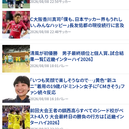
2026/08/08 22:50
サッカー
Ｃ大阪香川真司「僕も、日本サッカー界もうれし
い。みんなハッピー」長友佑都の現役続行に言及
2026/08/08 22:48
サッカー
清風が初優勝 男子最終順位と個人賞、試合結
果一覧【近畿インターハイ2026】
2026/08/08 18:01
バレー
「いつも笑顔で楽しそうなので…」黄色“新ユ
ニ”着用の19歳バドミントン女子に「CMきそう」フ
ァン続々反応
2026/08/08 16:10
バレー
前回大会王者の鎮西高らすべてのシード校がベ
スト4入り 大会最終日の勝負の行方は【近畿イン
ターハイ2026】
2026/08/07 22:22
バレー