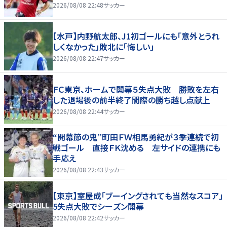
2026/08/08 22:48
サッカー
【水戸】内野航太郎、J1初ゴールにも「意外とうれ
しくなかった」敗北に「悔しい」
2026/08/08 22:47
サッカー
ＦＣ東京、ホームで開幕５失点大敗 勝敗を左右
した退場後の前半終了間際の勝ち越し点献上
2026/08/08 22:44
サッカー
“開幕節の鬼”町田ＦＷ相馬勇紀が３季連続で初
戦ゴール 直接ＦＫ沈める 左サイドの連携にも
手応え
2026/08/08 22:43
サッカー
【東京】室屋成「ブーイングされても当然なスコア」
5失点大敗でシーズン開幕
2026/08/08 22:42
サッカー