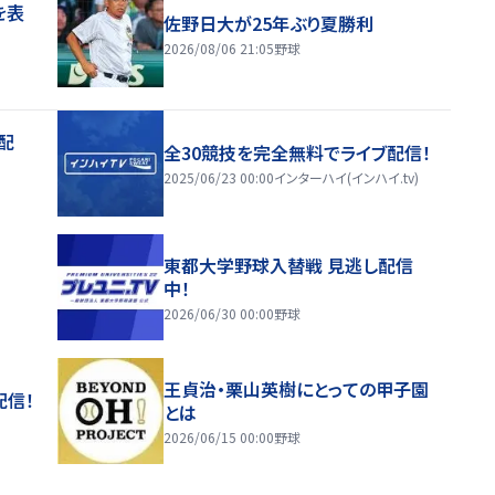
を表
佐野日大が25年ぶり夏勝利
2026/08/06 21:05
野球
配
全30競技を完全無料でライブ配信！
2025/06/23 00:00
インターハイ(インハイ.tv)
東都大学野球入替戦 見逃し配信
中！
2026/06/30 00:00
野球
王貞治・栗山英樹にとっての甲子園
配信！
とは
2026/06/15 00:00
野球