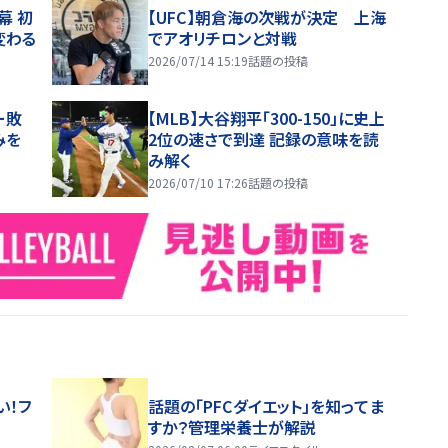
幕 初
【UFC】朝倉海の次戦が決定 上海
変わる
でアオリチロンと対戦
2026/07/14 15:19
話題の投稿
ー敗
【MLB】大谷翔平「300-150」に史上
みを
2位の速さで到達 記録の意味を読
み解く
2026/07/10 17:26
話題の投稿
い！フ
話題の「PFCダイエット」を知ってま
すか？管理栄養士が解説