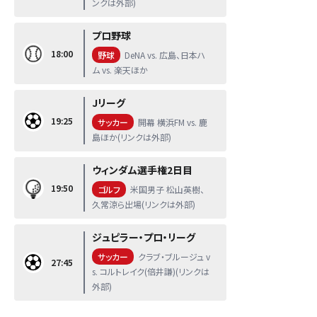
ンクは外部)
プロ野球
18:00
野球
DeNA vs. 広島、日本ハ
ム vs. 楽天ほか
Jリーグ
19:25
サッカー
開幕 横浜FM vs. 鹿
島ほか(リンクは外部)
ウィンダム選手権2日目
19:50
ゴルフ
米国男子 松山英樹、
久常涼ら出場(リンクは外部)
ジュピラー・プロ・リーグ
サッカー
クラブ・ブルージュ v
27:45
s. コルトレイク(倍井謙)(リンクは
外部)