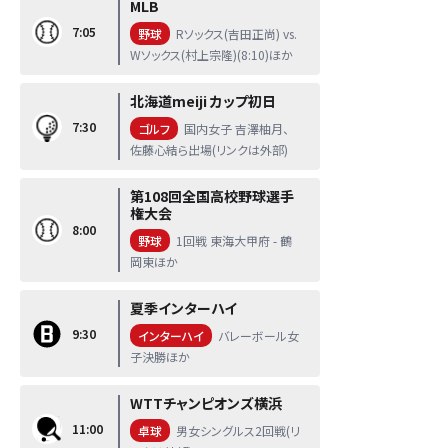
MLB
7:05
野球
Rソックス(吉田正尚) vs.
Wソックス(村上宗隆)(8:10)ほか
北海道meiji カップ初日
7:30
ゴルフ
国内女子 吉澤柚月、
佐藤心結ら出場(リンクは外部)
第108回全国高校野球選手
権大会
8:00
野球
1回戦 東海大甲府 - 鶴
岡東ほか
夏季インターハイ
9:30
インターハイ
バレーボール女
子決勝ほか
WTTチャンピオンズ横浜
11:00
卓球
男女シングルス2回戦(リ