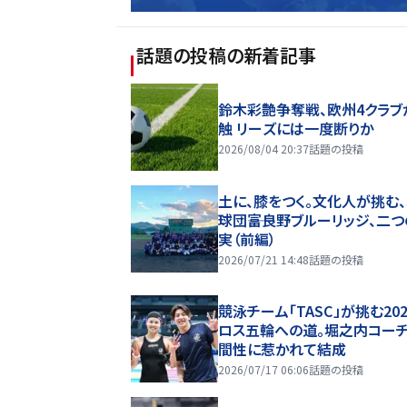
話題の投稿
の新着記事
鈴木彩艶争奪戦、欧州4クラブ
触 リーズには一度断りか
2026/08/04 20:37
話題の投稿
土に、膝をつく。文化人が挑む
球団――富良野ブルーリッジ、二
実（前編）
2026/07/21 14:48
話題の投稿
競泳チーム「TASC」が挑む20
ロス五輪への道。堀之内コー
間性に惹かれて結成
2026/07/17 06:06
話題の投稿