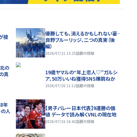
優勝しても、消えるかもしれない――富
が接
良野ブルーリッジ、二つの真実（後
編）
2026/07/21 15:25
話題の投稿
、北の
19歳ヤマルの“年上恋人♡”ガルシ
つの真
ア、50万いいね獲得SNS爆跳ねか
2026/07/20 11:12
話題の投稿
28年
【男子バレー日本代表】9連勝の価
チの人
値 データで読み解くVNLの現在地
2026/07/16 16:42
話題の投稿