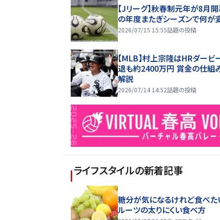
【Jリーグ】秋春制元年が8月開
の年度またぎシーズンで何が
2026/07/15 15:55
話題の投稿
【MLB】村上宗隆はHRダービ
退も約2400万円 賞金の仕組
解説
2026/07/14 14:52
話題の投稿
ライフスタイル
の新着記事
糖分が気になるけれど食べた
ルーツの太りにくい食べ方