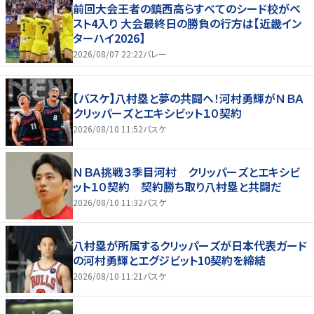
前回大会王者の鎮西高らすべてのシード校がベ
スト4入り 大会最終日の勝負の行方は【近畿イン
ターハイ2026】
2026/08/07 22:22
バレー
【バスケ】八村塁と夢の共闘へ！河村勇輝がＮＢＡ
クリッパーズとエキシビット１０契約
2026/08/10 11:52
バスケ
ＮＢＡ挑戦３季目河村 クリッパーズとエキシビ
ット１０契約 契約勝ち取り八村塁と共闘だ
2026/08/10 11:32
バスケ
八村塁が所属するクリッパーズが日本代表ガード
の河村勇輝とエグジビット10契約を締結
2026/08/10 11:21
バスケ