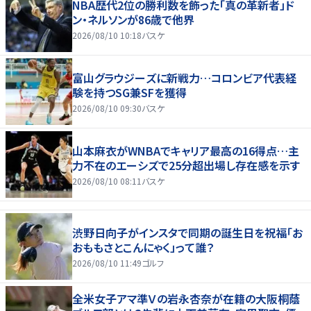
NBA歴代2位の勝利数を飾った「真の革新者」ド
ン・ネルソンが86歳で他界
2026/08/10 10:18
バスケ
富山グラウジーズに新戦力…コロンビア代表経
験を持つSG兼SFを獲得
2026/08/10 09:30
バスケ
山本麻衣がWNBAでキャリア最高の16得点…主
力不在のエーシズで25分超出場し存在感を示す
2026/08/10 08:11
バスケ
渋野日向子がインスタで同期の誕生日を祝福「お
おももさとこんにゃく」って誰？
2026/08/10 11:49
ゴルフ
全米女子アマ準Ｖの岩永杏奈が在籍の大阪桐蔭