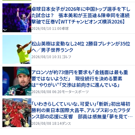
卓球日本女子が2026年に中国トップ選手を下し
た試合は？ 張本美和が王芸迪＆陳幸同を連続
撃破で圧巻V【WTTチャンピオンズ横浜2026】
2026/08/10 11:00
卓球
松山英樹は変動なし24位 2勝目ブレナンが35位
へ／男子世界ランク
2026/08/10 10:31
ゴルフ
アロンソが約73億円を要求も「金銭面は最も重
要ではないようだ」 現役続行を決める要素
は“やりがい”「交渉は前向きに進んでいる」
2026/08/08 06:20
モータースポーツ
「いわきらしくていいな、可愛い」「斬新」初出場初
勝利の東日本国際大昌平、アルプス彩ったフラダ
ンス部の応援に反響 部員は感無量「夢を見てい
るよう」
2026/08/08 18:14
ダンス