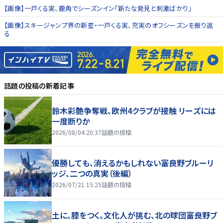
【画像】一戸くる実、鹿角でシーズンイン「新たな発見と刺激ばかり」
【画像】スキージャンプ界の新星・一戸くる実、充実のオフシーズンを振り返
る
話題の投稿
の新着記事
鈴木彩艶争奪戦、欧州4クラブが接触 リーズには
一度断りか
2026/08/04 20:37
話題の投稿
優勝しても、消えるかもしれない――富良野ブルーリ
ッジ、二つの真実（後編）
2026/07/21 15:25
話題の投稿
土に、膝をつく。文化人が挑む、北の球団――富良野ブ