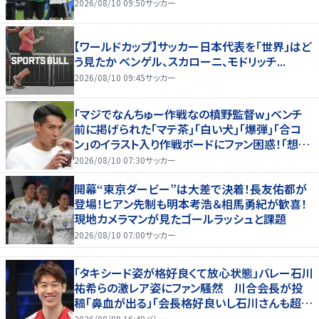
2026/08/10 09:50
サッカー
【ワールドカップ】サッカー日本代表を「世界」はど
う見たか ベンゲル、スカローニ、モドリッチ...
2026/08/10 09:45
サッカー
｢マジでなんちゅー作戦なの槙野監督w｣ベンチ
前に掲げられた｢マテ茶｣｢白い犬｣｢爆弾｣｢合コ
ン｣のイラスト入り作戦ボードにファン困惑！｢想像
よりデカくて吹いた｣
2026/08/10 07:30
サッカー
開幕“東京ダービー”は大差で決着！長友佑都が
登場！ヒアン先制も明本考浩＆相馬勇紀が歓喜！
現地カメラマンが見たゴールラッシュと課題
2026/08/10 07:00
サッカー
「タキシード姿が格好良くて放心状態」バレー石川
祐希らの激レア姿にファン騒然 川合会長が投
稿「鼻血が出る」「会長格好良いし石川さんも超格
好いい」
2026/08/09 16:48
バレー