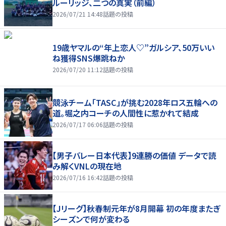
ルーリッジ、二つの真実（前編）
2026/07/21 14:48
話題の投稿
19歳ヤマルの“年上恋人♡”ガルシア、50万いい
ね獲得SNS爆跳ねか
2026/07/20 11:12
話題の投稿
競泳チーム「TASC」が挑む2028年ロス五輪への
道。堀之内コーチの人間性に惹かれて結成
2026/07/17 06:06
話題の投稿
【男子バレー日本代表】9連勝の価値 データで読
み解くVNLの現在地
2026/07/16 16:42
話題の投稿
【Jリーグ】秋春制元年が8月開幕 初の年度またぎ
シーズンで何が変わる