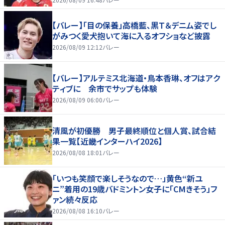
【バレー】「目の保養」高橋藍、黒Ｔ＆デニム姿でし
がみつく愛犬抱いて海に入るオフショなど披露
2026/08/09 12:12
バレー
【バレー】アルテミス北海道・鳥本香琳、オフはアク
ティブに 余市でサップも体験
2026/08/09 06:00
バレー
清風が初優勝 男子最終順位と個人賞、試合結
果一覧【近畿インターハイ2026】
2026/08/08 18:01
バレー
「いつも笑顔で楽しそうなので…」黄色“新ユ
ニ”着用の19歳バドミントン女子に「CMきそう」フ
ァン続々反応
2026/08/08 16:10
バレー