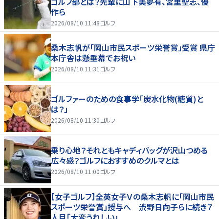
ゴルフ部とは？先輩に山下美夢有、宮里聖志、優
作ら
2026/08/10 11:48
ゴルフ
桑木志帆が「岡山市民スポーツ栄誉賞」受賞 県庁
本庁舎は懸垂幕でお祝い
2026/08/10 11:31
ゴルフ
ゴルファーのための食事学「炭水化物(糖質)と
は？」
2026/08/10 11:30
ゴルフ
乗り心地？それともキャディバッグが沢山つめる
広々感？ゴルフにおすすめのクルマとは
2026/08/10 11:00
ゴルフ
【女子ゴルフ】全英女子Ｖの桑木志帆に「岡山市民
スポーツ栄誉賞」授与へ 渋野日向子らに続き７
人目「大変うれしい」