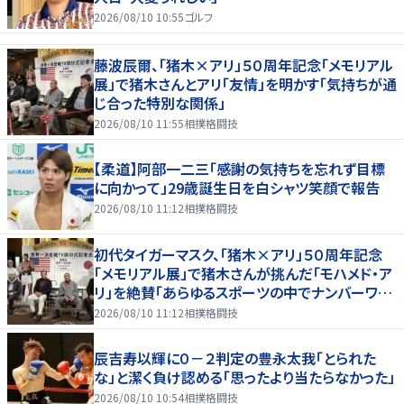
2026/08/10 10:55
ゴルフ
藤波辰爾、「猪木×アリ」５０周年記念「メモリアル
展」で猪木さんとアリ「友情」を明かす「気持ちが通
じ合った特別な関係」
2026/08/10 11:55
相撲格闘技
【柔道】阿部一二三「感謝の気持ちを忘れず目標
に向かって」29歳誕生日を白シャツ笑顔で報告
2026/08/10 11:12
相撲格闘技
初代タイガーマスク、「猪木×アリ」５０周年記念
「メモリアル展」で猪木さんが挑んだ「モハメド・ア
リ」を絶賛「あらゆるスポーツの中でナンバーワン
の存在」
2026/08/10 11:12
相撲格闘技
辰吉寿以輝に０－２判定の豊永太我「とられた
な」と潔く負け認める「思ったより当たらなかった」
2026/08/10 10:54
相撲格闘技