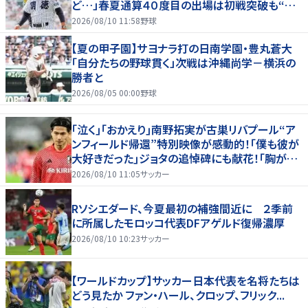
ど…」春夏通算４０度目の出場は初戦突破も“馬
淵節”炸裂
2026/08/10 11:58
野球
【夏の甲子園】サヨナラ打の日南学園・豊丸蒼大
「自分たちの野球貫く」次戦は沖縄尚学－横浜の
勝者と
2026/08/05 00:00
野球
｢泣く｣｢おかえり｣南野拓実が古巣リバプール“ア
ンフィールド帰還”特別映像が感動的！｢僕も彼が
大好きだった｣ジョタの追悼碑にも献花！｢胸が熱
くなります…｣
2026/08/10 11:05
サッカー
Rソシエダード、今夏最初の補強間近に ２季前
に所属したモロッコ代表DFアゲルド復帰濃厚
2026/08/10 10:23
サッカー
【ワールドカップ】サッカー日本代表を名将たちは
どう見たか ファン・ハール、クロップ、フリック...