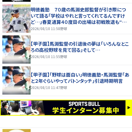
明徳義塾 ７０歳の馬淵史郎監督が引き際につ
いて語る「学校はやれと言ってくれてるんですけ
ど…」春夏通算４０度目の出場は初戦敗退も“馬
淵節”炸裂
2026/08/10 11:58
野球
【甲子園】馬淵監督の引退後の夢は「いろんなとこ
ろの高校野球を見て回る」そして…
2026/08/10 11:55
野球
【甲子園】「野球は面白い」明徳義塾・馬淵監督「あ
と２年ぐらいやってバトンタッチ」引退時期明言
2026/08/10 11:47
野球