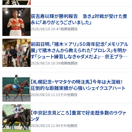
辰吉寿以輝が勝利報告 急きょ対戦が受けた豊
永に「ありがとうございました」
2026/08/10 10:47
相撲格闘技
前田日明、「猪木×アリ」５０周年記念「メモリアル
展」で猪木さんから教えられた「プロレス」を明か
す「シュート練習しなきゃダメだよ」…京王プラザ
ホテルで３１日まで
2026/08/10 10:39
相撲格闘技
【札幌記念・ヤマタケの特注馬】今年は大混戦！
圧倒的な距離実績が心強いシェイクユアハート
2026/08/10 11:15
その他競技
【中京記念見どころ】重賞で好走歴多数のラヴァ
ンダ
2026/08/10 11:00
その他競技