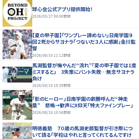
球心会公式アプリ提供開始！
2026/05/27 00:00
野球
【夏の甲子園】「ワンプレー諦めない」日南学園９
回２死からサヨナラ「つないだ３人に感謝」金川監
督
2026/08/10 11:12
野球
馬淵監督が悔やんだ“流れ”「夏の甲子園では1度
ミスすると」 3失策にバント失敗…無念サヨナラ
負け
2026/08/10 10:39
野球
「影のヒーロー」日南学園の劇勝呼んだ“神走
塁” 悲鳴→歓声にX仰天「特大ファインプレー」
2026/08/10 10:56
野球
明徳義塾 ７０歳の馬淵史郎監督が引き際につ
いて語る「学校はやれと言ってくれてるんですけ