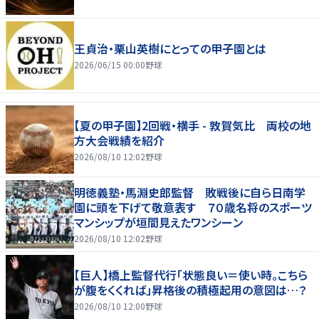
王貞治・栗山英樹にとっての甲子園とは
2026/06/15 00:00
野球
【夏の甲子園】2回戦・横手 - 敦賀気比 両校の地
方大会戦績を紹介
2026/08/10 12:02
野球
明徳義塾・馬淵史郎監督 敗戦後に自ら日南学
園に頭を下げて敬意表す ７０歳名将のスポーツ
マンシップが垣間見えたワンシーン
2026/08/10 12:02
野球
【巨人】橋上監督代行「状態良い＝使い時。こちら
が腹をくくれば」昇格後の積極起用の意図は…？
2026/08/10 12:00
野球