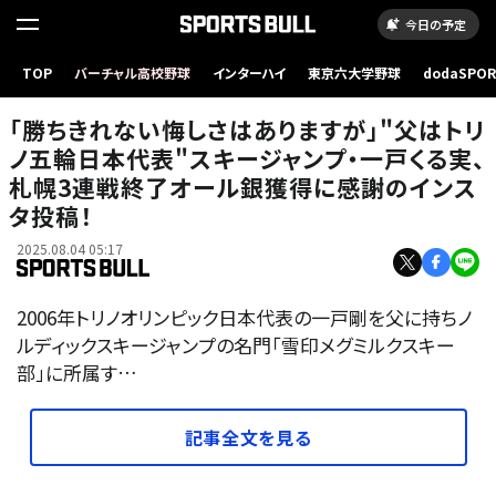
今日の予定
TOP
バーチャル高校野球
インターハイ
東京六大学野球
dodaSPO
（新しいタブ
「勝ちきれない悔しさはありますが」"父はトリ
ノ五輪日本代表"スキージャンプ・一戸くる実、
札幌3連戦終了オール銀獲得に感謝のインス
タ投稿！
2025.08.04 05:17
2006年トリノオリンピック日本代表の一戸剛を父に持ちノ
ルディックスキージャンプの名門「雪印メグミルクスキー
部」に所属す…
記事全文を見る