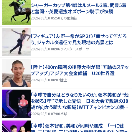
シャーガーカップ第4戦はルメール3着、武豊5着
と奮闘…英愛選抜オズボーン騎手が快勝
2026/08/10 05:50
その他競技
【フィギュア】友野一希がSP２位「幸せって何だろ
う」ジャカルタ遠征で見た現地の光景とは
2026/08/10 08:06
ウィンタースポーツ
【陸上】400ｍ障害の後藤大樹が銀「五輪のステッ
プアップ」アジア大会金候補 U20世界選
2026/08/10 08:07
陸上
「卓球で自分はどうなりたいのか」張本美和が“殻
を破る1年”で示した覚悟 日本大会で戴冠の18
歳が向かう新たな領域【WTTチャンピオンズ横浜
2026】
2026/08/10 07:00
卓球
【卓球】張本智和、美和が同時Ｖ達成 「一に健
康、二に勉強、三に卓球」と両親の教えのもと育っ