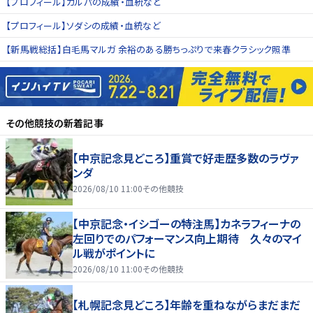
【プロフィール】カルパの成績・血統など
【プロフィール】ソダシの成績・血統など
【新馬戦総括】白毛馬マルガ 余裕のある勝ちっぷりで来春クラシック照準
その他競技
の新着記事
【中京記念見どころ】重賞で好走歴多数のラヴァ
ンダ
2026/08/10 11:00
その他競技
【中京記念・イシゴーの特注馬】カネラフィーナの
左回りでのパフォーマンス向上期待 久々のマイ
ル戦がポイントに
2026/08/10 11:00
その他競技
【札幌記念見どころ】年齢を重ねながらまだまだ