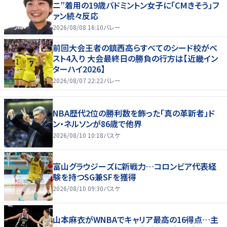
ニ”着用の19歳バドミントン女子に「CMきそう」フ
ァン続々反応
2026/08/08 16:10
バレー
前回大会王者の鎮西高らすべてのシード校がベ
スト4入り 大会最終日の勝負の行方は【近畿イン
ターハイ2026】
2026/08/07 22:22
バレー
NBA歴代2位の勝利数を飾った「真の革新者」ド
ン・ネルソンが86歳で他界
2026/08/10 10:18
バスケ
富山グラウジーズに新戦力…コロンビア代表経
験を持つSG兼SFを獲得
2026/08/10 09:30
バスケ
山本麻衣がWNBAでキャリア最高の16得点…主