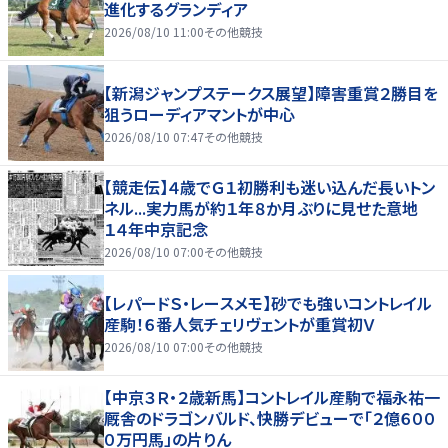
進化するグランディア
2026/08/10 11:00
その他競技
【新潟ジャンプステークス展望】障害重賞２勝目を
狙うローディアマントが中心
2026/08/10 07:47
その他競技
【競走伝】４歳でＧ１初勝利も迷い込んだ長いトン
ネル...実力馬が約１年８か月ぶりに見せた意地
１４年中京記念
2026/08/10 07:00
その他競技
【レパードＳ・レースメモ】砂でも強いコントレイル
産駒！６番人気チェリヴェントが重賞初Ｖ
2026/08/10 07:00
その他競技
【中京３Ｒ・２歳新馬】コントレイル産駒で福永祐一
厩舎のドラゴンバルド、快勝デビューで「２億６００
０万円馬」の片りん