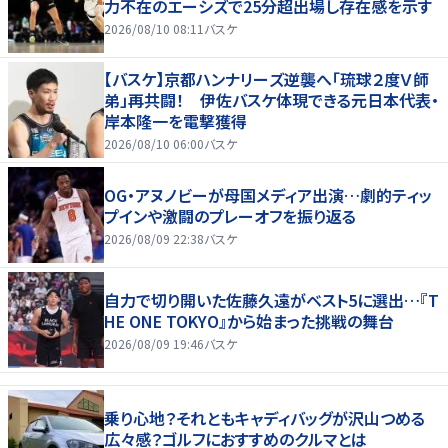
力不在のエーシズで25分超出場し存在感を示す
2026/08/10 08:11
バスケ
【バスケ】京都ハンナリーズ逆襲へ「琉球２度Ｖ師
弟」再共闘！ 伊佐バスケ体現できる元日本代表・
岸本隆一を電撃獲得
2026/08/10 06:00
バスケ
OG・アヌノビーが母国メディア出演…劇的ティッ
プインや激闘のプレーオフを振り返る
2026/08/09 22:38
バスケ
自力で切り開いた佐藤久遠がベスト5に選出…『T
HE ONE TOKYO』から始まった挑戦の舞台
2026/08/09 19:46
バスケ
乗り心地？それともキャディバッグが沢山つめる
広々感？ゴルフにおすすめのクルマとは