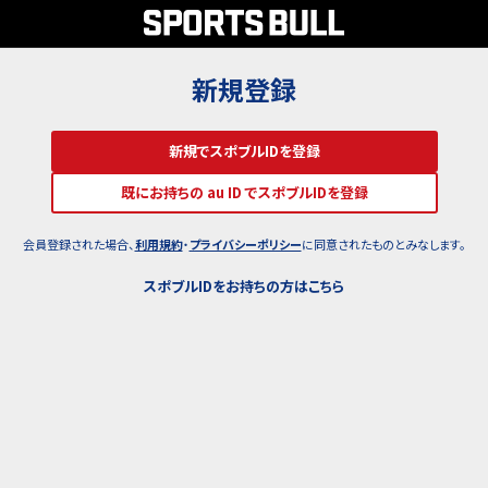
新規登録
新規でスポブルIDを登録
既にお持ちの au ID でスポブルIDを登録
会員登録された場合、
利用規約
・
プライバシーポリシー
に同意されたものとみなします。
スポブルIDをお持ちの方はこちら