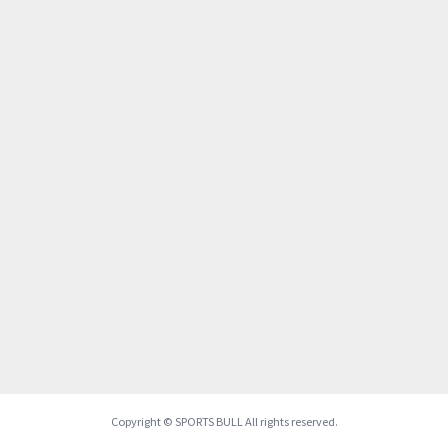
Copyright © SPORTS BULL All rights reserved.